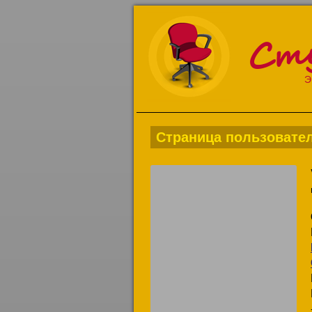
Ст
Э
Страница пользовате