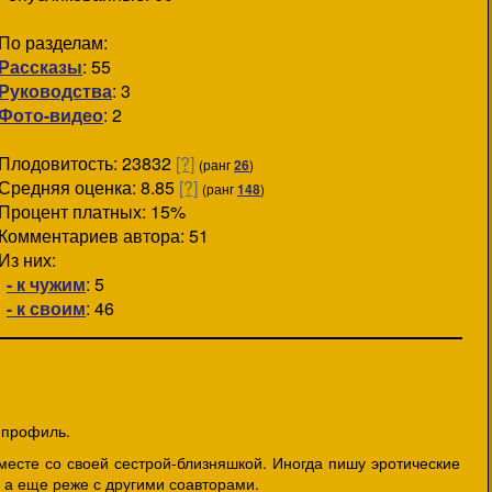
По разделам:
Рассказы
: 55
Руководства
: 3
Фото-видео
: 2
Плодовитость: 23832
[?]
(ранг
26
)
Средняя оценка: 8.85
[?]
(ранг
148
)
Процент платных: 15%
Комментариев автора: 51
Из них:
- к чужим
: 5
- к своим
: 46
й профиль.
месте со своей сестрой-близняшкой. Иногда пишу эротические
, а еще реже с другими соавторами.