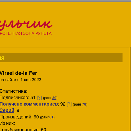
ульчик
РОГЕННАЯ ЗОНА РУНЕТА
ля
Virael de-la Fer
на сайте с 1 сен 2022
Статистика:
Подписчиков:
51
[?]
(ранг
39
)
Получено комментариев
: 92
[?]
(ранг
78
)
Серий
: 9
Произведений: 60
(ранг
61
)
Из них:
- опубликованные: 60