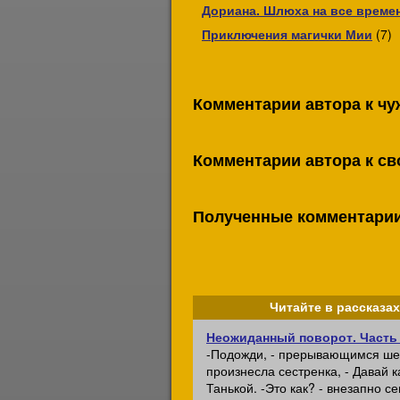
Дориана. Шлюха на все време
Приключения магички Мии
(7)
Комментарии автора к чу
Комментарии автора к св
Полученные комментарии 
Читайте в рассказах
Неожиданный поворот. Часть
-Подожди, - прерывающимся ш
произнесла сестренка, - Давай к
Танькой. -Это как? - внезапно с