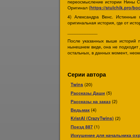
переосмысление истории Нины Се
Оригинал (
https://stulchik.pro/b
4) Александра Венс. Истинные 
оригинальная история, где от ист
____________
После указанных выше историй пл
нынешнем виде, она не подходит 
остальных, в данных момент, неок
Серии автора
Twins
(20)
Рассказы Даши
(5)
Рассказы на заказ
(2)
Ведьмак
(4)
KristAl (CrazyTwins)
(2)
Поезд 887
(1)
Искушение для начальника ох