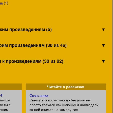
на
(1)
жим произведениям (5)
▼
оим произведениям (30 из 46)
▼
к произведениям (30 из 92)
▼
Читайте в рассказах
 4
Светланка
епотом
Светку это восхитило до безумия ее
ак ты с
просто трахали как шлюшку и наблюдали
евшим
за ней снимая на камеру все