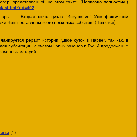
вер, представленной на этом сайте. (Написана полностью.)
ook.shtml?rid=402
)
пары. — Вторая книга цикла "Искушение" Уже фактически
ории Нины оставлены всего несколько событий. (Пишется)
анируется рерайт истории "Двое суток в Нарве", так как, в
для публикации, с учетом новых законов в РФ. И продолжение
онченных историй.
раны
(1)