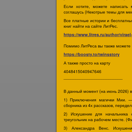
Если хотите, можете написать 
соглашусь (Некотрые темы для меня
Все платные истории и бесплатны
книг найти на сайте ЛитРес.
https://www.litres.ru/author/virael-
Помимо ЛитРеса вы также можете 
https://boosty.to/twinsstory
А также просто на карту
4048415040947646
_________________________
В данный момент (на июнь 2026) 
1) Приключения магички Мии. —
сборника из 4х рассказов, переде
2) Искушение для начальника
треугольник на рабочем месте. (Ф
3) Александра Венс. Искушен