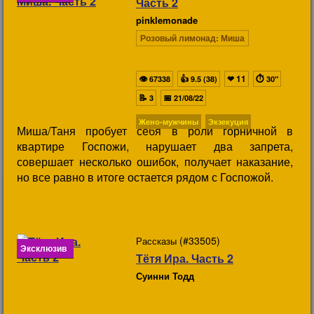
Часть 2
pinklemonade
Розовый лимонад: Миша
👁
👍
❤
11
⏱
67338
9.5 (38)
30"
📝
📅
3
21/08/22
Жено-мужчины
Экзекуция
Миша/Таня пробует себя в роли горничной в
квартире Госпожи, нарушает два запрета,
совершает несколько ошибок, получает наказание,
но все равно в итоге остается рядом с Госпожой.
(#33505)
Рассказы
Эксклюзив
Тётя Ира. Часть 2
Суинни Тодд