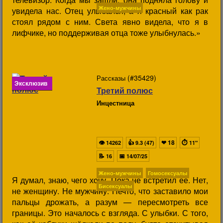
Жено-мужчины
увидела нас. Отец улыбался, а я красный как рак
стоял рядом с ним. Света явно видела, что я в
лифчике, но поддерживая отца тоже улыбнулась.»
(#35429)
Рассказы
Эксклюзив
Третий полюс
Инцестница
👁
👍
❤
18
⏱
14262
9.3 (47)
11"
📝
📅
16
14/07/25
Жено-мужчины
Гомосексуалы
Я думал, знаю, чего хочу. Пока не встретил её. Нет,
Бисексуалы
не женщину. Не мужчину. Нечто, что заставило мои
пальцы дрожать, а разум — пересмотреть все
границы. Это началось с взгляда. С улыбки. С того,