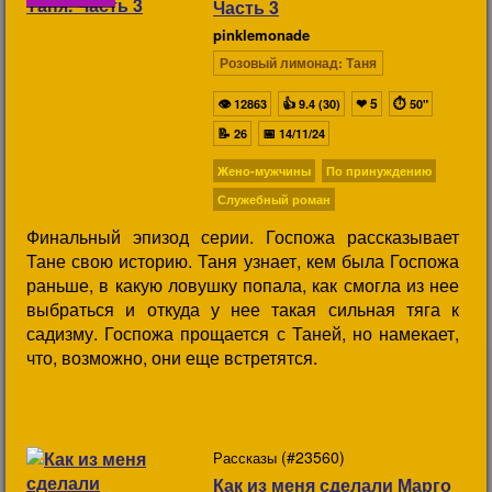
Часть 3
pinklemonade
Розовый лимонад: Таня
👁
👍
❤
5
⏱
12863
9.4 (30)
50"
📝
📅
26
14/11/24
Жено-мужчины
По принуждению
Служебный роман
Финальный эпизод серии. Госпожа рассказывает
Тане свою историю. Таня узнает, кем была Госпожа
раньше, в какую ловушку попала, как смогла из нее
выбраться и откуда у нее такая сильная тяга к
садизму. Госпожа прощается с Таней, но намекает,
что, возможно, они еще встретятся.
(#23560)
Рассказы
Как из меня сделали Марго