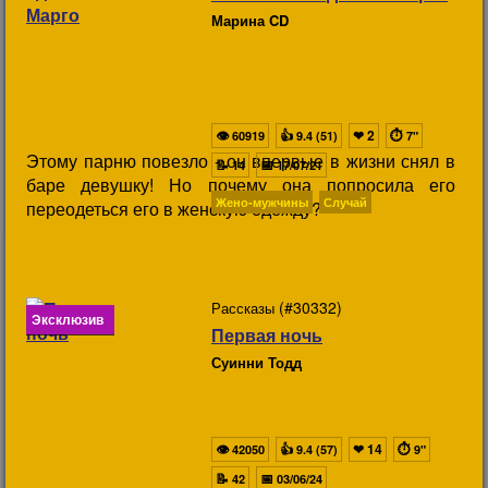
Марина CD
👁
👍
❤
2
⏱
60919
9.4 (51)
7"
Этому парню повезло - он впервые в жизни снял в
📝
📅
14
17/07/21
баре девушку! Но почему она попросила его
Жено-мужчины
Случай
переодеться его в женскую одежду?
(#30332)
Рассказы
Эксклюзив
Первая ночь
Суинни Тодд
👁
👍
❤
14
⏱
42050
9.4 (57)
9"
📝
📅
42
03/06/24