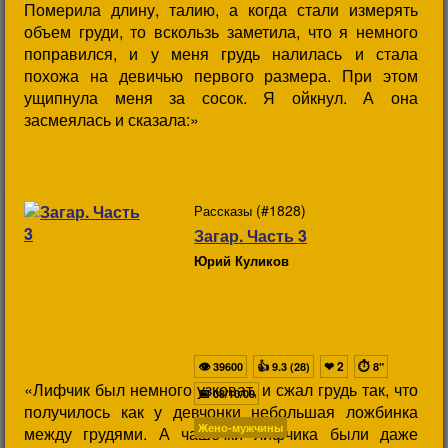
Померила длину, талию, а когда стали измерять
объем груди, то вскользь заметила, что я немного
поправился, и у меня грудь налилась и стала
похожа на девичью первого размера. При этом
ущипнула меня за сосок. Я ойкнул. А она
засмеялась и сказала:»
(#1828)
Рассказы
Загар. Часть 3
Юрий Куликов
👁
👍
❤
2
⏱
39600
9.3 (28)
8"
«Лифчик был немного узковат, и сжал грудь так, что
📅
08/10/09
получилось как у девчонки небольшая ложбинка
Жено-мужчины
между грудями. А чашечки лифчика были даже