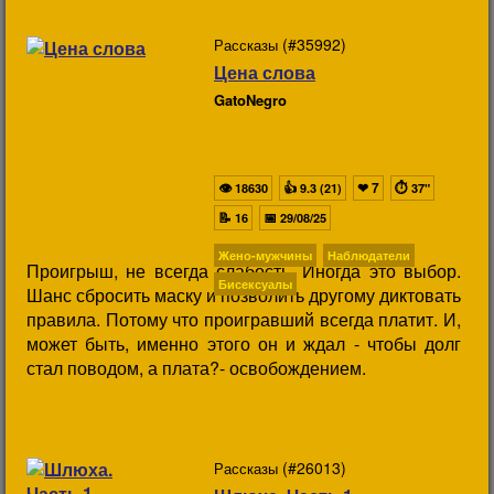
(#35992)
Рассказы
Цена слова
GatoNegro
👁
👍
❤
7
⏱
18630
9.3 (21)
37"
📝
📅
16
29/08/25
Жено-мужчины
Наблюдатели
Проигрыш, не всегда слабость. Иногда это выбор.
Бисексуалы
Шанс сбросить маску и позволить другому диктовать
правила. Потому что проигравший всегда платит. И,
может быть, именно этого он и ждал - чтобы долг
стал поводом, а плата?- освобождением.
(#26013)
Рассказы