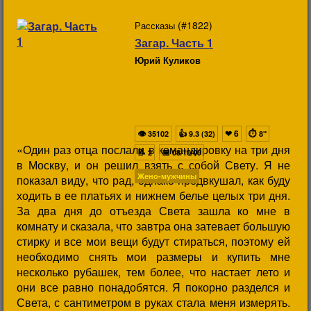
(#1822)
Рассказы
Загар. Часть 1
Юрий Куликов
👁
👍
❤
6
⏱
35102
9.3 (32)
8"
«Один раз отца послали в командировку на три дня
📝
📅
2
08/10/09
в Москву, и он решил взять с собой Свету. Я не
Жено-мужчины
показал виду, что рад, однако предвкушал, как буду
ходить в ее платьях и нижнем белье целых три дня.
За два дня до отъезда Света зашла ко мне в
комнату и сказала, что завтра она затевает большую
стирку и все мои вещи будут стираться, поэтому ей
необходимо снять мои размеры и купить мне
несколько рубашек, тем более, что настает лето и
они все равно понадобятся. Я покорно разделся и
Света, с сантиметром в руках стала меня измерять.