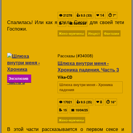
👁
👍
❤
14
⏱
21278
9.5 (33)
7"
Спалилась! Или как я стала Сисси для своей тети
📝
📅
7
03/03/25
Госпожи.
Жено-мужчины
Инцест
Фантазии
(#34008)
Рассказы
Шлюха внутри меня -
Хроника падения. Часть 3
Vika-CD
Эксклюзив
Шлюха внутри меня - Хроника
падения
👁
👍
❤
8
⏱
17021
9.5 (25)
16"
📝
📅
15
10/04/25
Жено-мужчины
В этой части рассказывается о первом сексе и