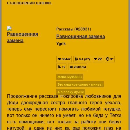
становлении шлюхи.
(#28831)
Рассказы
Равноценная замена
Ygrik
👁
👍
❤
22
⏱
36447
9.4 (67)
9"
📝
📅
12
25/01/24
Жено-мужчины
Это славное слово - миньет
А в попку лучше
Продолжение рассказа Рокировка любовников для
Дяди двоюродная сестра главного героя уехала,
теперь ему перестоит помогать любимой тетушке,
вот только он ничего не умеет, но не беда у Тетки
есть помощники, вот только за работу они берут
натурой, а один из них ка раз положил глаз на