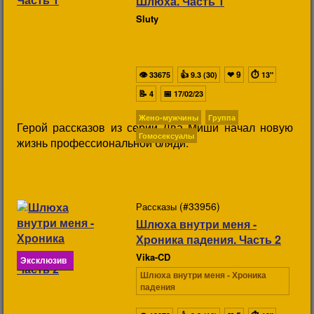
Шлюха. Часть 1
Sluty
👁
👍
❤
9
⏱
33675
9.3 (30)
13"
📝
📅
4
17/02/23
Жено-мужчины
Группа
Герой рассказов из серии Два Миши начал новую
Гомосексуалы
жизнь профессиональной бляди.
(#33956)
Рассказы
Шлюха внутри меня -
Хроника падения. Часть 2
Vika-CD
Эксклюзив
Шлюха внутри меня - Хроника
падения