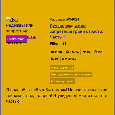
(#34824)
Рассказы
Луч надежды или
запретные грани страсти.
Часть 1
Эксклюзив
Piligrim91
👁
👍
❤
10
⏱
11084
9.3 (24)
25"
📝
📅
19
28/05/25
Жено-мужчины
Это славное слово - миньет
А в попку лучше
Я подошёл к ней чтобы помочь! Но она оказалась не
той кем я представлял! Я увидел её мир и стал его
частью!