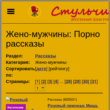
Стульчи
ЭРОГЕННАЯ ЗОНА РУН
Жено-мужчины: Порно
рассказы
Раздел:
Рассказы
Жено-мужчины
Категория:
[
] [рейтингу]
Сортировать
дате
по:
[1] [
] [
] [
] ... [
] [
] [
] [
]
Страницы:
2
3
4
28
29
30
31
(#25031)
Рассказы
Розовый лимонад: Миша.
Эксклюзив