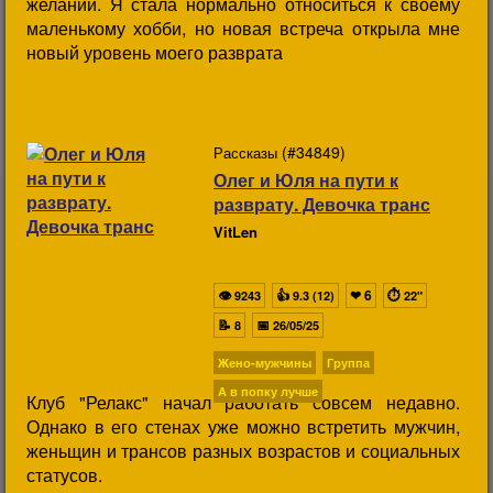
желаний. Я стала нормально относиться к своему
маленькому хобби, но новая встреча открыла мне
новый уровень моего разврата
(#34849)
Рассказы
Олег и Юля на пути к
разврату. Девочка транс
VitLen
👁
👍
❤
6
⏱
9243
9.3 (12)
22"
📝
📅
8
26/05/25
Жено-мужчины
Группа
А в попку лучше
Клуб "Релакс" начал работать совсем недавно.
Однако в его стенах уже можно встретить мужчин,
женьщин и трансов разных возрастов и социальных
статусов.