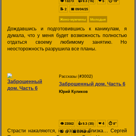
👁
👍
❤
5
⏱
13273
9.3 (16)
19"
📝
📅
2
09/04/25
Жено-мужчины
Молодые
Дождавшись и подготовившись к каникулам, я
думала, что у меня будет возможность полностью
отдаться своему любимому занятию. Но
неосторожность разрушила все планы.
(#3002)
Рассказы
Заброшенный дом. Часть 6
Юрий Куликов
👁
👍
❤
4
⏱
23562
9.3 (35)
8"
Страсти накаляются, но развязка близка… Сергей
📝
📅
11
01/10/10