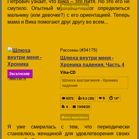
Петрович узнает, что Вика – это Витя. Но это его не
Жено-мужчины
смутило. Опытный мужчина помог определиться
мальчику (или девочке?) с его ориентацией. Теперь
мама и Вика помогают друг другу во всем...
(#34175)
Рассказы
Шлюха внутри меня -
Хроника падения. Часть 4
Vika-CD
Эксклюзив
Шлюха внутри меня - Хроника
падения
👁
👍
❤
9
⏱
9372
9.3 (20)
14"
📝
📅
4
13/04/25
Жено-мужчины
Я уже смирилась с тем, что периодически
становлюсь женщиной для удовлетворения своих