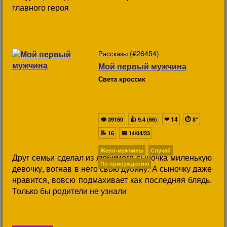
главного героя
(#26454)
Рассказы
Мой первый мужчина
Света кроссик
👁
👍
❤
14
⏱
39160
9.4 (66)
8"
📝
📅
16
14/04/23
Жено-мужчины
Случай
Друг семьи сделал из любимого сыночка миленькую
По принуждению
девочку, вогнав в него свою дубину. А сыночку даже
нравится, вовсю подмахивает как последняя блядь.
Только бы родители не узнали