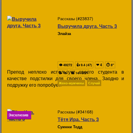
(#23837)
Рассказы
Выручила друга. Часть 3
Элайза
👁
👍
❤
4
⏱
49272
9.4 (47)
8"
Препод неплохо использует своего студента в
📝
📅
15
14/10/21
качестве подстилки для своего члена. Заодно и
Жено-мужчины
Случай
подружку его попробует!
(#34168)
Рассказы
Эксклюзив
Тётя Ира. Часть 3
Суинни Тодд