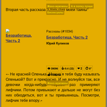
Жено-мужчины
А в попку лучше
Вторая часть рассказа "Открытие моей тайны"
Бисексуалы
(#1034)
Рассказы
Безработица. Часть 2
Юрий Куликов
👁
👍
❤
2
⏱
39096
9.4 (22)
8"
«- Не красней Оленька. Можно я тебя буду называть
📅
11/02/09
Оленькой? Вот и прекрасно. И не волнуйся так, все
Жено-мужчины
девочки когда-нибудь первый раз примеряют
лифчики. Потом привыкают и дальше не могут без
них обходиться, вот и ты привыкнешь. Посмотри,
лифчик тебе впору.»