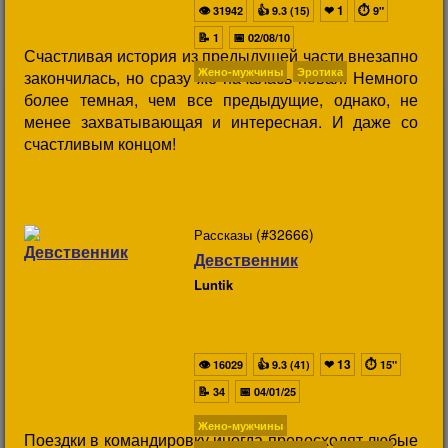
👁
👍
❤
1
⏱
31942
9.3 (15)
9"
📝
📅
1
02/08/10
Счастливая история из предыдущей части внезапно
Жено-мужчины
Эротика
закончилась, но сразу же началась новая. Немного
более темная, чем все предыдущие, однако, не
менее захватывающая и интересная. И даже со
счастливым концом!
(#32666)
Рассказы
Девственник
Luntik
👁
👍
❤
13
⏱
16029
9.3 (41)
15"
📝
📅
34
04/01/25
Жено-мужчины
Поездки в командировку иногда превосходят любые