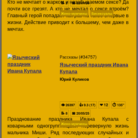
Кто не мечтает о жарком и незабываемом сексе? Да
📝
📅
2
22/01/26
почти все грезят. А кто не мечтал о сексе втроём?
Жено-мужчины
Бисексуалы
Главный герой попадает как раз на такое впервые в
жизни. Действие приводит к большему, чем даже в
мечтах.
(#34757)
Рассказы
Языческий праздник Ивана
Купала
Юрий Куликов
👁
👍
❤
12
⏱
26397
9.3 (17)
135"
📝
📅
8
20/05/25
Празднование праздника Ивана Купала с
Жено-мужчины
коварными одногруппницами перевернуло жизнь
мальчика Миши. Ряд последующих случайных и