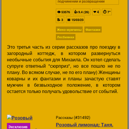
подчинении и развращении
👁
👍
❤
4
⏱
53576
9.4 (26)
7"
📝
📅
3
15/03/23
Жено-мужчины
Фантазии
Лесбиянки
Это третья часть из серии рассказов про поездку в
загородный коттедж, в котором развернуться
необычные события для Михаила. Он хотел сделать
супруге ответный "сюрприз", но все пошло не по
плану. Во всяком случае, не по его плану) Женщины
коварны и их фантазии и планы зачастую ставят
мужчин в безвыходное положение, в котором
остается только получать удовольствие от событий.
(#31492)
Рассказы
Розовый лимонад: Таня.
Эксклюзив