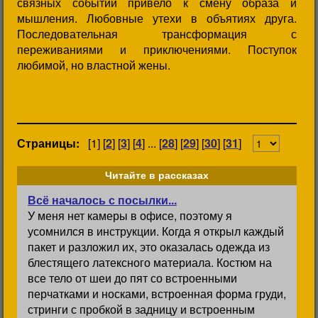
связных событий привело к смену образа и
мышления. Любовные утехи в объятиях друга.
Последовательная трансформация с
переживаниями и приключениями. Поступок
любимой, но властной жены.
Страницы:
[1] [
2
] [
3
] [
4
] ... [
28
] [
29
] [
30
] [
31
]
Читайте в рассказах
Всё началось с посылки...
У меня нет камеры в офисе, поэтому я
усомнился в инструкции. Когда я открыл каждый
пакет и разложил их, это оказалась одежда из
блестящего латексного материала. Костюм на
все тело от шеи до пят со встроенными
перчатками и носками, встроенная форма груди,
стринги с пробкой в задницу и встроенным