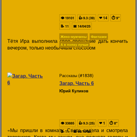
👁
👍
❤
14
⏱
19101
9.3 (39)
9"
📝
📅
11
14/04/25
Жено-мужчины
Фантазии
Тётя Ира выполнила свое обещание дать кончить
А в попку лучше
вечером, только необычным способом
(#1838)
Рассказы
Загар. Часть 6
Юрий Куликов
👁
👍
❤
1
⏱
33885
9.3 (25)
8"
«Мы пришли в комнату. Света сидела и смотрела
📝
📅
11
08/10/09
телевизор. Когда мы зашли, она подняла голову и