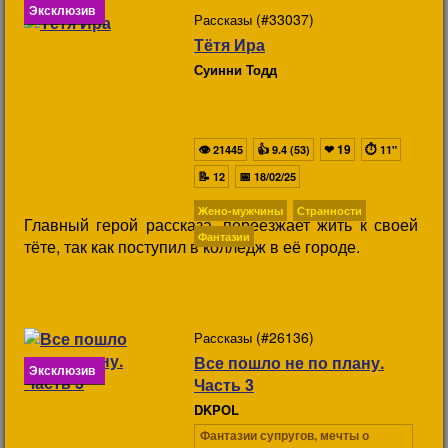
Эксклюзив
(#33037)
Рассказы
Тётя Ира
Суинни Тодд
👁
👍
❤
19
⏱
21445
9.4 (53)
11"
📝
📅
12
18/02/25
Жено-мужчины
Странности
Главный герой рассказа, переезжает жить к своей
Фантазии
тёте, так как поступил в колледж в её городе.
(#26136)
Рассказы
Все пошло не по плану.
Эксклюзив
Часть 3
DKPOL
Фантазии супругов, мечты о