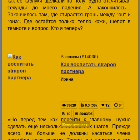
как её каблуки щёлкали по полу, будто отсчитывая
секунды до моего падения. А закончилось…
Закончилось там, где стирается грань между "он" и
"она". Где остаётся только тепло кожи, шёпот в
темноте и вопрос: Кто я теперь?
(#14035)
Рассказы
Как воспитать strapon
партнера
Ирина
👁
👍
❤
12
⏱
33629
9.3 (36)
6"
📝
📅
10
20/03/05
«Но перед тем как перейти к главному, нужно
Жено-мужчины
сделать ещё несколько небольших шагов. Прежде
всего, вы больше не должны касаться члена
партнёра даже руками. Теперь вы двигаете в его