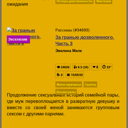
Потеря девственности
Фантазии
ожидания
(#34693)
Рассказы
За гранью дозволенного.
Эксклюзив
Часть 3
Эвелина Милк
👁
👍
❤
8
⏱
24626
9.3 (24)
33"
📝
📅
8
15/05/25
Жено-мужчины
Группа
Бисексуалы
Продолжение сексуальных историй семейной пары,
где муж перевоплощается в развратную девушку и
вместе со своей женой занимаются групповым
сексом с другими парнями.