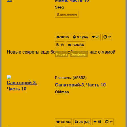
Seeg
Взросление
👁
👍
❤
28
⏱
90575
9.6 (94)
6"
📝
📅
14
17/03/25
Новые секреты еще больше сближают нас с мамой
Инцест
Зоофилы
(#5352)
Рассказы
Санаторий-3. Часть 10
Oldman
👁
👍
❤
15
⏱
131783
9.6 (58)
7"