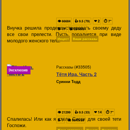
👁
👍
❤
2
⏱
66684
9.5 (79)
7"
Внучка решила продемонстрировать своему деду
📝
📅
17
24/08/21
все свои прелести. Пусть порадуется при виде
Инцест
Ваши рассказы
молодого женского тела!
(#33505)
Рассказы
Эксклюзив
Тётя Ира. Часть 2
Суинни Тодд
👁
👍
❤
14
⏱
21299
9.5 (33)
7"
Спалилась! Или как я стала Сисси для своей тети
📝
📅
7
03/03/25
Госпожи.
Жено-мужчины
Инцест
Фантазии