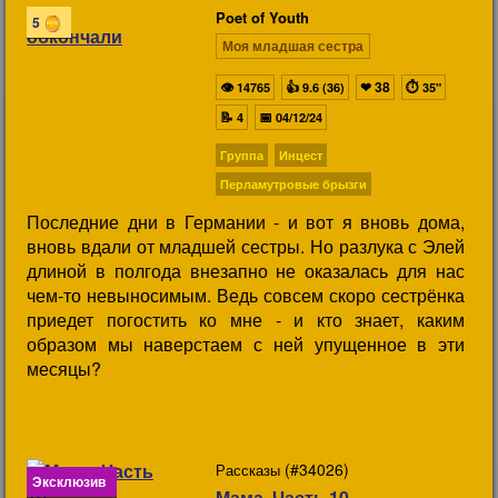
Poet of Youth
5
Моя младшая сестра
👁
👍
❤
38
⏱
14765
9.6 (36)
35"
📝
📅
4
04/12/24
Группа
Инцест
Перламутровые брызги
Последние дни в Германии - и вот я вновь дома,
вновь вдали от младшей сестры. Но разлука с Элей
длиной в полгода внезапно не оказалась для нас
чем-то невыносимым. Ведь совсем скоро сестрёнка
приедет погостить ко мне - и кто знает, каким
образом мы наверстаем с ней упущенное в эти
месяцы?
(#34026)
Рассказы
Эксклюзив
Мама. Часть 10