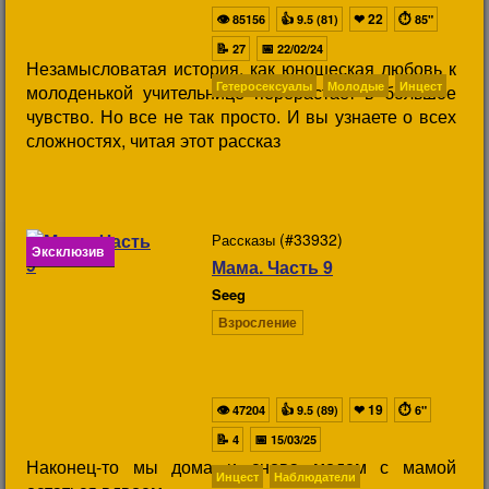
👁
👍
❤
22
⏱
85156
9.5 (81)
85"
📝
📅
27
22/02/24
Незамысловатая история, как юношеская любовь к
Гетеросексуалы
Молодые
Инцест
молоденькой учительнице перерастает в большое
чувство. Но все не так просто. И вы узнаете о всех
сложностях, читая этот рассказ
(#33932)
Рассказы
Эксклюзив
Мама. Часть 9
Seeg
Взросление
👁
👍
❤
19
⏱
47204
9.5 (89)
6"
📝
📅
4
15/03/25
Наконец-то мы дома и снова модем с мамой
Инцест
Наблюдатели