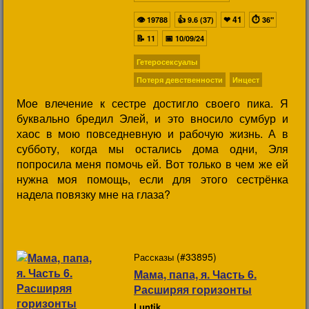
👁
👍
❤
41
⏱
19788
9.6 (37)
36"
📝
📅
11
10/09/24
Гетеросексуалы
Потеря девственности
Инцест
Мое влечение к сестре достигло своего пика. Я
буквально бредил Элей, и это вносило сумбур и
хаос в мою повседневную и рабочую жизнь. А в
субботу, когда мы остались дома одни, Эля
попросила меня помочь ей. Вот только в чем же ей
нужна моя помощь, если для этого сестрёнка
надела повязку мне на глаза?
(#33895)
Рассказы
Мама, папа, я. Часть 6.
Расширяя горизонты
Luntik