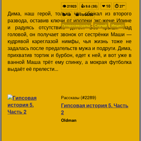
👁
👍
❤
10
⏱
21923
9.6 (35)
27"
Дима, наш герой, только что сбежал из второго
📝
📅
19
19/06/25
развода, оставив ключи от ипотеки экс-жене Ирине
Гетеросексуалы
Случай
Инцест
и радуясь отсутствию детей. Без крыши над
головой, он получает звонок от сестрёнки Маши —
кудрявой кареглазой нимфы, чья жизнь тоже не
задалась после предательств мужа и подруги. Дима,
прихватив тортик и бурбон, едет к ней, и вот уже в
ванной Маша трёт ему спинку, а мокрая футболка
выдаёт её прелести...
(#2289)
Рассказы
Гипсовая история 5. Часть
2
Oldman