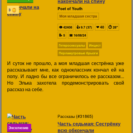
накончали на спину
Poet of Youth
3
Моя младшая сестра
👁
👍
❤
40
⏱
42408
9.7 (37)
28"
📝
📅
5
16/08/24
Гетеросексуалы
Инцест
Перламутровые брызги
И суток не прошло, а моя младшая сестрёнка уже
рассказывает мне, как одноклассник кончал ей на
попу. И ладно бы все ограничилось ее рассказом...
Но Элька захотела продемонстрировать свой
рассказ на себе.
(#31865)
Рассказы
Часть седьмая: Сестрёнку
Эксклюзив
всю обкончали