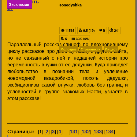
Эксклюзив
sosedyshka
👁
👍
❤
5
⏱
11565
9.5 (19)
24"
📝
📅
5
30/01/26
Параллельный рассказ-спиноф по вдохновившему
Молодые
Странности
Инцест
циклу рассказов про девочку Машу с другого сайта,
но не связанный с ней и недавней истории про
беременность внучки от ее дедушки. Куда приведет
любопытство в познании тела и увлечение
новомодной квадробикой, похоть дедушки,
эксбиционизм самой внучки, любовь без границ и
условностей в группе знакомых Насти, узнаете в
этом рассказе!
Страницы:
[1] [
2
] [
3
] [
4
] ... [
131
] [
132
] [
133
] [
134
]