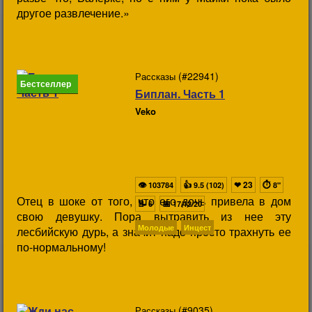
другое развлечение.»
(#22941)
Рассказы
Бестселлер
Биплан. Часть 1
Veko
👁
👍
❤
23
⏱
103784
9.5 (102)
8"
Отец в шоке от того, что его дочь привела в дом
📝
📅
6
17/12/20
свою девушку. Пора вытравить из нее эту
Молодые
Инцест
лесбийскую дурь, а значит надо просто трахнуть ее
по-нормальному!
(#9035)
Рассказы