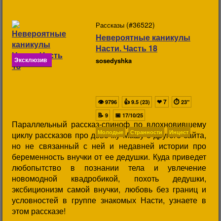
(#36522)
Рассказы
Невероятные каникулы
Насти. Часть 18
Эксклюзив
sosedyshka
👁
👍
❤
7
⏱
9796
9.5 (23)
23"
📝
📅
9
17/10/25
Параллельный рассказ-спиноф по вдохновившему
Молодые
Странности
Инцест
циклу рассказов про девочку Машу с другого сайта,
но не связанный с ней и недавней истории про
беременность внучки от ее дедушки. Куда приведет
любопытство в познании тела и увлечение
новомодной квадробикой, похоть дедушки,
эксбиционизм самой внучки, любовь без границ и
условностей в группе знакомых Насти, узнаете в
этом рассказе!