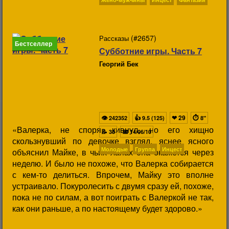
(#2657)
Рассказы
Бестселлер
Субботние игры. Часть 7
Георгий Бек
👁
👍
❤
29
⏱
242352
9.5 (125)
8"
«Валерка, не споря, кивнул, но его хищно
📝
📅
38
14/06/10
скользнувший по девочке взгляд, яснее ясного
Молодые
Группа
Инцест
объяснил Майке, в чьих лапах она окажется через
неделю. И было не похоже, что Валерка собирается
с кем-то делиться. Впрочем, Майку это вполне
устраивало. Покуролесить с двумя сразу ей, похоже,
пока не по силам, а вот поиграть с Валеркой не так,
как они раньше, а по настоящему будет здорово.»