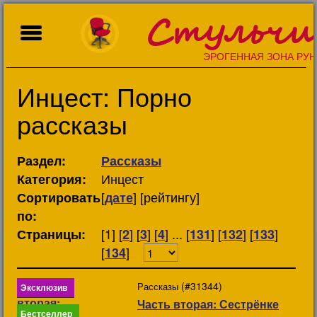
Стульчи
ЭРОГЕННАЯ ЗОНА РУН
Инцест: Порно
рассказы
Раздел:
Рассказы
Инцест
Категория:
[
] [рейтингу]
Сортировать
дате
по:
[1] [
] [
] [
] ... [
] [
] [
]
Страницы:
2
3
4
131
132
133
[
]
134
(#31344)
Рассказы
Эксклюзив
Часть вторая: Сестрёнке
Бестселлер