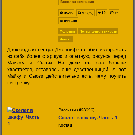
Веселая компания
👁
👍
❤
10
⏱
35212
9.5 (32)
7"
📅
09/12/08
Молодые
Потеря девственности
Инцест
Двоюродная сестра Дженнифер любит изображать
из себя более старшую и опытную, рисуясь перед
Майком и Сьюзи. На деле же она больше
хвастается, оставаясь еще девственницей. А вот
Майку и Сьюзи действительно есть, чему поучить
сестренку.
(#23696)
Рассказы
Скелет в шкафу. Часть 4
Костяй