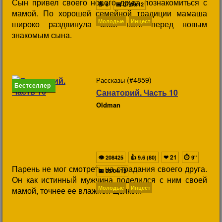
Сын привел своего нового друга познакомиться с
📝
📅
8
07/09/12
мамой. По хорошей семейной традиции мамаша
Молодые
Инцест
широко раздвинула свои ноги перед новым
знакомым сына.
(#4859)
Рассказы
Бестселлер
Санаторий. Часть 10
Oldman
👁
👍
❤
21
⏱
208425
9.6 (80)
9"
Парень не мог смотреть на страдания своего друга.
📅
25/04/12
Он как истинный мужчина поделился с ним своей
Молодые
Инцест
мамой, точнее ее влажной щелкой.