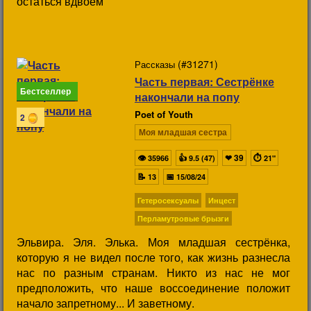
остаться вдвоем
(#31271)
Рассказы
Часть первая: Сестрёнке
Бестселлер
накончали на попу
Poet of Youth
2
Моя младшая сестра
👁
👍
❤
39
⏱
35966
9.5 (47)
21"
📝
📅
13
15/08/24
Гетеросексуалы
Инцест
Перламутровые брызги
Эльвира. Эля. Элька. Моя младшая сестрёнка,
которую я не видел после того, как жизнь разнесла
нас по разным странам. Никто из нас не мог
предположить, что наше воссоединение положит
начало запретному... И заветному.