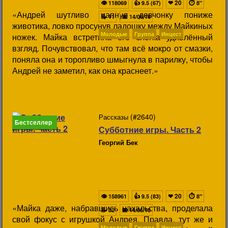
👁
👍
❤
20
⏱
118069
9.5 (67)
8"
«Андрей шутливо цапнул девчонку пониже
📝
📅
11
14/06/10
животика, ловко просунув ладошку между Майкиных
Молодые
Группа
Инцест
ножек. Майка встретила его слегка удивлённый
взгляд. Почувствовал, что там всё мокро от смазки,
поняла она и торопливо шмыгнула в парилку, чтобы
Андрей не заметил, как она краснеет.»
(#2640)
Рассказы
Бестселлер
Субботние игры. Часть 2
Георгий Бек
👁
👍
❤
20
⏱
158961
9.5 (83)
8"
«Майка даже, набравшись нахальства, проделала
📝
📅
32
14/06/10
свой фокус с игрушкой Андрея. Правда, тут же и
Молодые
Группа
Инцест