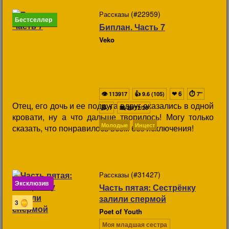
(#22959)
Рассказы
Бестселлер
Биплан. Часть 7
Veko
👁
👍
❤
6
⏱
113917
9.6 (105)
7"
Отец, его дочь и ее подруга вдруг оказались в одной
📝
📅
1
28/12/20
кровати, ну а что дальше творилось! Могу только
Молодые
Инцест
сказать, что понравилось всем без исключения!
(#31427)
Рассказы
Эксклюзив
Часть пятая: Сестрёнку
залили спермой
3
Poet of Youth
Моя младшая сестра