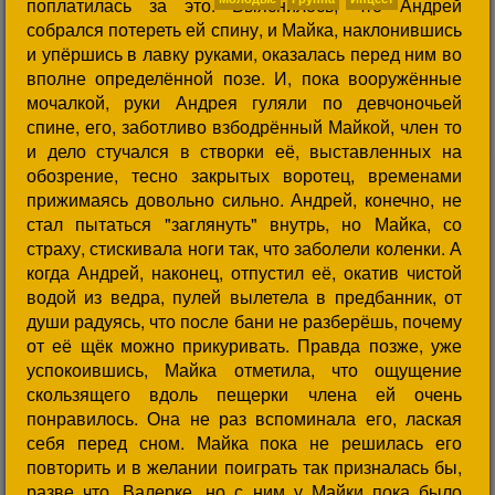
поплатилась за это. Выяснилось, что Андрей
собрался потереть ей спину, и Майка, наклонившись
и упёршись в лавку руками, оказалась перед ним во
вполне определённой позе. И, пока вооружённые
мочалкой, руки Андрея гуляли по девчоночьей
спине, его, заботливо взбодрённый Майкой, член то
и дело стучался в створки её, выставленных на
обозрение, тесно закрытых воротец, временами
прижимаясь довольно сильно. Андрей, конечно, не
стал пытаться "заглянуть" внутрь, но Майка, со
страху, стискивала ноги так, что заболели коленки. А
когда Андрей, наконец, отпустил её, окатив чистой
водой из ведра, пулей вылетела в предбанник, от
души радуясь, что после бани не разберёшь, почему
от её щёк можно прикуривать. Правда позже, уже
успокоившись, Майка отметила, что ощущение
скользящего вдоль пещерки члена ей очень
понравилось. Она не раз вспоминала его, лаская
себя перед сном. Майка пока не решилась его
повторить и в желании поиграть так призналась бы,
разве что, Валерке, но с ним у Майки пока было