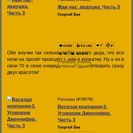
Жди нас, дедушка. Часть 3
Георгий Бек
👁
👍
❤
7
⏱
61042
9.5 (44)
8"
Обе внучки так сильно любят своего деда, что все
📝
📅
16
16/10/15
ночи на пролет проводят с ним в кроватке. Ну а он в
Молодые
Инцест
свои 70 в свою очередь может удовлетворить сразу
двух красоток!
(#18078)
Рассказы
Веселая компания-3.
Уговорим Дженнифер.
Часть 3
Георгий Бек