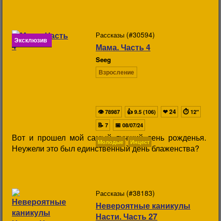
(#30594)
Рассказы
Эксклюзив
Мама. Часть 4
Seeg
Взросление
👁
👍
❤
24
⏱
78987
9.5 (106)
12"
📝
📅
7
08/07/24
Вот и прошел мой самый лучший день рожденья.
Молодые
Инцест
Неужели это был единственный день блаженства?
(#38183)
Рассказы
Невероятные каникулы
Насти. Часть 27