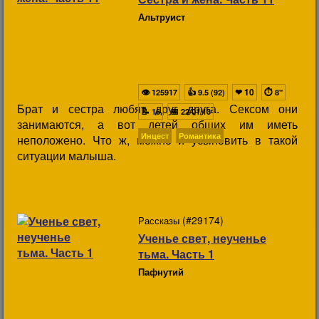
Альтруист
👁
👍
❤
10
⏱
125917
9.5 (92)
8"
Брат и сестра любят друг друга. Сексом они
📝
📅
16
22/01/13
занимаются, а вот детей общих им иметь
Инцест
Романтика
неположено. Что ж, можно и усыновить в такой
ситуации малыша.
(#29174)
Рассказы
Ученье свет, неученье
тьма. Часть 1
Пафнутий