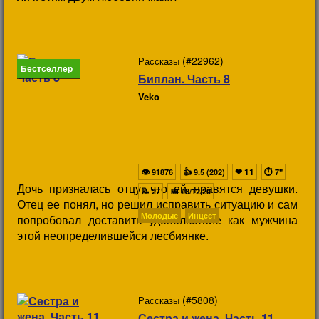
(#22962)
Рассказы
Бестселлер
Биплан. Часть 8
Veko
👁
👍
❤
11
⏱
91876
9.5 (202)
7"
Дочь призналась отцу, что ей нравятся девушки.
📝
📅
27
28/12/20
Отец ее понял, но решил исправить ситуацию и сам
Молодые
Инцест
попробовал доставить удовольствие как мужчина
этой неопределившейся лесбиянке.
(#5808)
Рассказы
Сестра и жена. Часть 11