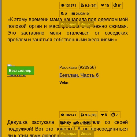
👁
👍
❤
15
⏱
131671
9.6 (64)
8"
📝
📅
2
24/02/10
«К этому времени мама нашарила под одеялом мой
Молодые
Инцест
половой орган и массировала его, нежно сжимая.
Это заставило меня отвлечься от соседских
проблем и заняться собственными желаниями.»
(#22956)
Рассказы
Бестселлер
Биплан. Часть 6
Veko
👁
👍
❤
8
⏱
102141
9.6 (88)
7"
Девушка застукала папку в постели со своей
📝
📅
14
17/12/20
подружкой! Вот это поворот! А не присоединиться
Молодые
Инцест
ли к этим двум любовничкам!?