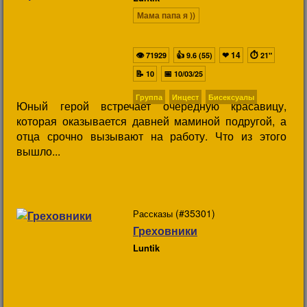
Мама папа я ))
👁
👍
❤
14
⏱
71929
9.6 (55)
21"
📝
📅
10
10/03/25
Группа
Инцест
Бисексуалы
Юный герой встречает очередную красавицу,
которая оказывается давней маминой подругой, а
отца срочно вызывают на работу. Что из этого
вышло...
(#35301)
Рассказы
Греховники
Luntik