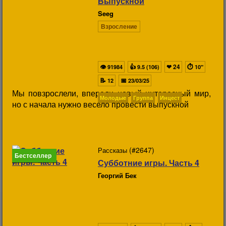
Выпускной
Seeg
Взросление
👁
👍
❤
24
⏱
91984
9.5 (106)
10"
📝
📅
12
23/03/25
Мы повзрослели, впереди новый интересный мир,
Молодые
Группа
Инцест
но с начала нужно весело провести выпускной
(#2647)
Рассказы
Бестселлер
Субботние игры. Часть 4
Георгий Бек