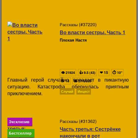
(#37220)
Рассказы
Во власти сестры. Часть 1
Плохая Настя
👁
👍
❤
15
⏱
21924
9.5 (43)
10"
Главный герой случайно попадает в пикантную
📝
📅
13
27/11/25
ситуацию. Катастрофа обернулась приятным
Случай
Инцест
приключением.
(#31362)
Рассказы
Эксклюзив
Часть третья: Сестрёнке
Бестселлер
накончали в рот