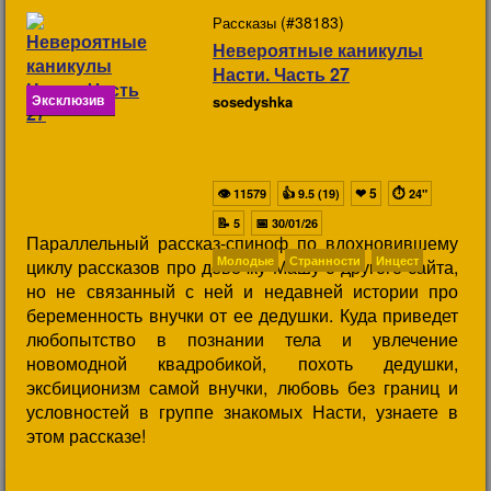
(#38183)
Рассказы
Невероятные каникулы
Насти. Часть 27
Эксклюзив
sosedyshka
👁
👍
❤
5
⏱
11579
9.5 (19)
24"
📝
📅
5
30/01/26
Параллельный рассказ-спиноф по вдохновившему
Молодые
Странности
Инцест
циклу рассказов про девочку Машу с другого сайта,
но не связанный с ней и недавней истории про
беременность внучки от ее дедушки. Куда приведет
любопытство в познании тела и увлечение
новомодной квадробикой, похоть дедушки,
эксбиционизм самой внучки, любовь без границ и
условностей в группе знакомых Насти, узнаете в
этом рассказе!