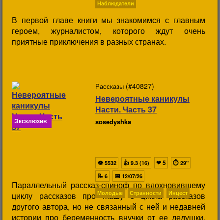
Наблюдатели
В первой главе книги мы знакомимся с главным
героем, журналистом, которого ждут очень
приятные приключения в разных странах.
(#40827)
Рассказы
Невероятные каникулы
Насти. Часть 37
Эксклюзив
sosedyshka
👁
👍
❤
5
⏱
5532
9.3 (16)
29"
📝
📅
6
12/07/26
Параллельный рассказ-спиноф по вдохновившему
Молодые
Странности
Инцест
циклу рассказов про Машу с цикла рассказов
другого автора, но не связанный с ней и недавней
истории про беременность внучки от ее дедушки.