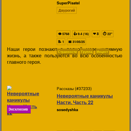
SuperPisatel
Двурогий
👁
👍
❤
8
⏱
5768
9.4 (16)
22"
📝
📅
1
31/05/25
Наши герои познают в полной мере интимную
Странности
Группа
Инцест
жизнь, а также пользуются во всю особенностью
главного героя.
(#37233)
Рассказы
Невероятные каникулы
Насти. Часть 22
Эксклюзив
sosedyshka