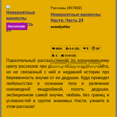
(#37692)
Рассказы
Невероятные каникулы
Насти. Часть 24
Эксклюзив
sosedyshka
👁
👍
❤
9
⏱
9804
9.4 (20)
29"
📝
📅
5
01/01/26
Параллельный рассказ-спиноф по вдохновившему
Молодые
Странности
Инцест
циклу рассказов про девочку Машу с другого сайта,
но не связанный с ней и недавней истории про
беременность внучки от ее дедушки. Куда приведет
любопытство в познании тела и увлечение
новомодной квадробикой, похоть дедушки,
эксбиционизм самой внучки, любовь без границ и
условностей в группе знакомых Насти, узнаете в
этом рассказе!