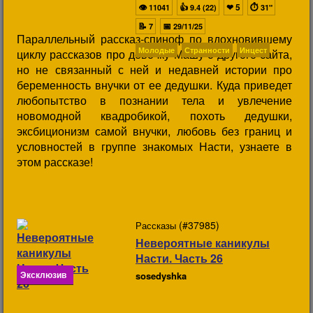
👁
👍
❤
5
⏱
11041
9.4 (22)
31"
📝
📅
7
29/11/25
Параллельный рассказ-спиноф по вдохновившему
Молодые
Странности
Инцест
циклу рассказов про девочку Машу с другого сайта,
но не связанный с ней и недавней истории про
беременность внучки от ее дедушки. Куда приведет
любопытство в познании тела и увлечение
новомодной квадробикой, похоть дедушки,
эксбиционизм самой внучки, любовь без границ и
условностей в группе знакомых Насти, узнаете в
этом рассказе!
(#37985)
Рассказы
Невероятные каникулы
Насти. Часть 26
Эксклюзив
sosedyshka