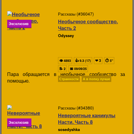
(#36047)
Рассказы
Необычное сообщество.
Эксклюзив
Часть 2
Odyssey
👁
👍
❤
3
⏱
4893
9.3 (17)
5"
📝
📅
2
09/09/25
Пара обращается в необычное сообщество за
Странности
А в попку лучше
помощью.
(#34380)
Рассказы
Невероятные каникулы
Насти. Часть 8
Эксклюзив
sosedyshka