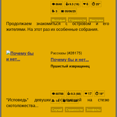
👁
👍
❤
6
⏱
8648
9.3 (16)
25"
📝
📅
3
05/06/25
Молодые
Странности
Фантазии
Продолжаем знакомиться с островом и его
жителями. На этот раз их особенные собрания.
(#28175)
Рассказы
Почему бы и нет...
Пушистый извращенец
👁
👍
❤
17
⏱
60788
9.3 (68)
19"
"Исповедь" девушки, вступившей на стезю
📝
📅
14
13/11/23
скотоложества...
Случай
Странности
Зоофилы