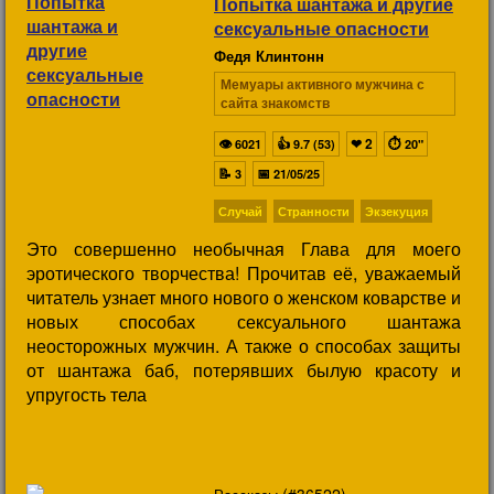
Попытка шантажа и другие
сексуальные опасности
Федя Клинтонн
Мемуары активного мужчина с
сайта знакомств
👁
👍
❤
2
⏱
6021
9.7 (53)
20"
📝
📅
3
21/05/25
Случай
Странности
Экзекуция
Это совершенно необычная Глава для моего
эротического творчества! Прочитав её, уважаемый
читатель узнает много нового о женском коварстве и
новых способах сексуального шантажа
неосторожных мужчин. А также о способах защиты
от шантажа баб, потерявших былую красоту и
упругость тела