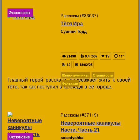
Эксклюзив
(#33037)
Рассказы
Тётя Ира
Суинни Тодд
👁
👍
❤
19
⏱
21490
9.4 (53)
11"
📝
📅
12
18/02/25
Жено-мужчины
Странности
Главный герой рассказа, переезжает жить к своей
Фантазии
тёте, так как поступил в колледж в её городе.
(#37119)
Рассказы
Невероятные каникулы
Насти. Часть 21
Эксклюзив
sosedyshka