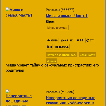
(#33677)
Рассказы
Миша и семья. Часть1
Юрген
Миша и семья
👁
👍
❤
15
⏱
38520
9.5 (38)
27"
📝
📅
8
16/03/25
Потеря девственности
Странности
Инцест
Миша узнаёт тайну о сексуальных пристрастиях его
родителей
(#29356)
Рассказы
Невероятные лошадиные
скачки или хоббихорсинг