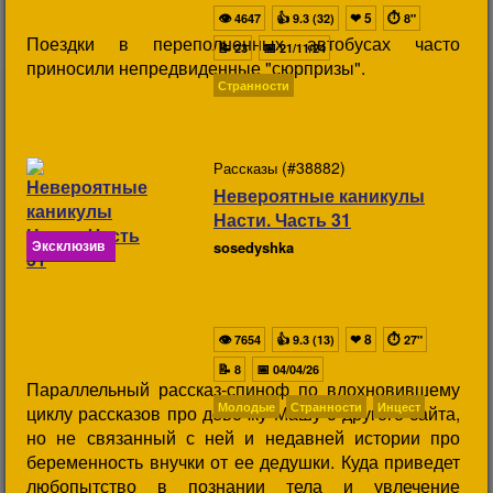
👁
👍
❤
5
⏱
4647
9.3 (32)
8"
Поездки в переполненных автобусах часто
📝
📅
23
21/11/24
приносили непредвиденные "сюрпризы".
Странности
(#38882)
Рассказы
Невероятные каникулы
Насти. Часть 31
Эксклюзив
sosedyshka
👁
👍
❤
8
⏱
7654
9.3 (13)
27"
📝
📅
8
04/04/26
Параллельный рассказ-спиноф по вдохновившему
Молодые
Странности
Инцест
циклу рассказов про девочку Машу с другого сайта,
но не связанный с ней и недавней истории про
беременность внучки от ее дедушки. Куда приведет
любопытство в познании тела и увлечение