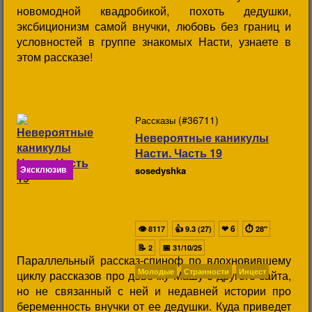
новомодной квадробикой, похоть дедушки,
эксбиционизм самой внучки, любовь без границ и
условностей в группе знакомых Насти, узнаете в
этом рассказе!
(#36711)
Рассказы
Невероятные каникулы
Насти. Часть 19
Эксклюзив
sosedyshka
👁
👍
❤
6
⏱
8117
9.3 (27)
28"
📝
📅
2
31/10/25
Параллельный рассказ-спиноф по вдохновившему
Молодые
Странности
Инцест
циклу рассказов про девочку Машу с другого сайта,
но не связанный с ней и недавней истории про
беременность внучки от ее дедушки. Куда приведет