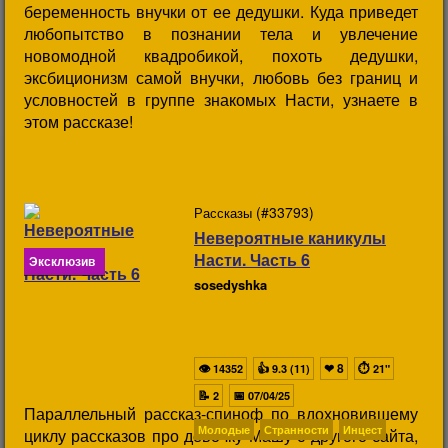
беременность внучки от ее дедушки. Куда приведет
любопытство в познании тела и увлечение
новомодной квадробикой, похоть дедушки,
эксбиционизм самой внучки, любовь без границ и
условностей в группе знакомых Насти, узнаете в
этом рассказе!
(#33793)
Рассказы
Невероятные каникулы
Насти. Часть 6
Эксклюзив
sosedyshka
👁
👍
❤
8
⏱
14352
9.3 (11)
21"
📝
📅
2
07/04/25
Параллельный рассказ-спиноф по вдохновившему
Молодые
Странности
Инцест
циклу рассказов про девочку Машу с другого сайта,