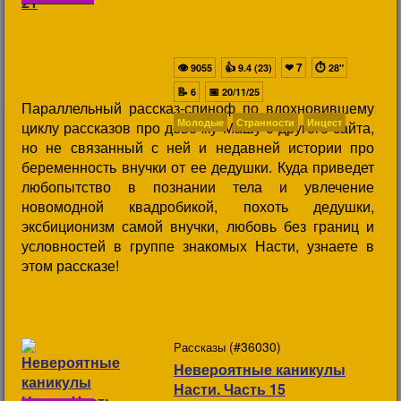
👁
👍
❤
7
⏱
9055
9.4 (23)
28"
📝
📅
6
20/11/25
Параллельный рассказ-спиноф по вдохновившему
Молодые
Странности
Инцест
циклу рассказов про девочку Машу с другого сайта,
но не связанный с ней и недавней истории про
беременность внучки от ее дедушки. Куда приведет
любопытство в познании тела и увлечение
новомодной квадробикой, похоть дедушки,
эксбиционизм самой внучки, любовь без границ и
условностей в группе знакомых Насти, узнаете в
этом рассказе!
(#36030)
Рассказы
Невероятные каникулы
Насти. Часть 15