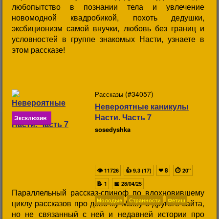
любопытство в познании тела и увлечение
новомодной квадробикой, похоть дедушки,
эксбиционизм самой внучки, любовь без границ и
условностей в группе знакомых Насти, узнаете в
этом рассказе!
(#34057)
Рассказы
Невероятные каникулы
Насти. Часть 7
Эксклюзив
sosedyshka
👁
👍
❤
8
⏱
11726
9.3 (17)
20"
📝
📅
1
28/04/25
Параллельный рассказ-спиноф по вдохновившему
Молодые
Странности
Фетиш
циклу рассказов про девочку Машу с другого сайта,
но не связанный с ней и недавней истории про