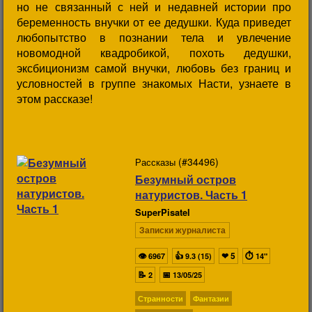
но не связанный с ней и недавней истории про
беременность внучки от ее дедушки. Куда приведет
любопытство в познании тела и увлечение
новомодной квадробикой, похоть дедушки,
эксбиционизм самой внучки, любовь без границ и
условностей в группе знакомых Насти, узнаете в
этом рассказе!
(#34496)
Рассказы
Безумный остров
натуристов. Часть 1
SuperPisatel
Записки журналиста
👁
👍
❤
5
⏱
6967
9.3 (15)
14"
📝
📅
2
13/05/25
Странности
Фантазии