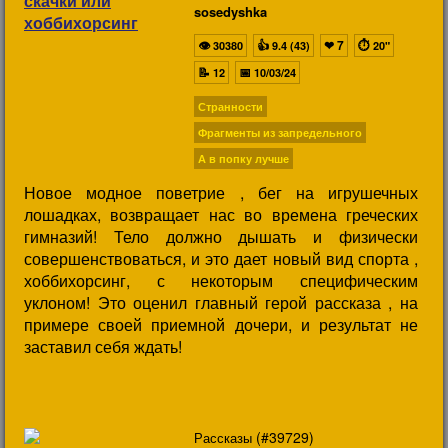
sosedyshka
👁
👍
❤
7
⏱
30380
9.4 (43)
20"
📝
📅
12
10/03/24
Странности
Фрагменты из запредельного
А в попку лучше
Новое модное поветрие , бег на игрушечных
лошадках, возвращает нас во времена греческих
гимназий! Тело должно дышать и физически
совершенствоваться, и это дает новый вид спорта ,
хоббихорсинг, с некоторым специфическим
уклоном! Это оценил главный герой рассказа , на
примере своей приемной дочери, и результат не
заставил себя ждать!
(#39729)
Рассказы