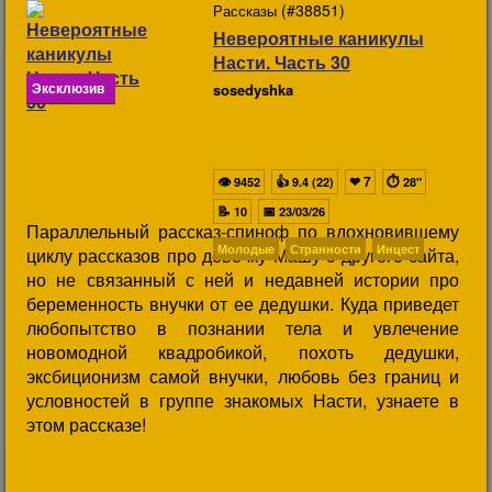
(#38851)
Рассказы
Невероятные каникулы
Насти. Часть 30
Эксклюзив
sosedyshka
👁
👍
❤
7
⏱
9452
9.4 (22)
28"
📝
📅
10
23/03/26
Параллельный рассказ-спиноф по вдохновившему
Молодые
Странности
Инцест
циклу рассказов про девочку Машу с другого сайта,
но не связанный с ней и недавней истории про
беременность внучки от ее дедушки. Куда приведет
любопытство в познании тела и увлечение
новомодной квадробикой, похоть дедушки,
эксбиционизм самой внучки, любовь без границ и
условностей в группе знакомых Насти, узнаете в
этом рассказе!