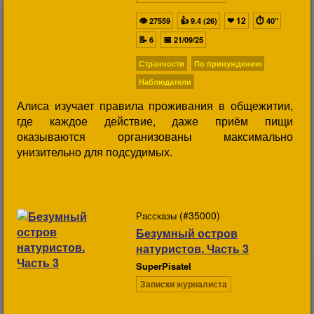
👁
👍
❤
12
⏱
27559
9.4 (26)
40"
📝
📅
6
21/09/25
Странности
По принуждению
Наблюдатели
Алиса изучает правила проживания в общежитии,
где каждое действие, даже приём пищи
оказываются организованы максимально
унизительно для подсудимых.
(#35000)
Рассказы
Безумный остров
натуристов. Часть 3
SuperPisatel
Записки журналиста