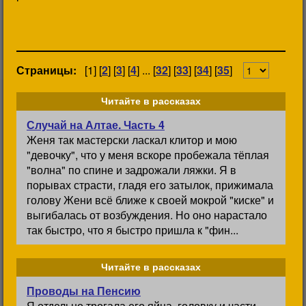
Страницы:
[1] [
2
] [
3
] [
4
] ... [
32
] [
33
] [
34
] [
35
]
Читайте в рассказах
Случай на Алтае. Часть 4
Женя так мастерски ласкал клитор и мою
"девочку", что у меня вскоре пробежала тёплая
"волна" по спине и задрожали ляжки. Я в
порывах страсти, гладя его затылок, прижимала
голову Жени всё ближе к своей мокрой "киске" и
выгибалась от возбуждения. Но оно нарастало
так быстро, что я быстро пришла к "фин...
Читайте в рассказах
Проводы на Пенсию
Я отдельно трогала его яйца, головку и части