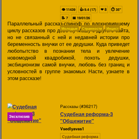
👁
👍
❤
8
⏱
11439
9.4 (17)
35"
📝
📅
7
19/01/26
Параллельный рассказ-спиноф по вдохновившему
Молодые
Странности
Инцест
циклу рассказов про девочку Машу с другого сайта,
но не связанный с ней и недавней истории про
беременность внучки от ее дедушки. Куда приведет
любопытство в познании тела и увлечение
новомодной квадробикой, похоть дедушки,
эксбиционизм самой внучки, любовь без границ и
условностей в группе знакомых Насти, узнаете в
этом рассказе!
(#36217)
Рассказы
Судебная реформа-3
Эксклюзив
"Общежитие"
Vsedlyavas1
Судебная реформа