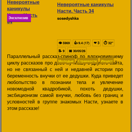
Невероятные каникулы
Насти. Часть 34
Эксклюзив
sosedyshka
👁
👍
❤
3
⏱
5969
9.4 (17)
32"
📝
📅
9
30/05/26
Параллельный рассказ-спиноф по вдохновившему
Молодые
Странности
Инцест
циклу рассказов про девочку Машу с другого сайта,
но не связанный с ней и недавней истории про
беременность внучки от ее дедушки. Куда приведет
любопытство в познании тела и увлечение
новомодной квадробикой, похоть дедушки,
эксбиционизм самой внучки, любовь без границ и
условностей в группе знакомых Насти, узнаете в
этом рассказе!