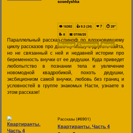
sosedyshka
👁
👍
❤
7
⏱
16392
9.3 (24)
29"
📝
📅
8
07/06/25
Параллельный рассказ-спиноф по вдохновившему
Молодые
Странности
Инцест
циклу рассказов про девочку Машу с другого сайта,
но не связанный с ней и недавней истории про
беременность внучки от ее дедушки. Куда приведет
любопытство в познании тела и увлечение
новомодной квадробикой, похоть дедушки,
эксбиционизм самой внучки, любовь без границ и
условностей в группе знакомых Насти, узнаете в
этом рассказе!
(#6901)
Рассказы
Квартиранты. Часть 4