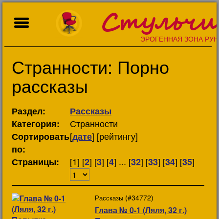
Стульчи
ЭРОГЕННАЯ ЗОНА РУН
Странности: Порно
рассказы
Раздел:
Рассказы
Странности
Категория:
[
] [рейтингу]
Сортировать
дате
по:
[1] [
] [
] [
] ... [
] [
] [
] [
]
Страницы:
2
3
4
32
33
34
35
(#34772)
Рассказы
Глава № 0-1 (Ляля, 32 г.)