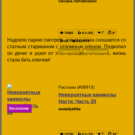
Оксана Литовченко
👁
👍
❤
7
⏱
75465
9.3 (85)
8"
Надоело парню смотреть, как его жена сношается со
📝
📅
23
04/01/14
статным стариканом с огромным членом. Подкопил
Странности
Жена-шлюшка
он денег и ушел от этой шлюшки, и знаете, жизнь
стала бить ключом!
(#36913)
Рассказы
Невероятные каникулы
Насти. Часть 20
Эксклюзив
sosedyshka
👁
👍
❤
7
⏱
12730
9.3 (25)
34"