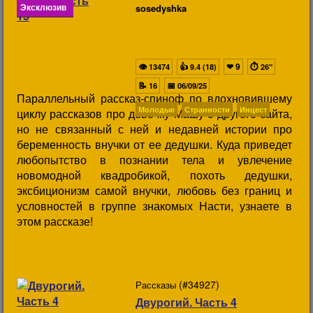
Эксклюзив
sosedyshka
👁
👍
❤
9
⏱
13474
9.4 (18)
26"
📝
📅
16
06/09/25
Параллельный рассказ-спиноф по вдохновившему
Молодые
Странности
Инцест
циклу рассказов про девочку Машу с другого сайта,
но не связанный с ней и недавней истории про
беременность внучки от ее дедушки. Куда приведет
любопытство в познании тела и увлечение
новомодной квадробикой, похоть дедушки,
эксбиционизм самой внучки, любовь без границ и
условностей в группе знакомых Насти, узнаете в
этом рассказе!
(#34927)
Рассказы
Двурогий. Часть 4