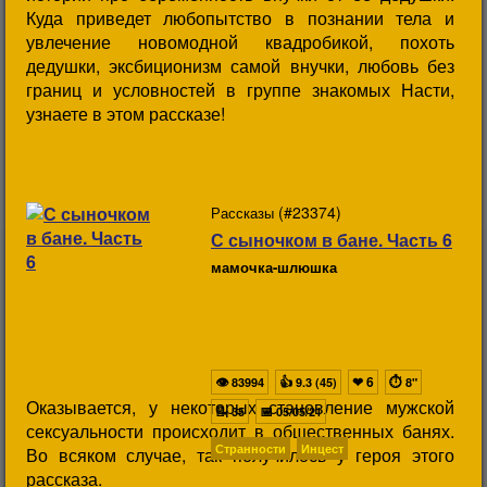
Куда приведет любопытство в познании тела и
увлечение новомодной квадробикой, похоть
дедушки, эксбиционизм самой внучки, любовь без
границ и условностей в группе знакомых Насти,
узнаете в этом рассказе!
(#23374)
Рассказы
С сыночком в бане. Часть 6
мамочка-шлюшка
👁
👍
❤
6
⏱
83994
9.3 (45)
8"
Оказывается, у некоторых становление мужской
📝
📅
35
05/05/21
сексуальности происходит в общественных банях.
Странности
Инцест
Во всяком случае, так получилось у героя этого
рассказа.