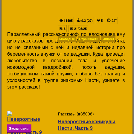
👁
👍
❤
8
⏱
11405
9.3 (27)
22"
📝
📅
6
21/05/25
Параллельный рассказ-спиноф по вдохновившему
Молодые
Странности
Инцест
циклу рассказов про девочку Машу с другого сайта,
но не связанный с ней и недавней истории про
беременность внучки от ее дедушки. Куда приведет
любопытство в познании тела и увлечение
новомодной квадробикой, похоть дедушки,
эксбиционизм самой внучки, любовь без границ и
условностей в группе знакомых Насти, узнаете в
этом рассказе!
(#35008)
Рассказы
Невероятные каникулы
Насти. Часть 9
Эксклюзив