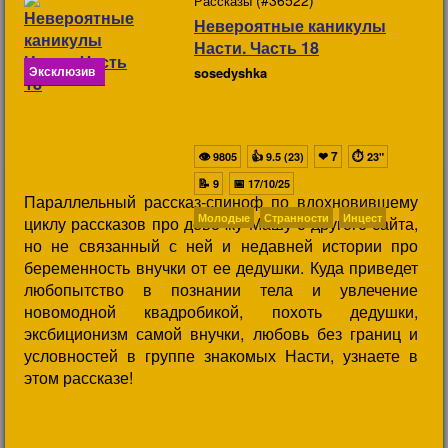
(#36522)
Рассказы
Невероятные каникулы
Насти. Часть 18
Эксклюзив
sosedyshka
👁
👍
❤
7
⏱
9805
9.5 (23)
23"
📝
📅
9
17/10/25
Параллельный рассказ-спиноф по вдохновившему
Молодые
Странности
Инцест
циклу рассказов про девочку Машу с другого сайта,
но не связанный с ней и недавней истории про
беременность внучки от ее дедушки. Куда приведет
любопытство в познании тела и увлечение
новомодной квадробикой, похоть дедушки,
эксбиционизм самой внучки, любовь без границ и
условностей в группе знакомых Насти, узнаете в
этом рассказе!