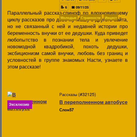
📝
📅
6
09/11/25
Параллельный рассказ-спиноф по вдохновившему
Молодые
Странности
Инцест
циклу рассказов про девочку Машу с другого сайта,
но не связанный с ней и недавней истории про
беременность внучки от ее дедушки. Куда приведет
любопытство в познании тела и увлечение
новомодной квадробикой, похоть дедушки,
эксбиционизм самой внучки, любовь без границ и
условностей в группе знакомых Насти, узнаете в
этом рассказе!
(#32125)
Рассказы
В переполненном автобусе
Эксклюзив
Слон57