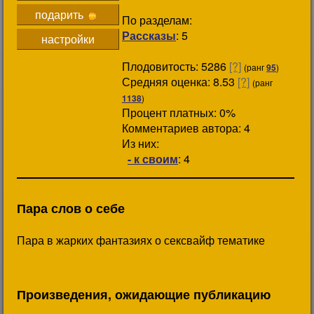
подарить
По разделам:
Рассказы
: 5
настройки
Плодовитость: 5286
[?]
(ранг
95
)
Средняя оценка: 8.53
[?]
(ранг
1138
)
Процент платных: 0%
Комментариев автора: 4
Из них:
- к своим
: 4
Пара слов о себе
Пара в жарких фантазиях о сексвайф тематике
Произведения, ожидающие публикацию