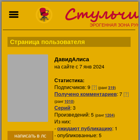
Стульчи
ЭРОГЕННАЯ ЗОНА РУН
Страница пользователя
ДавидАлиса
на сайте с 7 янв 2024
Статистика:
Подписчиков:
9
[?]
(ранг
319
)
Получено комментариев
: 7
[?]
(ранг
1010
)
Серий
: 3
Произведений: 5
(ранг
1204
)
Из них:
-
ожидают публикацию
: 1
- опубликованные: 5
написать в лс