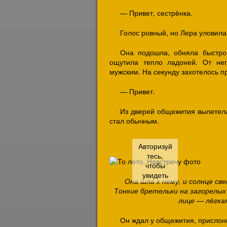
— Привет, сестрёнка.
Голос ровный, но Лера уловила 
Она подошла, обняла быстро
ощутила тепло ладоней. От нег
мужским. На секунду захотелось пр
— Привет.
Из дверей общежития вылетела
стал обычным.
Она шла к нему, и солнце св
Тонкие бретельки на загорелых 
лице — лёгкая
Он ждал у общежития, прислони