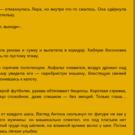
 — отмахнулась Лера, но внутри что-то сжалось. Она одёрнула
тельку.
, выходи».
ила рюкзак и сумку и вылетела в коридор. Каблуки босоножек
ь по пустому этажу.
 горячим полотенцем. Асфальт плавился, воздух дрожал над
разу увидела его — серебристую машину, блестящую свежей
онившись к капоту.
серой футболке, рукава обтягивают бицепсы. Короткая стрижка,
ицо спокойное, даже слишком — без эмоций. Только глаза…
от каждого шага. Взгляд Антона скользнул по фигуре не как у
шего мужчины: он машинально отметил, что под платьем нет
лой груди под шёлком, на влажной кромке волос у шеи. Потом
лась лёгкая улыбка: