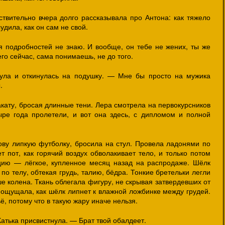
вительно вчера долго рассказывала про Антона: как тяжело
удила, как он сам не свой.
 подробностей не знаю. И вообще, он тебе не жених, ты же
го сейчас, сама понимаешь, не до того.
ула и откинулась на подушку. — Мне бы просто на мужика
.
акату, бросая длинные тени. Лера смотрела на первокурсников
ыре года пролетели, и вот она здесь, с дипломом и полной
лову липкую футболку, бросила на стул. Провела ладонями по
ет пот, как горячий воздух обволакивает тело, и только потом
цию — лёгкое, купленное месяц назад на распродаже. Шёлк
по телу, обтекая грудь, талию, бёдра. Тонкие бретельки легли
ше колена. Ткань облегала фигуру, не скрывая затвердевших от
 ощущала, как шёлк липнет к влажной ложбинке между грудей.
, потому что в такую жару иначе нельзя.
атька присвистнула. — Брат твой обалдеет.