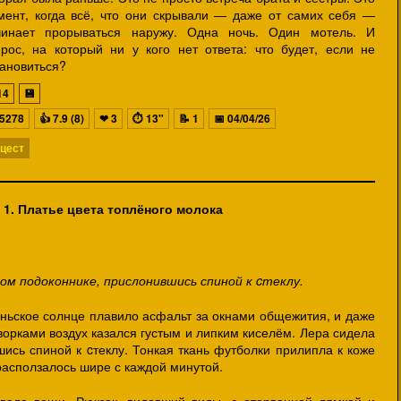
мент, когда всё, что они скрывали — даже от самих себя —
чинает прорываться наружу. Одна ночь. Один мотель. И
прос, на который ни у кого нет ответа: что будет, если не
тановиться?
14
💾
5278
👍
7.9 (8)
❤
3
⏱
13"
📝
1
📅
04/04/26
цест
 1.
Платье цвета топлёного молока
ком подоконнике, прислонившись спиной к cтеклу.
ьское солнце плавило асфальт за окнами общежития, и даже
ворками воздух казался густым и липким киселём. Лера сидела
ись спиной к cтеклу. Тонкая ткань футболки прилипла к коже
расползалось шире с каждой минутой.
ывала вещи. Рюкзак, видавший виды, с оторванной лямкой и