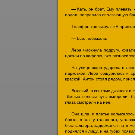
— Кать, он брат. Ему плевать,
подол, поправила сползающую бре
Телефон тренькнул: «Я приехал
— Всё, побежала.
Лера чмокнула подругу, схват
цокали по кафелю, эхо разносилос
На улице жара ударила в лицо
парковкой. Лера сощурилась и с
краской. Антон стоял рядом, присл
Высокий, в светлых джинсах и 
тёмные волосы чуть выгорели. Л
глаза смотрели на неё.
Она шла, и платье колыхалось 
брата, а как у голодного, устав
бюстгальтера, задержался на тяжё
поднялся к лицу, и на губах появи