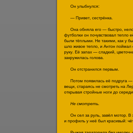
Он улыбнулся:
— Привет, сестрёнка.
Она обняла его — быстро, нелов
футболки он почувствовал тепло е
были тёплыми. Не такими, как у б
шло живое тепло, и Антон поймал 
руку. Её запах — сладкий, цветочн
закружилась голова.
Он отстранился первым.
Потом появилась её подруга — 
вещи, стараясь не смотреть на Лер
открывая стройные ноги до серед
Не смотреть.
Он сел за руль, завёл мотор. В
и профиль у неё был красивый: чё
Рыжая тараторила без умолку, 