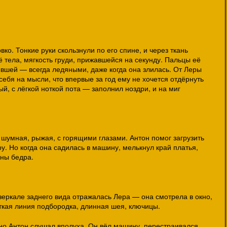
ко. Тонкие руки скользнули по его спине, и через ткань
ё тела, мягкость груди, прижавшейся на секунду. Пальцы её
ывшей — всегда ледяными, даже когда она злилась. От Леры
себя на мысли, что впервые за год ему не хочется отдёрнуть
ый, с лёгкой ноткой пота — заполнил ноздри, и на миг
шумная, рыжая, с горящими глазами. Антон помог загрузить
у. Но когда она садилась в машину, мелькнул край платья,
ины бедра.
 зеркале заднего вида отражалась Лера — она смотрела в окно,
ткая линия подбородка, длинная шея, ключицы.
но Антон слушал вполуха. Он вёл машину, перестраивался,