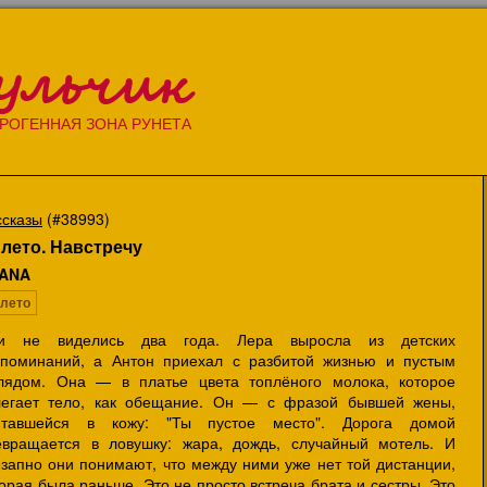
ульчик
РОГЕННАЯ ЗОНА РУНЕТА
ссказы
(#38993)
 лето. Навстречу
ANA
 лето
и не виделись два года. Лера выросла из детских
споминаний, а Антон приехал с разбитой жизнью и пустым
глядом. Она — в платье цвета топлёного молока, которое
легает тело, как обещание. Он — с фразой бывшей жены,
итавшейся в кожу: "Ты пустое место". Дорога домой
евращается в ловушку: жара, дождь, случайный мотель. И
езапно они понимают, что между ними уже нет той дистанции,
орая была раньше. Это не просто встреча брата и сестры. Это