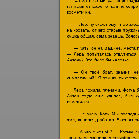
пятнами от кофе, отчаянно сопро
косметички.
— Лер, ну скажи ему, чтоб зае
на кровать, отчего старые пружин
сушка общая, сама знаешь. Волос
— Кать, он на машине, места п
— Лера попыталась отшутиться, 
Антону? Это было бы неловко.
— Он твой брат, значит, не
симпатичный? Я помню, ты фотку п
Лера пожала плечами. Фотка бы
Антон тогда ещё учился, был х
изменился.
— Не знаю, Кать. Мы последни
жил, женился, работал. В основн
— А что с женой? — Катька п
твоя вчера звонила, я случайно сл