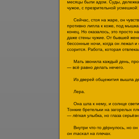
месяцы были адом. Суды, дележка
чужое, с презрительной усмешкой: 
Сейчас, стоя на жаре, он чувств
противно липла к коже, под мышка
конец. Но оказалось, это просто н
даже стены чужие. От бывшей жен
бессонные ночи, когда он лежал и 
ссорится. Работа, которая отвлека
Мать звонила каждый день, про
— всё равно делать нечего.
Из дверей общежития вышла де
Лера.
Она шла к нему, и солнце свети
Тонкие бретельки на загорелых пл
— лёгкая улыбка, но глаза серьёз
Внутри что-то дёрнулось, но он
он таскал на плечах.