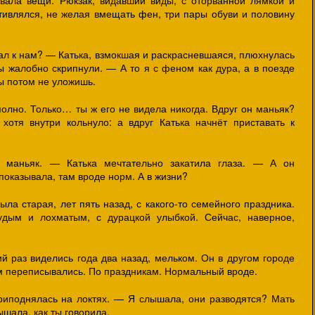
тивлялся, не желая вмещать фен, три пары обуви и половину
хал к нам? — Катька, взмокшая и раскрасневшаяся, плюхнулась
ы жалобно скрипнули. — А то я с феном как дура, а в поезде
ы потом не уложишь.
олно. Только… ты ж его не видела никогда. Вдруг он маньяк?
хотя внутри кольнуло: а вдруг Катька начнёт приставать к
 маньяк. — Катька мечтательно закатила глаза. — А он
оказывала, там вроде норм. А в жизни?
ла старая, лет пять назад, с какого-то семейного праздника.
удым и лохматым, с дурацкой улыбкой. Сейчас, наверное,
й раз виделись года два назад, мельком. Он в другом городе
ом переписывались. По праздникам. Нормальный вроде.
риподнялась на локтях. — Я слышала, они разводятся? Мать
ышала, как ты говорила.