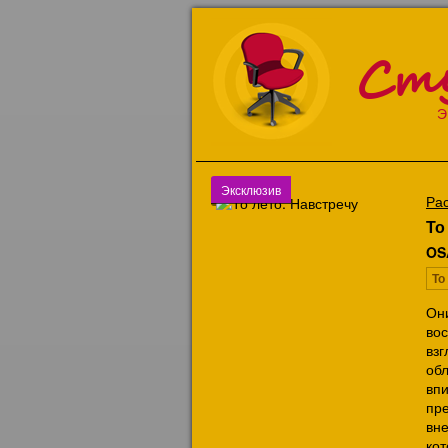
Ст
Э
Эксклюзив
Ра
То
OS
То
Он
во
вз
об
вп
пр
вн
кот