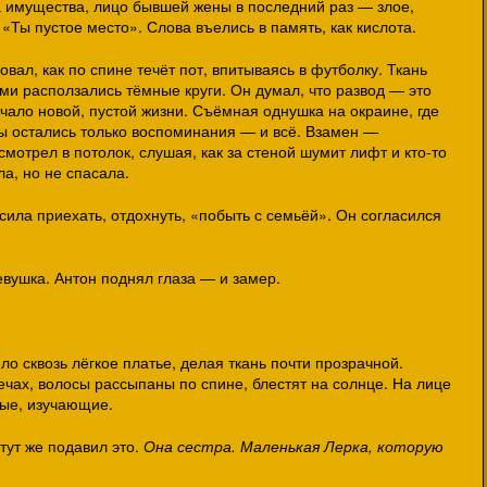
 имущества, лицо бывшей жены в последний раз — злое,
«Ты пустое место». Слова въелись в память, как кислота.
овал, как по спине течёт пот, впитываясь в футболку. Ткань
ми расползались тёмные круги. Он думал, что развод — это
ачало новой, пустой жизни. Съёмная однушка на окраине, где
ы остались только воспоминания — и всё. Взамен —
смотрел в потолок, слушая, как за стеной шумит лифт и кто-то
ла, но не спасала.
сила приехать, отдохнуть, «побыть с семьёй». Он согласился
вушка. Антон поднял глаза — и замер.
ло сквозь лёгкое платье, делая ткань почти прозрачной.
ечах, волосы рассыпаны по спине, блестят на солнце. На лице
ные, изучающие.
 тут же подавил это.
Она сестра. Маленькая Лерка, которую