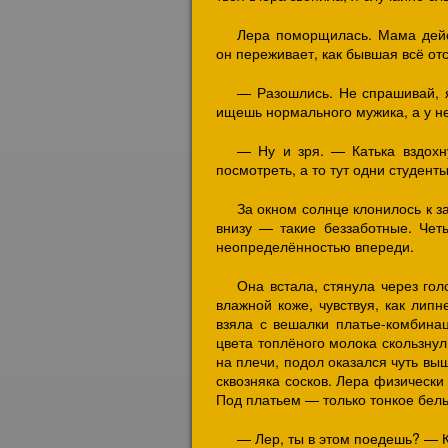
Лера поморщилась. Мама дейст
он переживает, как бывшая всё отс
— Разошлись. Не спрашивай, я
ищешь нормального мужика, а у не
— Ну и зря. — Катька вздохн
посмотреть, а то тут одни студенты
За окном солнце клонилось к з
внизу — такие беззаботные. Чет
неопределённостью впереди.
Она встала, стянула через го
влажной коже, чувствуя, как липн
взяла с вешалки платье-комбина
цвета топлёного молока скользнул 
на плечи, подол оказался чуть вы
сквозняка сосков. Лера физически
Под платьем — только тонкое бельё
— Лер, ты в этом поедешь? — К