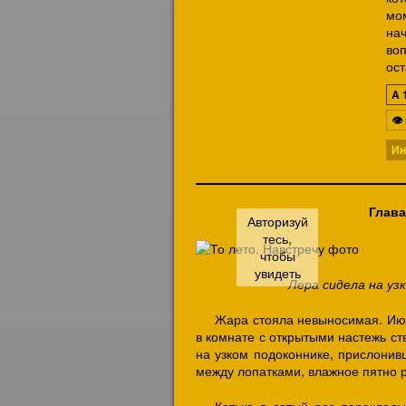
мо
на
во
ос
A
👁
Ин
Глава
Лера сидела на уз
Жара стояла невыносимая. Июн
в комнате с открытыми настежь ст
на узком подоконнике, прислонивш
между лопатками, влажное пятно 
Катька в сотый раз переклад