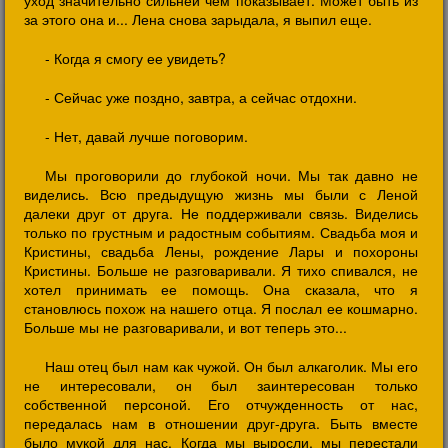
уход значительно сильней чем показывает. Может быть из
за этого она и... Лена снова зарыдала, я выпил еще.
- Когда я смогу ее увидеть?
- Сейчас уже поздно, завтра, а сейчас отдохни.
- Нет, давай лучше поговорим.
Мы проговорили до глубокой ночи. Мы так давно не
виделись. Всю предыдущую жизнь мы были с Леной
далеки друг от друга. Не поддерживали связь. Виделись
только по грустным и радостным событиям. Свадьба моя и
Кристины, свадьба Лены, рождение Лары и похороны
Кристины. Больше не разговаривали. Я тихо спивался, не
хотел принимать ее помощь. Она сказала, что я
становлюсь похож на нашего отца. Я послал ее кошмарно.
Больше мы не разговаривали, и вот теперь это...
Наш отец был нам как чужой. Он был алкаголик. Мы его
не интересовали, он был заинтересован только
собственной персоной. Его отчужденность от нас,
передалась нам в отношении друг-друга. Быть вместе
было мукой для нас. Когда мы выросли, мы перестали