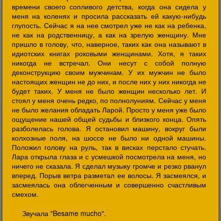
времени своего сопливого детства, когда она сидела у
меня на коленях и просила рассказать ей какую-нибудь
глупость. Сейчас я на нее смотрел уже не как на ребенка,
не как на родственницу, а как на зрелую женщину. Мне
пришло в голову, что, наверное, таких как она называют в
идиотских книгах роковыми женщинами. Хотя, я таких
никогда не встречал. Они несут с собой полную
деконструкцию своим мужчинам. У их мужчин не было
настоящих женщин не до них, и после них у них никогда не
будет таких. У меня не было женщин несколько лет. И
стоял у меня очень редко, по полнолуниям. Сейчас у меня
не было желания обладать Ларой. Просто у меня уже было
ощущение нашей общей судьбы и близкого конца. Опять
разболелась голова. Я остановил машину, вокруг были
колхозные поля, на шоссе не было ни одной машины.
Положил голову на руль, так в висках перстало стучать.
Лара открыла глаза и с усмешкой посмотрела на меня, но
ничего не сказала. Я сделал музыку громче и резко рванул
вперед. Порыв ветра разметал ее волосы. Я засмеялся, и
засмеялась она облегченным и совершенно счастливым
смехом.
Звучала "Besame mucho".