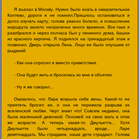
Я въехал в Москву. Нужно было ехать в омерзительное
Коптево, дороги я не помнил.Пришлось остановиться и
долго изучать карту, голова ужасно болело, и осмысление
маршрута заняло неприлично много времени. Все-таки я
разобрался и через полчаса был у лениного дома, башни
из красного кирпича. Я поднялся на тринадцатый этаж и
позвонил. Дверь открыла Лена. Лицо ее было опухшим от
рыданий.
- Как она-спросил я вместо приветствия.
- Она будет жить-и бросилась ко мне в объятия.
- Ну я же говорил...
Оказалось, что Лара вскрыла себе вены. Какой-то ее
приятель бросил ее, и она не пережила разрыва их
вселенской любви. Черт знает что! Совсем недавно, она
была маленькой девочкой. Похожей на свою мать в этом
же возрасте. А теперь какая-то Джульетта... Хотя
Джульетте было четырнадцать, вроде... Ларе
девятнадцать. Мы страдаем, наши дети страдают. Голова