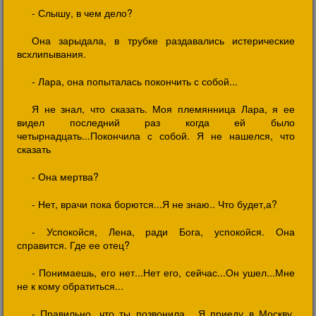
- Слышу, в чем дело?
Она зарыдала, в трубке раздавались истерические
всхлипывания.
- Лара, она попыталась покончить с собой...
Я не знал, что сказать. Моя племянница Лара, я ее
видел последний раз когда ей было
четырнадцать...Покончила с собой. Я не нашелся, что
сказать
- Она мертва?
- Нет, врачи пока борются...Я не знаю.. Что будет,а?
- Успокойся, Лена, ради Бога, успокойся. Она
справится. Где ее отец?
- Понимаешь, его нет...Нет его, сейчас...Он ушел...Мне
не к кому обратиться...
- Правильно, что ты позвонила... Я приеду в Москву.