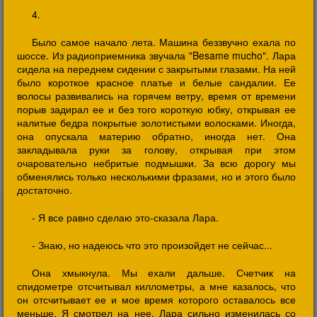
4.
Было самое начало лета. Машина беззвучно ехала по
шоссе. Из радиоприемника звучала "Besame mucho". Лара
сидела на переднем сидении с закрытыми глазами. На ней
было короткое красное платье и белые сандалии. Ее
волосы развивались на горячем ветру, время от времени
порыв задирал ее и без того короткую юбку, открывая ее
налитые бедра покрытые золотистыми волосками. Иногда,
она опускала материю обратно, иногда нет. Она
закладывала руки за голову, открывая при этом
очаровательно небритые подмышки. За всю дорогу мы
обменялись только несколькими фразами, но и этого было
достаточно.
- Я все равно сделаю это-сказала Лара.
- Знаю, но надеюсь что это произойдет не сейчас...
Она хмыкнула. Мы ехали дальше. Счетчик на
спидометре отсчитывал киллометры, а мне казалось, что
он отсчитывает ее и мое время которого оставалось все
меньше. Я смотрел на нее. Лара сильно изменилась со