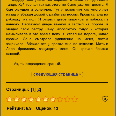
танце. Хуй торчал так-как этого не было уже лет десять. Я
был оглушен и ослеплен. Тут я вспомнил как много лет
назад я вбежал домой с разбитым носом. Кровь капала на
рубашку, на пол. Я открыл дверь квартиры и побежал в
ванную. Распахнул дверь ванной и застыл на пороге, я
увидел свою сестру Лену, абсолютно голую - которая
намыливала в это время попу. Я стоял на пороге, капал
кровью, Лена смотрела удивленно на меня, потом
закричала. Вбежал отец, врезал мне по челюсти. Мать и
Лара бросились защищать меня. Он кричал брызжа
слюной.
- Ах, ты извращенец сраный.
[
следующая страница »
]
Страницы:
[1] [
2
]
2
Рейтинг: 6.9
Оценок: 13