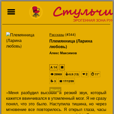
Стульчи
ЭРОГЕННАЯ ЗОНА РУН
(#344)
Рассказы
Племянница (Ларина
любовь)
Алекс Максимов
A
14
💾
👁
👍
❤
2
⏱
29969
6.9 (13)
11"
📝
📅
3
17/12/99
Инцест
«Меня разбудил высокий и резкий звук, который
кажется ввинчивался в утомленный мозг. Я не сразу
понял, что это было. Наступила тишина, но через
мгновение все повторилось. Я открыл глаза, часы