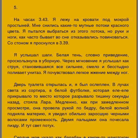
5.
На часах 3.43. Я лежу на кровати под мокрой
простыней. Мне снились какие-то мутные потоки красного
цвета. Я пытался выбраться из этого потока, но руки и
ноги, как часто бывает во сне отказывались повиноваться.
Со стоном я проснулся в 3.39.
Я услышал шаги. Белая тень, словно приведение,
проскользнула в уборную. Через мгновение я услышал как
струя, становившаяся все сильнее, смело и бесстыдно
поливает унитаз. Я почувствовал легкое жжение между ног.
Дверь туалета открылась и, я был ослеплен. В лучах
света из сортира, в белой футболке, которая еле-еле
прикрывало то место которое разрывало тишину секунды
назад, стояла Лара. Медленно, как при замедленном
просмотре, она провела рукой по бедру, белой волной
подняла материю, я увидел обильно заросшую черными
волосами промежность. Двумя пальцами она почесала
пизду. И тут свет потух.
Сердце мое ухало как барабан в каком-то идиотском