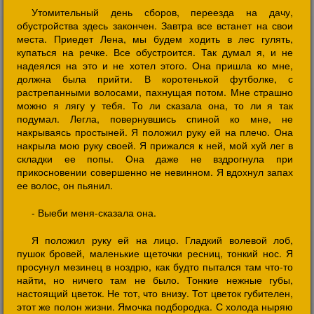
Утомительный день сборов, переезда на дачу,
обустройства здесь закончен. Завтра все встанет на свои
места. Приедет Лена, мы будем ходить в лес гулять,
купаться на речке. Все обустроится. Так думал я, и не
надеялся на это и не хотел этого. Она пришла ко мне,
должна была прийти. В коротенькой футболке, с
растрепанными волосами, пахнущая потом. Мне страшно
можно я лягу у тебя. То ли сказала она, то ли я так
подумал. Легла, повернувшись спиной ко мне, не
накрываясь простыней. Я положил руку ей на плечо. Она
накрыла мою руку своей. Я прижался к ней, мой хуй лег в
складки ее попы. Она даже не вздрогнула при
прикосновении совершенно не невинном. Я вдохнул запах
ее волос, он пьянил.
- Выеби меня-сказала она.
Я положил руку ей на лицо. Гладкий волевой лоб,
пушок бровей, маленькие щеточки ресниц, тонкий нос. Я
просунул мезинец в ноздрю, как будто пытался там что-то
найти, но ничего там не было. Тонкие нежные губы,
настоящий цветок. Не тот, что внизу. Тот цветок губителен,
этот же полон жизни. Ямочка подбородка. С холода ныряю