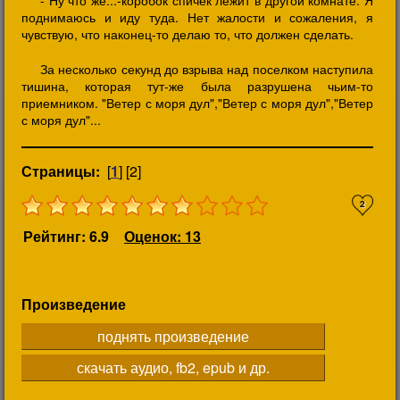
- Ну что же...-коробок спичек лежит в другой комнате. Я
поднимаюсь и иду туда. Нет жалости и сожаления, я
чувствую, что наконец-то делаю то, что должен сделать.
За несколько секунд до взрыва над поселком наступила
тишина, которая тут-же была разрушена чьим-то
приемником. "Ветер с моря дул","Ветер с моря дул","Ветер
с моря дул"...
Страницы:
[
1
] [2]
2
Рейтинг: 6.9
Оценок: 13
Произведение
поднять произведение
скачать аудио, fb2, epub и др.