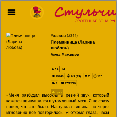
Стульчи
ЭРОГЕННАЯ ЗОНА РУН
(#344)
Рассказы
Племянница (Ларина
любовь)
Алекс Максимов
A
14
💾
👁
👍
❤
2
⏱
29966
6.9 (13)
11"
📝
📅
3
17/12/99
Инцест
«Меня разбудил высокий и резкий звук, который
кажется ввинчивался в утомленный мозг. Я не сразу
понял, что это было. Наступила тишина, но через
мгновение все повторилось. Я открыл глаза, часы