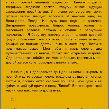
в жар горячей влажной подмышки. Полные груди с
твердыми ягодками сосков. Упругий живот, ждущий
зарождения новой жизни. И начало ее, встречает меня
густым лесом твердых волосков. И наконец она, ее
Величество Пизда. Но путь наш еще не окончен.
Внутренняя поверхность бедер, колени, голень, и
маленькая розовая пяточка и ступня с загнутыми
пальчиками. Я беру эту пяточку в рот - словно дорогой
фрукт, обсасываю его со всех сторон и лижу языком.
Каждый ее пальчик достоин быть в моем рту. Потом я
поднимаюсь выше. Мои губы и язык словно два
путешественика на новом, только что открытом острове.
Один старается обойти как можно больше красивых мест,
другой же все хочет осмотреть внимательно.
Наконец мы добираемся до Царицы ночи и ныряем в
нее. Откудо-то сверху, очень издалека раздаются стоны.
Потом я, словно катер скольжу по Ларе, мои губы к ее
кубам, и мой хуй прямо в цель :"Бинго!". Вот она цель всей
жизни, она наконец-то достигнута.
7.