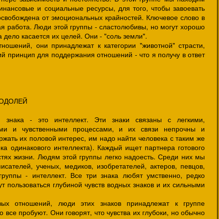
нансовые и социальные ресурсы, для того, чтобы завоевать
освобождена от эмоциональных крайностей. Ключевое слово в
ая работа. Люди этой группы - сластолюбивы, но могут хорошо
а дело касается их целей. Они - "соль земли".
ений, они принадлежат к категории "животной" страсти,
й принцип для поддержания отношений - что я получу в ответ
ВОДОЛЕЙ
а - это интеллект. Эти знаки связаны с легкими,
ми и чувственными процессами, и их связи непрочны и
ржать их половой интерес, им надо найти человека с таким же
ка одинакового интеллекта). Каждый ищет партнера готового
стях жизни. Людям этой группы легко надоесть. Среди них мы
исателей, ученых, медиков, изобретателей, актеров, певцов,
группы - интеллект. Все три знака любят умственно, редко
т пользоваться глубиной чувств водных знаков и их сильными
ношений, люди этих знаков принадлежат к группе
 все пробуют. Они говорят, что чувства их глубоки, но обычно