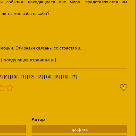
 и события, находящиеся вне мира, представляются им
и ты мне забыть себя?
оции. Эти знаки связаны со страстями,
[
следующая страница »
]
8
] [
9
] [
10
] [
11
] [
12
] [
13
] [
14
] [
15
] [
16
] [
17
]
0
Автор
е
профиль