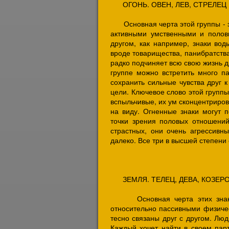
ОГОНЬ. ОВЕН, ЛЕВ, СТРЕЛЕЦ
Основная черта этой группы - это
активными умственными и полов
другом, как например, знаки вод
вроде товарищества, панибратства
радко подчиняет всю свою жизнь д
группе можно встретить много п
сохранить сильные чувства друг 
цели. Ключевое слово этой группы
вспыльчивые, их ум сконцентриров
на виду. Огненные знаки могут п
точки зрения половых отношений
страстных, они очень агрессивны
далеко. Все три в высшей степени
ЗЕМЛЯ. ТЕЛЕЦ, ДЕВА, КОЗЕР
Основная черта этих знаков -
относительно пассивными физиче
тесно связаны друг с другом. Лю
Каждый хочет найти в своем парт