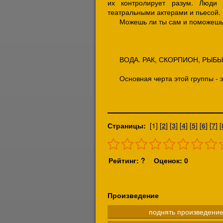
их контролирует разум. Люди
театральными актерами и пьесой.
Можешь ли ты сам и поможешь л
ВОДА. РАК, СКОРПИОН, РЫБЫ
Основная черта этой группы - эм
Страницы:
[1] [
2
] [
3
] [
4
] [
5
] [
6
] [
7
] [
Рейтинг: ?
Оценок: 0
Произведение
поднять произведени