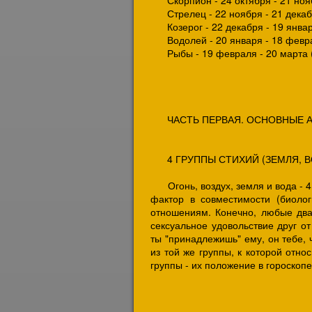
Скорпион - 24 октября - 21 нояб
Стрелец - 22 ноября - 21 декаб
Козерог - 22 декабря - 19 январ
Водолей - 20 января - 18 февр
Рыбы - 19 февраля - 20 марта (
ЧАСТЬ ПЕРВАЯ. ОСНОВНЫЕ А
4 ГРУППЫ СТИХИЙ (ЗЕМЛЯ, ВО
Огонь, воздух, земля и вода - 4 
фактор в совместимости (биолог
отношениям. Конечно, любые два
сексуальное удовольствие друг от
ты "принадлежишь" ему, он тебе, 
из той же группы, к которой отно
группы - их положение в гороскопе