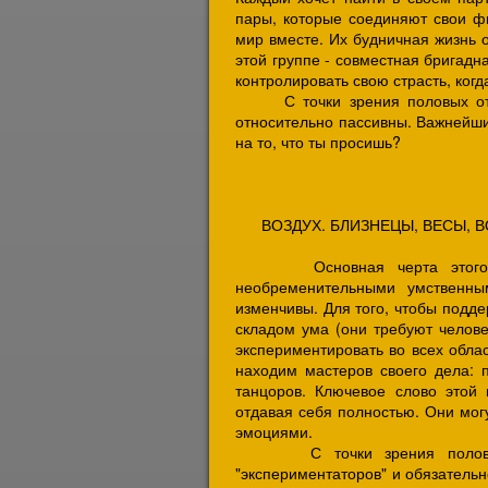
пары, которые соединяют свои фи
мир вместе. Их будничная жизнь 
этой группе - совместная бригадн
контролировать свою страсть, когд
С точки зрения половых отнош
относительно пассивны. Важнейши
на то, что ты просишь?
ВОЗДУХ. БЛИЗНЕЦЫ, ВЕСЫ, 
Основная черта этого знак
необременительными умственны
изменчивы. Для того, чтобы подде
складом ума (они требуют челове
экспериментировать во всех обла
находим мастеров своего дела: п
танцоров. Ключевое слово этой 
отдавая себя полностью. Они могу
эмоциями.
С точки зрения половых от
"экспериментаторов" и обязательно