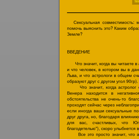
Те
Сексуальная совместимость: 
помочь выяснить это? Каким обра
Земле?
ВВЕДЕНИЕ
Что значит, когда вы читаете в а
и что человек, в котором вы в д
Льва, и что астрологи в общем сч
образуют друг с другом угол 90гр).
Что значит, когда астролог см
Венера находится в негативн
обстоятельства не очень-то бл
проходят сейчас через неблагопр
если иногда ваши сексуальные по
друг друга, но, благодаря влиянию
для вас, счастливых, что Юп
благодетелью"), скоро улыбнется 
Все это просто значит, что ас