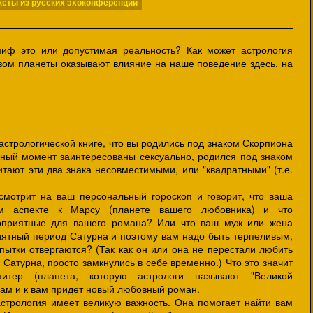
ксты из русских эхоконференций
миф это или допустимая реальность? Как может астрология
зом планеты оказывают влияние на наше поведение здесь, на
стрологической книге, что вы родились под знаком Скорпиона
анный момент заинтересованы сексуально, родился под знаком
итают эти два знака несовместимыми, или "квадратными" (т.е.
отрит на ваш персональный гороскоп и говорит, что ваша
ом аспекте к Марсу (планете вашего любовника) и что
агоприятные для вашего романа? Или что ваш муж или жена
иятный период Сатурна и поэтому вам надо быть терпеливым,
пытки отвергаются? (Так как он или она не перестали любить
 Сатурна, просто замкнулись в себе временно.) Что это значит
итер (планета, которую астрологи называют "Великой
вам и к вам придет новый любовный роман.
трология имеет великую важность. Она помогает найти вам