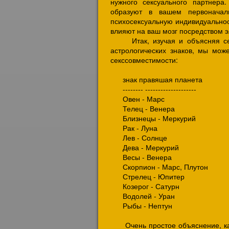
нужного сексуального партнера
образуют в вашем первоначал
психосексуальную индивидуальнос
влияют на ваш мозг посредством э
Итак, изучая и объясняя секс
астрологических знаков, мы мож
секссовместимости:
знак правяшая планета
-------- --------------------
Овен - Марс
Телец - Венера
Близнецы - Меркурий
Рак - Луна
Лев - Солнце
Дева - Меркурий
Весы - Венера
Скорпион - Марс, Плутон
Стрелец - Юпитер
Козерог - Сатурн
Водолей - Уран
Рыбы - Нептун
Очень простое объяснение, как 