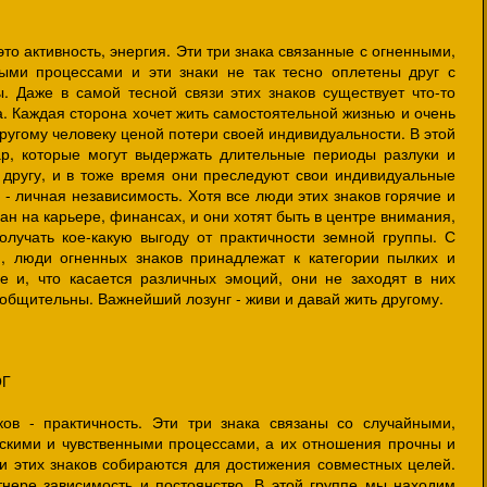
 активность, энергия. Эти три знака связанные с огненными,
ыми процессами и эти знаки не так тесно оплетены друг с
ы. Даже в самой тесной связи этих знаков существует что-то
. Каждая сторона хочет жить самостоятельной жизнью и очень
ругому человеку ценой потери своей индивидуальности. В этой
ар, которые могут выдержать длительные периоды разлуки и
к другу, и в тоже время они преследуют свои индивидуальные
 - личная независимость. Хотя все люди этих знаков горячие и
ан на карьере, финансах, и они хотят быть в центре внимания,
олучать кое-какую выгоду от практичности земной группы. С
, люди огненных знаков принадлежат к категории пылких и
е и, что касается различных эмоций, они не заходят в них
 общительны. Важнейший лозунг - живи и давай жить другому.
ОГ
 практичность. Эти три знака связаны со случайными,
скими и чувственными процессами, а их отношения прочны и
ди этих знаков собираются для достижения совместных целей.
нере зависимость и постоянство. В этой группе мы находим