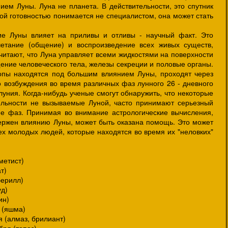
ием Луны. Луна не планета. В действительности, это спутник
акой готовностью понимается не специалистом, она может стать
уны влияет на приливы и отливы - научный факт. Это
четание (общение) и воспроизведение всех живых существ,
читают, что Луна управляет всеми жидкостями на поверхности
ение человеческого тела, железы секреции и половые органы.
опы находятся под большим влиянием Луны, проходят через
о возбуждения во время различных фаз лунного 26 - дневного
уния. Когда-нибудь ученые смогут обнаружить, что некоторые
тельности не вызываемые Луной, часто принимают серьезный
е фаз. Принимая во внимание астрологические вычисления,
вержен влиянию Луны, может быть оказана помощь. Это может
ех молодых людей, которые находятся во время их "неловких"
метист)
т)
ерилл)
д)
ин)
 (яшма)
 (алмаз, брилиант)