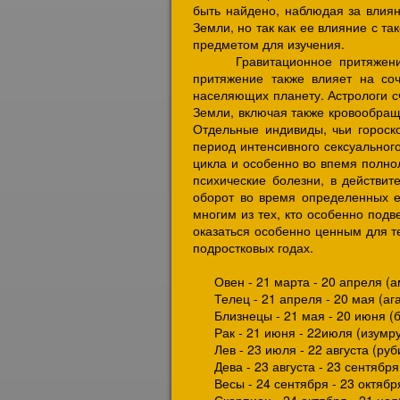
быть найдено, наблюдая за влиян
Земли, но так как ее влияние с т
предметом для изучения.
Гравитационное притяжение Л
притяжение также влияет на со
населяющих планету. Астрологи с
Земли, включая также кровообращ
Отдельные индивиды, чьи гороск
период интенсивного сексуальног
цикла и особенно во впемя полнол
психические болезни, в действи
оборот во время определенных е
многим из тех, кто особенно под
оказаться особенно ценным для т
подростковых годах.
Овен - 21 марта - 20 апреля (а
Телец - 21 апреля - 20 мая (ага
Близнецы - 21 мая - 20 июня (б
Рак - 21 июня - 22июля (изумру
Лев - 23 июля - 22 августа (руб
Дева - 23 августа - 23 сентября
Весы - 24 сентября - 23 октября