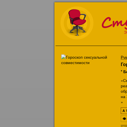
Ст
Э
Ру
Го
* Б
«С
ре
об
на
»
A
👁