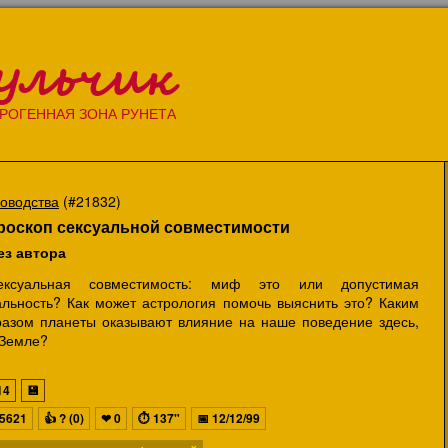
ульчик
РОГЕННАЯ ЗОНА РУНЕТА
ководства
(#21832)
роскоп сексуальной совместимости
ез автора
ексуальная совместимость: миф это или допустимая
альность? Как может астрология помочь выяснить это? Каким
разом планеты оказывают влияние на наше поведение здесь,
 Земле?
14
💾
5621
👍
? (0)
❤
0
⏱
137"
📅
12/12/99