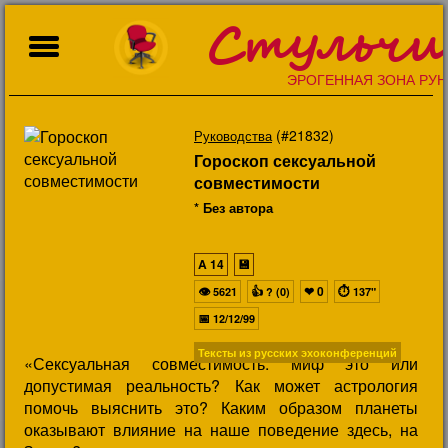
Стульчи
ЭРОГЕННАЯ ЗОНА РУН
(#21832)
Руководства
Гороскоп сексуальной
совместимости
* Без автора
A
14
💾
👁
👍
❤
0
⏱
5621
? (0)
137"
📅
12/12/99
Тексты из русских эхоконференций
«Сексуальная совместимость: миф это или
допустимая реальность? Как может астрология
помочь выяснить это? Каким образом планеты
оказывают влияние на наше поведение здесь, на