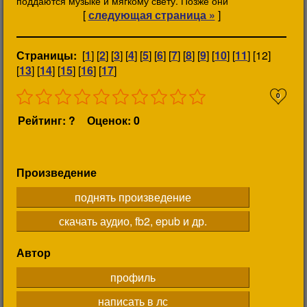
поддаются музыке и мягкому свету. Позже они
[
следующая страница »
]
Страницы:
[
1
] [
2
] [
3
] [
4
] [
5
] [
6
] [
7
] [
8
] [
9
] [
10
] [
11
] [12]
[
13
] [
14
] [
15
] [
16
] [
17
]
0
Рейтинг: ?
Оценок: 0
Произведение
поднять произведение
скачать аудио, fb2, epub и др.
Автор
профиль
написать в лс