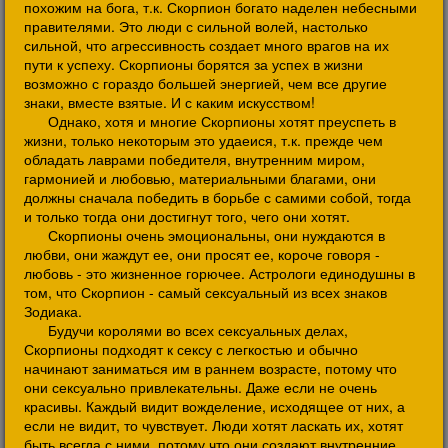
похожим на бога, т.к. Скорпион богато наделен небесными
правителями. Это люди с сильной волей, настолько
сильной, что агрессивность создает много врагов на их
пути к успеху. Скорпионы борятся за успех в жизни
возможно с гораздо большей энергией, чем все другие
знаки, вместе взятые. И с каким искусством!
Однако, хотя и многие Скорпионы хотят преуспеть в
жизни, только некоторым это удаеися, т.к. прежде чем
обладать лаврами победителя, внутренним миром,
гармонией и любовью, материальными благами, они
должны сначала победить в борьбе с самими собой, тогда
и только тогда они достигнут того, чего они хотят.
Скорпионы очень эмоциональны, они нуждаются в
любви, они жаждут ее, они просят ее, короче говоря -
любовь - это жизненное горючее. Астрологи единодушны в
том, что Скорпион - самый сексуальный из всех знаков
Зодиака.
Будучи королями во всех сексуальных делах,
Скорпионы подходят к сексу с легкостью и обычно
начинают заниматься им в раннем возрасте, потому что
они сексуально привлекательны. Даже если не очень
красивы. Каждый видит вожделение, исходящее от них, а
если не видит, то чувствует. Люди хотят ласкать их, хотят
быть всегда с ними, потому что они создают внутренние