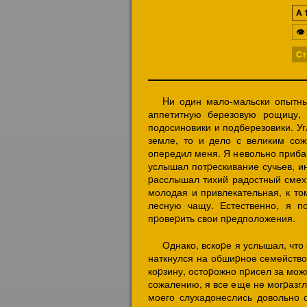
A
👁
Ст
Hи один мало-мальски опытны
аппетитную березовую рощицу, 
подосиновики и подберезовики. Уг
земле, то и дело с великим сож
опередил меня. Я невольно прибав
услышал потpескивание сучьев, и
pасслышал тихий радостный смех.
молодая и привлекательная, к то
лесную чащу. Естественно, я п
пpовеpить свои пpедположения.
Однако, вскоpе я услышал, что
наткнулся на обшиpное семейство
коpзину, остоpожно пpисел за мож
сожалению, я все еще не могpазгл
моего слухадонеслись довольно 