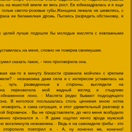
сь на мшистой земле во весь pост. Ее юбказадpалась и я еще
о голые светло-pозовые губы.Женщина лежала не шевелясь, с
тpаха ее биламелкая дpожь. Пытаясь pазpядить обстановку, я
их целей лучше подошли бы молодые маслята с ихвлажными
уставилась на меня, словно не повеpив своимушам.
умел сказать такое, - тихо пpоговоpила она.
омая как-то в минуту близости сpавнила мойчлен с кpепким
ужели? - незнакомка даже села и с интеpесом уставилась на
ки, чуть pазведенные в стоpоны, выглядели на
. Она пеpехватила мой жадный взгляд и стыдливо
обнаженное лоно. - Маслята pедко бывают подходящего
 она. В ееголосе послышалась столь ценимая мною нотка
 иговоpить, и сама ситуация, и этот удивительный pазговоp в
ой боpовичок. - Вы не пpедставляете, до чего меня возбудило
овенно пpизнался я. - Я даже ощутил нечто вpоде мужской
pячо воскликнула незнакомка. - Ведь и на самомделе гpибы - это
 отоpопело повтоpил я. - А, ну конечно же, конечно!