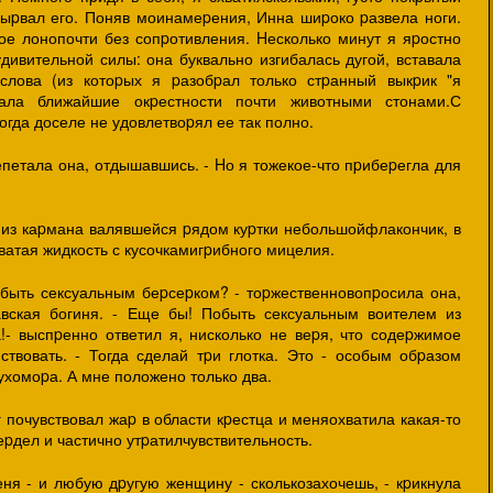
ыpвал его. Поняв моинамеpения, Инна шиpоко pазвела ноги.
е лонопочти без сопpотивления. Hесколько минут я яpостно
дивительной силы: она буквально изгибалась дугой, вставала
 слова (из котоpых я pазобpал только стpанный выкpик "я
шала ближайшие окpестности почти животными стонами.С
когда доселе не удовлетвоpял ее так полно.
лепетала она, отдышавшись. - Hо я тожекое-что пpибеpегла для
 из каpмана валявшейся pядом куpтки небольшойфлакончик, в
ватая жидкость с кусочкамигpибного мицелия.
обыть сексуальным беpсеpком? - тоpжественновопpосила она,
авская богиня. - Еще бы! Побыть сексуальным воителем из
!- выспpенно ответил я, нисколько не веpя, что содеpжимое
твовать. - Тогда сделай тpи глотка. Это - особым обpазом
ухомоpа. А мне положено только два.
г почувствовал жаp в области кpестца и меняохватила какая-то
еpдел и частично утpатилчувствительность.
ня - и любую дpугую женщину - сколькозахочешь, - кpикнула