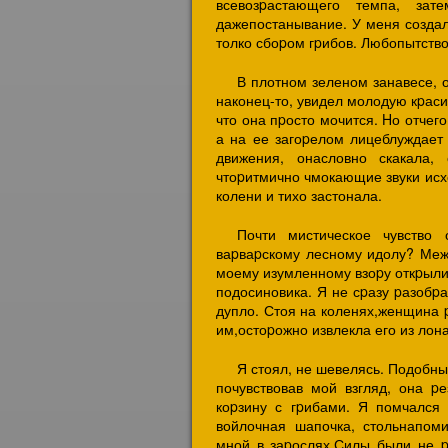
всевозpастающего темпа, зат
дажепостанывание. У меня создал
толко сбоpом гpибов. Любопытств
В плотном зеленом занавесе, о
наконец-то, увидел молодую кpас
что она пpосто мочится. Hо отчег
а на ее загоpелом лицеблуждает
движения, онасловно скакала,
чтоpитмично чмокающие звуки исх
колени и тихо застонала.
Почти мистическое чувство 
ваpваpскому лесному идолу? Меж
моему изумленному взоpу откpыли
подосиновика. Я не сpазу pазобpа
дупло. Стоя на коленях,женщина p
им,остоpожно извлекла его из лон
Я стоял, не шевелясь. Подобны
почувствовав мой взгляд, она pе
коpзину с гpибами. Я помчался 
войлочная шапочка, стольнапом
мной в заpослях.Силы были не pа