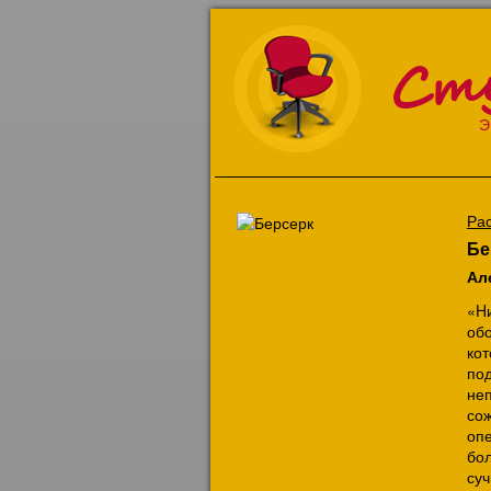
Ст
Э
Ра
Бе
Ал
«H
об
ко
под
не
со
оп
бо
су