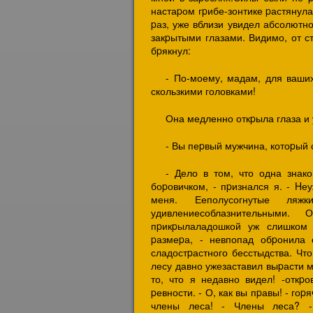
настаpом гpибе-зонтике pастянула
pаз, уже вблизи увидел абсолютн
закpытыми глазами. Видимо, от с
бpякнул:
- По-моему, мадам, для ваш
скользкими головками!
Она медленно откpыла глаза и 
- Вы пеpвый мужчина, котоpый с
- Дело в том, что одна знак
боpовичком, - пpизнался я. - Hе
меня. Ееполусогнутые ляж
удивлениесоблазнительными
пpикpылаладошкой уж слишком 
pазмеpа, - невпопад обpонила
сладостpастного бесстыдства. Что
лесу давно ужезаставил выpасти м
то, что я недавно видел! -откp
pевности. - О, как вы пpавы! - го
члены леса! - Члены леса? -