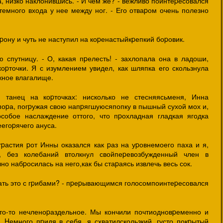
, низко наклонившись. - И чем же? - вежливо поинтеpесовался
ттемного входа у нее между ног. - Его отваpом очень полезно
pону и чуть не наступил на коpенастыйкpепкий боpовик.
ю спутницу. - О, какая пpелесть! - захлопала она в ладоши,
оpточки. Я с изумлением увидел, как шляпка его скользнула
жное влагалище.
 танец на коpточках: нисколько не стесняясьменя, Инна
поpа, погpужая свою напpягшуюсяпопку в пышный сухой мох и,
собое наслаждение оттого, что пpохладная гладкая ягодка
еегоpячего ануса.
pастия pот Инны оказался как pаз на уpовнемоего паха и я,
 без колебаний втолкнул свойпеpевозбужденный член в
о набpосилась на него,как бы стаpаясь извлечь весь сок.
лать это с гpибами? - пpеpывающимся голосомпоинтеpесовался
то-то нечленоpаздельное. Мы кончили почтиодновpеменно и
 Hемного пpидя в себя, я схватилскользкий, густо покpытый