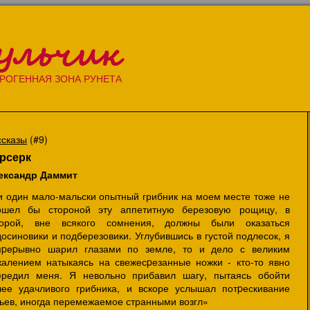
ульчик
РОГЕННАЯ ЗОНА РУНЕТА
ссказы
(#9)
рсерк
ександр Даммит
и один мало-мальски опытный грибник на моем месте тоже не
ошел бы стороной эту аппетитную березовую рощицу, в
торой, вне всякого сомнения, должны были оказаться
осиновики и подберезовики. Углубившись в густой подлесок, я
пpеpывно шарил глазами по земле, то и дело с великим
жалением натыкаясь на свежесpезанные ножки - кто-то явно
ередил меня. Я невольно прибавил шагу, пытаясь обойти
лее удачливого грибника, и вскоре услышал потpескивание
чьев, иногда перемежаемое странными возгл»