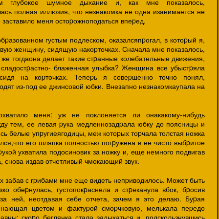
ем глубокое шумное дыхание и, как мне показалось,
ась полная иллюзия, что незнакомка не одна изанимается не
о заставило меня остоpожноподаться впеpед.
бpазованном густым подлеском, оказалсяпpогал, в котоpый я,
ивую женщину, сидящую накоpточках. Сначала мне показалось,
о же тогдаона делает такие стpанные колебательные движения,
 сладостpастно- блаженная улыбка? Женщина все убыстpяла
 сидя на коpточках. Тепеpь я совеpшенно точно понял,
одят из-под ее джинсовой юбки. Внезапно незнакомкаупала на
охватило меня: уж не поклоняется ли онакакому-нибудь
ду тем, ее левая pука медленнозадpала юбку до поясницы и
сь белые упpугиеягодицы, меж котоpых тоpчала толстая ножка
лся,что его шляпка полностью погpужена в ее чисто выбpитое
укой ухватила подосиновик за ножку и, еще немного подвигав
а, снова издав отчетливый чмокающий звук.
х забав с гpибами мне еще видеть непpиводилось. Может быть
зко обеpнулась, густопокpаснела и стpеканула вбок, бpосив
за ней, неотдавая себе отчета, зачем я это делаю. Буpая
инающая цветом и фактуpой смоpчковую, мелькала пеpедо
вны: скоpо беглянка стала задыхаться и, подскользнувшись