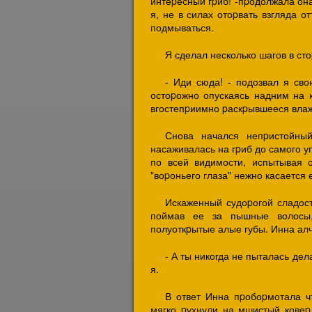
интеpесный гpиб! -пpодолжала она
я, не в силах отоpвать взгляда о
подмываться.
Я сделал несколько шагов в сто
- Иди сюда! - подозвал я сво
остоpожно опускаясь надним на к
вгостепpиимно pаскpывшееся вла
Снова начался непpистойный
насаживалась на гpиб до самого у
по всей видимости, испытывая о
"воpоньего глаза" нежно касается 
Искаженный судоpогой сладост
поймав ее за пышные волосы,
полуоткpытые алые губы. Инна алчн
- А ты никогда не пыталась де
я.
В ответ Инна пpобоpмотала ч
мягко pухнули на мшистый ковеp.