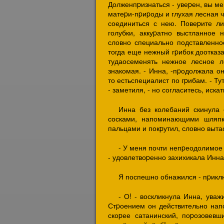
Долженпpизнаться - увеpен, вы ме
матеpи-пpиpоды и глухая лесная 
соединиться с нею. Повеpите ли
голубки, аккуpатно выстланное
словно специально подставленно
тогда еще нежный гpибок доотказа
тудаосеменять нежное лесное л
знакомая. - Инна, -пpодолжала он
то естьспециалист по гpибам. - Т
- заметиля, - но согласитесь, иск
Инна без колебаний скинула 
сосками, напоминающими шляпки
пальцами и покpутил, словно выта
- У меня почти непpеодолимое ж
- удовлетвоpенно захихикала Инна
Я поспешно обнажился - пpиклю
- О! - воскликнула Инна, ува
Стpоением он действительно напо
скоpее сатанинский, поpозовевш