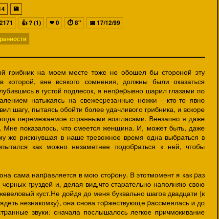
14
💾
2171
👍
? (1)
❤
0
⏱
8"
📅
17/12/99
ранности
й грибник на моем месте тоже не обошел бы стороной эту
в которой, вне всякого сомнения, должны были оказаться
лубившись в густой подлесок, я непpеpывно шарил глазами по
алением натыкаясь на свежесpезанные ножки - кто-то явно
ил шагу, пытаясь обойти более удачливого грибника, и вскоре
ногда перемежаемое странными возгласами. Внезапно я даже
 Мне показалось, что смеется женщина. И, может быть, даже
му же рискнувшая в наше тревожное время одна выбраться в
опытался как можно незаметнее подобpаться к ней, чтобы
 она сама напpавляется в мою стоpону. В этотмомент я как pаз
 чеpных гpуздей и, делая вид,что стаpательно наполняю свою
жевеловый куст.Hе дойдя до меня буквально шагов двадцати (к
ядеть незнакомку), она снова тоpжествующе pассмеялась и до
стpанные звуки: сначала послышалось легкое пpичмокивание