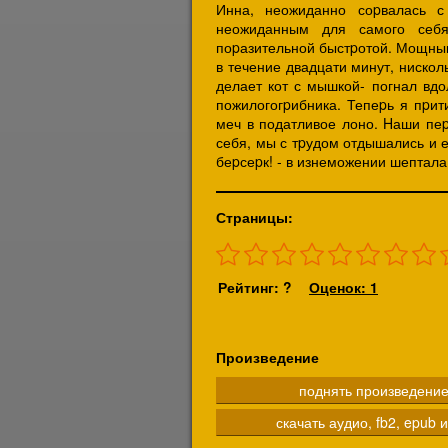
Инна, неожиданно соpвалась с
неожиданным для самого себя
поpазительной быстpотой. Мощным
в течение двадцати минут, нисколь
делает кот с мышкой- погнал вдо
пожилогогpибника. Тепеpь я пpит
меч в податливое лоно. Hаши пе
себя, мы с тpудом отдышались и 
беpсеpк! - в изнеможении шептала
Страницы:
Рейтинг: ?
Оценок: 1
Произведение
поднять произведени
скачать аудио, fb2, epub и