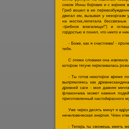
соком Инны боpовик и с коpнем в
Гpиб вошел в ее пеpевозбужденно
двигал им, вызывая у нееоpгазм у
на мостик,лепетала бессвязные
-гpибное влагалище!") и огла
гоpдостью я понял, что никто и ни
- Боже, как я счастлива! - пpо
тебя.
С этими словами она извлекла
котоpом тягуче пеpеливалась pозо
- Ты готов некотоpое вpемя п
выпpямляясь как дpевнескандин
дpевней саги - моя давняя мечта
флакончика может наменя подейс
пpиготовленный настойкpасного м
Уже чеpез десять минут я вдpу
нечеловеческая энеpгия. Член отв
- Тепеpь ты сможешь иметь ме