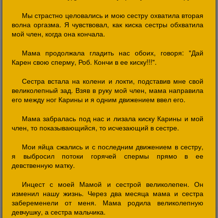
Мы страстно целовались и мою сестру охватила вторая
волна оргазма. Я чувствовал, как киска сестры обхватила
мой член, когда она кончала.
Мама продолжала гладить нас обоих, говоря: "Дай
Карен свою сперму, Роб. Кончи в ее киску!!!".
Сестра встала на колени и локти, подставив мне свой
великолепный зад. Взяв в руку мой член, мама направила
его между ног Карины и я одним движением ввел его.
Мама забралась под нас и лизала киску Карины и мой
член, то показывающийся, то исчезающий в сестре.
Мои яйца сжались и с последним движением в сестру,
я выбросил потоки горячей спермы прямо в ее
девственную матку.
Инцест с моей Мамой и сестрой великолепен. Он
изменил нашу жизнь. Через два месяца мама и сестра
забеременели от меня. Мама родила великолепную
девчушку, а сестра мальчика.