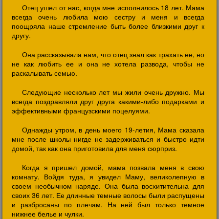
Отец ушел от нас, когда мне исполнилось 18 лет. Мама
всегда очень любила мою сестру и меня и всегда
поощряла наше стремление быть более близкими друг к
другу.
Она рассказывала нам, что отец знал как трахать ее, но
не как любить ее и она не хотела развода, чтобы не
раскалывать семью.
Следующие несколько лет мы жили очень дружно. Мы
всегда поздравляли друг друга какими-либо подарками и
эффективными французскими поцелуями.
Однажды утром, в день моего 19-летия, Мама сказала
мне после школы нигде не задерживаться и быстро идти
домой, так как она приготовила для меня сюрприз.
Когда я пришел домой, мама позвала меня в свою
комнату. Войдя туда, я увидел Маму, великолепную в
своем необычном наряде. Она была восхитительна для
своих 36 лет. Ее длинные темные волосы были распущены
и разбросаны по плечам. На ней был только темное
нижнее белье и чулки.