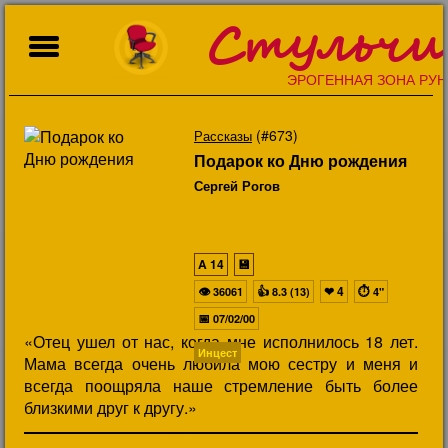
Стульчи
ЭРОГЕННАЯ ЗОНА РУН
(#673)
Рассказы
Подарок ко Дню рождения
Сергей Рогов
A
14
💾
👁
👍
❤
4
⏱
36061
8.3 (13)
4"
📅
07/02/00
«Отец ушел от нас, когда мне исполнилось 18 лет.
Инцест
Мама всегда очень любила мою сестру и меня и
всегда поощряла наше стремление быть более
близкими друг к другу.»