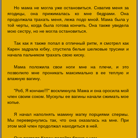
Но мама не могла уже остановиться. Схватив меня за
ягодицы, она прижималась ко мне бедрами. Она
продолжала трахать меня, лежа подо мной. Мама была у
той черты, когда была готова кончить. Она также увидела
мою сестру, но не могла остановиться.
Так как я также попал в отличный ритм, я смотрел как
Карен задрала юбку, спустила белые шелковые трусики и
начала пальчиком трахать свою киску.
Мама положила свои ноги мне на плечи, и это
позволило мне проникать максимально в ее теплую и
влажную вагину.
"Роб, Я кончаю!!!" воскликнула Мама и она оросила мой
член своим соком. Мускулы ее вагины начали сжимать мое
копье.
Я начал наполнять мамину матку порциями спермы.
Мы перевернулись так, что она оказалась на мне. При
этом мой член продолжал находиться в ней.
Она позвала Карен подойти ближе к нам.