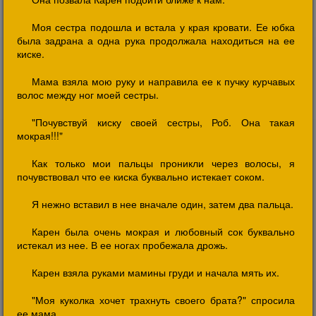
Моя сестра подошла и встала у края кровати. Ее юбка
была задрана а одна рука продолжала находиться на ее
киске.
Мама взяла мою руку и направила ее к пучку курчавых
волос между ног моей сестры.
"Почувствуй киску своей сестры, Роб. Она такая
мокрая!!!"
Как только мои пальцы проникли через волосы, я
почувствовал что ее киска буквально истекает соком.
Я нежно вставил в нее вначале один, затем два пальца.
Карен была очень мокрая и любовный сок буквально
истекал из нее. В ее ногах пробежала дрожь.
Карен взяла руками мамины груди и начала мять их.
"Моя куколка хочет трахнуть своего брата?" спросила
ее мама.