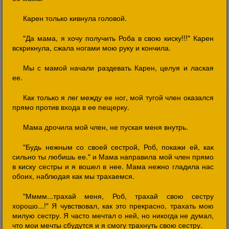
Карен только кивнула головой.
"Да мама, я хочу получить Роба в свою киску!!!" Карен
вскрикнула, сжала ногами мою руку и кончила.
Мы с мамой начали раздевать Карен, целуя и лаская
ее.
Как только я лег между ее ног, мой тугой член оказался
прямо против входа в ее пещерку.
Мама дрочила мой член, не пуская меня внутрь.
"Будь нежным со своей сестрой, Роб, покажи ей, как
сильно ты любишь ее." и Мама направила мой член прямо
в киску сестры и я вошел в нее. Мама нежно гладила нас
обоих, наблюдая как мы трахаемся.
"Мммм...трахай меня, Роб, трахай свою сестру
хорошо...!" Я чувствовал, как это прекрасно, трахать мою
милую сестру. Я часто мечтал о ней, но никогда не думал,
что мои мечты сбудутся и я смогу трахнуть свою сестру.