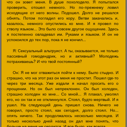
что он зовет меня. В душе похолодело. Я попытался
проверить, отошел немного. Но по-прежнему ловил
исходящие от него волны. Подошел. Долго не решался
обнять. Потом погладил его кору. Ветви закачались и,
казалось, немного опустились ко мне. И я провел по
стволу языком... Это было совсем другое ощущение. Здесь
я постепенно овладевал им. Руками и языком. И он не
успокоился до тех пор, пока я не кончил...
Я: Сексуальный альтруист. А ты, оказывается, не только
пассивный гомодендрик, но и активный? Молодежь
потрахиваешь? И что твой постоянный?
Он: Я не мог отважиться пойти к нему. Было стыдно. И
страшно, что на этот раз он меня не простит. Пошел где-то
через три месяца. Уже издали я начал просить его о
прощении. Но он был непреклонен. Он был холоден,
страшно холоден ко мне... Со мной... Я плакал, умолял
его, но он так и не отклиннулся. Стоял, будто мертвый. И я
ушел. На следующий день пришел снова. Ничего не
говорил, просто стоял, как сегодня, долго стоял. Но...
опять ничего. Так продолжалось несколько месяцев. И
только несколько дней назад он дал мне понять, что
больше на меня не сердится. И все было, как всегда...