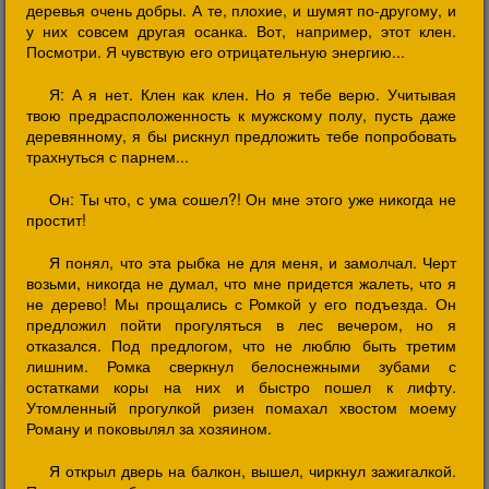
деревья очень добры. А те, плохие, и шумят по-другому, и
у них совсем другая осанка. Вот, например, этот клен.
Посмотри. Я чувствую его отрицательную энергию...
Я: А я нет. Клен как клен. Но я тебе верю. Учитывая
твою предрасположенность к мужскому полу, пусть даже
деревянному, я бы рискнул предложить тебе попробовать
трахнуться с парнем...
Он: Ты что, с ума сошел?! Он мне этого уже никогда не
простит!
Я понял, что эта рыбка не для меня, и замолчал. Черт
возьми, никогда не думал, что мне придется жалеть, что я
не дерево! Мы прощались с Ромкой у его подъезда. Он
предложил пойти прогуляться в лес вечером, но я
отказался. Под предлогом, что не люблю быть третим
лишним. Ромка сверкнул белоснежными зубами с
остатками коры на них и быстро пошел к лифту.
Утомленный прогулкой ризен помахал хвостом моему
Роману и поковылял за хозяином.
Я открыл дверь на балкон, вышел, чиркнул зажигалкой.