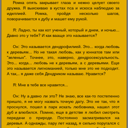
Ромка опять закрывает глаза и нежно целует своего
дружка. Я выискиваю в кустах пса и искоса наблюдаю за
идиллией. Ромка, пройдя несколько шагов,
поворачивается к дубу и машет ему рукой.
Я: Ладно, ты как кот ученый, который и днем, и ночью...
Давно это у тебя? И как вааще это называется?
Он: Это называется дендрофилией. Это... когда любовь
к деревьям... Но не такая любовь, как у юннатов там или
"зеленых". Точнее, это, наверно, дендросексуальность.
Это... когда... любовь не к деревьям, а с деревьями. Еще
это называется лигноманией, только мне это не подходит.
А так,.. я даже себя Дендриком называю. Нравится?
Я: Мне в тебе все нравится...
Он: Ну а давно ли это? Не знаю, все как-то постепенно
пришло, я не могу назвать точную дату. Это не так, что я
проснулся, пошел в парк искать любовника, нашел этот
дуб и влюбился. Помню, еще в детстве я любил смотреть
передачи о природе. Постоянно засматривался на
деревья. А однажды, пару лет назад, я сильно поругался с