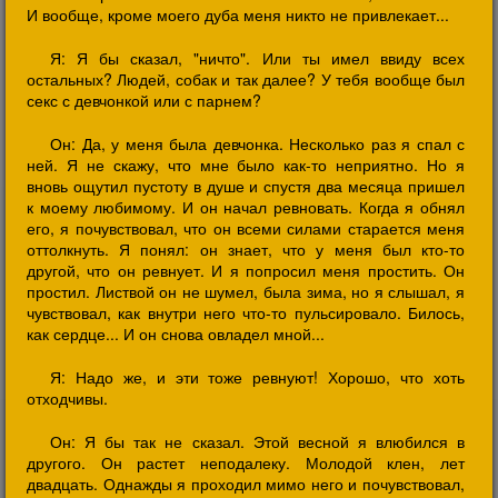
И вообще, кроме моего дуба меня никто не привлекает...
Я: Я бы сказал, "ничто". Или ты имел ввиду всех
остальных? Людей, собак и так далее? У тебя вообще был
секс с девчонкой или с парнем?
Он: Да, у меня была девчонка. Несколько раз я спал с
ней. Я не скажу, что мне было как-то неприятно. Но я
вновь ощутил пустоту в душе и спустя два месяца пришел
к моему любимому. И он начал ревновать. Когда я обнял
его, я почувствовал, что он всеми силами старается меня
оттолкнуть. Я понял: он знает, что у меня был кто-то
другой, что он ревнует. И я попросил меня простить. Он
простил. Листвой он не шумел, была зима, но я слышал, я
чувствовал, как внутри него что-то пульсировало. Билось,
как сердце... И он снова овладел мной...
Я: Надо же, и эти тоже ревнуют! Хорошо, что хоть
отходчивы.
Он: Я бы так не сказал. Этой весной я влюбился в
другого. Он растет неподалеку. Молодой клен, лет
двадцать. Однажды я проходил мимо него и почувствовал,