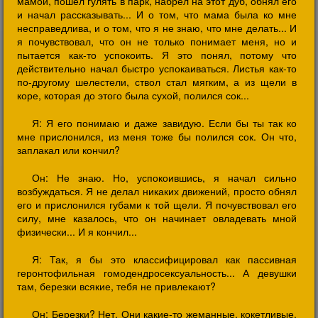
мамой, пошел гулять в парк, набрел на этот дуб, обнял его
и начал рассказывать... И о том, что мама была ко мне
несправедлива, и о том, что я не знаю, что мне делать... И
я почувствовал, что он не только понимает меня, но и
пытается как-то успокоить. Я это понял, потому что
действительно начал быстро успокаиваться. Листья как-то
по-другому шелестели, ствол стал мягким, а из щели в
коре, которая до этого была сухой, полился сок...
Я: Я его понимаю и даже завидую. Если бы ты так ко
мне прислонился, из меня тоже бы полился сок. Он что,
заплакал или кончил?
Он: Не знаю. Но, успокоившись, я начал сильно
возбуждаться. Я не делал никаких движений, просто обнял
его и прислонился губами к той щели. Я почувствовал его
силу, мне казалось, что он начинает овладевать мной
физически... И я кончил...
Я: Так, я бы это классифицировал как пассивная
геронтофильная гомодендросексуальность... А девушки
там, березки всякие, тебя не привлекают?
Он: Березки? Нет. Они какие-то жеманные, кокетливые.