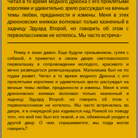
Читал в то время модного Дрюона с его проклятыми
королями и удивительно зрело рассуждал на вечные
темы любви, преданности и измены. Меня в этих
дрюоновских книжках волновал только казненный в
задницу Эдуард Второй, но говорить об этом с
первоклассником не хотелось. Мы часто встреча»
Ромку я знаю давно. Еще будучи призывником, гуляя с
собакой, я приметил в своем дворе светловолосого
первоклашку в сопровождении молодого, красивого и
вечно резвящегося ризеншнауцера. Мальчишка был не по
годам развит. Читал в то время модного Дрюона с его
проклятыми королями и удивительно зрело рассуждал на
вечные темы любви, преданности и измены. Меня в этих
дрюоновских книжках волновал только казненный в
задницу Эдуард Второй, но говорить об этом с
первоклассником не хотелось. Мы часто встречались во
дворе, я в очередной раз издевался над Ромкой по поводу
того, что мой пес был его тезкой, и он, обиженный уходил в
другой двор. О чем, спрашивается, мы тогда могли
говорить?