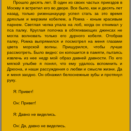
Прошло десять лет. В один из своих частых приездов в
Москву я встретил его во дворе. Все было, как и десять лет
назад, только ризеншнауцер успел стать за это время
дряхлым и мерзким кобелем, а Ромка - юным красивым
парнем. Светлая челка упала на лоб, когда он отнимал у
пса палку. Круглая попочка в обтягивающих джинсах не
могла волновать только его дурного кобеля. Отобрав
палку, Ромка выпрямился и посмотрел на меня глазами
цвета морской волны. Прищурился, чтобы лучше
рассмотреть. Было видно: он копошится в памяти, пытаясь
извлечь из нее недр мой образ давней давности. По его
мягкой улыбке я понял, что ему удалось вспомнить и
Дрюона, и наши рассуждения о любви и смысле жизни. Да
и меня заодно. Он обнажил белоснежные зубы и протянул
руку.
Я: Привет!
Он: Привет!
Я: Давно не виделись.
Он: Да, давно не виделись.