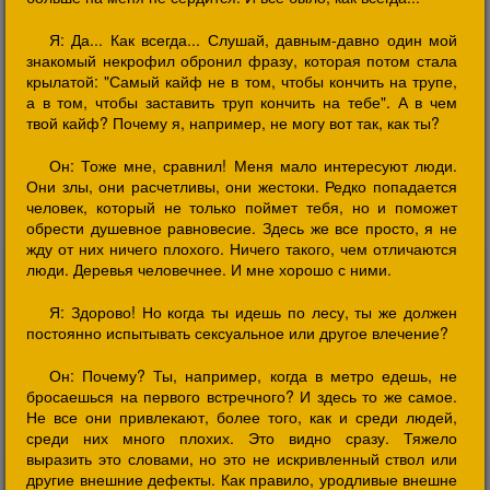
Я: Да... Как всегда... Слушай, давным-давно один мой
знакомый некрофил обронил фразу, которая потом стала
крылатой: "Самый кайф не в том, чтобы кончить на трупе,
а в том, чтобы заставить труп кончить на тебе". А в чем
твой кайф? Почему я, например, не могу вот так, как ты?
Он: Тоже мне, сравнил! Меня мало интересуют люди.
Они злы, они расчетливы, они жестоки. Редко попадается
человек, который не только поймет тебя, но и поможет
обрести душевное равновесие. Здесь же все просто, я не
жду от них ничего плохого. Ничего такого, чем отличаются
люди. Деревья человечнее. И мне хорошо с ними.
Я: Здорово! Но когда ты идешь по лесу, ты же должен
постоянно испытывать сексуальное или другое влечение?
Он: Почему? Ты, например, когда в метро едешь, не
бросаешься на первого встречного? И здесь то же самое.
Не все они привлекают, более того, как и среди людей,
среди них много плохих. Это видно сразу. Тяжело
выразить это словами, но это не искривленный ствол или
другие внешние дефекты. Как правило, уродливые внешне