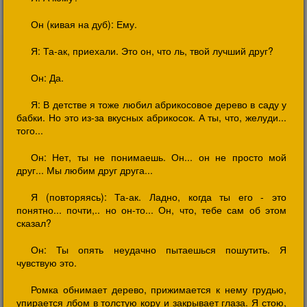
Он (кивая на дуб): Ему.
Я: Та-ак, приехали. Это он, что ль, твой лучший друг?
Он: Да.
Я: В детстве я тоже любил абрикосовое дерево в саду у
бабки. Но это из-за вкусных абрикосок. А ты, что, желуди...
того...
Он: Нет, ты не понимаешь. Он... он не просто мой
друг... Мы любим друг друга...
Я (повторяясь): Та-ак. Ладно, когда ты его - это
понятно... почти,.. но он-то... Он, что, тебе сам об этом
сказал?
Он: Ты опять неудачно пытаешься пошутить. Я
чувствую это.
Ромка обнимает дерево, прижимается к нему грудью,
упирается лбом в толстую кору и закрывает глаза. Я стою,