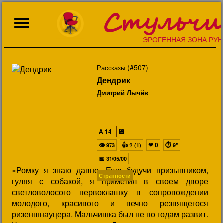
Стульчи
ЭРОГЕННАЯ ЗОНА РУН
(#507)
Рассказы
Дендрик
Дмитрий Лычёв
A
14
💾
👁
👍
❤
0
⏱
973
? (1)
9"
📅
31/05/00
«Ромку я знаю давно. Еще будучи призывником,
Странности
гуляя с собакой, я приметил в своем дворе
светловолосого первоклашку в сопровождении
молодого, красивого и вечно резвящегося
ризеншнауцера. Мальчишка был не по годам развит.