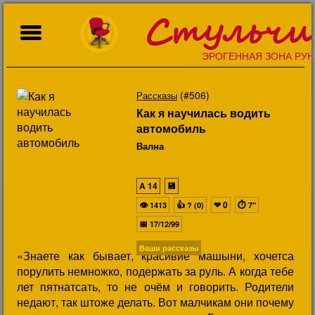
Стульчи
ЭРОГЕННАЯ ЗОНА РУН
(#506)
Рассказы
Как я научилась водить
автомобиль
Вална
A
14
💾
👁
👍
❤
0
⏱
1413
? (0)
7"
📅
17/12/99
Ваши рассказы
«Знаете как бывает, красивие машыни, хочетса
порулить немножко, подержать за руль. А когда тебе
лет пятнатсать, то не очём и говорить. Родители
недают, так штоже делать. Вот малчикам они почему