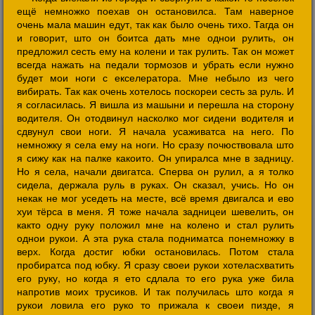
ещё немножко поехав он остановилса. Там наверное
очень мала машин едут, так как было очень тихо. Тагда он
и говорит, што он боитса дать мне однои рулить, он
предложил сесть ему на колени и так рулить. Так он может
всегда нажать на педали тормозов и убрать если нужно
будет мои ноги с екселератора. Мне небыло из чего
вибирать. Так как очень хотелось поскореи сесть за руль. И
я согласилась. Я вишла из машыни и перешла на сторону
водителя. Он отодвинул насколко мог сидени водителя и
сдвунул свои ноги. Я начала усаживатса на него. По
немножку я села ему на ноги. Но сразу почюствовала што
я сижу как на палке какоито. Он упиралса мне в задницу.
Но я села, начали двигатса. Сперва он рулил, а я толко
сидела, держала руль в руках. Он сказал, учись. Но он
некак не мог уседеть на месте, всё время двигалса и ево
хуи тёрса в меня. Я тоже начала задницеи шевелить, он
както одну руку положил мне на колено и стал рулить
однои рукои. А эта рука стала подниматса понемножку в
верх. Когда достиг юбки остановилась. Потом стала
пробиратса под юбку. Я сразу своеи рукои хотеласхватить
его руку, но когда я ето сдлала то его рука уже била
напротив моих трусиков. И так получилась што когда я
рукои ловила его руко то прижала к своеи пизде, я