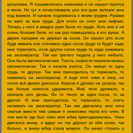
купалника. Я пошевелилась немножко и он нашал теретса
в меня. Но тут я почюствовала што его руки залезли мне
под маикои. И начали подниматса к моим грудям. Руками
он взял за мои груди. Для етого он снял мои лифчик.
Теперь у него в каждои руке была по груди. Хоть они и не
очень болшие били, но как раз помещались в его руках. А
двумя палцами он держал за соски. Он сказал што если
буде жимать или отягивать один сосок груди то будет надо
мне тормозить, если другои сосок груди то надо нажимать
на акселератор. Так как третего педала у него небыло.
Она была автоматическая. Тоесть скорости переключались
овтоматически. Так я начала учитса. Он жимал то одну
грудь, то другую. Так мне приходилось то тормозить, то
нажимать на акселератор. А ещё етот член в низу, он
почти всё время двигался. Короче я далеко не уехала, так
как болше немогла удержатса. Моё тело дрожало, я
незнала што делаь. Он то тянул за один сосок, то за
другои. И мне приходилось то тормозить, то опять
начимать на акселератор. Так как двигались мои ноги
сжатые вместе тем самым я немножко тярла его член. В
том месте где был член моя юбка преподнималась. Член
двигалса внизу, и вдруг он так дёрнул за оба соски, так
больно, а внизу юбка стала мокрои. Он начал стонать и