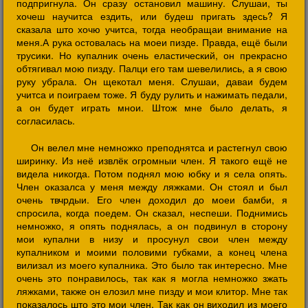
подпригнула. Он сразу остановил машину. Слушаи, ты
хочеш научитса ездить, или будеш пригать здесь? Я
сказала што хочю учитса, тогда необращаи внимание на
меня.А рука остовалась на моеи пизде. Правда, ещё были
трусики. Но купалник очень еластический, он прекрасно
обтягивал мою пизду. Палци его там шевелились, а я свою
руку убрала. Он щекотал меня. Слушаи, даваи будем
учитса и поиграем тоже. Я буду рулить и нажимать педали,
а он будет играть мнои. Штож мне было делать, я
согласилась.
Он велел мне немножко преподнятса и растегнул свою
ширинку. Из неё извлёк огромныи член. Я такого ещё не
видела никогда. Потом поднял мою юбку и я села опять.
Член оказалса у меня между ляжками. Он стоял и был
очень твчрдыи. Его член доходил до моеи бамби, я
спросила, когда поедем. Он сказал, неспеши. Поднимись
немножко, я опять поднялась, а он подвинул в сторону
мои купални в низу и просунул свои член между
купалником и моими половими губками, а конец члена
вилизал из моего купалника. Это было так интересно. Мне
очень это понравилось, так как я могла немножко зжать
ляжками, также он елозил мне пизду и мои клитор. Мне так
показалось што это мои член. Так как он виходил из моего