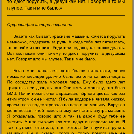
то дают порулить, а девушкам нет. Говорят што мы
глупее. Так и мне было.»
Орфография автора сохранена
Знаете как бывает, красивие машыни, хочетса порулить
немножко, подержать за руль. А когда тебе лет пятнатсать,
то не очём и говорить. Родители недают, так штоже делать.
Вот малчикам они почему то дают порулить, а девушкам
нет. Говорят што мы глупее. Так и мне было.
Было мне тагда лет гдето болше пятнатсати, через
несколко месяцев должно было исполнитса шестнацать.
По соседству жила молодая пара. Ему было гдето лет
трицать, а еи двацать пять.Они имели машыну, это была
БМВ. Почти новая, очень красивая, чёрного цвета. Как раз
етим утром он её чистил. Я была водворе и читала книжку,
краем глаза подсматривала на него и на машину. Вдруг он
меня позвал, чтоб помогла ему вичястить внутрь машини.
Я отказалась, говорю што я так за даром буду тебе её
чистить. А што ты хочеш за это, вдруг он спросил меня. Я
так шутливо ответила, што хотела би научитса рулить
машину. Он и сказал, хорошо, толко помоги мне её