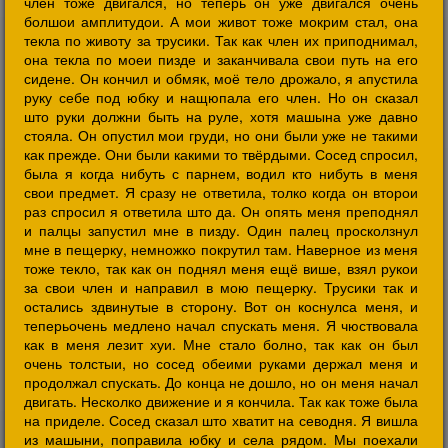
член тоже двигался, но теперь он уже двигался очень
болшои амплитудои. А мои живот тоже мокрим стал, она
текла по животу за трусики. Так как член их приподнимал,
она текла по моеи пизде и заканчивала свои путь на его
сидене. Он кончил и обмяк, моё тело дрожало, я апустила
руку себе под юбку и нащюпала его член. Но он сказал
што руки должни быть на руле, хотя машына уже давно
стояла. Он опустил мои груди, но они были уже не такими
как прежде. Они были какими то твёрдыми. Сосед спросил,
была я когда нибуть с парнем, водил кто нибуть в меня
свои предмет. Я сразу не ответила, толко когда он второи
раз спросил я ответила што да. Он опять меня преподнял
и палцы запустил мне в пизду. Один палец просколзнул
мне в пещерку, немножко покрутил там. Наверное из меня
тоже текло, так как он поднял меня ещё више, взял рукои
за свои член и направил в мою пещерку. Трусики так и
остались здвинутые в сторону. Вот он коснулса меня, и
теперьочень медлено начал спускать меня. Я чюствовала
как в меня лезит хуи. Мне стало болно, так как он был
очень толстыи, но сосед обеими руками держал меня и
продолжал спускать. До конца не дошло, но он меня начал
двигать. Несколко движение и я кончила. Так как тоже была
на приделе. Сосед сказал што хватит на севодня. Я вишла
из машыни, поправила юбку и села рядом. Мы поехали