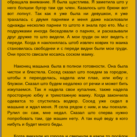
обращала внимание. Я была щастлива. Я заметила што у
него болшои бугор там где член. Казалось што брюки вот
вот лопнут. Так как я уже была ни девушкои, я уже
трахалась с двумя парнями и меня даже насиловали
однажды несколко парнеи то штото я знала про ето. Мы с
подружками иногда беседовали о парнях, и расказывали
друг дружке то што видели. А мои груди он мог видеть с
переди. Когда я наклонялась штоб извлеч коврик то маика
становилась свободнеи и с переди видни были мои груди.
Они просто свисали косаясь соском маику.
Наконец машына была в полнои готовности. Она была
чистои и блестела. Сосед сказал што поедем за городом,
штобы я переоделась, надела или плае, или юбку с
блузкои. Сказал што будем недалеко от речки и может бить
изкупаемся. Так я надела свои купалник, также надела
просторную юбку и трикотажную маику. Когда закончила
одеватса то спустилась водвор. Сосед уже сидел в
машыне и ждал меня. Я села рядом с ним, и мы поехали.
Рулил он сам, мне недал. Сказал што сперва нужно
попробовать там, где машин нету. А так ещё веду в кого
нибуть и будет много беды.
Когда виехали из города и свернули в какои то посёлок