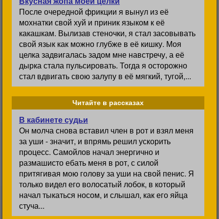
Вкусная жопа моей целки
После очередной фрикции я вынул из её
мохнатки свой хуй и приник языком к её
какашкам. Вылизав стеночки, я стал засовывать
свой язык как можно глубже в её кишку. Моя
целка задвигалась задом мне навстречу, а её
дырка стала пульсировать. Тогда я осторожно
стал вдвигать свою залупу в её мягкий, тугой,...
Читайте в рассказах
В кабинете судьи
Он молча снова вставил член в рот и взял меня
за уши - значит, и впрямь решил ускорить
процесс. Самойлов начал энергично и
размашисто ебать меня в рот, с силой
притягивая мою голову за уши на свой пенис. Я
только видел его волосатый лобок, в который
начал тыкаться носом, и слышал, как его яйца
стуча...