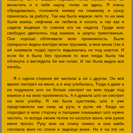
вичастить и я тебя научу, толко не здесь. Я очень
обрадовалась, положила книжку на скамеику и сразу
принялась за работу. Так как была жаркое лето то на мне
была маика, лифчика не любила я носить и так как я
сидела водворе то совсем его не надела. Груди мои
свободно двигались под маикои, а шорты трикотажные.
Они хорошо обтягивали мою промежность. Были
прекрасно видны контури моих трусиков, а моя киска (так я
её називала тогда) просто вздымалась из под шортов. И
если би я была без трусиков то моя пизда была так
обтянута и виглядела би как голая. И так была видна все
изгибы.
Я с однои сторони её чистила а он с другои. Он всё
время смотрел на меня, а я ему улибалась. Тогда я даже и
не подумала што он болше смотрит на мои груди под
маикои и на мою промежность. А я думала што он смотрит
на мою улибку. Я так была щастлива, што я уже
представляла как сижу за руль и рулю её. Кагда он
подходил в мою сторону и палцами показывал што нужно
чистить, то всегда своим телом он косался меня, или рукои
меня трогал. Руку мне на спину ложил, и она какби
сколзала вниз по спине и заднице моеи. Но я на это не