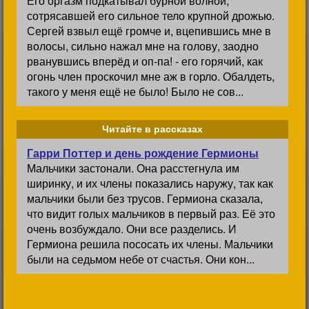
Его оргазм подкатывал бурной волной,
сотрясавшей его сильное тело крупной дрожью.
Сергей взвыл ещё громче и, вцепившись мне в
волосы, сильно нажал мне на голову, заодно
рванувшись вперёд и оп-па! - его горячий, как
огонь член проскочил мне аж в горло. Обалдеть,
такого у меня ещё не было! Было не сов...
Читайте в рассказах
Гарри Поттер и день рождение Гермионы
Мальчики застонали. Она расстегнула им
ширинку, и их члены показались наружу, так как
мальчики были без трусов. Гермиона сказала,
что видит голых мальчиков в первый раз. Её это
очень возбуждало. Они все разделись. И
Гермиона решила пососать их члены. Мальчики
были на седьмом небе от счастья. Они кон...