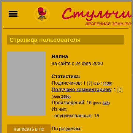
Стульчи
ЭРОГЕННАЯ ЗОНА РУН
Страница пользователя
Вална
на сайте с 24 фев 2020
Статистика:
Подписчиков:
1
[?]
(ранг
1139
)
Получено комментариев
: 1
[?]
(ранг
2486
)
Произведений: 15
(ранг
345
)
Из них:
- опубликованные: 15
По разделам:
написать в лс