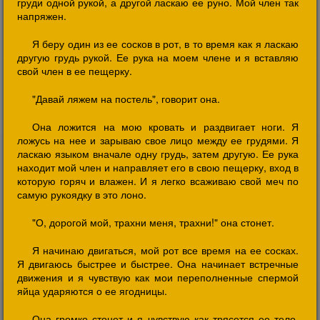
груди одной рукой, а другой ласкаю ее руно. Мой член так
напряжен.
Я беру один из ее сосков в рот, в то время как я ласкаю
другую грудь рукой. Ее рука на моем члене и я вставляю
свой член в ее пещерку.
"Давай ляжем на постель", говорит она.
Она ложится на мою кровать и раздвигает ноги. Я
ложусь на нее и зарываю свое лицо между ее грудями. Я
ласкаю языком вначале одну грудь, затем другую. Ее рука
находит мой член и направляет его в свою пещерку, вход в
которую горяч и влажен. И я легко всаживаю свой меч по
самую рукоядку в это лоно.
"О, дорогой мой, трахни меня, трахни!" она стонет.
Я начинаю двигаться, мой рот все время на ее сосках.
Я двигаюсь быстрее и быстрее. Она начинает встречные
движения и я чувствую как мои переполненные спермой
яйца ударяются о ее ягодницы.
Она громко стонет и я чувствую как трясется ее тело.