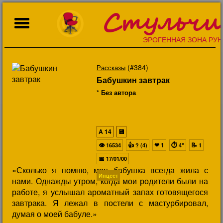
Стульчи
ЭРОГЕННАЯ ЗОНА РУН
(#384)
Рассказы
Бабушкин завтрак
* Без автора
A
14
💾
👁
👍
❤
1
⏱
📝
16534
? (4)
4"
1
📅
17/01/00
«Сколько я помню, моя бабушка всегда жила с
Инцест
нами. Однажды утром, когда мои родители были на
работе, я услышал ароматный запах готовящегося
завтрака. Я лежал в постели с мастурбировал,
думая о моей бабуле.»