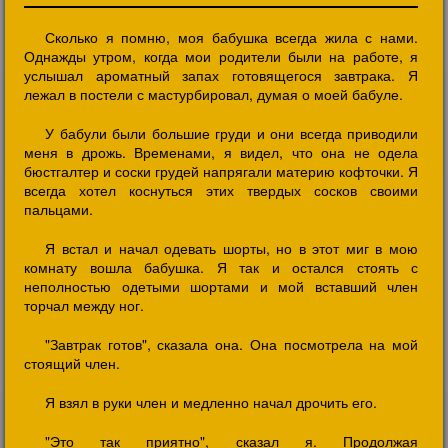
Сколько я помню, моя бабушка всегда жила с нами.
Однажды утром, когда мои родители были на работе, я
услышал ароматный запах готовящегося завтрака. Я
лежал в постели с мастурбировал, думая о моей бабуле.
У бабули были большие груди и они всегда приводили
меня в дрожь. Временами, я видел, что она не одела
бюстгалтер и соски грудей напрягали материю кофточки. Я
всегда хотел коснуться этих твердых сосков своими
пальцами.
Я встал и начал одевать шорты, но в этот миг в мою
комнату вошла бабушка. Я так и остался стоять с
неполностью одетыми шортами и мой вставший член
торчал между ног.
"Завтрак готов", сказала она. Она посмотрела на мой
стоящий член.
Я взял в руки член и медленно начал дрочить его.
"Это так приятно", сказал я. Продолжая