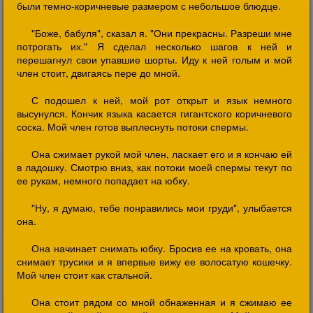
были темно-коричневые размером с небольшое блюдце.
"Боже, бабуля", сказал я. "Они прекрасны. Разреши мне
потрогать их." Я сделал несколько шагов к ней и
перешагнул свои упавшие шорты. Иду к ней голым и мой
член стоит, двигаясь пере до мной.
С подошел к ней, мой рот открыт и язык немного
высунулся. Кончик языка касается гигантского коричневого
соска. Мой член готов выплеснуть потоки спермы.
Она сжимает рукой мой член, ласкает его и я кончаю ей
в ладошку. Смотрю вниз, как потоки моей спермы текут по
ее рукам, немного попадает на юбку.
"Ну, я думаю, тебе понравились мои груди", улыбается
она.
Она начинает снимать юбку. Бросив ее на кровать, она
снимает трусики и я впервые вижу ее волосатую кошечку.
Мой член стоит как стальной.
Она стоит рядом со мной обнаженная и я сжимаю ее