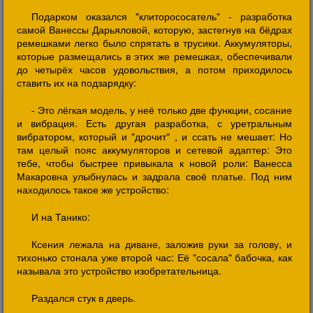
Подарком оказался "клиторососатель" - разработка
самой Ванессы Дарьяловой, которую, застегнув на бёдрах
ремешками легко было спрятать в трусики. Аккумуляторы,
которые размещались в этих же ремешках, обеспечивали
до четырёх часов удовольствия, а потом приходилось
ставить их на подзарядку:
- Это лёгкая модель, у неё только две функции, сосание
и вибрация. Есть другая разработка, с уретральным
вибратором, который и "дрочит" , и ссать не мешает: Но
там целый пояс аккумуляторов и сетевой адаптер: Это
тебе, чтобы быстрее привыкала к новой роли: Ванесса
Макаровна улыбнулась и задрала своё платье. Под ним
находилось такое же устройство:
И на Танико:
Ксения лежала на диване, заложив руки за голову, и
тихонько стонала уже второй час: Её "сосала" бабочка, как
называла это устройство изобретательница.
Раздался стук в дверь.