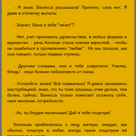
- Я знаю, Ванесса рассказала! Приятно, слов нет: Я
даже в отключку выпала:
- Значит, Вани и тебя "лечит"?
- Нет, учит принимать удовольствие, в любых формах и
вариантах: - речь Катюши стала совсем взрослой, - чтобы
не ошибиться в проявлениях "любви" : Но мы прошли, как
она говорит, только первую ступень:
- Другими словами, она и тебя совратила: Училка,
блядь! - лицо Ксении побагровело от гнева.
- Успокойся, мама! Всё нормально! Я давно занимаюсь
мастурбацией, знаю, что ты тоже грешишь этим делом, тем
более, сейчас: Ванесса только помогает осознать себя,
свои желания, потребности:
- Ах, ты блудня маленькая! Дай я тебя поцелую!
Катенька приблизилась к лицу матери, ожидая, как
обычно, поцелуя в лобик, всегда таким поцелуем её
провожали в школу.