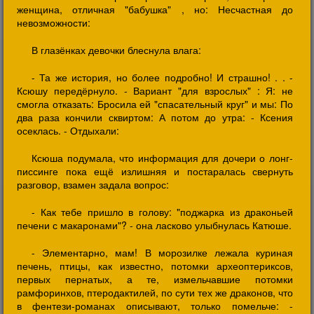
женщина, отличная "бабушка" , но: Несчастная до
невозможности:
В глазёнках девочки блеснула влага:
- Та же история, но более подробно! И страшно! . . -
Ксюшу передёрнуло. - Вариант "для взрослых" : Я: не
смогла отказать: Бросила ей "спасательный круг" и мы: По
два раза кончили сквиртом: А потом до утра: - Ксения
осеклась. - Отдыхали:
Ксюша подумала, что информация для дочери о лонг-
писсинге пока ещё излишняя и постаралась свернуть
разговор, взамен задала вопрос:
- Как тебе пришло в голову: "поджарка из драконьей
печени с макаронами"? - она ласково улыбнулась Катюше.
- Элементарно, мам! В морозилке лежала куриная
печень, птицы, как известно, потомки археоптериксов,
первых пернатых, а те, измельчавшие потомки
рамфоринхов, птеродактилей, по сути тех же драконов, что
в фентези-романах описывают, только помельче: -