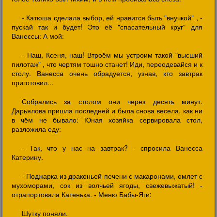
- Катюша сделала выбор, ей нравится быть "внучкой" , -
пускай так и будет! Это её "спасательный круг" для
Ванессы: А мой:
- Наш, Ксеня, наш! Втроём мы устроим такой "высший
пилотаж" , что чертям тошно станет! Иди, переодевайся и к
столу. Ванесса очень обрадуется, узнав, кто завтрак
приготовил...
Собрались за столом они через десять минут.
Дарьялова пришла последней и была снова весела, как ни
в чём не бывало: Юная хозяйка сервировала стол,
разложила еду:
- Так, что у нас на завтрак? - спросила Ванесса
Катерину.
- Поджарка из драконьей печени с макаронами, омлет с
мухоморами, сок из волчьей ягоды, свежевыжатый! -
отрапортовала Катенька. - Меню Бабы-Яги:
Шутку поняли.