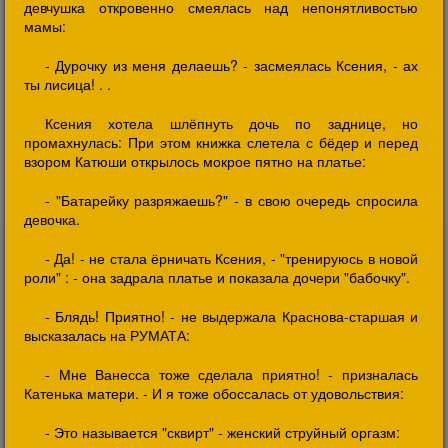
девчушка откровенно смеялась над непонятливостью
мамы:
- Дурочку из меня делаешь? - засмеялась Ксения, - ах
ты лисица! . .
Ксения хотела шлёпнуть дочь по заднице, но
промахнулась: При этом книжка слетела с бёдер и перед
взором Катюши открылось мокрое пятно на платье:
- "Батарейку разряжаешь?" - в свою очередь спросила
девочка.
- Да! - не стала ёрничать Ксения, - "тренируюсь в новой
роли" : - она задрала платье и показала дочери "бабочку".
- Блядь! Приятно! - не выдержала Краснова-старшая и
высказалась на РУМАТА:
- Мне Ванесса тоже сделала приятно! - призналась
Катенька матери. - И я тоже обоссалась от удовольствия:
- Это называется "сквирт" - женский струйный оргазм: