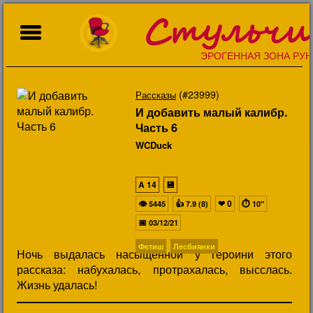
Стульчи
ЭРОГЕННАЯ ЗОНА РУН
(#23999)
Рассказы
И добавить малый калибр.
Часть 6
WCDuck
A
14
💾
👁
👍
❤
0
⏱
5445
7.9 (8)
10"
📅
03/12/21
Фетиш
Лесбиянки
Ночь выдалась насыщенной у героини этого
рассказа: набухалась, протрахалась, высслась.
Жизнь удалась!