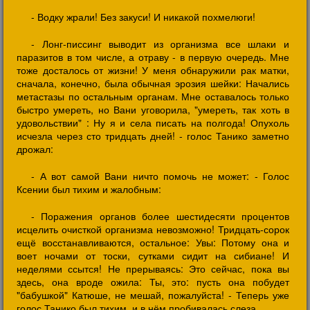
- Водку жрали! Без закуси! И никакой похмелюги!
- Лонг-писсинг выводит из организма все шлаки и
паразитов в том числе, а отраву - в первую очередь. Мне
тоже досталось от жизни! У меня обнаружили рак матки,
сначала, конечно, была обычная эрозия шейки: Начались
метастазы по остальным органам. Мне оставалось только
быстро умереть, но Вани уговорила, "умереть, так хоть в
удовольствии" : Ну я и села писать на полгода! Опухоль
исчезла через сто тридцать дней! - голос Танико заметно
дрожал:
- А вот самой Вани ничто помочь не может: - Голос
Ксении был тихим и жалобным:
- Поражения органов более шестидесяти процентов
исцелить очисткой организма невозможно! Тридцать-сорок
ещё восстанавливаются, остальное: Увы: Потому она и
воет ночами от тоски, сутками сидит на сибиане! И
неделями ссытся! Не прерываясь: Это сейчас, пока вы
здесь, она вроде ожила: Ты, это: пусть она побудет
"бабушкой" Катюше, не мешай, пожалуйста! - Теперь уже
голос Танико был тихим, и в нём пробивалась слеза.