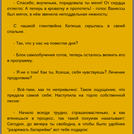
- Спасибо, внученька, порадовала ты меня! От сердца
отлегло: А теперь в кроватку и пропотеть! - голос Ванессы
был мягок, в нём звенела неподдельная нежность:
С чашкой глинтвейна Катюша скрылась в своей
спальне.
- Так, что у нас на повестке дня?
- Блок самообучения готов, теперь осталось вклеить его
в программу.
- Я не о том! Как ты, Ксюша, себя чувствуешь? Лечение
продолжим?
- Всё-таки, как то непривычно: Такое ощущение, что
предала самоё себя: Наступила на горло собственной
песне:
- Начало всегда трудно, страшновастенько, а как
втянешься в процесс, так такой похуизм накатывает:
Сегодня, до вечера ты свободна, а чтобы было удобнее
"разряжать батарейки" вот тебе подарок: