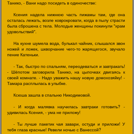
Танико, - Вани надо посидеть в одиночестве:
Ксения надела нижнюю часть пижамы там, где она
осталась лежать, возле коврокровати, когда в пылу страсти
была сброшена с тела. Молодые женщины покинули "храм
удовольствий".
На кухне шумела вода, булькал чайник, слышался звон
ножей и ложек, шкворчание чего-то жарящегося, звучало
пение Катеньки.
- Так, быстро по спальням, переодеваться и завтракать!
- Шёпотом заговорила Танико, на цыпочках двигаясь к
своей комнате. - Надо уважить нашу новую домохозяйку! -
Тамара расплылась в улыбке.
Ксюша зашла в спальню Никодимовой.
- И когда малявка научилась завтраки готовить? -
удивилась Ксения, - ума не приложу!
- Ты лучше пакетик чая завари, остуди и приложи! У
тебя глаза красные! Ревели ночью с Ванессой?