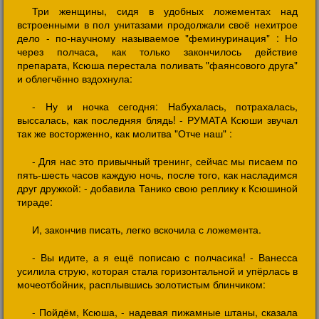
Три женщины, сидя в удобных ложементах над
встроенными в пол унитазами продолжали своё нехитрое
дело - по-научному называемое "феминуринация" : Но
через полчаса, как только закончилось действие
препарата, Ксюша перестала поливать "фаянсового друга"
и облегчённо вздохнула:
- Ну и ночка сегодня: Набухалась, потрахалась,
выссалась, как последняя блядь! - РУМАТА Ксюши звучал
так же восторженно, как молитва "Отче наш" :
- Для нас это привычный тренинг, сейчас мы писаем по
пять-шесть часов каждую ночь, после того, как насладимся
друг дружкой: - добавила Танико свою реплику к Ксюшиной
тираде:
И, закончив писать, легко вскочила с ложемента.
- Вы идите, а я ещё пописаю с полчасика! - Ванесса
усилила струю, которая стала горизонтальной и упёрлась в
мочеотбойник, расплывшись золотистым блинчиком:
- Пойдём, Ксюша, - надевая пижамные штаны, сказала