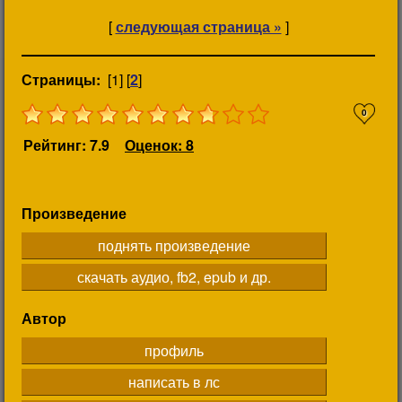
[
следующая страница »
]
Страницы:
[1] [
2
]
0
Рейтинг: 7.9
Оценок: 8
Произведение
поднять произведение
скачать аудио, fb2, epub и др.
Автор
профиль
написать в лс