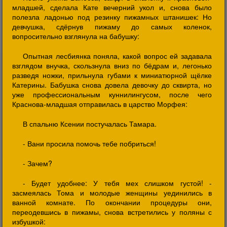
младшей, сделала Кате вечерний укол и, снова было
полезла ладонью под резинку пижамных штанишек: Но
девчушка, сдёрнув пижаму до самых коленок,
вопросительно взглянула на бабушку:
Опытная лесбиянка поняла, какой вопрос ей задавала
взглядом внучка, скользнула вниз по бёдрам и, легонько
разведя ножки, прильнула губами к миниатюрной щёлке
Катерины. Бабушка снова довела девочку до сквирта, но
уже профессиональным куннилингусом, после чего
Краснова-младшая отправилась в царство Морфея:
В спальню Ксении постучалась Тамара.
- Вани просила помочь тебе побриться!
- Зачем?
- Будет удобнее: У тебя мех слишком густой! -
засмеялась Тома и молодые женщины уединились в
ванной комнате. По окончании процедуры они,
переодевшись в пижамы, снова встретились у поляны с
избушкой: