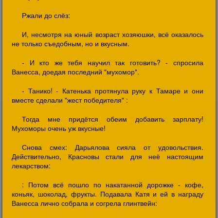
Ржали до слёз:
И, несмотря на юный возраст хозяюшки, всё оказалось
не только съедобным, но и вкусным.
- И кто же тебя научил так готовить? - спросила
Ванесса, доедая последний "мухомор".
- Танико! - Катенька протянула руку к Тамаре и они
вместе сделали "жест победителя" :
Тогда мне придётся обеим добавить зарплату!
Мухоморы очень уж вкусные!
Снова смех: Дарьялова сияла от удовольствия.
Действительно, Красновы стали для неё настоящим
лекарством:
: Потом всё пошло по накатанной дорожке - кофе,
коньяк, шоколад, фрукты. Подавала Катя и ей в награду
Ванесса лично собрала и согрела глинтвейн: