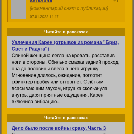
[комментарий снят с публикации]
07.01.2022 14:47
Читайте в рассказах
Увлечения Карен (отрывок из романа "Бриз,
Свет и Радуга")
Спиной женщина легла на кровать, расставив
ноги в стороны. Обильно смазав задний проход,
она до половины ввела в него игрушку.
Мгновение длилось, ожидание, поглотит
сфинктер пробку или отторгнет. С лёгким
всасывающим звуком, игрушка скользнула
внутрь, даря приятные ощущения. Карен
включила вибрацию...
Читайте в рассказах
Дело было после войны сразу. Часть 3