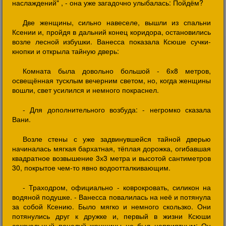
наслаждений" , - она уже загадочно улыбалась: Пойдём?
Две женщины, сильно навеселе, вышли из спальни
Ксении и, пройдя в дальний конец коридора, остановились
возле лесной избушки. Ванесса показала Ксюше сучки-
кнопки и открыла тайную дверь:
Комната была довольно большой - 6х8 метров,
освещённая тусклым вечерним светом, но, когда женщины
вошли, свет усилился и немного покраснел.
- Для дополнительного возбуда: - негромко сказала
Вани.
Возле стены с уже задвинувшейся тайной дверью
начиналась мягкая бархатная, тёплая дорожка, огибавшая
квадратное возвышение 3х3 метра и высотой сантиметров
30, покрытое чем-то явно водоотталкивающим.
- Траходром, официально - коврокровать, силикон на
водяной подушке. - Ванесса повалилась на неё и потянула
за собой Ксению. Было мягко и немного скользко. Они
потянулись друг к дружке и, первый в жизни Ксюши
сексуальный поцелуй женщины не был неприятным: Он