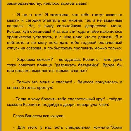
законодательству, неплохо зарабатываю:
- Я не о том! Я заметила, что тебя гнетут какие-то
мысли и сегодня ответила на многие, так и не заданные
вопросы: Но, я вижу сильнейшую депрессию, меня,
Ксюша, хуй обманешь! И за все эти годы в тебе накопилась
хроническая усталость, и с нею надо что-то решать: Я в
цейтноте и не могу пока дать тебе годовой оплаченный
отпуск на острова, а по-быстрому пролечить можно только:
- Хорошим сексом? - догадалась Ксения, - мне дочь
тоже советует почаще "разряжать батарейки". Вроде бы
при оргазме выделяется гормон счастья?
- Только это меня и спасает! - Ванесса понурилась и
снова её голос дрогнул:
- Тогда я хочу бросить тебе спасательный круг! - твёрдо
сказала Ксения и, подойдя к двери, повернула ключ:
Глаза Ванессы вспыхнули:
- Для этого у нас есть специальная комната!"Храм