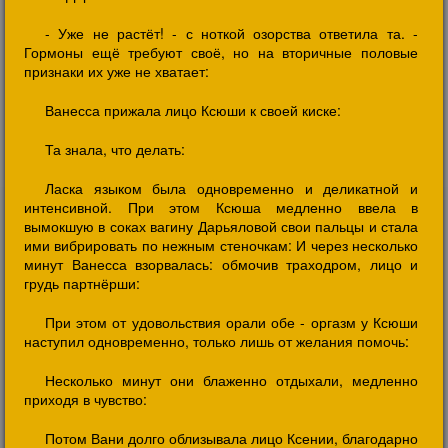
- Уже не растёт! - с ноткой озорства ответила та. -
Гормоны ещё требуют своё, но на вторичные половые
признаки их уже не хватает:
Ванесса прижала лицо Ксюши к своей киске:
Та знала, что делать:
Ласка языком была одновременно и деликатной и
интенсивной. При этом Ксюша медленно ввела в
вымокшую в соках вагину Дарьяловой свои пальцы и стала
ими вибрировать по нежным стеночкам: И через несколько
минут Ванесса взорвалась: обмочив траходром, лицо и
грудь партнёрши:
При этом от удовольствия орали обе - оргазм у Ксюши
наступил одновременно, только лишь от желания помочь:
Несколько минут они блаженно отдыхали, медленно
приходя в чувство:
Потом Вани долго облизывала лицо Ксении, благодарно