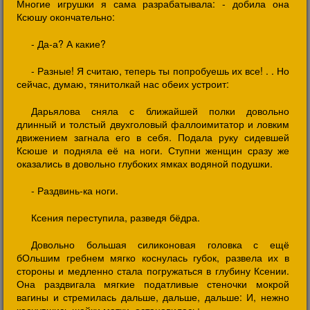
Многие игрушки я сама разрабатывала: - добила она
Ксюшу окончательно:
- Да-а? А какие?
- Разные! Я считаю, теперь ты попробуешь их все! . . Но
сейчас, думаю, тянитолкай нас обеих устроит:
Дарьялова сняла с ближайшей полки довольно
длинный и толстый двухголовый фаллоимитатор и ловким
движением загнала его в себя. Подала руку сидевшей
Ксюше и подняла её на ноги. Ступни женщин сразу же
оказались в довольно глубоких ямках водяной подушки.
- Раздвинь-ка ноги.
Ксения переступила, разведя бёдра.
Довольно большая силиконовая головка с ещё
бОльшим гребнем мягко коснулась губок, развела их в
стороны и медленно стала погружаться в глубину Ксении.
Она раздвигала мягкие податливые стеночки мокрой
вагины и стремилась дальше, дальше, дальше: И, нежно