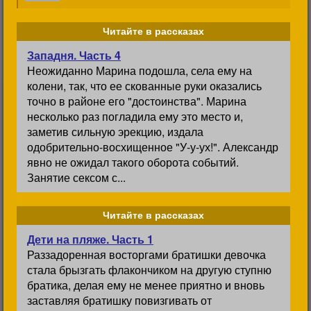
Читайте в рассказах
Западня. Часть 4
Неожиданно Марина подошла, села ему на
колени, так, что ее скованные руки оказались
точно в районе его "достоинства". Марина
несколько раз погладила ему это место и,
заметив сильную эрекцию, издала
одобрительно-восхищенное "У-у-ух!". Александр
явно не ожидал такого оборота событий.
Занятие сексом с...
Читайте в рассказах
Дети на пляже. Часть 1
Раззадоренная восторгами братишки девочка
стала брызгать флакончиком на другую ступню
братика, делая ему не менее приятно и вновь
заставляя братишку повизгивать от