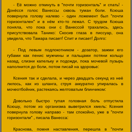
- Её можно откинуть в "почти горизонталь" и спать! -
Донёсся голос Ванессы сквозь туман боли. Ксюша
повернула голову налево - один ложемент был "почти
горизонтален" и в нём кто-то лежал. С трудом Ксюша
поняла, что пока они с Ванессой трахались, здесь
присутствовала Танико: Скосив глаза в писсуар, она
увидела, что Тамара писает! Спит и писает! Долго:
- Под левым подлокотником - дозатор, зажми его
губами как пенис мужчины и пальцами потяни кольцо
назад, слизни капельку и подожди, пока мочевой пузырь
наполнится до боли, потом писай на здоровье:
Ксения так и сделала, и через двадцать секунд из неё
лилось, как из шланга, струя аккуратно упиралась в
мочеотбойник, растекаясь желтоватым блинчиком:
Довольно быстро тупая головная боль отпустила
Ксюшу, потом из организма выветрился хмель: Ксения
повернула голову направо - там спокойно, уже в "почти
горизонтали" , писала Ванесса:
Краснова, помня наставления, перешла в "почти