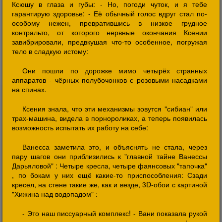
Ксюшу в глаза и губы: - Но, погоди чуток, и я тебе
гарантирую здоровье: - Её обычный голос вдруг стал по-
особому нежен, превратившись в низкое грудное
контральто, от которого нервные окончания Ксении
завибрировали, предвкушая что-то особенное, погружая
тело в сладкую истому:
Они пошли по дорожке мимо четырёх странных
аппаратов - чёрных полубочонков с розовыми насадками
на спинах.
Ксения знала, что эти механизмы зовутся "сибиан" или
трах-машина, видела в порнороликах, а теперь появилась
возможность испытать их работу на себе:
Ванесса заметила это, и объяснять не стала, через
пару шагов они приблизились к "главной тайне Ванессы
Дарьяловой" : Четыре кресла, четыре фаянсовых "тапочка"
, по бокам у них ещё какие-то приспособления: Сзади
кресел, на стене такие же, как и везде, 3D-обои с картиной
"Хижина над водопадом" :
- Это наш писсуарный комплекс! - Вани показала рукой