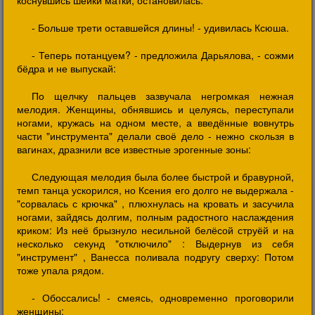
коснувшись шейки матки, остановилась:
- Больше трети оставшейся длины! - удивилась Ксюша.
- Теперь потанцуем? - предложила Дарьялова, - сожми
бёдра и не выпускай:
По щелчку пальцев зазвучала негромкая нежная
мелодия. Женщины, обнявшись и целуясь, переступали
ногами, кружась на одном месте, а введённые вовнутрь
части "инструмента" делали своё дело - нежно скользя в
вагинах, дразнили все известные эрогенные зоны:
Следующая мелодия была более быстрой и бравурной,
темп танца ускорился, но Ксения его долго не выдержала -
"сорвалась с крючка" , плюхнулась на кровать и засучила
ногами, зайдясь долгим, полным радостного наслаждения
криком: Из неё брызнуло несильной белёсой струёй и на
несколько секунд "отключило" : Выдернув из себя
"инструмент" , Ванесса поливала подругу сверху: Потом
тоже упала рядом.
- Обоссались! - смеясь, одновременно проговорили
женщины: