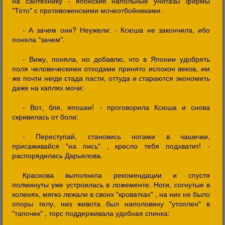
на сантехнику - японские напольные унитазы фирмы
"Тото" с противоженскими мочеотбойниками.
- А зачем они? Неужели: - Ксюша не закончила, ибо
поняла "зачем".
- Вижу, поняла, но добавлю, что в Японии удобрять
поля человеческими отходами принято испокон веков, им
же почти негде стада пасти, оттуда и стараются экономить
даже на каплях мочи:
- Вот, бля, япошки! - проговорила Ксюша и снова
скривилась от боли:
- Переступай, становись ногами в чашечки,
присаживайся "на пись" , кресло тебя подхватит! -
распорядилась Дарьялова.
Краснова выполнила рекомендации и спустя
полминуты уже устроилась в ложементе. Ноги, согнутые в
коленях, мягко лежали в своих "кроватках" , на них не было
опоры телу, низ живота был наполовину "утоплен" в
"тапочек" , торс поддерживала удобная спинка: