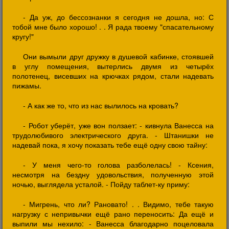
- Да уж, до бессознанки я сегодня не дошла, но: С
тобой мне было хорошо! . . Я рада твоему "спасательному
кругу!"
Они вымыли друг дружку в душевой кабинке, стоявшей
в углу помещения, вытерлись двумя из четырёх
полотенец, висевших на крючках рядом, стали надевать
пижамы.
- А как же то, что из нас вылилось на кровать?
- Робот уберёт, уже вон ползает: - кивнула Ванесса на
трудолюбивого электрического друга. - Штанишки не
надевай пока, я хочу показать тебе ещё одну свою тайну:
- У меня чего-то голова разболелась! - Ксения,
несмотря на бездну удовольствия, полученную этой
ночью, выглядела усталой. - Пойду таблет-ку приму:
- Мигрень, что ли? Рановато! . . Видимо, тебе такую
нагрузку с непривычки ещё рано переносить: Да ещё и
выпили мы нехило: - Ванесса благодарно поцеловала