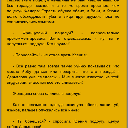
был гораздо нежнее и в то же время яростнее, чем
поцелуи Фёдора: Страсть обуяла обеих, и Вани, и Ксюша
долго обследовали губы и лица друг дружки, пока не
соприкоснулись языками:
- Французский поцелуй? - вопросительно
прокомментировала Вани, отдышавшись, - ну ты и
целуешься, подруга: Кто научил?
- Порносайты! - не стала врать Ксения:
- Всё равно там всегда такую хуйню показывают, что
можно йобу даться или поверить, что это правда: -
Дарьялова уже смеялась: - Мне многое известно из этой
индустрии, знаю, как всё это снимается:
Женщины снова слились в поцелуе:
Как то незаметно одежда покинула обеих, ласки губ,
языков, пальцев опускались всё ниже:
- Ты бреешься? - спросила Ксения подругу, целуя
лобок Дарьяловой.