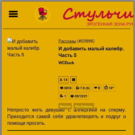
Стульчи
ЭРОГЕННАЯ ЗОНА РУН
(#23996)
Рассказы
И добавить малый калибр.
Часть 5
WCDuck
A
14
💾
👁
👍
❤
0
⏱
5918
7.9 (6)
10"
📝
📅
1
03/12/21
Фетиш
Лесбиянки
Непросто жить девушке с аллергией на сперму.
Приходится самой себя удовлетворять и подруг о
помощи просить.