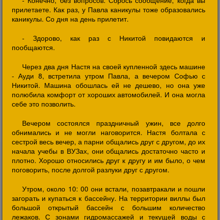
- Конечно, без вопросов. Сбрось сообщение, когда вы
прилетаете. Как раз, у Павла каникулы тоже образовались
каникулы. Со дня на день прилетит.
- Здорово, как раз с Никитой повидаются и
пообщаются.
Через два дня Настя на своей купленной здесь машине
- Ауди 8, встретила утром Павла, а вечером Софью с
Никитой. Машина обошлась ей не дешево, но она уже
полюбила комфорт от хороших автомобилей. И она могла
себе это позволить.
Вечером состоялся праздничный ужин, все долго
обнимались и не могли наговорится. Настя болтала с
сестрой весь вечер, а парни общались друг с другом, до их
начала учебы в ВУЗах, они общались достаточно часто и
плотно. Хорошо относились друг к другу и им было, о чем
поговорить, после долгой разлуки друг с другом.
Утром, около 10: 00 они встали, позавтракали и пошли
загорать и купаться к бассейну. На территории виллы был
большой открытый бассейн с большим количество
лежаков. С зонами гидромассажей и текущей воды с