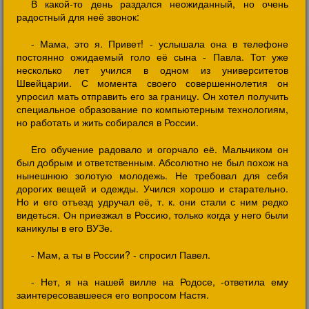
В какой-то день раздался неожиданный, но очень
радостный для неё звонок:
- Мама, это я. Привет! - услышала она в телефоне
постоянно ожидаемый голо её сына - Павла. Тот уже
несколько лет учился в одном из университетов
Швейцарии. С момента своего совершеннолетия он
упросил мать отправить его за границу. Он хотел получить
специальное образование по компьютерным технологиям,
но работать и жить собирался в России.
Его обучение радовало и огорчало её. Мальчиком он
был добрым и ответственным. Абсолютно не был похож на
нынешнюю золотую молодежь. Не требовал для себя
дорогих вещей и одежды. Учился хорошо и старательно.
Но и его отъезд удручал её, т. к. они стали с ним редко
видеться. Он приезжал в Россию, только когда у него были
каникулы в его ВУЗе.
- Мам, а ты в России? - спросил Павел.
- Нет, я на нашей вилле на Родосе, -ответила ему
заинтересовавшееся его вопросом Настя.