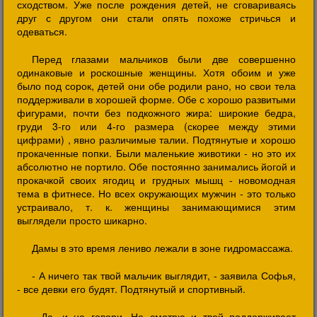
сходством. Уже после рождения детей, не сговариваясь
друг с другом они стали опять похоже стричься и
одеваться.
Перед глазами мальчиков были две совершенно
одинаковые и роскошные женщины. Хотя обоим и уже
было под сорок, детей они обе родили рано, но свои тела
поддерживали в хорошей форме. Обе с хорошо развитыми
фигурами, почти без подкожного жира: широкие бедра,
груди 3-го или 4-го размера (скорее между этими
цифрами) , явно различимые талии. Подтянутые и хорошо
прокаченные попки. Были маленькие животики - но это их
абсолютно не портило. Обе постоянно занимались йогой и
прокачкой своих ягодиц и грудных мышц - новомодная
тема в фитнесе. Но всех окружающих мужчин - это только
устраивало, т. к. женщины занимающимися этим
выглядели просто шикарно.
Дамы в это время лениво лежали в зоне гидромассажа.
- А ничего так твой мальчик выглядит, - заявила Софья,
- все девки его будят. Подтянутый и спортивный.
- Да, и не говори. Но смотрю и твой поддерживает