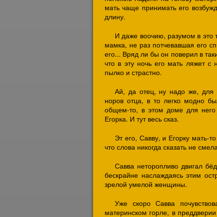
мать чаще принимать его возбужд
длину.
И даже воочию, разумом в это т
мамка, не раз потчевавшая его сп
его... Вряд ли бы он поверил в та
что в эту ночь его мать ляжет с
пылко и страстно.
Ай, да отец, ну надо же, для
норов отца, в то легко модно бы
общем-то, в этом доме для него 
Егорка. И тут весь сказ.
Эт его, Савву, и Егорку мать-то
что слова никогда сказать не смела
Савва неторопливо двигал бёд
бескрайне наслаждаясь этим ос
зрелой умелой женщины.
Уже скоро Савва почувствов
материнском горле, в преддверии