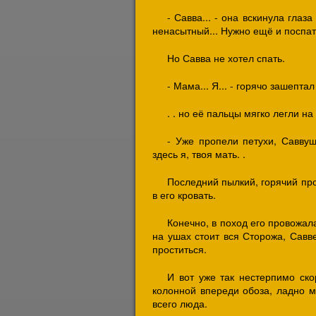
- Савва... - она вскинула глаз
ненасытный... Нужно ещё и поспать
Но Савва не хотел спать.
- Мама... Я... - горячо зашептал 
. . но её пальцы мягко легли на 
- Уже пропели петухи, Савву
здесь я, твоя мать. .
Последний пылкий, горячий пр
в его кровать.
Конечно, в поход его провожала
на ушах стоит вся Сторожа, Савве
проститься.
И вот уже так нестерпимо ско
колонной впереди обоза, ладно м
всего люда.