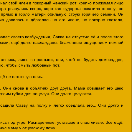
нал свой член в покорный женский рот, крепко прижимая лицо
дра рванулись вверх, короткая судорога охватила юношу, он
 прямо в горло матери обильную струю горячего семени. Он
а давилась и дёргалась на его члене, но покорно глотала,
запас своего возбуждения, Савва не отпустил её и после этого
драми, ещё долго наслаждаясь блаженным ощущением нежной
утавшись, лишь в простыни, они, чтоб не будить домочадцев,
ню, чтобы смыть любовный пот.
ещё не остывшую печь.
. Они снова в объятиях друг друга. Мама обвивает его шею
 своим губам для поцелуя. Они долго целуются.
адила Савву на полку и легко оседлала его... Они долго и
ись под утро. Распаренные, уставшие и счастливые. Все ещё,
янул маму у отцовскому ложу.