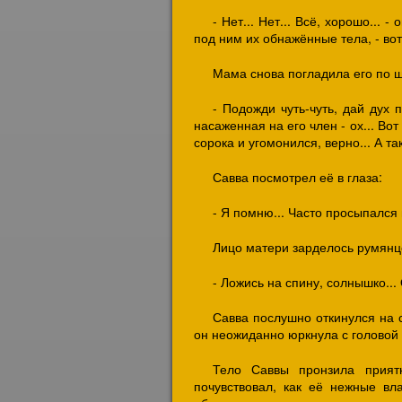
- Нет... Нет... Всё, хорошо...
под ним их обнажённые тела, - вот 
Мама снова погладила его по щ
- Подожди чуть-чуть, дай дух 
насаженная на его член - ох... Вот 
сорока и угомонился, верно... А та
Савва посмотрел её в глаза:
- Я помню... Часто просыпался 
Лицо матери зарделось румянц
- Ложись на спину, солнышко...
Савва послушно откинулся на с
он неожиданно юркнула с головой 
Тело Саввы пронзила прият
почувствовал, как её нежные вл