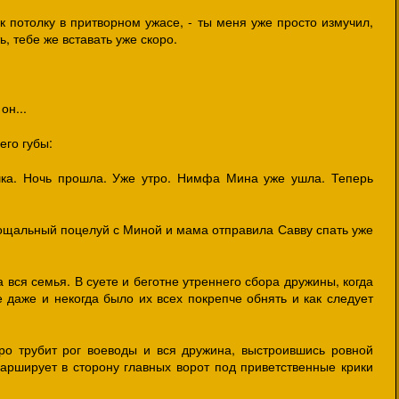
а к потолку в притворном ужасе, - ты меня уже просто измучил,
, тебе же вставать уже скоро.
он...
его губы:
шка. Ночь прошла. Уже утро. Нимфа Мина уже ушла. Теперь
ощальный поцелуй с Миной и мама отправила Савву спать уже
 вся семья. В суете и беготне утреннего сбора дружины, когда
 даже и некогда было их всех покрепче обнять и как следует
ро трубит рог воеводы и вся дружина, выстроившись ровной
арширует в сторону главных ворот под приветственные крики