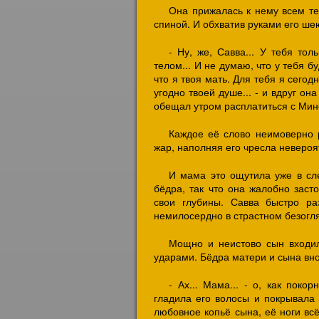
Она прижалась к нему всем тел
спиной. И обхватив руками его ше
- Ну, же, Савва... У тебя тол
телом... И не думаю, что у тебя б
что я твоя мать. Для тебя я сего
угодно твоей душе... - и вдруг он
обещал утром расплатиться с Мино
Каждое её слово неимоверно 
жар, наполняя его чресла неверо
И мама это ощутила уже в сл
бёдра, так что она жалобно заст
свои глубины. Савва быстро ра
немилосердно в страстном безогля
Мощно и неистово сын входил
ударами. Бёдра матери и сына вно
- Ах... Мама... - о, как поко
гладила его волосы и покрывала 
любовное копьё сына, её ноги всё