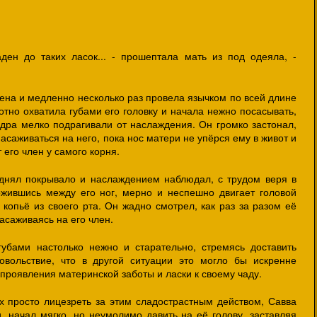
ден до таких ласок... - прошептала мать из под одеяла, -
ена и медленно несколько раз провела язычком по всей длине
тно охватила губами его головку и начала нежно посасывать,
ёдра мелко подрагивали от наслаждения. Он громко застонал,
асаживаться на него, пока нос матери не упёрся ему в живот и
 его член у самого корня.
днял покрывало и наслаждением наблюдал, с трудом веря в
ожившись между его ног, мерно и неспешно двигает головой
о копьё из своего рта. Он жадно смотрел, как раз за разом её
асаживаясь на его член.
убами настолько нежно и старательно, стремясь доставить
овольствие, что в другой ситуации это могло бы искренне
 проявления материнской заботы и ласки к своему чаду.
ах просто лицезреть за этим сладострастным действом, Савва
, начал мягко, но неумолимо давить на её голову, заставляя