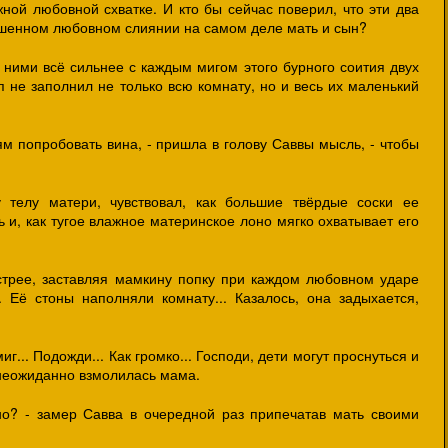
ной любовной схватке. И кто бы сейчас поверил, что эти два
ешенном любовном слиянии на самом деле мать и сын?
 ними всё сильнее с каждым мигом этого бурного соития двух
ип не заполнил не только всю комнату, но и весь их маленький
м попробовать вина, - пришла в голову Саввы мысль, - чтобы
 телу матери, чувствовал, как большие твёрдые соски ее
ь и, как тугое влажное материнское лоно мягко охватывает его
стрее, заставляя мамкину попку при каждом любовном ударе
. Её стоны наполняли комнату... Казалось, она задыхается,
миг... Подожди... Как громко... Господи, дети могут проснуться и
о неожиданно взмолилась мама.
но? - замер Савва в очередной раз припечатав мать своими