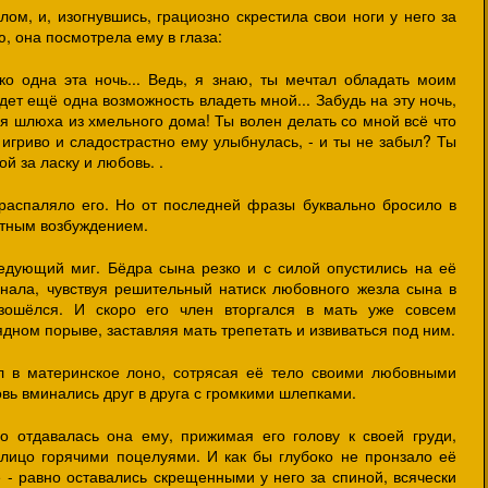
ом, и, изогнувшись, грациозно скрестила свои ноги у него за
ю, она посмотрела ему в глаза:
ько одна эта ночь... Ведь, я знаю, ты мечтал обладать моим
удет ещё одна возможность владеть мной... Забудь на эту ночь,
дня шлюха из хмельного дома! Ты волен делать со мной всё что
а игриво и сладострастно ему улыбнулась, - и ты не забыл? Ты
й за ласку и любовь. .
распаляло его. Но от последней фразы буквально бросило в
ятным возбуждением.
едующий миг. Бёдра сына резко и с силой опустились на её
онала, чувствуя решительный натиск любовного жезла сына в
зошёлся. И скоро его член вторгался в мать уже совсем
дном порыве, заставляя мать трепетать и извиваться под ним.
 в материнское лоно, сотрясая её тело своими любовными
вь вминались друг в друга с громкими шлепками.
рно отдавалась она ему, прижимая его голову к своей груди,
лицо горячими поцелуями. И как бы глубоко не пронзало её
 - равно оставались скрещенными у него за спиной, всячески