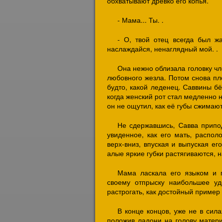
обхватывают древко его копья.
- Мама... Ты. .
- О, твой отец всегда был жа
наслаждайся, ненаглядный мой. .
Она нежно облизала головку чл
любовного жезла. Потом снова пло
будто, какой леденец. Саввины б
когда женский рот стал медленно н
он не ощутил, как её губы сжимают
Не сдержавшись, Савва припо
увиденное, как его мать, распол
верх-вниз, впуская и выпуская ег
алые яркие губки растягиваются, н
Мама ласкала его языком и г
своему отпрыску наибольшее уд
растрогать, как достойный пример
В конце концов, уже не в сил
положив ладони на голову матери