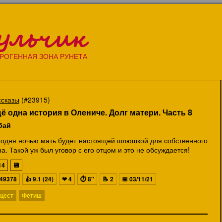
ульчик
РОГЕННАЯ ЗОНА РУНЕТА
ссказы
(#23915)
ё одна история в Олениче. Долг матери. Часть 8
бай
годня ночью мать будет настоящей шлюшкой для собственного
а. Такой уж был уговор с его отцом и это не обсуждается!
14
💾
49378
👍
9.1 (24)
❤
4
⏱
8"
📝
2
📅
03/11/21
цест
Фетиш