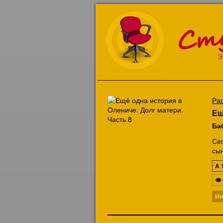
Ст
Э
Ра
Ещ
Ба
Се
сын
A
👁
Ин