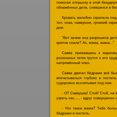
помогая отпрыску в этой безудерж
обнажённых дела, слившихся в б
Кровать жалобно скрипела под
тел, пока, наверное, громкий скр
дом.
"Вот зачем она разрешила детя
крепче спали? Ах, мама, мама..."
Савва прижавшись к жаркому
роскошных титек трутся о его груд
напряжённый член.
Савва двигал бёдрами всё бы
впечатываться глубоко в постель
судорожно всхлипывая под ним.
- О!! Саввушка! Стой! Стой, на 
узреть нас... , - вдруг совершенн
- Что такое мама? Тебе боль
бёдрами в постель.