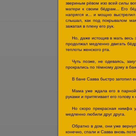
звериным рёвом изо всей силы вог
матери к своим бёдрам... Его бё
напрягся и... и мощно выстрелил
слышал, как под покрывалом мам
зажатая в плену его рук.
Но, даже истощив в мать весь 
продолжал медленно двигать бё
теплоты женского рта.
Чуть позже, не одеваясь, зак
прокрались по тёмному дому в ба
В бане Савва быстро затопил 
Мама уже ждала его в парной
руками и притягивает его голову к
Но скоро прекрасная нимфа ус
медленно любили друг друга.
Обратно в дом, они уже вернул
конечно, спали и Савва вновь пот