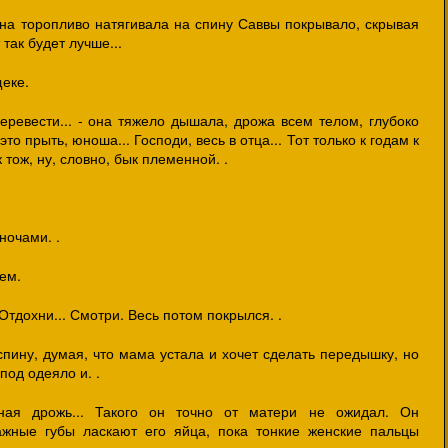
 - она торопливо натягивала на спину Саввы покрывало, скрывая
так будет лучше...
еке.
перевести... - она тяжело дышала, дрожа всем телом, глубоко
это прыть, юноша... Господи, весь в отца... Тот только к годам к
к тож, ну, словно, бык племенной. .
ночами. .
ем.
 Отдохни... Смотри. Весь потом покрылся. .
пину, думая, что мама устала и хочет сделать передышку, но
под одеяло и. .
ная дрожь... Такого он точно от матери не ожидал. Он
ажные губы ласкают его яйца, пока тонкие женские пальцы