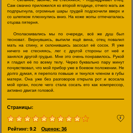
Сам смачно приложился ко второй ягодице, отчего мать аж
подпрыгнула, огромные шары грудей подскочили вверх и
со шлепком плюхнулись вниз. На коже жопы отпечаталась
отцова пятерня.
Ополаскивались мы по очереди, всё же душ был
тесноват. Вернувшись, выпили ещё вина, отец повалил
мать на спину, и склонившись засосал её сосок. Я уже
ничего не стесняясь, лег с другой стороны от неё и
занялся другой грудью. Мне это очень понравилось. Рукой
я гладил её по всему телу. Через буквально пару минут
почувствовал, что мой прибор уже в боевом положении. Не
долго думая, я переполз повыше и ткнулся членом в губы
матери. Она уже без разговоров открыла рот и всосала
мой орган, после чего стала сосать его как компрессор,
активно двигая головой.
Страницы:
5
Рейтинг: 9.2
Оценок: 36