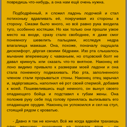
повредишь что-нибудь, а она нам ещё очень нужна.
Подбодрённый, я сложил ладонь лодочкой и стал
потихоньку вдавливать её, покручивая из стороны в
сторону. Смазки было много, но всё равно рука входила
туго, особенно костяшки. Но как только они прошли узкое
место на входе, сразу стало свободнее, я даже смог
понемногу шевелить пальцами, исследуя недра
влагалища мамаши. Она, похоже, поначалу ощущала
дискомфорт, дёргая своими бёдрами. Изо рта слышалось
мычание вперемешку с чавканьем, но отцовский болт не
давал крикнуть или сказать что-то внятное. Наконец её
лоно видимо привыкло к размерам моей ладони и она
стала понемногу подмахивать. Изо рта, заполненного
членом стали прорываться стоны. Наконец отец зарычал
и, задёргавшись, наполнил её рот своей спермой, добавив
к моей. Пошевелившись ещё немного, он вынул своего
опадающего бойца и подставил к губам жены. Она
положив руку себе под голову принялась вылизывать его
опадающее орудие. Наконец он успокоился и сел на стул,
стоящий рядом с кроватью.
- Давно я так не кончал. Всё же когда вдвоём трахаешь
одну женщину, ощущения на порядок ярче, - он