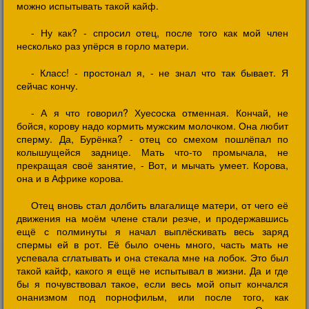
можно испытывать такой кайф.
- Ну как? - спросил отец, после того как мой член
несколько раз упёрся в горло матери.
- Класс! - простонал я, - не знал что так бывает. Я
сейчас кончу.
- А я что говорил? Хуесоска отменная. Кончай, не
бойся, корову надо кормить мужским молочком. Она любит
сперму. Да, Бурёнка? - отец со смехом пошлёпал по
колышущейся заднице. Мать что-то промычала, не
прекращая своё занятие, - Вот, и мычать умеет. Корова,
она и в Африке корова.
Отец вновь стал долбить влагалище матери, от чего её
движения на моём члене стали резче, и продержавшись
ещё с полминуты я начал выплёскивать весь заряд
спермы ей в рот. Её было очень много, часть мать не
успевала сглатывать и она стекала мне на лобок. Это был
такой кайф, какого я ещё не испытывал в жизни. Да и где
бы я почувствовал такое, если весь мой опыт кончался
онанизмом под порнофильм, или после того, как