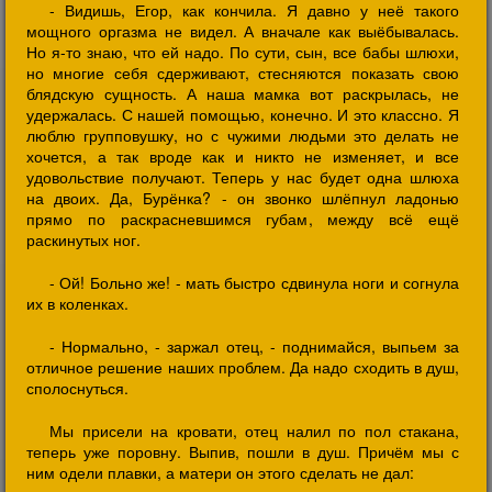
- Видишь, Егор, как кончила. Я давно у неё такого
мощного оргазма не видел. А вначале как выёбывалась.
Но я-то знаю, что ей надо. По сути, сын, все бабы шлюхи,
но многие себя сдерживают, стесняются показать свою
блядскую сущность. А наша мамка вот раскрылась, не
удержалась. С нашей помощью, конечно. И это классно. Я
люблю групповушку, но с чужими людьми это делать не
хочется, а так вроде как и никто не изменяет, и все
удовольствие получают. Теперь у нас будет одна шлюха
на двоих. Да, Бурёнка? - он звонко шлёпнул ладонью
прямо по раскрасневшимся губам, между всё ещё
раскинутых ног.
- Ой! Больно же! - мать быстро сдвинула ноги и согнула
их в коленках.
- Нормально, - заржал отец, - поднимайся, выпьем за
отличное решение наших проблем. Да надо сходить в душ,
сполоснуться.
Мы присели на кровати, отец налил по пол стакана,
теперь уже поровну. Выпив, пошли в душ. Причём мы с
ним одели плавки, а матери он этого сделать не дал: