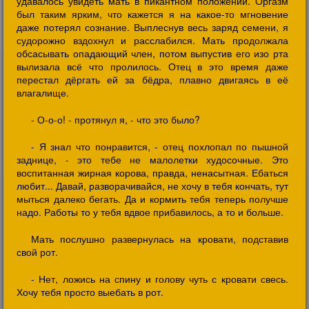
удавалось увидеть мать в пикантном положении. Оргазм
был таким ярким, что кажется я на какое-то мгновение
даже потерял сознание. Выплеснув весь заряд семени, я
судорожно вздохнул и расслабился. Мать продолжала
обсасывать опадающий член, потом выпустив его изо рта
вылизала всё что пролилось. Отец в это время даже
перестал дёргать ей за бёдра, плавно двигаясь в её
влагалище.
- О-о-о! - протянул я, - что это было?
- Я знал что понравится, - отец похлопал по пышной
заднице, - это тебе не малолетки худосочные. Это
воспитанная жирная корова, правда, ненасытная. Ебаться
любит... Давай, разворачивайся, не хочу в тебя кончать, тут
мыться далеко бегать. Да и кормить тебя теперь получше
надо. Работы то у тебя вдвое прибавилось, а то и больше.
Мать послушно развернулась на кровати, подставив
свой рот.
- Нет, ложись на спину и голову чуть с кровати свесь.
Хочу тебя просто выебать в рот.