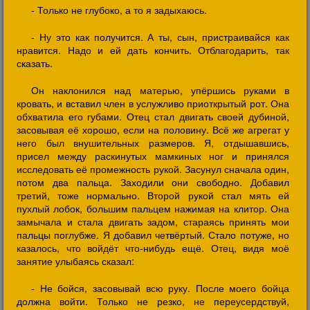
- Только не глубоко, а то я задыхаюсь.
- Ну это как получится. А ты, сын, пристраивайся как
нравится. Надо и ей дать кончить. Отблагодарить, так
сказать.
Он наклонился над матерью, упёршись руками в
кровать, и вставил член в услужливо приоткрытый рот. Она
обхватила его губами. Отец стал двигать своей дубиной,
засовывая её хорошо, если на половину. Всё же агрегат у
него был внушительных размеров. Я, отдышавшись,
присел между раскинутых мамкиных ног и принялся
исследовать её промежность рукой. Засунул сначала один,
потом два пальца. Заходили они свободно. Добавил
третий, тоже нормально. Второй рукой стал мять ей
пухлый лобок, большим пальцем нажимая на клитор. Она
замычала и стала двигать задом, стараясь принять мои
пальцы поглубже. Я добавил четвёртый. Стало потуже, но
казалось, что войдёт что-нибудь ещё. Отец, видя моё
занятие улыбаясь сказал:
- Не бойся, засовывай всю руку. После моего бойца
должна войти. Только не резко, не переусердствуй,