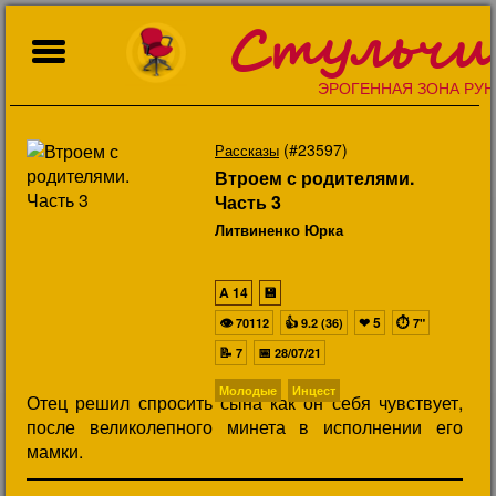
Стульчи
ЭРОГЕННАЯ ЗОНА РУН
(#23597)
Рассказы
Втроем с родителями.
Часть 3
Литвиненко Юрка
A
14
💾
👁
👍
❤
5
⏱
70112
9.2 (36)
7"
📝
📅
7
28/07/21
Молодые
Инцест
Отец решил спросить сына как он себя чувствует,
после великолепного минета в исполнении его
мамки.