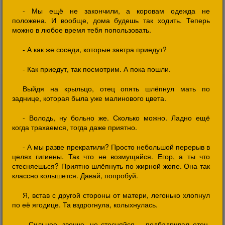
- Мы ещё не закончили, а коровам одежда не
положена. И вообще, дома будешь так ходить. Теперь
можно в любое время тебя попользовать.
- А как же соседи, которые завтра приедут?
- Как приедут, так посмотрим. А пока пошли.
Выйдя на крыльцо, отец опять шлёпнул мать по
заднице, которая была уже малинового цвета.
- Володь, ну больно же. Сколько можно. Ладно ещё
когда трахаемся, тогда даже приятно.
- А мы разве прекратили? Просто небольшой перерыв в
целях гигиены. Так что не возмущайся. Егор, а ты что
стесняешься? Приятно шлёпнуть по жирной жопе. Она так
классно колышется. Давай, попробуй.
Я, встав с другой стороны от матери, легонько хлопнул
по её ягодице. Та вздрогнула, колыхнулась.
- Сильнее, звонче, не стесняйся, - подбадривал отец.