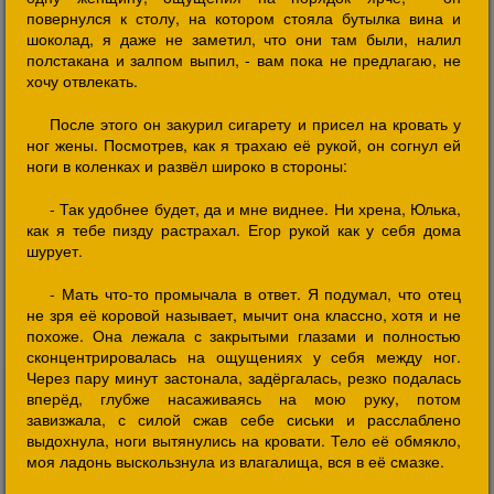
повернулся к столу, на котором стояла бутылка вина и
шоколад, я даже не заметил, что они там были, налил
полстакана и залпом выпил, - вам пока не предлагаю, не
хочу отвлекать.
После этого он закурил сигарету и присел на кровать у
ног жены. Посмотрев, как я трахаю её рукой, он согнул ей
ноги в коленках и развёл широко в стороны:
- Так удобнее будет, да и мне виднее. Ни хрена, Юлька,
как я тебе пизду растрахал. Егор рукой как у себя дома
шурует.
- Мать что-то промычала в ответ. Я подумал, что отец
не зря её коровой называет, мычит она классно, хотя и не
похоже. Она лежала с закрытыми глазами и полностью
сконцентрировалась на ощущениях у себя между ног.
Через пару минут застонала, задёргалась, резко подалась
вперёд, глубже насаживаясь на мою руку, потом
завизжала, с силой сжав себе сиськи и расслаблено
выдохнула, ноги вытянулись на кровати. Тело её обмякло,
моя ладонь выскользнула из влагалища, вся в её смазке.