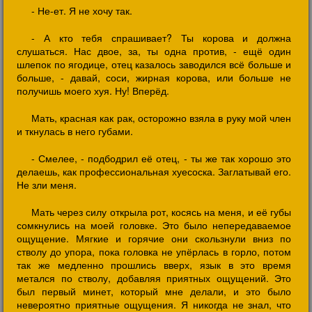
- Не-ет. Я не хочу так.
- А кто тебя спрашивает? Ты корова и должна
слушаться. Нас двое, за, ты одна против, - ещё один
шлепок по ягодице, отец казалось заводился всё больше и
больше, - давай, соси, жирная корова, или больше не
получишь моего хуя. Ну! Вперёд.
Мать, красная как рак, осторожно взяла в руку мой член
и ткнулась в него губами.
- Смелее, - подбодрил её отец, - ты же так хорошо это
делаешь, как профессиональная хуесоска. Заглатывай его.
Не зли меня.
Мать через силу открыла рот, косясь на меня, и её губы
сомкнулись на моей головке. Это было непередаваемое
ощущение. Мягкие и горячие они скользнули вниз по
стволу до упора, пока головка не упёрлась в горло, потом
так же медленно прошлись вверх, язык в это время
метался по стволу, добавляя приятных ощущений. Это
был первый минет, который мне делали, и это было
невероятно приятные ощущения. Я никогда не знал, что