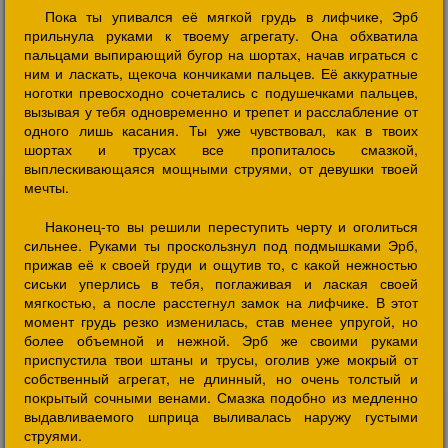
Пока ты упивался её мягкой грудь в лифчике, Эрб
прильнула руками к твоему агрегату. Она обхватила
пальцами выпирающий бугор на шортах, начав играться с
ним и ласкать, щекоча кончиками пальцев. Её аккуратные
ноготки превосходно сочетались с подушечками пальцев,
вызывая у тебя одновременно и трепет и расслабление от
одного лишь касания. Ты уже чувствовал, как в твоих
шортах и трусах все пропиталось смазкой,
выплескивающаяся мощными струями, от девушки твоей
мечты.
Наконец-то вы решили переступить черту и оголиться
сильнее. Руками ты проскользнул под подмышками Эрб,
прижав её к своей груди и ощутив то, с какой нежностью
сиськи уперлись в тебя, поглаживая и лаская своей
мягкостью, а после расстегнул замок на лифчике. В этот
момент грудь резко изменилась, став менее упругой, но
более объемной и нежной. Эрб же своими руками
приспустила твои штаны и трусы, оголив уже мокрый от
собственный агрегат, не длинный, но очень толстый и
покрытый сочными венами. Смазка подобно из медленно
выдавливаемого шприца выливалась наружу густыми
струями.