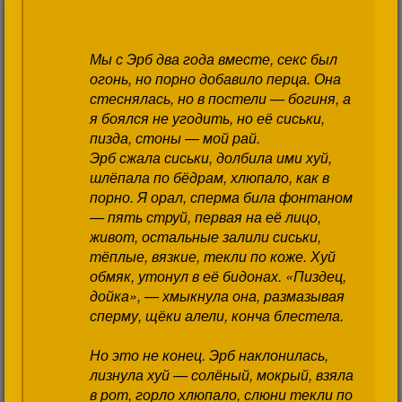
Мы с Эрб два года вместе, секс был
огонь, но порно добавило перца. Она
стеснялась, но в постели — богиня, а
я боялся не угодить, но её сиськи,
пизда, стоны — мой рай.
Эрб сжала сиськи, долбила ими хуй,
шлёпала по бёдрам, хлюпало, как в
порно. Я орал, сперма била фонтаном
— пять струй, первая на её лицо,
живот, остальные залили сиськи,
тёплые, вязкие, текли по коже. Хуй
обмяк, утонул в её бидонах. «Пиздец,
дойка», — хмыкнула она, размазывая
сперму, щёки алели, конча блестела.
Но это не конец. Эрб наклонилась,
лизнула хуй — солёный, мокрый, взяла
в рот, горло хлюпало, слюни текли по