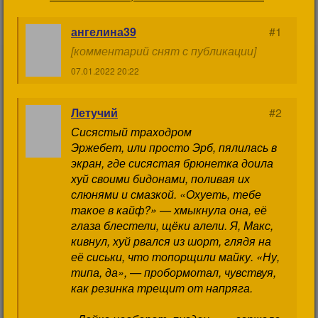
ангелина39
#1
[комментарий снят с публикации]
07.01.2022 20:22
Летучий
#2
Сисястый траходром
Эржебет, или просто Эрб, пялилась в
экран, где сисястая брюнетка доила
хуй своими бидонами, поливая их
слюнями и смазкой. «Охуеть, тебе
такое в кайф?» — хмыкнула она, её
глаза блестели, щёки алели. Я, Макс,
кивнул, хуй рвался из шорт, глядя на
её сиськи, что топорщили майку. «Ну,
типа, да», — пробормотал, чувствуя,
как резинка трещит от напряга.