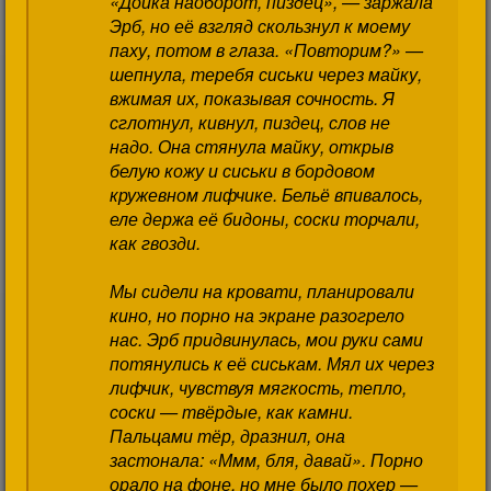
«Дойка наоборот, пиздец», — заржала
Эрб, но её взгляд скользнул к моему
паху, потом в глаза. «Повторим?» —
шепнула, теребя сиськи через майку,
вжимая их, показывая сочность. Я
сглотнул, кивнул, пиздец, слов не
надо. Она стянула майку, открыв
белую кожу и сиськи в бордовом
кружевном лифчике. Бельё впивалось,
еле держа её бидоны, соски торчали,
как гвозди.
Мы сидели на кровати, планировали
кино, но порно на экране разогрело
нас. Эрб придвинулась, мои руки сами
потянулись к её сиськам. Мял их через
лифчик, чувствуя мягкость, тепло,
соски — твёрдые, как камни.
Пальцами тёр, дразнил, она
застонала: «Ммм, бля, давай». Порно
орало на фоне, но мне было похер —