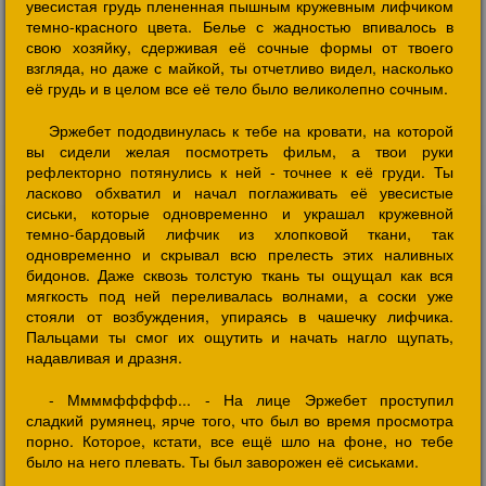
увесистая грудь плененная пышным кружевным лифчиком
темно-красного цвета. Белье с жадностью впивалось в
свою хозяйку, сдерживая её сочные формы от твоего
взгляда, но даже с майкой, ты отчетливо видел, насколько
её грудь и в целом все её тело было великолепно сочным.
Эржебет пододвинулась к тебе на кровати, на которой
вы сидели желая посмотреть фильм, а твои руки
рефлекторно потянулись к ней - точнее к её груди. Ты
ласково обхватил и начал поглаживать её увесистые
сиськи, которые одновременно и украшал кружевной
темно-бардовый лифчик из хлопковой ткани, так
одновременно и скрывал всю прелесть этих наливных
бидонов. Даже сквозь толстую ткань ты ощущал как вся
мягкость под ней переливалась волнами, а соски уже
стояли от возбуждения, упираясь в чашечку лифчика.
Пальцами ты смог их ощутить и начать нагло щупать,
надавливая и дразня.
- Ммммффффф... - На лице Эржебет проступил
сладкий румянец, ярче того, что был во время просмотра
порно. Которое, кстати, все ещё шло на фоне, но тебе
было на него плевать. Ты был заворожен её сиськами.