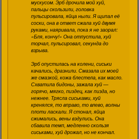
мускусом. Эрб дрочила мой хуй,
пальцы скользили, головка
пульсировала, яйца ныли. Я щипал её
соски, она в ответ сжала хуй двумя
руками, наяривала, пока я не заорал:
«Бля, кончу!» Она отпустила, хуй
торчал, пульсировал, секунда до
взрыва.
Эрб опустилась на колени, сиськи
качались, дразнили. Смазала их моей
же смазкой, кожа блестела, как масло.
Схватила бидоны, зажала хуй —
горячо, мягко, пиздец, как пизда, но
нежнее. Трясла сиськами, хуй
кренялся, то вправо, то влево, волны
плоти ласкали. Я стонал, яйца
сжимались, вены вздулись. Она
сбавила темп, медленно скользя
сиськами, хуй дрожал, но не кончал.