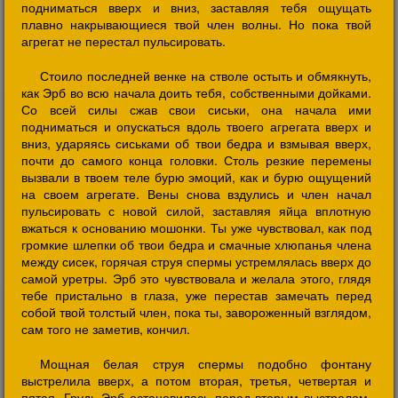
подниматься вверх и вниз, заставляя тебя ощущать
плавно накрывающиеся твой член волны. Но пока твой
агрегат не перестал пульсировать.
Стоило последней венке на стволе остыть и обмякнуть,
как Эрб во всю начала доить тебя, собственными дойками.
Со всей силы сжав свои сиськи, она начала ими
подниматься и опускаться вдоль твоего агрегата вверх и
вниз, ударяясь сиськами об твои бедра и взмывая вверх,
почти до самого конца головки. Столь резкие перемены
вызвали в твоем теле бурю эмоций, как и бурю ощущений
на своем агрегате. Вены снова вздулись и член начал
пульсировать с новой силой, заставляя яйца вплотную
вжаться к основанию мошонки. Ты уже чувствовал, как под
громкие шлепки об твои бедра и смачные хлюпанья члена
между сисек, горячая струя спермы устремлялась вверх до
самой уретры. Эрб это чувствовала и желала этого, глядя
тебе пристально в глаза, уже перестав замечать перед
собой твой толстый член, пока ты, завороженный взглядом,
сам того не заметив, кончил.
Мощная белая струя спермы подобно фонтану
выстрелила вверх, а потом вторая, третья, четвертая и
пятая. Грудь Эрб остановилась перед вторым выстрелом,