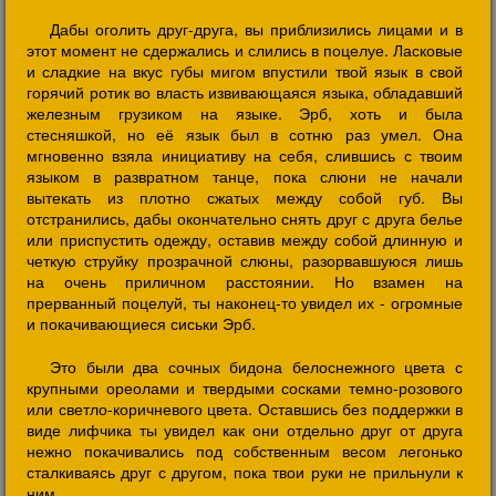
Дабы оголить друг-друга, вы приблизились лицами и в
этот момент не сдержались и слились в поцелуе. Ласковые
и сладкие на вкус губы мигом впустили твой язык в свой
горячий ротик во власть извивающаяся языка, обладавший
железным грузиком на языке. Эрб, хоть и была
стесняшкой, но её язык был в сотню раз умел. Она
мгновенно взяла инициативу на себя, слившись с твоим
языком в развратном танце, пока слюни не начали
вытекать из плотно сжатых между собой губ. Вы
отстранились, дабы окончательно снять друг с друга белье
или приспустить одежду, оставив между собой длинную и
четкую струйку прозрачной слюны, разорвавшуюся лишь
на очень приличном расстоянии. Но взамен на
прерванный поцелуй, ты наконец-то увидел их - огромные
и покачивающиеся сиськи Эрб.
Это были два сочных бидона белоснежного цвета с
крупными ореолами и твердыми сосками темно-розового
или светло-коричневого цвета. Оставшись без поддержки в
виде лифчика ты увидел как они отдельно друг от друга
нежно покачивались под собственным весом легонько
сталкиваясь друг с другом, пока твои руки не прильнули к
ним.