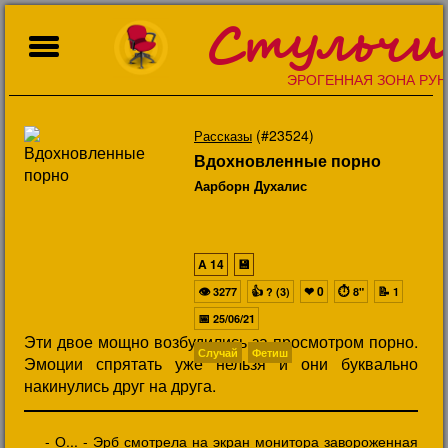
Стульчи
ЭРОГЕННАЯ ЗОНА РУН
(#23524)
Рассказы
Вдохновленные порно
Аарборн Духалис
A
14
💾
👁
👍
❤
0
⏱
📝
3277
? (3)
8"
1
📅
25/06/21
Эти двое мощно возбудились за просмотром порно.
Случай
Фетиш
Эмоции спрятать уже нельзя и они буквально
накинулись друг на друга.
- О... - Эрб смотрела на экран монитора завороженная