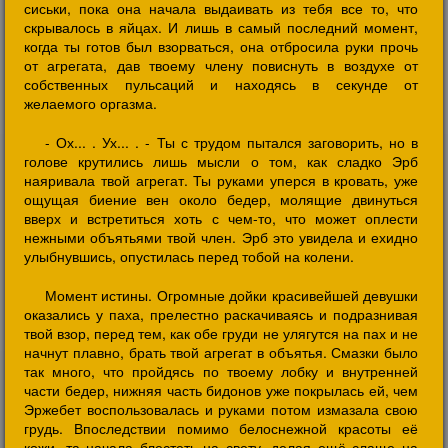
сиськи, пока она начала выдаивать из тебя все то, что
скрывалось в яйцах. И лишь в самый последний момент,
когда ты готов был взорваться, она отбросила руки прочь
от агрегата, дав твоему члену повиснуть в воздухе от
собственных пульсаций и находясь в секунде от
желаемого оргазма.
- Ох... . Ух... . - Ты с трудом пытался заговорить, но в
голове крутились лишь мысли о том, как сладко Эрб
наяривала твой агрегат. Ты руками уперся в кровать, уже
ощущая биение вен около бедер, молящие двинуться
вверх и встретиться хоть с чем-то, что может оплести
нежными объятьями твой член. Эрб это увидела и ехидно
улыбнувшись, опустилась перед тобой на колени.
Момент истины. Огромные дойки красивейшей девушки
оказались у паха, прелестно раскачиваясь и подразнивая
твой взор, перед тем, как обе груди не улягутся на пах и не
начнут плавно, брать твой агрегат в объятья. Смазки было
так много, что пройдясь по твоему лобку и внутренней
части бедер, нижняя часть бидонов уже покрылась ей, чем
Эржебет воспользовалась и руками потом измазала свою
грудь. Впоследствии помимо белоснежной красоты её
кожи, та начала блестеть на свету, делая ещё слаще на