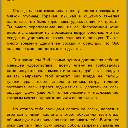
Пальцы словно оказались в плену нежного разврата и
мягкой глубины. Горячая, пышная и ощутимо тяжелая
настолько, что было одно лишь удовольствие их трогать.
Ты видел переплетение вен на её белоснежной коже,
вместе с сладкими пупырышками вокруг ореолов, что так
сладко ощущались на твоих ладонях и пальцах. Ты так
много времени уделял её соскам и ореолам, что Эрб
начала сладко постанывать и вздыхать.
Тем временем Эрб своими руками доставляла тебе не
меньшее удовольствие. Твоему члену не требовалась
даже искусственная смазка или мазь, дабы как следует
начать наяривать твой агрегат. Как всегда её пальцы
гуляли вдоль твоего ствола и вились вокруг головки,
заставляя весь агрегат вздыматься и дрожать от ласк,
ощущая даже уздечкой то напряжение и наслаждение,
которым могли наградить кончики её пальчиков.
Но стоило тебе пальцами лапать её соски, дергать и
играться с ними, как она в ответ обхватила твой ствол
обеими руками и начала во всю наяривать тебе. В итоге её
руки сцепили твои руки между собой, запретив лапать её