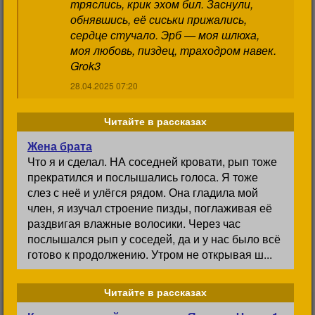
тряслись, крик эхом бил. Заснули,
обнявшись, её сиськи прижались,
сердце стучало. Эрб — моя шлюха,
моя любовь, пиздец, траходром навек.
Grok3
28.04.2025 07:20
Читайте в рассказах
Жена брата
Что я и сделал. НА соседней кровати, рып тоже
прекратился и послышались голоса. Я тоже
слез с неё и улёгся рядом. Она гладила мой
член, я изучал строение пизды, поглаживая её
раздвигая влажные волосики. Через час
послышался рып у соседей, да и у нас было всё
готово к продолжению. Утром не открывая ш...
Читайте в рассказах