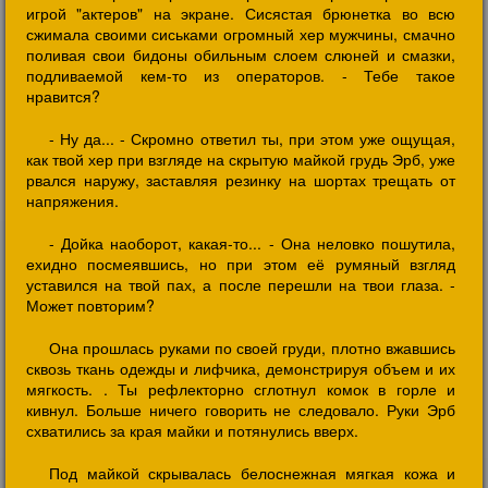
игрой "актеров" на экране. Сисястая брюнетка во всю
сжимала своими сиськами огромный хер мужчины, смачно
поливая свои бидоны обильным слоем слюней и смазки,
подливаемой кем-то из операторов. - Тебе такое
нравится?
- Ну да... - Скромно ответил ты, при этом уже ощущая,
как твой хер при взгляде на скрытую майкой грудь Эрб, уже
рвался наружу, заставляя резинку на шортах трещать от
напряжения.
- Дойка наоборот, какая-то... - Она неловко пошутила,
ехидно посмеявшись, но при этом её румяный взгляд
уставился на твой пах, а после перешли на твои глаза. -
Может повторим?
Она прошлась руками по своей груди, плотно вжавшись
сквозь ткань одежды и лифчика, демонстрируя объем и их
мягкость. . Ты рефлекторно сглотнул комок в горле и
кивнул. Больше ничего говорить не следовало. Руки Эрб
схватились за края майки и потянулись вверх.
Под майкой скрывалась белоснежная мягкая кожа и