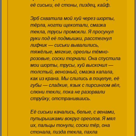
её сиськи, её стоны, пиздец, кайф.
Эрб схватила мой хуй через шорты,
тёрла, ногти щекотали, смазка
текла, трусы промокли. Я просунул
руки под её подмышки, расстегнул
лифчик — сиськи вывалились,
тяжёлые, мягкие, ореолы тёмно-
розовые, соски торчали. Она спустила
мои шорты, трусы, хуй выскочил —
толстый, венозный, смазка капала,
как из крана. Мы слились в поцелуе, её
губы — сладкие, язык с пирсингом вёл,
слюни текли, пока не разорвали
струйку, отстранившись.
Её сиськи качались, белые, с венами,
пупырышками вокруг ореолов. Я мял
их, пальцы тонули, соски тёр, она
стонала, пизда текла, пахла