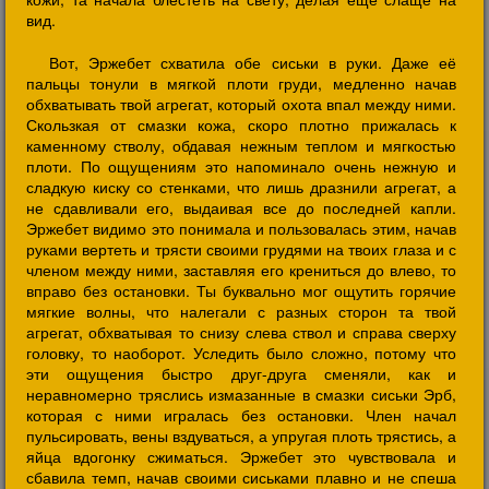
вид.
Вот, Эржебет схватила обе сиськи в руки. Даже её
пальцы тонули в мягкой плоти груди, медленно начав
обхватывать твой агрегат, который охота впал между ними.
Скользкая от смазки кожа, скоро плотно прижалась к
каменному стволу, обдавая нежным теплом и мягкостью
плоти. По ощущениям это напоминало очень нежную и
сладкую киску со стенками, что лишь дразнили агрегат, а
не сдавливали его, выдаивая все до последней капли.
Эржебет видимо это понимала и пользовалась этим, начав
руками вертеть и трясти своими грудями на твоих глаза и с
членом между ними, заставляя его крениться до влево, то
вправо без остановки. Ты буквально мог ощутить горячие
мягкие волны, что налегали с разных сторон та твой
агрегат, обхватывая то снизу слева ствол и справа сверху
головку, то наоборот. Уследить было сложно, потому что
эти ощущения быстро друг-друга сменяли, как и
неравномерно тряслись измазанные в смазки сиськи Эрб,
которая с ними игралась без остановки. Член начал
пульсировать, вены вздуваться, а упругая плоть трястись, а
яйца вдогонку сжиматься. Эржебет это чувствовала и
сбавила темп, начав своими сиськами плавно и не спеша