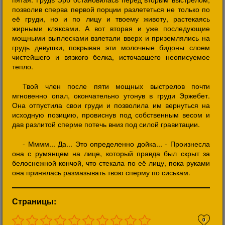
позволив сперва первой порции разлететься не только по
её груди, но и по лицу и твоему животу, растекаясь
жирными кляксами. А вот вторая и уже последующие
мощными выплесками взлетали вверх и приземлялись на
грудь девушки, покрывая эти молочные бидоны слоем
чистейшего и вязкого белка, источавшего неописуемое
тепло.
Твой член после пяти мощных выстрелов почти
мгновенно опал, окончательно утонув в груди Эржебет.
Она отпустила свои груди и позволила им вернуться на
исходную позицию, провиснув под собственным весом и
дав разлитой сперме потечь вниз под силой гравитации.
- Мммм... Да... Это определенно дойка... - Произнесла
она с румянцем на лице, который правда был скрыт за
белоснежной кончой, что стекала по её лицу, пока руками
она принялась размазывать твою сперму по сиськам.
Страницы:
0