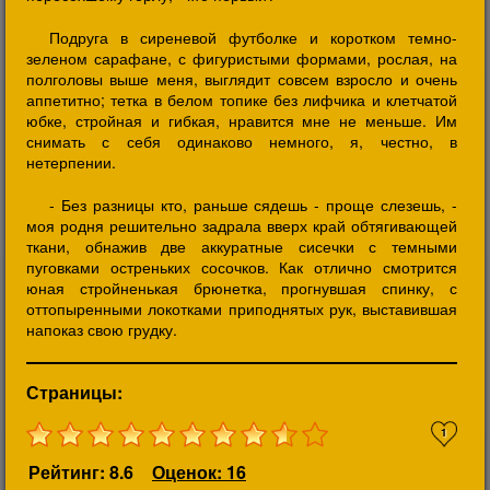
Подруга в сиреневой футболке и коротком темно-
зеленом сарафане, с фигуристыми формами, рослая, на
полголовы выше меня, выглядит совсем взросло и очень
аппетитно; тетка в белом топике без лифчика и клетчатой
юбке, стройная и гибкая, нравится мне не меньше. Им
снимать с себя одинаково немного, я, честно, в
нетерпении.
- Без разницы кто, раньше сядешь - проще слезешь, -
моя родня решительно задрала вверх край обтягивающей
ткани, обнажив две аккуратные сисечки с темными
пуговками остреньких сосочков. Как отлично смотрится
юная стройненькая брюнетка, прогнувшая спинку, с
оттопыренными локотками приподнятых рук, выставившая
напоказ свою грудку.
Страницы:
1
Рейтинг: 8.6
Оценок: 16