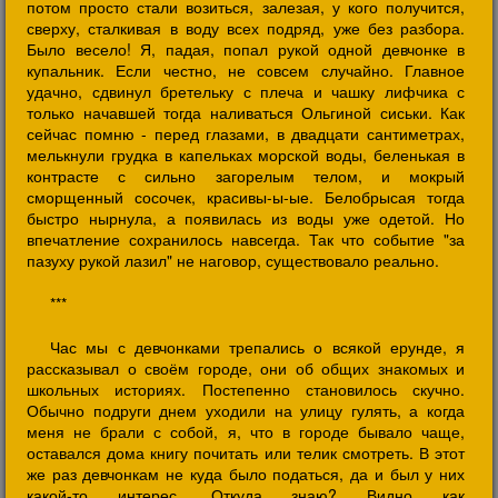
потом просто стали возиться, залезая, у кого получится,
сверху, сталкивая в воду всех подряд, уже без разбора.
Было весело! Я, падая, попал рукой одной девчонке в
купальник. Если честно, не совсем случайно. Главное
удачно, сдвинул бретельку с плеча и чашку лифчика с
только начавшей тогда наливаться Ольгиной сиськи. Как
сейчас помню - перед глазами, в двадцати сантиметрах,
мелькнули грудка в капельках морской воды, беленькая в
контрасте с сильно загорелым телом, и мокрый
сморщенный сосочек, красивы-ы-ые. Белобрысая тогда
быстро нырнула, а появилась из воды уже одетой. Но
впечатление сохранилось навсегда. Так что событие "за
пазуху рукой лазил" не наговор, существовало реально.
***
Час мы с девчонками трепались о всякой ерунде, я
рассказывал о своём городе, они об общих знакомых и
школьных историях. Постепенно становилось скучно.
Обычно подруги днем уходили на улицу гулять, а когда
меня не брали с собой, я, что в городе бывало чаще,
оставался дома книгу почитать или телик смотреть. В этот
же раз девчонкам не куда было податься, да и был у них
какой-то интерес. Откуда знаю? Видно как