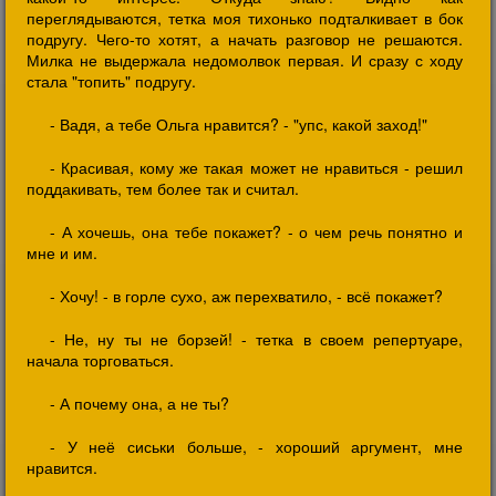
переглядываются, тетка моя тихонько подталкивает в бок
подругу. Чего-то хотят, а начать разговор не решаются.
Милка не выдержала недомолвок первая. И сразу с ходу
стала "топить" подругу.
- Вадя, а тебе Ольга нравится? - "упс, какой заход!"
- Красивая, кому же такая может не нравиться - решил
поддакивать, тем более так и считал.
- А хочешь, она тебе покажет? - о чем речь понятно и
мне и им.
- Хочу! - в горле сухо, аж перехватило, - всё покажет?
- Не, ну ты не борзей! - тетка в своем репертуаре,
начала торговаться.
- А почему она, а не ты?
- У неё сиськи больше, - хороший аргумент, мне
нравится.