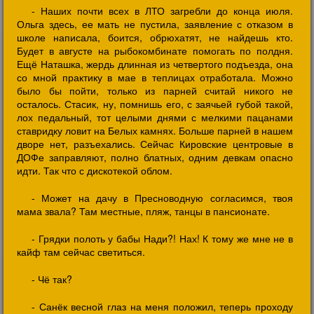
- Наших почти всех в ЛТО загребли до конца июля.
Ольга здесь, ее мать не пустила, заявление с отказом в
школе написала, боится, обрюхатят, не найдешь кто.
Будет в августе на рыбокомбинате помогать по полдня.
Ещё Наташка, жердь длинная из четвертого подъезда, она
со мной практику в мае в теплицах отработала. Можно
было бы пойти, только из парней считай никого не
осталось. Стасик, ну, помнишь его, с заячьей губой такой,
лох педальный, тот целыми днями с мелкими пацанами
ставридку ловит на Белых камнях. Больше парней в нашем
дворе нет, разъехались. Сейчас Кировские центровые в
ДОФе заправляют, полно блатных, одним девкам опасно
идти. Так что с дискотекой облом.
- Может на дачу в Пресноводную согласимся, твоя
мама звала? Там местные, пляж, танцы в пансионате.
- Грядки полоть у бабы Нади?! Нах! К тому же мне не в
кайф там сейчас светиться.
- Чё так?
- Санёк весной глаз на меня положил, теперь проходу