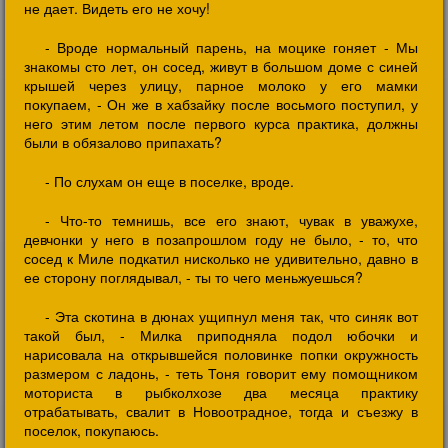
не дает. Видеть его не хочу!
- Вроде нормальный парень, на моцике гоняет - Мы
знакомы сто лет, он сосед, живут в большом доме с синей
крышей через улицу, парное молоко у его мамки
покупаем, - Он же в хабзайку после восьмого поступил, у
него этим летом после первого курса практика, должны
были в обязалово припахать?
- По слухам он еще в поселке, вроде.
- Что-то темнишь, все его знают, чувак в уважухе,
девчонки у него в позапрошлом году не было, - то, что
сосед к Миле подкатил нисколько не удивительно, давно в
ее сторону поглядывал, - ты то чего меньжуешься?
- Эта скотина в дюнах ущипнул меня так, что синяк вот
такой был, - Милка приподняла подол юбочки и
нарисовала на открывшейся половинке попки окружность
размером с ладонь, - теть Тоня говорит ему помощником
моториста в рыбколхозе два месяца практику
отрабатывать, свалит в Новоотрадное, тогда и съезжу в
поселок, покупаюсь.