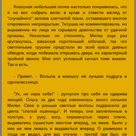
Классная небольшая попка настолько понравилась, что
я не мог собрать волю в кулак и отвести взгляд от
"случайного" залома клетчатой ткани, оставившего многое
откровенно неприкрытым. Тетушка не комментировала, но
выражение ее лица не скрывало довольства от удачной
проказы. Нисколько не стесняясь, Милка еще раз
крутанулась, взмахнув коротенькой юбочкой, так что
светленькие трусики предстали во всей красе дивных
обводов, когда побежала открывать дверь на характерный
тройной звонок. Мне этот условный сигнал тоже знаком.
Так и есть.
- Привет. - Вплыла в комнату её лучшая подруга и
одноклассница.
"Ух, ни хера себе!" - ругнулся про себя не сдержав
эмоций. Ольга за два года изменилась много сильнее
Милки. Свои и раньше светлые волосы подкрасила до
цвета "спелой пшеницы". И теперь они заплетенные в
толстую, с руку, косу, перекинутые через плечо,
выдавались пушистым хвостом вперед, на меня. Было у
нее на чем лежать и выдаваться вперед. О размерах я
тогда не ведал, для вас уточню - третий там был, не