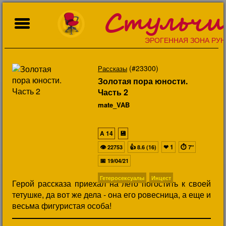
Стульчи
ЭРОГЕННАЯ ЗОНА РУН
(#23300)
Рассказы
Золотая пора юности.
Часть 2
mate_VAB
A
14
💾
👁
👍
❤
1
⏱
22753
8.6 (16)
7"
📅
19/04/21
Гетеросексуалы
Инцест
Герой рассказа приехал на лето погостить к своей
тетушке, да вот же дела - она его ровесница, а еще и
весьма фигуристая особа!