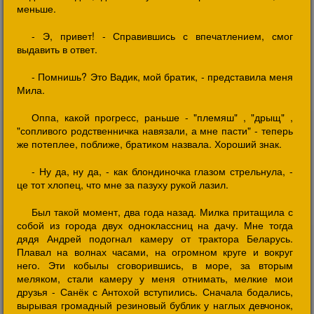
меньше.
- Э, привет! - Справившись с впечатлением, смог
выдавить в ответ.
- Помнишь? Это Вадик, мой братик, - представила меня
Мила.
Оппа, какой прогресс, раньше - "племяш" , "дрыщ" ,
"сопливого родственничка навязали, а мне пасти" - теперь
же потеплее, поближе, братиком назвала. Хороший знак.
- Ну да, ну да, - как блондиночка глазом стрельнула, -
це тот хлопец, что мне за пазуху рукой лазил.
Был такой момент, два года назад. Милка притащила с
собой из города двух одноклассниц на дачу. Мне тогда
дядя Андрей подогнал камеру от трактора Беларусь.
Плавал на волнах часами, на огромном круге и вокруг
него. Эти кобылы сговорившись, в море, за вторым
меляком, стали камеру у меня отнимать, мелкие мои
друзья - Санёк с Антохой вступились. Сначала бодались,
вырывая громадный резиновый бублик у наглых девчонок,