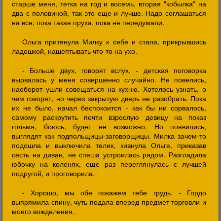
старше меня, тетка на год и восемь, вторая "кобылка" на
два с половиной, так это еще и лучше. Надо соглашаться
на все, пока такая пруха, пока не передумали.
Ольга притянула Милку к себе и стала, прикрывшись
ладошкой, нашептывать что-то на ухо.
- Больше двух, говорят вслух, - детская поговорка
вырвалась у меня совершенно случайно. Не повелись,
наоборот ушли совещаться на кухню. Хотелось узнать, о
чем говорят, но через закрытую дверь не разобрать. Пока
их не было, начал беспокоится - как бы ни сорвалось,
самому раскрутить почти взрослую девицу на показ
гольмя, боюсь, будет не возможно. Но появились,
выглядят как подпольщицы-заговорщицы. Милка зачем-то
подошла и выключила телик, кивнула Ольге, приказав
сесть на диван, не спеша устроилась рядом. Разгладила
юбочку на коленях, еще раз переглянулась с лучшей
подругой, и проговорила.
- Хорошо, мы обе покажем тебе грудь. - Гордо
выпрямила спину, чуть подала вперед предмет торговли и
моего вожделения.