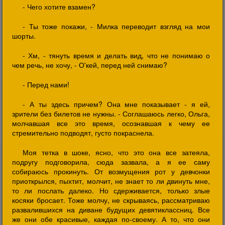
- Чего хотите взамен?
- Ты тоже покажи, - Милка переводит взгляд на мои
шорты.
- Хм, - тянуть время и делать вид, что не понимаю о
чем речь, не хочу, - О'кей, перед ней снимаю?
- Перед нами!
- А ты здесь причем? Она мне показывает - я ей,
зрители без билетов не нужны. - Соглашаюсь легко, Ольга,
молчавшая все это время, осознавшая к чему ее
стремительно подводят, густо покраснела.
Моя тетка в шоке, ясно, что это она все затеяла,
подругу подговорила, сюда зазвала, а я ее саму
собираюсь прокинуть. От возмущения рот у девчонки
приоткрылся, пыхтит, молчит, не знает то ли двинуть мне,
то ли послать далеко. Но сдерживается, только злые
косяки бросает. Тоже молчу, не скрываясь, рассматриваю
развалившихся на диване будущих девятиклассниц. Все
же они обе красивые, каждая по-своему. А то, что они