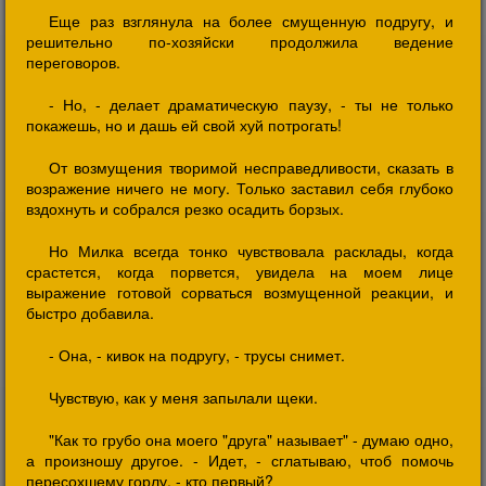
Еще раз взглянула на более смущенную подругу, и
решительно по-хозяйски продолжила ведение
переговоров.
- Но, - делает драматическую паузу, - ты не только
покажешь, но и дашь ей свой хуй потрогать!
От возмущения творимой несправедливости, сказать в
возражение ничего не могу. Только заставил себя глубоко
вздохнуть и собрался резко осадить борзых.
Но Милка всегда тонко чувствовала расклады, когда
срастется, когда порвется, увидела на моем лице
выражение готовой сорваться возмущенной реакции, и
быстро добавила.
- Она, - кивок на подругу, - трусы снимет.
Чувствую, как у меня запылали щеки.
"Как то грубо она моего "друга" называет" - думаю одно,
а произношу другое. - Идет, - сглатываю, чтоб помочь
пересохшему горлу, - кто первый?