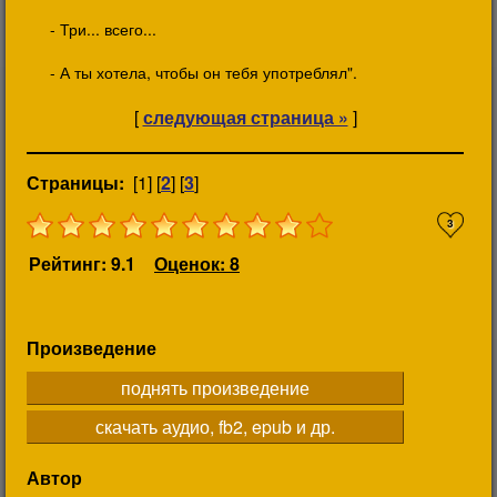
- Три... всего...
- А ты хотела, чтобы он тебя употреблял".
[
следующая страница »
]
Страницы:
[1] [
2
] [
3
]
3
Рейтинг: 9.1
Оценок: 8
Произведение
поднять произведение
скачать аудио, fb2, epub и др.
Автор