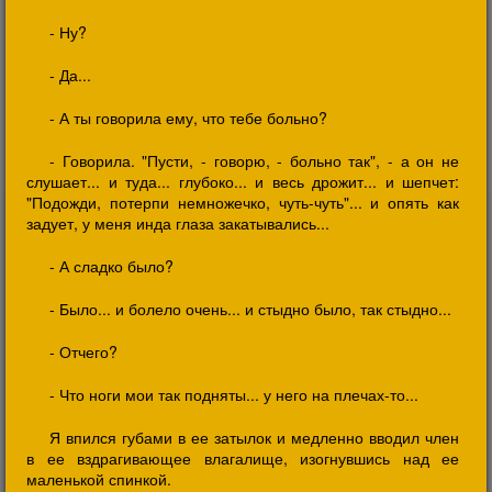
- Ну?
- Да...
- А ты говорила ему, что тебе больно?
- Говорила. "Пусти, - говорю, - больно так", - а он не
слушает... и туда... глубоко... и весь дрожит... и шепчет:
"Подожди, потерпи немножечко, чуть-чуть"... и опять как
задует, у меня инда глаза закатывались...
- А сладко было?
- Было... и болело очень... и стыдно было, так стыдно...
- Отчего?
- Что ноги мои так подняты... у него на плечах-то...
Я впился губами в ее затылок и медленно вводил член
в ее вздрагивающее влагалище, изогнувшись над ее
маленькой спинкой.