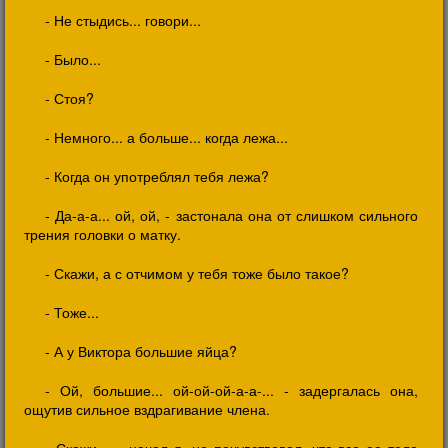
- Не стыдись... говори...
- Было...
- Стоя?
- Немного... а больше... когда лежа...
- Когда он употреблял тебя лежа?
- Да-а-а... ой, ой, - застонала она от слишком сильного
трения головки о матку.
- Скажи, а с отчимом у тебя тоже было такое?
- Тоже...
- А у Виктора большие яйца?
- Ой, большие... ой-ой-ой-а-а-... - задергалась она,
ощутив сильное вздрагивание члена.