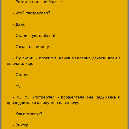
- Разиков три... не больше.
- Что? Употреблял?
- Да-а...
- Скажи... употреблял!
- Стыдно... не могу...
- Ну скажи, - просил я, начав медленно двигать член в
ее влагалище.
- Скажу...
- Ну!..
- У... У... Употреблял, - прошептала она, задыхаясь и
приподнимая задницу мне навстречу.
- Как его зовут?
- Виктор.