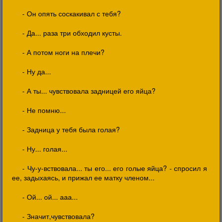
- Он опять соскакивал с тебя?
- Да... раза три обходил кусты.
- А потом ноги на плечи?
- Ну да...
- А ты... чувствовала задницей его яйца?
- Не помню...
- Задница у тебя была голая?
- Ну... голая...
- Чу-у-вствовала... ты его... его голые яйца? - спросил я
ее, задыхаясь, и прижал ее матку членом...
- Ой... ой... ааа...
- Значит,чувствовала?