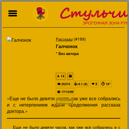
Стульчи
ЭРОГЕННАЯ ЗОНА РУН
(#189)
Рассказы
Галчонок
* Без автора
A
14
💾
👁
👍
❤
3
⏱
25374
9.1 (8)
19"
📅
17/12/99
«Еще не было девяти часов, как уже все собрались
Молодые
и с нетерпением ждали продолжения рассказа
доктора.»
Еще не было девяти часов, как уже все собрались и с