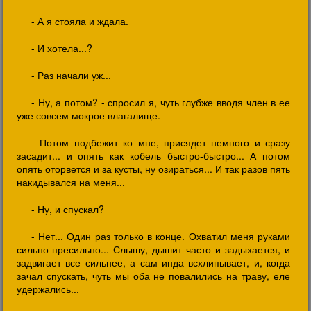
- А я стояла и ждала.
- И хотела...?
- Раз начали уж...
- Ну, а потом? - спросил я, чуть глубже вводя член в ее
уже совсем мокрое влагалище.
- Потом подбежит ко мне, присядет немного и сразу
засадит... и опять как кобель быстро-быстро... А потом
опять оторвется и за кусты, ну озираться... И так разов пять
накидывался на меня...
- Ну, и спускал?
- Нет... Один раз только в конце. Охватил меня руками
сильно-пресильно... Слышу, дышит часто и задыхается, и
задвигает все сильнее, а сам инда всхлипывает, и, когда
зачал спускать, чуть мы оба не повалились на траву, еле
удержались...