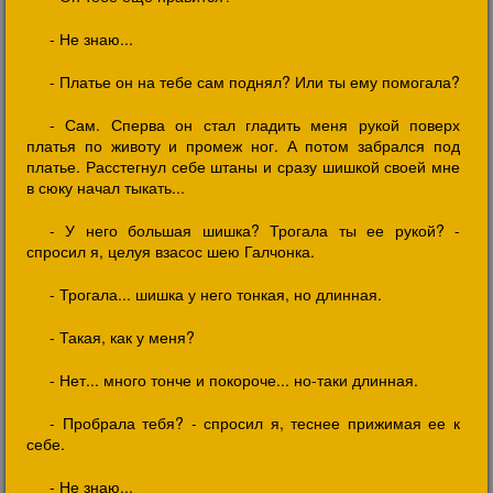
- Не знаю...
- Платье он на тебе сам поднял? Или ты ему помогала?
- Сам. Сперва он стал гладить меня рукой поверх
платья по животу и промеж ног. А потом забрался под
платье. Расстегнул себе штаны и сразу шишкой своей мне
в сюку начал тыкать...
- У него большая шишка? Трогала ты ее рукой? -
спросил я, целуя взасос шею Галчонка.
- Трогала... шишка у него тонкая, но длинная.
- Такая, как у меня?
- Нет... много тонче и покороче... но-таки длинная.
- Пробрала тебя? - спросил я, теснее прижимая ее к
себе.
- Не знаю...