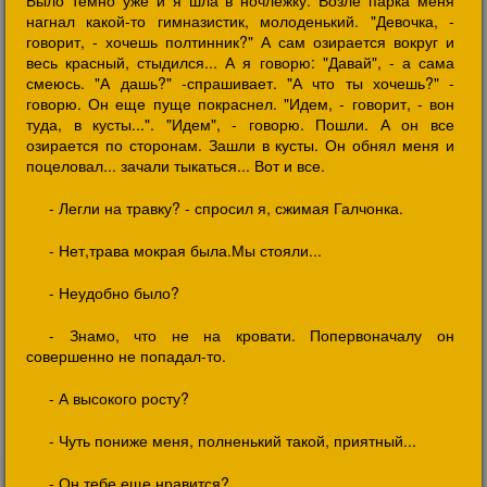
Было темно уже и я шла в ночлежку. Возле парка меня
нагнал какой-то гимназистик, молоденький. "Девочка, -
говорит, - хочешь полтинник?" А сам озирается вокруг и
весь красный, стыдился... А я говорю: "Давай", - а сама
смеюсь. "А дашь?" -спрашивает. "А что ты хочешь?" -
говорю. Он еще пуще покраснел. "Идем, - говорит, - вон
туда, в кусты...". "Идем", - говорю. Пошли. А он все
озирается по сторонам. Зашли в кусты. Он обнял меня и
поцеловал... зачали тыкаться... Вот и все.
- Легли на травку? - спросил я, сжимая Галчонка.
- Нет,трава мокрая была.Мы стояли...
- Неудобно было?
- Знамо, что не на кровати. Попервоначалу он
совершенно не попадал-то.
- А высокого росту?
- Чуть пониже меня, полненький такой, приятный...
- Он тебе еще нравится?