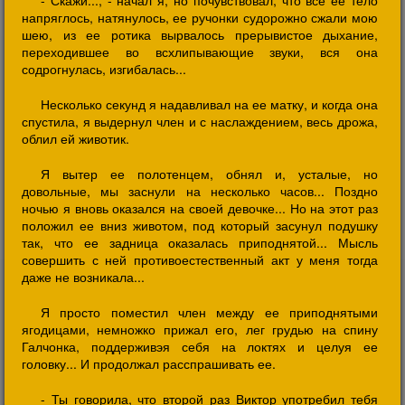
- Скажи..., - начал я, но почувствовал, что все ее тело
напряглось, натянулось, ее ручонки судорожно сжали мою
шею, из ее ротика вырвалось прерывистое дыхание,
переходившее во всхлипывающие звуки, вся она
содрогнулась, изгибалась...
Несколько секунд я надавливал на ее матку, и когда она
спустила, я выдернул член и с наслаждением, весь дрожа,
облил ей животик.
Я вытер ее полотенцем, обнял и, усталые, но
довольные, мы заснули на несколько часов... Поздно
ночью я вновь оказался на своей девочке... Но на этот раз
положил ее вниз животом, под который засунул подушку
так, что ее задница оказалась приподнятой... Мысль
совершить с ней противоестественный акт у меня тогда
даже не возникала...
Я просто поместил член между ее приподнятыми
ягодицами, немножко прижал его, лег грудью на спину
Галчонка, поддерживэя себя на локтях и целуя ее
головку... И продолжал расспрашивать ее.
- Ты говорила, что второй раз Виктор употребил тебя