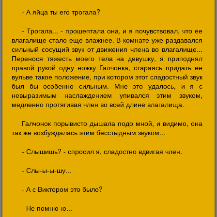
- А яйца ты его трогала?
- Трогала... - прошептала она, и я почувствовал, что ее
влагалище стало еще влажнее. В комнате уже раздавался
сильный сосущий звук от движения члена во влагалище...
Перенося тяжесть моего тела на девушку, я приподнял
правой рукой одну ножку Галчонка, стараясь придать ее
вульве такое положение, при котором этот сладостный звук
был бы особенно сильным. Мне это удалось, и я с
невыразимым наслаждением упивался этим звуком,
медленно протягивая член во всей длине влагалища.
Галчонок порывисто дышала подо мной, и видимо, она
так же возбуждалась этим бесстыдным звуком...
- Слышишь? - спросил я, сладостно вдвигая член.
- Слы-ы-ы-шу...
- А с Виктором это было?
- Не помню-ю...