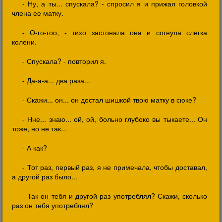
- Ну, а ты... спускала? - спросил я и прижал головкой
члена ее матку.
- О-го-гоо, - тихо застонала она и согнула слегка
колени.
- Спускала? - повторил я.
- Да-а-а... два раза...
- Скажи... он... он достал шишкой твою матку в сюке?
- Нне... знаю... ой, ой, больно глубоко вы тыкаете... Он
тоже, но не так...
- А как?
- Тот раз, первый раз, я не примечала, чтобы доставал,
а другой раз было...
- Так он тебя и другой раз употреблял? Скажи, сколько
раз он тебя употреблял?