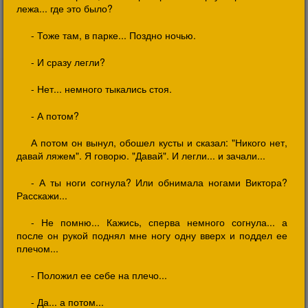
лежа... где это было?
- Тоже там, в парке... Поздно ночью.
- И сразу легли?
- Нет... немного тыкались стоя.
- А потом?
А потом он вынул, обошел кусты и сказал: "Никого нет,
давай ляжем". Я говорю. "Давай". И легли... и зачали...
- А ты ноги согнула? Или обнимала ногами Виктора?
Расскажи...
- Не помню... Кажись, сперва немного согнула... а
после он рукой поднял мне ногу одну вверх и поддел ее
плечом...
- Положил ее себе на плечо...
- Да... а потом...