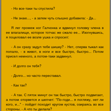
- Но все-таки ты спустила?
- Не знаю..., - а затем чуть слышно добавила: - Да...
Я лег промеж ног Галчонка и вдвинул головку члена в
ее влагалище, которое тотчас же сжало ее... Изогнувшись,
я поцеловал ее возле ушка и спросил:
- А он сразу задул тебе шишку? - Нет, сперва тыкал как
попало, - в живот, в ноги и все быстро, быстро... Потом
присел немного, а потом-таки задвинул.
- И долго он тебя?
- Долго... но часто переставал.
- Как так?
- А так. С пяток минут он так быстро, быстро подвигает,
а потом оторвется и шепчет: "По-годи... я погляжу, нет ли
кого, и..." - пойдет походит кругом кустов, озираясь во все
стороны. - А что ты делала?