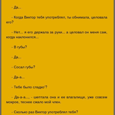
- Да...
- Когда Виктор тебя употреблял, ты обнимала, целовала
его?
- Нет... я его держала за руки... а целовал он меня сам,
когда наклонился...
- В губы?
- Да...
- Сосал губы?
- Да-а...
- Тебе было сладко'?
- Да-а-а..., - шептала она и ее влагалище, уже совсем
мокрое, теснее сжало мой член.
- Сколько раз Виктор употреблял тебя?