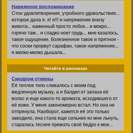
Навеянное воспоминание
Cтон удовлетворения, утробного удовольствия...
которое дала я. я! я!!! и напряжение внизу
живота... каменный просто лобок... и мокро...
горячо там... и сладко ноет грудь... мне казалось,
такое ощущение, болезненное такое и прятное -
что соски прорвут сарафан, такое напряжение...
я мелко-мелко дышала...
Читайте в рассказах
Синдром отмены
Её теплое тело сливалось с моим под
медленную музыку, а я балдел от запаха её
волос и еще какого-то аромата, исходившего от
её кожи. У меня закономерно встал. Но она не
отпрянула. Наоборот, кажется её это только
заводило, она стала еще сильнее ко мне льнуть,
старалась теснее прижать своё бедро к мое...