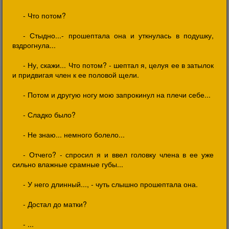
- Что потом?
- Стыдно...- прошептала она и уткнулась в подушку,
вздрогнула...
- Ну, скажи... Что потом? - шептал я, целуя ее в затылок
и придвигая член к ее половой щели.
- Потом и другую ногу мою запрокинул на плечи себе...
- Сладко было?
- Не знаю... немного болело...
- Отчего? - спросил я и ввел головку члена в ее уже
сильно влажные срамные губы...
- У него длинный..., - чуть слышно прошептала она.
- Достал до матки?
- ...