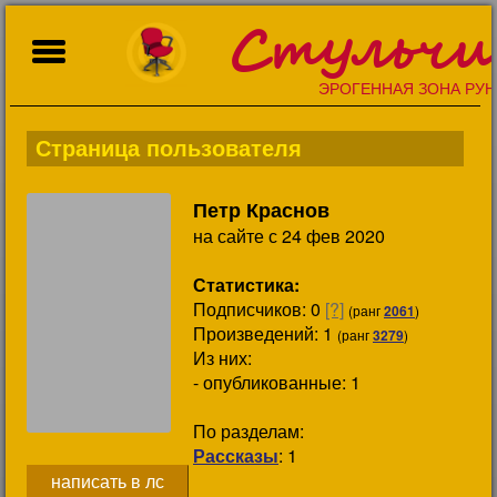
Стульчи
ЭРОГЕННАЯ ЗОНА РУН
Страница пользователя
Петр Краснов
на сайте с 24 фев 2020
Статистика:
Подписчиков:
0
[?]
(ранг
2061
)
Произведений: 1
(ранг
3279
)
Из них:
- опубликованные: 1
По разделам:
Рассказы
: 1
написать в лс