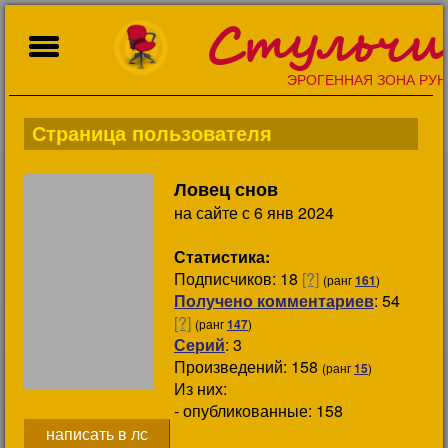
Стульчи
ЭРОГЕННАЯ ЗОНА РУН
Страница пользователя
Ловец снов
на сайте с 6 янв 2024
Статистика:
Подписчиков:
18
[?]
(ранг
161
)
Получено комментариев
: 54
[?]
(ранг
147
)
Серий
: 3
Произведений: 158
(ранг
15
)
Из них:
- опубликованные: 158
написать в лс