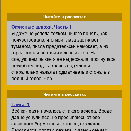
Читайте в рассказах
Офисные шлюхи. Часть 1
Я даже не успела толком ничего понять, как
почувствовала, что мои глаза застилает
туманом, пизда предательски намокает, а из
горла рвется непроизвольный стон. На
следующем рывке я не выдержала, прогнулась,
поудобнее подставляясь под член и
старательно начала подмахивать и стонать в
полный голос. Чер...
Читайте в рассказах
Тайга. 1
Всё как раз и началось с такого вечера. Вроде
давно уснули все, но просыпаюсь от еле
слышного бормотанья, стонов, всхлипов.
Разозлился, сполз с лежака, думаю - сейчас