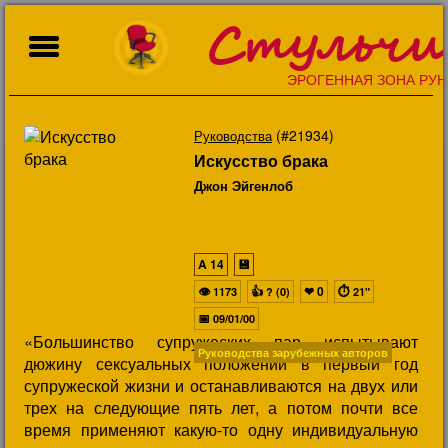
Стульчи
ЭРОГЕННАЯ ЗОНА РУН
(#21934)
Руководства
Искусство брака
Джон Эйгенлоб
A
14
💾
👁
👍
❤
0
⏱
1173
? (0)
21"
📅
09/01/00
«Большинство супружеских пар испытывают
Руководства зарубежных авторов
дюжину сексуальных положений в первый год
супружеской жизни и останавливаются на двух или
трех на следующие пять лет, а потом почти все
время применяют какую-то одну индивидуальную