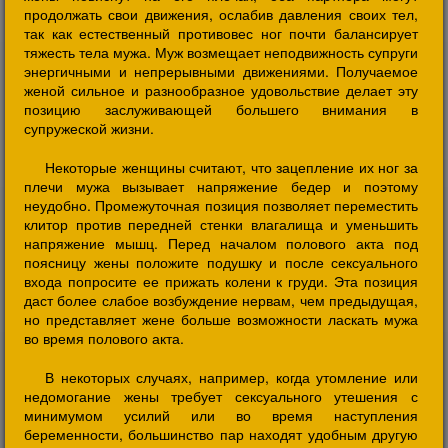
продолжать свои движения, ослабив давления своих тел,
так как естественный противовес ног почти балансирует
тяжесть тела мужа. Муж возмещает неподвижность супруги
энергичными и непрерывными движениями. Получаемое
женой сильное и разнообразное удовольствие делает эту
позицию заслуживающей большего внимания в
супружеской жизни.
Некоторые женщины считают, что зацепление их ног за
плечи мужа вызывает напряжение бедер и поэтому
неудобно. Промежуточная позиция позволяет переместить
клитор против передней стенки влагалища и уменьшить
напряжение мышц. Перед началом полового акта под
поясницу жены положите подушку и после сексуального
входа попросите ее прижать колени к груди. Эта позиция
даст более слабое возбуждение нервам, чем предыдущая,
но представляет жене больше возможности ласкать мужа
во время полового акта.
В некоторых случаях, например, когда утомление или
недомогание жены требует сексуального утешения с
минимумом усилий или во время наступления
беременности, большинство пар находят удобным другую