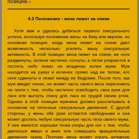
позицию.»
4.3 Положение - жена лежит на спине
Хотя вам и удалось добиться первого сексуального
успеха, используя положение жены на боку или верхом, но
основная позиция, когда жена лежит на спине дает
возможность несколько усилить вашу сексуальную
активность. В этой позиции жена лежит на спине, ее ноги
раздвинуты, колени частично согнуты, а пятки упираются в
постель либо лежат на впадинах колен мужа. Муж
находится на руках и коленях прямо над ее телом, его
ноги сдвинуты и лежат между ее бедрами. После того, как
муж введет пенис, он может часть своего веса переложить
на локти с тем, чтобы частично освободить свои руки для
ласк или выгнуть спину для ласк ее грудей своим ртом.
Однако в этой позиции мужчина должен рассчитывать в
основном на типичные сексуальные движения. С другой
стороны, у жены обе руки остаются свободными и она
может достать любую сексуальную часть тела своего мужа.
У нее имеется хорошая точка опоры для ног с тем, чтобы
двигаться вверх и вниз или совершать вращательные
движения тазом. Поэтому жена может играть активную