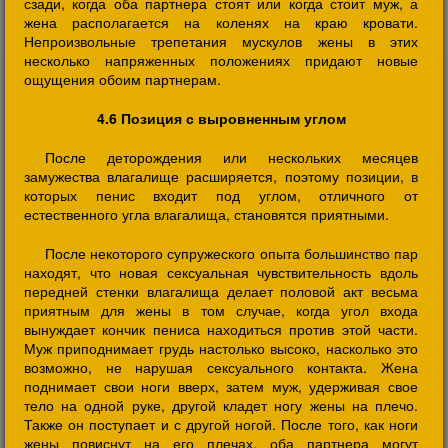
сзади, когда оба партнера стоят или когда стоит муж, а
жена располагается на коленях на краю кровати.
Непроизвольные трепетания мускулов жены в этих
несколько напряженных положениях придают новые
ощущения обоим партнерам.
4.6 Позиция с выровненным углом
После деторождения или нескольких месяцев
замужества влагалище расширяется, поэтому позиции, в
которых пенис входит под углом, отличного от
естественного угла влагалища, становятся приятными.
После некоторого супружеского опыта большинство пар
находят, что новая сексуальная чувствительность вдоль
передней стенки влагалища делает половой акт весьма
приятным для жены в том случае, когда угол входа
вынуждает кончик пениса находиться против этой части.
Муж приподнимает грудь настолько высоко, насколько это
возможно, не нарушая сексуального контакта. Жена
поднимает свои ноги вверх, затем муж, удерживая свое
тело на одной руке, другой кладет ногу жены на плечо.
Также он поступает и с другой ногой. После того, как ноги
жены повиснут на его плечах, оба партнера могут