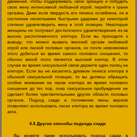
движений, чтобы поддерживать свою эрекцию и побудить
свою жену интенсивной любовной игрой, перейти к грани
оргазма. Даже если твердость его пениса ослаблена, он в
состоянии несколькими быстрыми ударами до некоторой
степени удовлетворить жену в этой позиции. Некоторые
женщины не получают достаточного удовлетворения из-за
высоко расположенного клитора. Если вы приходите к
выводу, что можно вызвать женский оргазм любовной
игрой или лаской половых органов, но почти невозможно
этого добиться во время самого полового сношения, то
обычно виной этого является высокий клитор. В этом
случае во время сексуальной связи держите один палец на
клиторе. Если вы не касаетесь древком пениса клитора в
обычной сексуальной позиции, то вы должны обращать
особое внимание на ласки клитора во время полового
сношения до тех пор, пока сексуальное пробуждение не
сделает более чувствительными другие области половых
органов. Подход сзади и положение жены верхом
позволяют использовать ласки клитора во время полового
акта.
4.5 Другие способы подхода сзади
Вы можете также использовать подход сзади в