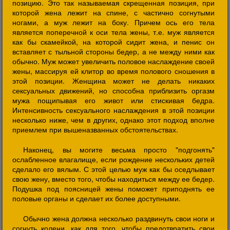
позицию. Это так называемая скрещенная позиция, при
которой жена лежит на спине, с частично согнутыми
ногами, а муж лежит на боку. Причем ось его тела
является поперечной к оси тела жены, т.е. муж является
как бы скамейкой, на которой сидит жена, и пенис он
вставляет с тыльной стороны бедер, а не между ними как
обычно. Муж может увеличить половое наслаждение своей
жены, массируя ей клитор во время полового сношения в
этой позиции. Женщина может не делать никаких
сексуальных движений, но способна приблизить оргазм
мужа пощипывая его живот или стискивая бедра.
Интенсивность сексуального наслаждения в этой позиции
несколько ниже, чем в других, однако этот подход вполне
приемлем при вышеназванных обстоятельствах.
Наконец, вы могите весьма просто "подгонять"
ослабленное влагалище, если рождение нескольких детей
сделало его вялым. С этой целью муж как бы оседлывает
свою жену, вместо того, чтобы находиться между ее бедер.
Подушка под поясницей жены поможет приподнять ее
половые органы и сделает их более доступными.
Обычно жена должна несколько раздвинуть свои ноги и
согнуть колени, как для того, чтобы предотвратить свои