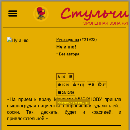
Стульчи
ЭРОГЕННАЯ ЗОНА РУН
(#21922)
Руководства
Ну и ню!
* Без автора
A
14
💾
👁
👍
❤
0
⏱
1014
? (1)
4"
📅
24/12/99
«На прием к врачу Михаилу МИРОНОВУ пришла
Интересные тексты
пышногрудая пациентка, попросившая удалить ей...
соски. Так, дескать, будет и красивей, и
привлекательней.»