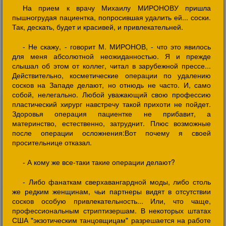
На прием к врачу Михаилу МИРОНОВУ пришла
пышногрудая пациентка, попросившая удалить ей... соски.
Так, дескать, будет и красивей, и привлекательней.
- Не скажу, - говорит М. МИРОНОВ, - что это явилось
для меня абсолютной неожиданностью. Я и прежде
слышал об этом от коллег, читал в зарубежной прессе...
Действительно, косметические операции по удалению
сосков на Западе делают, но отнюдь не часто. И, само
собой, нелегально. Любой уважающий свою профессию
пластический хирург навстречу такой прихоти не пойдет.
Здоровья операция пациентке не прибавит, а
материнство, естественно, затруднит. Плюс возможные
после операции осложнения:Вот почему я своей
просительнице отказал.
- А кому же все-таки такие операции делают?
- Либо фанаткам сверхавангардной моды, либо столь
же редким женщинам, чьи партнеры видят в отсутствии
сосков особую привлекательность... Или, что чаще,
профессиональным стриптизершам. В некоторых штатах
США "экзотическим танцовщицам" разрешается на работе