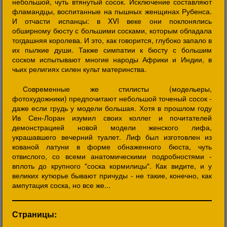
небольшой, чуть втянутый сосок. Исключение составляют
фламандцы, воспитанные на пышных женщинах Рубенса.
И отчасти испанцы: в XVI веке они поклонялись
обширному бюсту с большими сосками, которым обладала
тогдашняя королева. И это, как говорится, глубоко запало в
их пылкие души. Также симпатии к бюсту с большим
соском испытывают многие народы Африки и Индии, в
чьих религиях силен культ материнства.
Современные же стилисты (модельеры,
фотохудожники) предпочитают небольшой точеный сосок -
даже если грудь у модели большая. Хотя в прошлом году
Ив Сен-Лоран изумил своих коллег и почитателей
демонстрацией новой модели женского лифа,
украшавшего вечерний туалет. Лиф был изготовлен из
кованой латуни в форме обнаженного бюста, чуть
отвислого, со всеми анатомическими подробностями -
вплоть до крупного "соска кормилицы". Как видите, и у
великих кутюрье бывают причуды - не такие, конечно, как
ампутация соска, но все же...
Страницы: