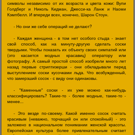
символы независимо от их возраста и цвета кожи: Вупи
Голдберг и Николь Кидман, Джесси-ка Ланж и Наоми
Кэмпбелл. И впереди всех, конечно, Шарон Стоун.
- Но они же себе операций не делают?
- Каждая женщина - в том нет особого стыда - знает
свой способ, как на минуту-другую сделать соски
твердыми. Чтобы показать их объекту своих симпатий или
(это касается модных красавиц) оператору или
фотографу. А самый простой способ изобрели много лет
назад первые стриптизерши - они обкладывали перед
выступлением соски кусочками льда. Что возбужденный,
что замерзший сосок - с виду они одинаковы.
- "Каменные" соски - их уже можно как-нибудь
классифицировать? Такие-то - более модные, такие-то -
менее...
- Это везде по-своему. Какой именно сосок считать
красивым (неважно, торчащий он или спокойный) - это
заложено в национальном понимании женской красоты.
Европейская культура более привлекательным считает