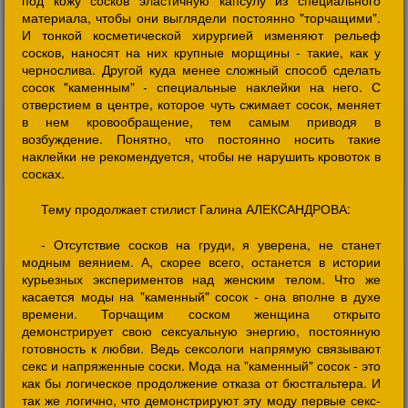
под кожу сосков эластичную капсулу из специального
материала, чтобы они выглядели постоянно "торчащими".
И тонкой косметической хирургией изменяют рельеф
сосков, наносят на них крупные морщины - такие, как у
чернослива. Другой куда менее сложный способ сделать
сосок "каменным" - специальные наклейки на него. С
отверстием в центре, которое чуть сжимает сосок, меняет
в нем кровообращение, тем самым приводя в
возбуждение. Понятно, что постоянно носить такие
наклейки не рекомендуется, чтобы не нарушить кровоток в
сосках.
Тему продолжает стилист Галина АЛЕКСАНДРОВА:
- Отсутствие сосков на груди, я уверена, не станет
модным веянием. А, скорее всего, останется в истории
курьезных экспериментов над женским телом. Что же
касается моды на "каменный" сосок - она вполне в духе
времени. Торчащим соском женщина открыто
демонстрирует свою сексуальную энергию, постоянную
готовность к любви. Ведь сексологи напрямую связывают
секс и напряженные соски. Мода на "каменный" сосок - это
как бы логическое продолжение отказа от бюстгальтера. И
так же логично, что демонстрируют эту моду первые секс-