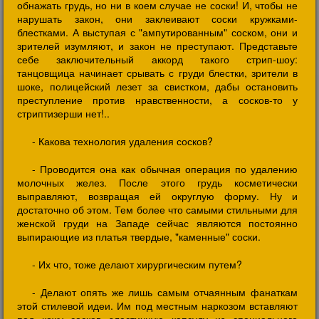
обнажать грудь, но ни в коем случае не соски! И, чтобы не
нарушать закон, они заклеивают соски кружками-
блестками. А выступая с "ампутированным" соском, они и
зрителей изумляют, и закон не преступают. Представьте
себе заключительный аккорд такого стрип-шоу:
танцовщица начинает срывать с груди блестки, зрители в
шоке, полицейский лезет за свистком, дабы остановить
преступление против нравственности, а сосков-то у
стриптизерши нет!..
- Какова технология удаления сосков?
- Проводится она как обычная операция по удалению
молочных желез. После этого грудь косметически
выправляют, возвращая ей округлую форму. Ну и
достаточно об этом. Тем более что самыми стильными для
женской груди на Западе сейчас являются постоянно
выпирающие из платья твердые, "каменные" соски.
- Их что, тоже делают хирургическим путем?
- Делают опять же лишь самым отчаянным фанаткам
этой стилевой идеи. Им под местным наркозом вставляют