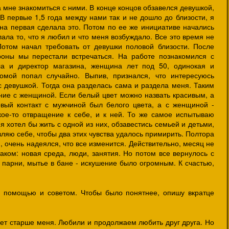
мне знакомиться с ними. В конце концов обзавелся девушкой,
 В первые 1,5 года между нами так и не дошло до близости, я
она первая сделала это. Потом по ее же инициативе начались
ала то, что я любил и что меня возбуждало. Все это время не
отом начал требовать от девушки половой близости. После
роны мы перестали встречаться. На работе познакомился с
а и директор магазина, женщина лет под 50, одинокая и
домой попал случайно. Выпив, признался, что интересуюсь
 девушкой. Тогда она разделась сама и раздела меня. Таким
ие с женщиной. Если белый цвет можно назвать красивым, а
рвый контакт с мужчиной был белого цвета, а с женщиной -
кое-то отвращение к себе, и к ней. То же самое испытываю
я хотел бы жить с одной из них, обзавестись семьей и детьми,
ляю себе, чтобы два этих чувства удалось примирить. Полтора
, очень надеялся, что все изменится. Действительно, месяц не
аком: новая среда, люди, занятия. Но потом все вернулось с
 парни, мытье в бане - искушение было огромным. К счастью,
а помощью и советом. Чтобы было понятнее, опишу вкратце
лет старше меня. Любили и продолжаем любить друг друга. Но