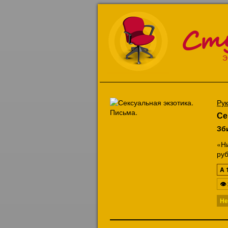
Ст
Э
Ру
Се
Зб
«Н
руб
A
👁
Не