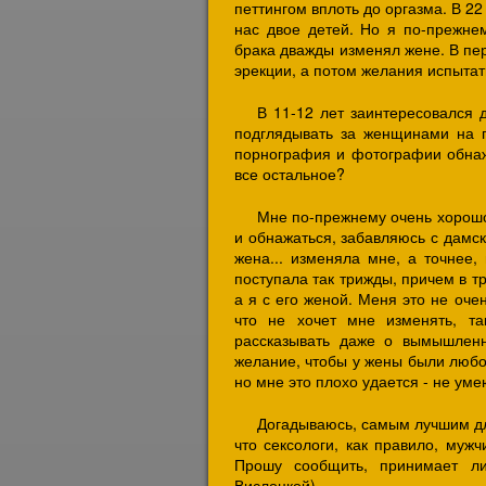
петтингом вплоть до оргазма. В 2
нас двое детей. Но я по-прежне
брака дважды изменял жене. В пер
эрекции, а потом желания испытат
В 11-12 лет заинтересовался 
подглядывать за женщинами на п
порнография и фотографии обнаж
все остальное?
Мне по-прежнему очень хорошо
и обнажаться, забавляюсь с дамс
жена... изменяла мне, а точнее,
поступала так трижды, причем в тр
а я с его женой. Меня это не оче
что не хочет мне изменять, та
рассказывать даже о вымышленн
желание, чтобы у жены были любов
но мне это плохо удается - не уме
Догадываюсь, самым лучшим для
что сексологи, как правило, муж
Прошу сообщить, принимает ли
Вислоцкой).