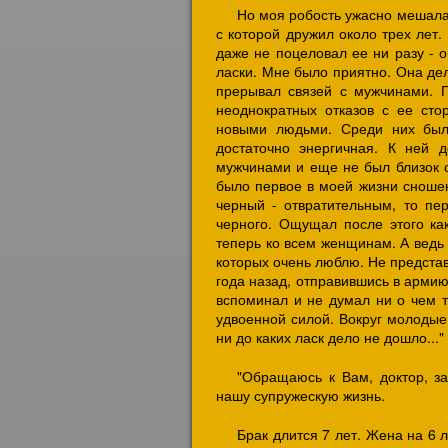
Но моя робость ужасно мешала 
с которой дружил около трех лет.
даже не поцеловал ее ни разу - 
ласки. Мне было приятно. Она дел
прерывал связей с мужчинами. П
неоднократных отказов с ее сто
новыми людьми. Среди них был
достаточно энергичная. К ней 
мужчинами и еще не был близок с
было первое в моей жизни сношен
черный - отвратительным, то пе
черного. Ощущал после этого ка
теперь ко всем женщинам. А ведь 
которых очень люблю. Не представ
года назад, отправившись в армию
вспоминал и не думал ни о чем т
удвоенной силой. Вокруг молодые
ни до каких ласк дело не дошло..."
"Обращаюсь к Вам, доктор, з
нашу супружескую жизнь.
Брак длится 7 лет. Жена на 6 