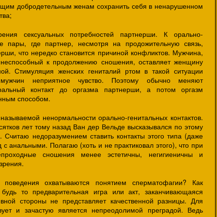
ущим добродетельным женам сохранить себя в ненарушенном
тва;
рения сексуальных потребностей партнерши. К орально-
те пары, где партнер, несмотря на продожительную связь,
ерши, что нередко становится причиной конфликтов. Мужчина,
неспособный к продолжению сношения, оставляет женщину
ной. Стимуляция женских гениталий ртом в такой ситуации
мужчин неприятное чувство. Поэтому обычно меняют
оральный контакт до оргазма партнерши, а потом оргазм
нным способом.
к называемой ненормальности орально-генитальных контактов.
сятков лет тому назад Ван дер Вельде высказывался по этому
и. Считаю недоразумением ставить контакты этого типа (даже
 с анальными. Полагаю (хоть и не практиковал этого), что при
непроходные сношения менее эстетичны, негигиеничны и
зрения.
е поведения охватываются понятием сперматофагии? Как
, будь то предварительная игра или акт, заканчивающаяся
ивной стороны не представляет качественной разницы. Для
ует и зачастую является непреодолимой преградой. Ведь