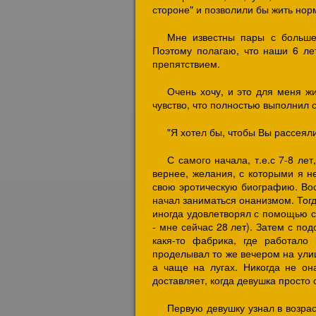
стороне" и позволили бы жить нор
Мне известны пары с большей
Поэтому полагаю, что наши 6 ле
препятствием.
Очень хочу, и это для меня жи
чувство, что полностью выполнил 
"Я хотел бы, чтобы Вы рассеял
С самого начала, т.е.с 7-8 л
вернее, желания, с которыми я н
свою эротическую биографию. Восп
начал заниматься онанизмом. Тогд
иногда удовлетворял с помощью с
- мне сейчас 28 лет). Затем с по
какя-то фабрика, где работало
проделывал то же вечером на улиц
а чаще на лугах. Никогда не о
доставляет, когда девушка просто 
Первую девушку узнал в возрас