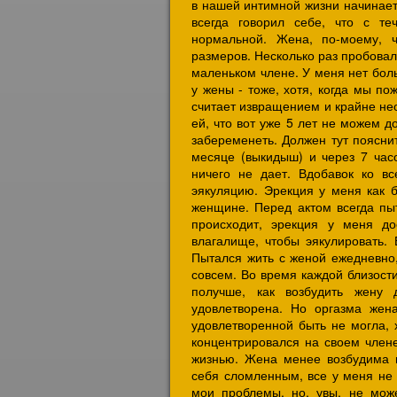
в нашей интимной жизни начинаетс
всегда говорил себе, что с те
нормальной. Жена, по-моему, ч
размеров. Несколько раз пробовал
маленьком члене. У меня нет боль
у жены - тоже, хотя, когда мы по
считает извращением и крайне нео
ей, что вот уже 5 лет не можем д
забеременеть. Должен тут поясни
месяце (выкидыш) и через 7 час
ничего не дает. Вдобавок ко в
эякуляцию. Эрекция у меня как б
женщине. Перед актом всегда пыт
происходит, эрекция у меня до
влагалище, чтобы эякулировать.
Пытался жить с женой ежедневно,
совсем. Во время каждой близости
получше, как возбудить жену
удовлетворена. Но оргазма жен
удовлетворенной быть не могла, 
концентрировался на своем члене
жизнью. Жена менее возбудима и
себя сломленным, все у меня не 
мои проблемы, но, увы, не мож