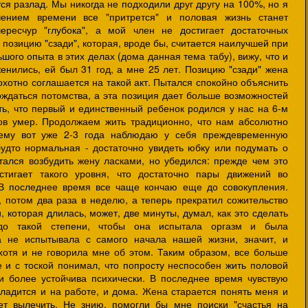
я разлад. Мы никогда не подходили друг другу на 100%, но я
чением времени все "притрется" и половая жизнь станет
ересчур "глубока", а мой член не достигает достаточных
 позицию "сзади", которая, вроде бы, считается наилучшей при
шого опыта в этих делах (дома данная тема табу), вижу, что и
женились, ей был 31 год, а мне 25 лет. Позицию "сзади" жена
хотно соглашается на такой акт. Пытался спокойно объяснить
ождаться потомства, а эта позиция дает больше возможностей
ть, что первый и единственный ребенок родился у нас на 6-м
ов умер. Продолжаем жить традиционно, что нам абсолютно
сему вот уже 2-3 года наблюдаю у себя преждевременную
удто нормальная - достаточно увидеть юбку или подумать о
ался возбудить жену ласками, но убедился: прежде чем это
стигает такого уровня, что достаточно пары движений во
 В последнее время все чаще кончаю еще до совокупления.
 потом два раза в неделю, а теперь прекратил сожительство
, которая длилась, может, две минуты, думал, как это сделать
 до такой степени, чтобы она испытала оргазм и была
а не испытывала с самого начала нашей жизни, значит, и
хотя и не говорила мне об этом. Таким образом, все больше
 и с тоской понимал, что попросту неспособен жить половой
 более устойчива психически. В последнее время чувствую
ладится и на работе, и дома. Жена старается понять меня и
ет вылечить. Не знию, помогли бы мне поиски "счастья на