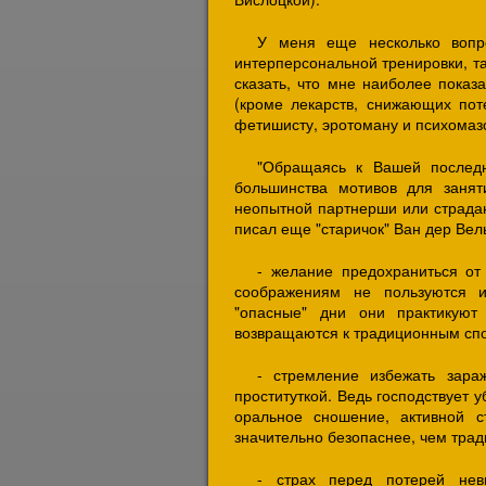
У меня еще несколько вопр
интерперсональной тренировки, та
сказать, что мне наиболее показ
(кроме лекарств, снижающих поте
фетишисту, эротоману и психомаз
"Обращаясь к Вашей последн
большинства мотивов для занят
неопытной партнерши или страдаю
писал еще "старичок" Ван дер Вел
- желание предохраниться от
соображениям не пользуются и
"опасные" дни они практикуют
возвращаются к традиционным спо
- стремление избежать зара
проституткой. Ведь господствует 
оральное сношение, активной 
значительно безопаснее, чем тра
- страх перед потерей неви