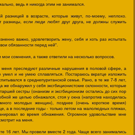
мально, ведь я никогда этим не занимался.
 разницей в возрасте, которые живут, по-моему, неплохо.
т разницы, если люди любят друг друга, не должны служить
зненно важно, удовлетворить жену, себя и хоть раз испытать
свои обязанности перед ней".
и мои сомнения, а также ответили на несколько вопросов.
ет, меня преследуют различные нарушения в половой сфере, а
е умел и не умею сплавляться. Постараюсь вкратце изложить
итывался в среднепуританской семье. Рано, в те же 7-8 лет,
а же обнаружил у себя эксгбиционистские склонности, которые
таршей сестры (онанизм и эксгбиционизм остались до сих пор
добной же целью обнажался, стоя у окна (напротив находилась
 много молодых женщин), позднее (очень короткое время)
е, а в последние годы - только летом на малолюдных пляжах,
нанировал во время обнажения. Огромное удовольствие мне
смотрит на меня.
те 16 лет. Мы провели вместе 2 года. Чаще всего занимались