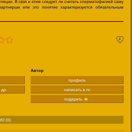
ляции. В свзя и этим следует ли считать сперматофагией саму
партнерши или это понятие характеризуется обязательным
0
Автор
е
профиль
 др.
написать в лс
подарить
Ю (
0
)