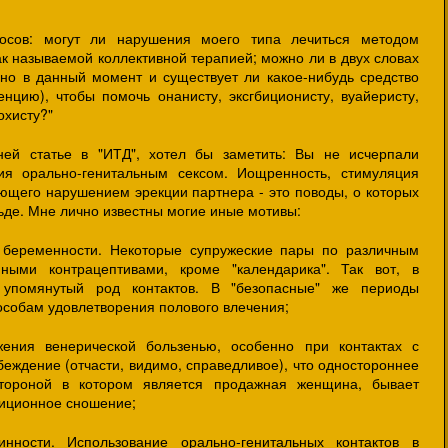
осов: могут ли нарушения моего типа лечиться методом
к называемой коллективной терапией; можно ли в двух словах
ано в данный момент и существует ли какое-нибудь средство
нцию), чтобы помочь онанисту, эксгбиционисту, вуайеристу,
охисту?"
ей статье в "ИТД", хотел бы заметить: Вы не исчерпали
ия орально-генитальным сексом. Иощренность, стимуляция
щего нарушением эрекции партнера - это поводы, о которых
ьде. Мне лично известны могие иные мотивы:
 беременности. Некоторые супружеские пары по различным
ными контрацептивами, кроме "календарика". Так вот, в
 упомянутый род контактов. В "безопасные" же периоды
собам удовлетворения полового влечения;
жения венерической бользенью, особенно при контактах с
убеждение (отчасти, видимо, справедливое), что одностороннее
стороной в котором является продажная женщина, бывает
диционное сношение;
нности. Использование орально-генитальных контактов в