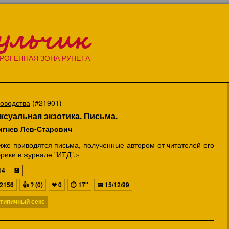
ульчик
РОГЕННАЯ ЗОНА РУНЕТА
ководства
(#21901)
ксуальная экзотика. Письма.
игнев Лев-Старович
иже приводятся письма, полученные автором от читателей его
рики в журнале "ИТД".»
14
💾
2156
👍
? (0)
❤
0
⏱
17"
📅
15/12/99
типичный секс