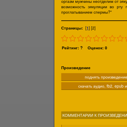
оргазм мужчины неотделим от эяку
возможность эякуляции во рту 
проглатыванием спермы?"
Страницы:
[
1
] [2]
Рейтинг: ?
Оценок: 0
Произведение
поднять произведени
скачать аудио, fb2, epub и
КОММЕНТАРИИ К ПРОИЗВЕДЕНИ