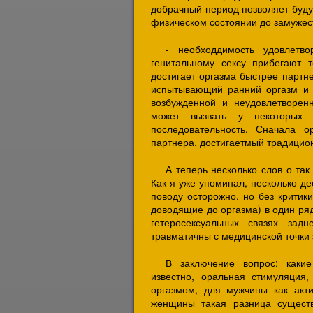
добрачный период позволяет буд
физическом состоянии до замужес
- необходдимость удовлетво
генитальному сексу прибегают 
достигает оргазма быстрее партн
испытывающий ранний оргазм и 
возбужденной и неудовлетворен
может вызвать у некоторых 
последовательность. Сначала 
партнера, достигаетмый традицио
А теперь несколько слов о та
Как я уже упоминал, несколько де
поводу осторожно, но без критик
доводящие до оргазма) в один ряд
гетеросексуальных связях зад
травматичны с медицинской точки 
В заключение вопрос: каки
известно, оральная стимуляция
оргазмом, для мужчины как акт
женщины такая разница существ