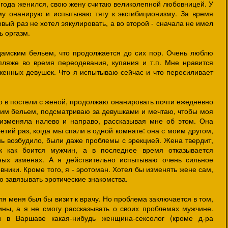
2 года женился, свою жену считаю великолепной любовницей. У
му онанирую и испытываю тягу к эксгибиционизму. За время
вый раз не хотел эякулировать, а во второй - сначала не имел
ь оргазм.
дамским бельем, что продолжается до сих пор. Очень люблю
ляже во время переодевания, купания и т.п. Мне нравится
енных девушек. Что я испытываю сейчас и что пересиливает
 в постели с женой, продолжаю онанировать почти ежедневно
ким бельем, подсматриваю за девушками и мечтаю, чтобы моя
 изменяла налево и направо, рассказывая мне об этом. Она
етий раз, когда мы спали в одной комнате: она с моим другом,
нь возбудило, были даже проблемы с эрекцией. Жена твердит,
к как боится мужчин, а в последнее время отказывается
ых изменах. А я действительно испытываю очень сильное
ники. Кроме того, я - эротоман. Хотел бы изменять жене сам,
ю завязывать эротические знакомства.
 меня был бы визит к врачу. Но проблема заключается в том,
чины, а я не смогу рассказывать о своих проблемах мужчине.
 в Варшаве какая-нибудь женщина-сексолог (кроме д-ра