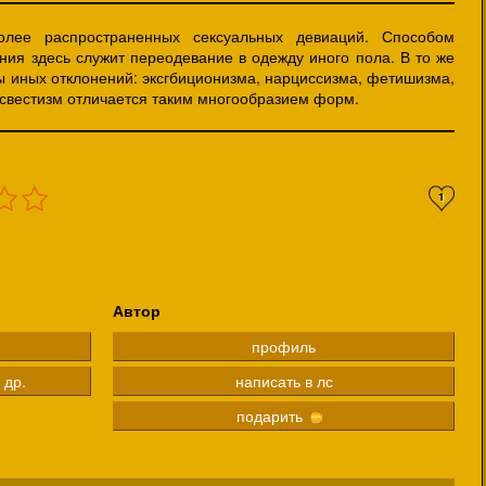
олее распространенных сексуальных девиаций. Способом
ния здесь служит переодевание в одежду иного пола. В то же
ы иных отклонений: эксгбиционизма, нарциссизма, фетишизма,
нсвестизм отличается таким многообразием форм.
1
Автор
е
профиль
 др.
написать в лс
подарить