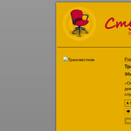
Ст
Э
Ру
Тр
Зб
«О
де
слу
A
👁
Не