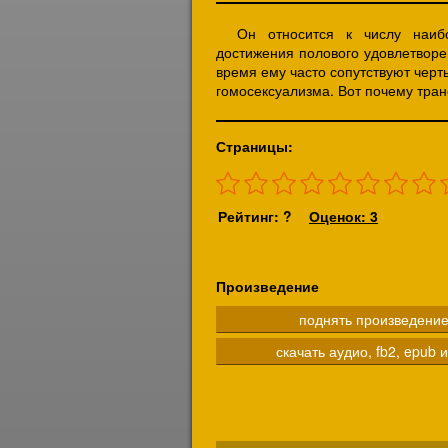
Он относится к числу наиб
достижения полового удовлетворе
время ему часто сопутствуют черт
гомосексуализма. Вот почему тра
Страницы:
Рейтинг: ?
Оценок: 3
Произведение
поднять произведени
скачать аудио, fb2, epub и