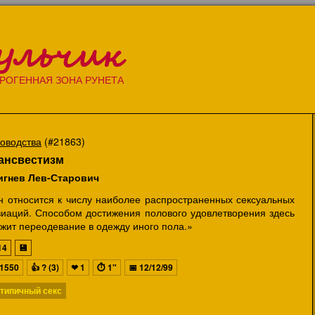
ульчик
РОГЕННАЯ ЗОНА РУНЕТА
ководства
(#21863)
ансвестизм
игнев Лев-Старович
н относится к числу наиболее распространенных сексуальных
виаций. Способом достижения полового удовлетворения здесь
жит переодевание в одежду иного пола.»
14
💾
1550
👍
? (3)
❤
1
⏱
1"
📅
12/12/99
типичный секс