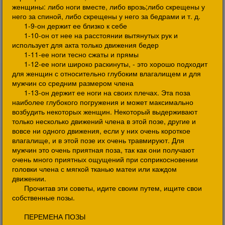
женщины: либо ноги вместе, либо врозь;либо скрещены у
него за спиной, либо скрещены у него за бедрами и т. д.
1-9-он держит ее близко к себе
1-10-он от нее на расстоянии вытянутых рук и
использует для акта только движения бедер
1-11-ее ноги тесно сжаты и прямы
1-12-ее ноги широко раскинуты, - это хорошо подходит
для женщин с относительно глубоким влагалищем и для
мужчин со средним размером члена
1-13-он держит ее ноги на своих плечах. Эта поза
наиболее глубокого погружения и может максимально
возбудить некоторых женщин. Некоторый выдерживают
только несколько движений члена в этой позе, другие и
вовсе ни одного движения, если у них очень короткое
влагалище, и в этой позе их очень травмируют. Для
мужчин это очень приятная поза, так как они получают
очень много приятных ощущений при соприкосновении
головки члена с мягкой тканью матеи или каждом
движении.
Прочитав эти советы, идите своим путем, ищите свои
собственные позы.
ПЕРЕМЕНА ПОЗЫ