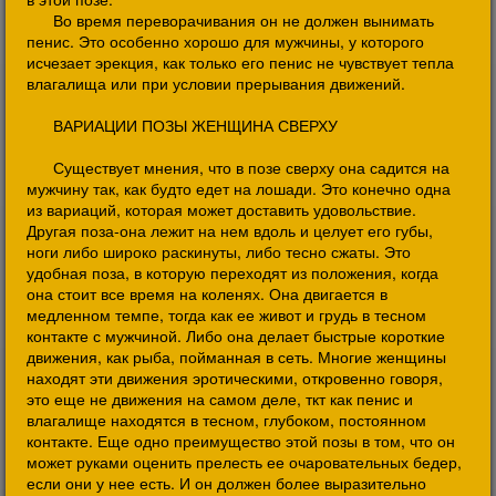
Во время переворачивания он не должен вынимать
пенис. Это особенно хорошо для мужчины, у которого
исчезает эрекция, как только его пенис не чувствует тепла
влагалища или при условии прерывания движений.
ВАРИАЦИИ ПОЗЫ ЖЕНЩИНА СВЕРХУ
Существует мнения, что в позе сверху она садится на
мужчину так, как будто едет на лошади. Это конечно одна
из вариаций, которая может доставить удовольствие.
Другая поза-она лежит на нем вдоль и целует его губы,
ноги либо широко раскинуты, либо тесно сжаты. Это
удобная поза, в которую переходят из положения, когда
она стоит все время на коленях. Она двигается в
медленном темпе, тогда как ее живот и грудь в тесном
контакте с мужчиной. Либо она делает быстрые короткие
движения, как рыба, пойманная в сеть. Многие женщины
находят эти движения эротическими, откровенно говоря,
это еще не движения на самом деле, ткт как пенис и
влагалище находятся в тесном, глубоком, постоянном
контакте. Еще одно преимущество этой позы в том, что он
может руками оценить прелесть ее очаровательных бедер,
если они у нее есть. И он должен более выразительно