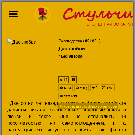
Стульчи
ЭРОГЕННАЯ ЗОНА РУН
(#21831)
Руководства
Дао любви
* Без автора
A
14
💾
👁
👍
❤
0
⏱
6764
? (0)
173"
📅
12/12/99
«Две сотни лет назад, а может и более, китайские
Руководства зарубежных авторов
даоисты писали откровенные, подобные книги о
любви и сексе. Они не отличались ни
похотливостью, ни самопоглощением, т. к.
рассматривали искусство любить, как фактор