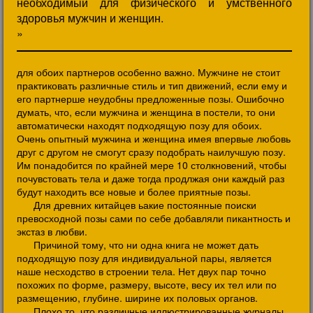
необходимый для физического и умственного
здоровья мужчин и женщин.
»
для обоих партнеров особенно важно. Мужчине не стоит
практиковать различные стиль и тип движений, если ему и
его партнерше неудобны предложенные позы. Ошибочно
думать, что, если мужчина и женщина в постели, то они
автоматически находят подходящую позу для обоих.
Очень опытный мужчина и женщина имея впервые любовь
друг с другом не смогут сразу подобрать наилучшую позу.
Им понадобится по крайней мере 10 столкновений, чтобы
почувстовать тела и даже тогда продлжая они каждый раз
будут находить все новые и более приятные позы.
Для древних китайцев ьакие постоянные поиски
превосходной позы сами по себе добавляли пикантность и
экстаз в любви.
Причиной тому, что ни одна книга не может дать
подходящую позу для индивидуальной пары, является
наше несходство в строении тела. Нет двух пар точно
похожих по форме, размеру, высоте, весу их тел или по
размещению, глубине. ширине их половых органов.
Плохо то, что различные иллюстрированные журналы