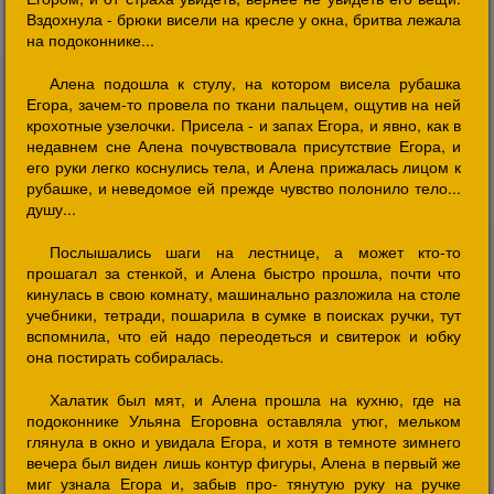
Вздохнула - брюки висели на кресле у окна, бритва лежала
на подоконнике...
Алена подошла к стулу, на котором висела рубашка
Егора, зачем-то провела по ткани пальцем, ощутив на ней
крохотные узелочки. Присела - и запах Егора, и явно, как в
недавнем сне Алена почувствовала присутствие Егора, и
его руки легко коснулись тела, и Алена прижалась лицом к
рубашке, и неведомое ей прежде чувство полонило тело...
душу...
Послышались шаги на лестнице, а может кто-то
прошагал за стенкой, и Алена быстро прошла, почти что
кинулась в свою комнату, машинально разложила на столе
учебники, тетради, пошарила в сумке в поисках ручки, тут
вспомнила, что ей надо переодеться и свитерок и юбку
она постирать собиралась.
Халатик был мят, и Алена прошла на кухню, где на
подоконнике Ульяна Егоровна оставляла утюг, мельком
глянула в окно и увидала Егора, и хотя в темноте зимнего
вечера был виден лишь контур фигуры, Алена в первый же
миг узнала Егора и, забыв про- тянутую руку на ручке