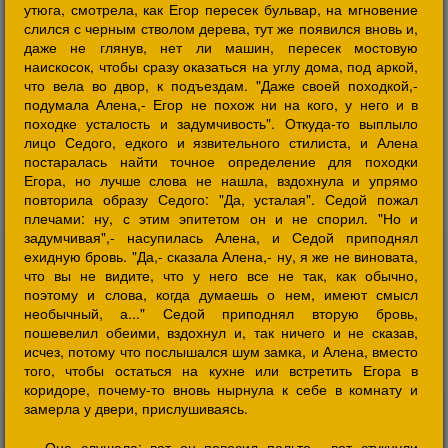
утюга, смотрела, как Егор пересек бульвар, на мгновение
слился с черным стволом дерева, тут же появился вновь и,
даже не глянув, нет ли машин, пересек мостовую
наискосок, чтобы сразу оказаться на углу дома, под аркой,
что вела во двор, к подъездам. "Даже своей походкой,-
подумала Алена,- Егор не похож ни на кого, у него и в
походке усталость и задумчивость". Откуда-то выплыло
лицо Седого, едкого и язвительного стилиста, и Алена
постаралась найти точное определение для походки
Егора, но лучше слова не нашла, вздохнула и упрямо
повторила образу Седого: "Да, усталая". Седой пожал
плечами: ну, с этим эпитетом он и не спорил. "Но и
задумчивая",- насупилась Алена, и Седой приподнял
ехидную бровь. "Да,- сказала Алена,- ну, я же не виновата,
что вы не видите, что у него все не так, как обычно,
поэтому и слова, когда думаешь о нем, имеют смысл
необычный, а..." Седой приподнял вторую бровь,
пошевелил обеими, вздохнул и, так ничего и не сказав,
исчез, потому что послышался шум замка, и Алена, вместо
того, чтобы остаться на кухне или встретить Егора в
коридоре, почему-то вновь нырнула к себе в комнату и
замерла у двери, прислушиваясь.
Она слушала: вот он повесил пальто... вот стукнули