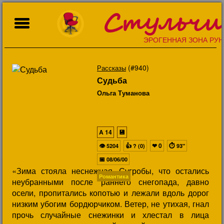
Стульчи
ЭРОГЕННАЯ ЗОНА РУН
(#940)
Рассказы
Судьба
Ольга Туманова
A
14
💾
👁
👍
❤
0
⏱
5204
? (0)
93"
📅
08/06/00
«Зима стояла неснежная. Сугробы, что остались
Романтика
неубранными после раннего снегопада, давно
осели, пропитались копотью и лежали вдоль дорог
низким убогим бордюрчиком. Ветер, не утихая, гнал
прочь случайные снежинки и хлестал в лица