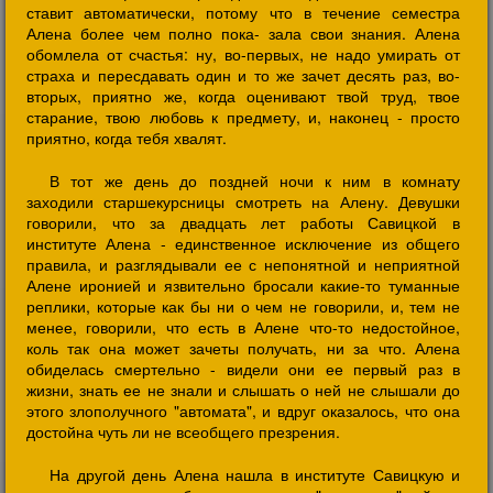
ставит автоматически, потому что в течение семестра
Алена более чем полно пока- зала свои знания. Алена
обомлела от счастья: ну, во-первых, не надо умирать от
страха и пересдавать один и то же зачет десять раз, во-
вторых, приятно же, когда оценивают твой труд, твое
старание, твою любовь к предмету, и, наконец - просто
приятно, когда тебя хвалят.
В тот же день до поздней ночи к ним в комнату
заходили старшекурсницы смотреть на Алену. Девушки
говорили, что за двадцать лет работы Савицкой в
институте Алена - единственное исключение из общего
правила, и разглядывали ее с непонятной и неприятной
Алене иронией и язвительно бросали какие-то туманные
реплики, которые как бы ни о чем не говорили, и, тем не
менее, говорили, что есть в Алене что-то недостойное,
коль так она может зачеты получать, ни за что. Алена
обиделась смертельно - видели они ее первый раз в
жизни, знать ее не знали и слышать о ней не слышали до
этого злополучного "автомата", и вдруг оказалось, что она
достойна чуть ли не всеобщего презрения.
На другой день Алена нашла в институте Савицкую и