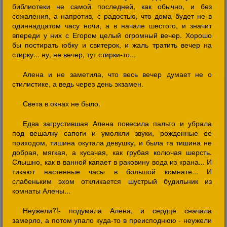
библиотеки не самой последней, как обычно, и без
сожаления, а напротив, с радостью, что дома будет не в
одиннадцатом часу ночи, а в начале шестого, и значит
впереди у них с Егором целый огромный вечер. Хорошо
бы постирать юбку и свитерок, и жаль тратить вечер на
стирку... ну, не вечер, тут стирки-то...
Алена и не заметила, что весь вечер думает не о
стилистике, а ведь через день экзамен.
Света в окнах не было.
Едва загрустившая Алена повесила пальто и убрала
под вешалку сапоги и умолкли звуки, рожденные ее
приходом, тишина окутала девушку, и была та тишина не
добрая, мягкая, а кусачая, как грубая колючая шерсть.
Слышно, как в ванной капает в раковину вода из крана... И
тикают настенные часы в большой комнате... И
слабеньким эхом откликается шустрый будильник из
комнаты Алены...
Неужели?!- подумала Алена, и сердце сначала
замерло, а потом упало куда-то в преисподнюю - неужели