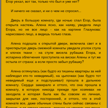
Егор уехал, вот так, только что был и уже нет?
И ничего не сказал, и ни о чем не спросил...
Дверь в большую комнату, где ночью спал Егор, была
открыта настежь. Алена ясно, как наяву, увидела лицо
Егора, но не все лицо - как на картине Глазунова:
нарисовано лицо, а видишь только глаза.
Алена подошла к открытой двери, включила свет и в
приоткрытую дверь смежной комнаты увидала уголок стула
и клочок ткани - на стуле висела рубашка Егора, и
испарина облегчения проступила на висках Алены и тут же
остыла от страха: а если просто забыл рубашку?
Алена оглянулась (как будто из тишины квартиры за ней
наблюдал кто-то невидимый), на цыпочках (как будто тот
невидимый еще и подслушивал) прошла в дальнюю
комнату. Сердце замирало и оттого, что она прошла в
комнату, в которую никогда прежде при хозяевах не
заходила и которая была как бы совсем их личная,
закрытая для нее, посторонней, и оттого, что в этой
комнате все, даже обычные стены были сейчас связаны с
Егором, и от страха увидеть, вернее не увидеть его вещи.