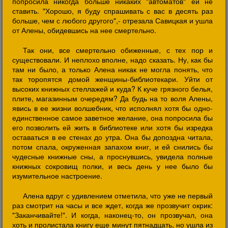
попросила никогда больше никаких "автоматов" ей не
ставить. "Хорошо, я буду спрашивать с вас в десять раз
больше, чем с любого другого",- отрезала Савицкая и ушла
от Алены, обидевшись на нее смертельно.
Так они, все смертельно обиженные, с тех пор и
существовали. И неплохо вполне, надо сказать. Ну, как бы
там ни было, а только Алена никак не могла понять, что
так торопятся домой женщины-библиотекари. Уйти от
высоких книжных стеллажей и куда? К куче грязного белья,
плите, магазинным очередям? Да будь на то воля Алены,
явись в ее жизни волшебник, что исполнял хотя бы одно-
единственное самое заветное желание, она попросила бы
его позволить ей жить в библиотеке или хотя бы изредка
оставаться в ее стенах до утра. Она бы допоздна читала,
потом спала, окруженная запахом книг, и ей снились бы
чудесные книжные сны, а проснувшись, увидела полные
книжных сокровищ полки, и весь день у нее было бы
изумительное настроение.
Алена вдруг с удивлением отметила, что уже не первый
раз смотрит на часы и все ждет, когда же прозвучит окрик:
"Заканчивайте!". И когда, наконец-то, он прозвучал, она
хоть и пролистала книгу еще минут пятнадцать, но ушла из