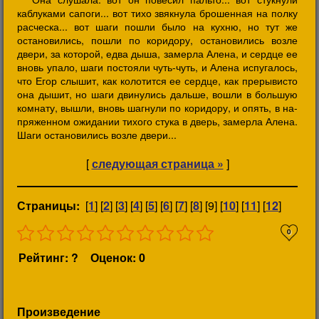
каблуками сапоги... вот тихо звякнула брошенная на полку
расческа... вот шаги пошли было на кухню, но тут же
остановились, пошли по коридору, остановились возле
двери, за которой, едва дыша, замерла Алена, и сердце ее
вновь упало, шаги постояли чуть-чуть, и Алена испугалось,
что Егор слышит, как колотится ее сердце, как прерывисто
она дышит, но шаги двинулись дальше, вошли в большую
комнату, вышли, вновь шагнули по коридору, и опять, в на-
пряженном ожидании тихого стука в дверь, замерла Алена.
Шаги остановились возле двери...
[
следующая страница »
]
Страницы:
[
1
] [
2
] [
3
] [
4
] [
5
] [
6
] [
7
] [
8
] [9] [
10
] [
11
] [
12
]
0
Рейтинг: ?
Оценок: 0
Произведение