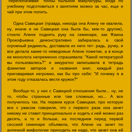
"перелопачивая" тонны пыльной макулатуры, когда по
учебнику подготовиться к занятиям можно за час, еще и
чай при этом попить.
Одна Савицкая (правда, никогда она Алену не хвалила,
ну, иначе и не Савицкая она была бы, кем-то другим),
стоило Алене поднять руку на семинаре, как Фаина
Прокофьевна демонстративно забиралась в свой
огромный ридикюль, доставала из него тет- радь, ручку, и
все делала какие-то неведомые Алене пометки, а в конце
ее монолога непременно спрашивала: "Какой литературой
вы пользовались?" и аккуратно записывала в тетрадь
фамилии авторов и названия книг, каждый раз
приговаривая негромко, как бы про себя: "И почему я в
этом году отказалась вести кружок?"
Вообще-то, у них с Савицкой отношения были... ну, не
то, чтобы странные или там сложные, но... А все
получилось так. На первом курсе Савицкая, про которую
все с ужасом говорили, что с первого раза она зачет
никому не ставит принципиально и ходить к ней можно раз
десять, а то и больше, на последнем перед первой
сессией семинаре объявила, что Алене на зачет по
античной мифологии приходить не надо, что зачет она ей