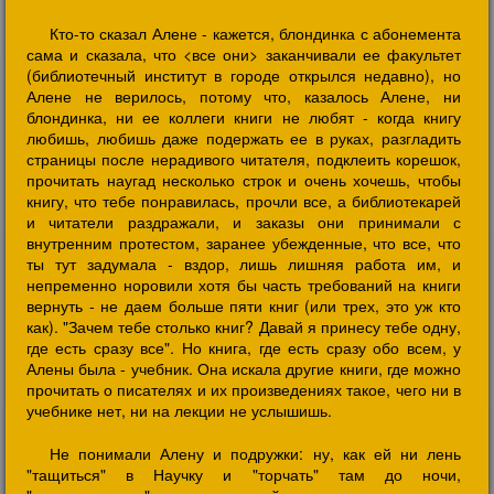
Кто-то сказал Алене - кажется, блондинка с абонемента
сама и сказала, что <все они> заканчивали ее факультет
(библиотечный институт в городе открылся недавно), но
Алене не верилось, потому что, казалось Алене, ни
блондинка, ни ее коллеги книги не любят - когда книгу
любишь, любишь даже подержать ее в руках, разгладить
страницы после нерадивого читателя, подклеить корешок,
прочитать наугад несколько строк и очень хочешь, чтобы
книгу, что тебе понравилась, прочли все, а библиотекарей
и читатели раздражали, и заказы они принимали с
внутренним протестом, заранее убежденные, что все, что
ты тут задумала - вздор, лишь лишняя работа им, и
непременно норовили хотя бы часть требований на книги
вернуть - не даем больше пяти книг (или трех, это уж кто
как). "Зачем тебе столько книг? Давай я принесу тебе одну,
где есть сразу все". Но книга, где есть сразу обо всем, у
Алены была - учебник. Она искала другие книги, где можно
прочитать о писателях и их произведениях такое, чего ни в
учебнике нет, ни на лекции не услышишь.
Не понимали Алену и подружки: ну, как ей ни лень
"тащиться" в Научку и "торчать" там до ночи,