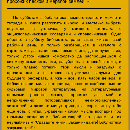
прохожих песком и мерзлой землей. »
По субботам в библиотеке немноголюдно, и можно и
тетради ,и книги разложить широко, и местечко выбрать
поуютнее, в уголочке, у книжного стеллажа с
энциклопедическими словарями и справочниками. Одно
обидно: в субботу библиотека рано закан- чивает свой
рабочий день, и только разберешься в каталоге с
карточками да выпишешь новые книги, да получишь их,
только устро- ишься комфортно да распрощаешься с
сиюминутными мыслями, да уйдешь с головой в текст, и
только плавно потекли твои мысли и раздумья о
прочитанном и в голове закружились задумки для
будущего реферата, а уже - все, пять часов вечера, и
библиотекари, милые женщины, вовсе не озабоченные ни
судьбами мировой литературы, ни литературными
нормами родного языка, торопятся до- мой и
неприязненно поторапливают немногочисленных
читателей, и даже те минут тридцать - сорок, что у тебя
еще есть, считай, украдены - какая мысль воспарит под
громким хождением библиотекарей по рядам и их
неулыбчивым "Сдавайте книги. Заканчи- вайте! Библиотека
закрывается!"?