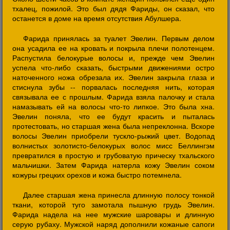
тхалец, пожилой. Это был дядя Фариды, он сказал, что
останется в доме на время отсутствия Абулшера.
Фарида принялась за туалет Эвелин. Первым делом
она усадила ее на кровать и покрыла плечи полотенцем.
Распустила белокурые волосы и, прежде чем Эвелин
успела что-либо сказать, быстрыми движениями остро
наточенного ножа обрезала их. Эвелин закрыла глаза и
стиснула зубы -- порвалась последняя нить, которая
связывала ее с прошлым. Фарида взяла палочку и стала
намазывать ей на волосы что-то липкое. Это была хна.
Эвелин поняла, что ее будут красить и пыталась
протестовать, но старшая жена была непреклонна. Вскоре
волосы Эвелин приобрели тускло-рыжий цвет. Водопад
волнистых золотисто-белокурых волос мисс Беллингэм
превратился в простую и грубоватую прическу тхальского
мальчишки. Затем Фарида натерла кожу Эвелин соком
кожуры грецких орехов и кожа быстро потемнела.
Далее старшая жена принесла длинную полосу тонкой
ткани, которой туго замотала пышную грудь Эвелин.
Фарида надела на нее мужские шаровары и длинную
серую рубаху. Мужской наряд дополнили кожаные сапоги