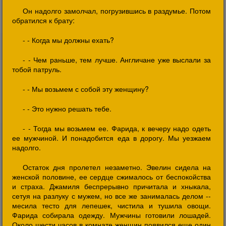
Он надолго замолчал, погрузившись в раздумье. Потом
обратился к брату:
- - Когда мы должны ехать?
- - Чем раньше, тем лучше. Англичане уже выслали за
тобой патруль.
- - Мы возьмем с собой эту женщину?
- - Это нужно решать тебе.
- - Тогда мы возьмем ее. Фарида, к вечеру надо одеть
ее мужчиной. И понадобится еда в дорогу. Мы уезжаем
надолго.
Остаток дня пролетел незаметно. Эвелин сидела на
женской половине, ее сердце сжималось от беспокойства
и страха. Джамиля беспрерывно причитала и хныкала,
сетуя на разлуку с мужем, но все же занималась делом --
месила тесто для лепешек, чистила и тушила овощи.
Фарида собирала одежду. Мужчины готовили лошадей.
Около шести часов в комнате женщин появился еще один