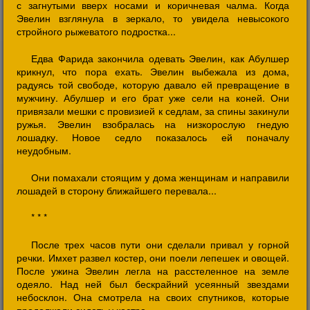
с загнутыми вверх носами и коричневая чалма. Когда
Эвелин взглянула в зеркало, то увидела невысокого
стройного рыжеватого подростка...
Едва Фарида закончила одевать Эвелин, как Абулшер
крикнул, что пора ехать. Эвелин выбежала из дома,
радуясь той свободе, которую давало ей превращение в
мужчину. Абулшер и его брат уже сели на коней. Они
привязали мешки с провизией к седлам, за спины закинули
ружья. Эвелин взобралась на низкорослую гнедую
лошадку. Новое седло показалось ей поначалу
неудобным.
Они помахали стоящим у дома женщинам и направили
лошадей в сторону ближайшего перевала...
* * *
После трех часов пути они сделали привал у горной
речки. Имхет развел костер, они поели лепешек и овощей.
После ужина Эвелин легла на расстеленное на земле
одеяло. Над ней был бескрайний усеянный звездами
небосклон. Она смотрела на своих спутников, которые