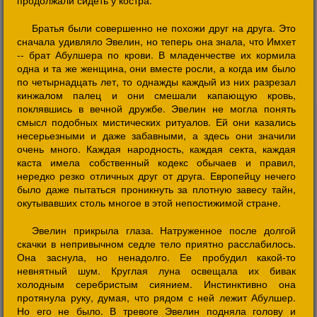
продолжали сидеть у костра.
Братья были совершенно не похожи друг на друга. Это
сначала удивляло Эвелин, но теперь она знала, что Имхет
-- брат Абулшера по крови. В младенчестве их кормила
одна и та же женщина, они вместе росли, а когда им было
по четырнадцать лет, то однажды каждый из них разрезал
кинжалом палец и они смешали капающую кровь,
поклявшись в вечной дружбе. Эвелин не могла понять
смысл подобных мистических ритуалов. Ей они казались
несерьезными и даже забавными, а здесь они значили
очень много. Каждая народность, каждая секта, каждая
каста имела собственный кодекс обычаев и правил,
нередко резко отличных друг от друга. Европейцу нечего
было даже пытаться проникнуть за плотную завесу тайн,
окутывавших столь многое в этой непостижимой стране.
Эвелин прикрыла глаза. Натруженное после долгой
скачки в непривычном седле тело приятно расслабилось.
Она заснула, но ненадолго. Ее пробудил какой-то
невнятный шум. Круглая луна освещала их бивак
холодным серебристым сиянием. Инстинктивно она
протянула руку, думая, что рядом с ней лежит Абулшер.
Но его не было. В тревоге Эвелин подняла голову и