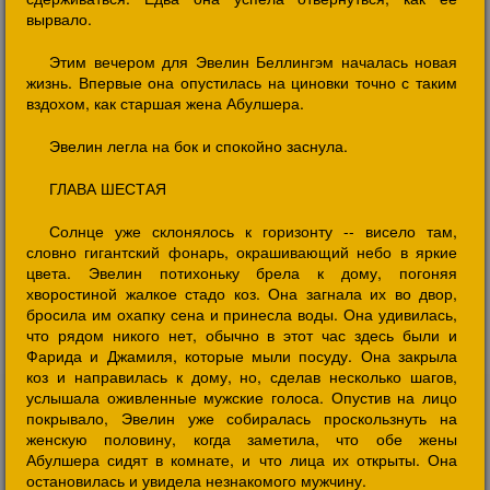
вырвало.
Этим вечером для Эвелин Беллингэм началась новая
жизнь. Впервые она опустилась на циновки точно с таким
вздохом, как старшая жена Абулшера.
Эвелин легла на бок и спокойно заснула.
ГЛАВА ШЕСТАЯ
Солнце уже склонялось к горизонту -- висело там,
словно гигантский фонарь, окрашивающий небо в яркие
цвета. Эвелин потихоньку брела к дому, погоняя
хворостиной жалкое стадо коз. Она загнала их во двор,
бросила им охапку сена и принесла воды. Она удивилась,
что рядом никого нет, обычно в этот час здесь были и
Фарида и Джамиля, которые мыли посуду. Она закрыла
коз и направилась к дому, но, сделав несколько шагов,
услышала оживленные мужские голоса. Опустив на лицо
покрывало, Эвелин уже собиралась проскользнуть на
женскую половину, когда заметила, что обе жены
Абулшера сидят в комнате, и что лица их открыты. Она
остановилась и увидела незнакомого мужчину.