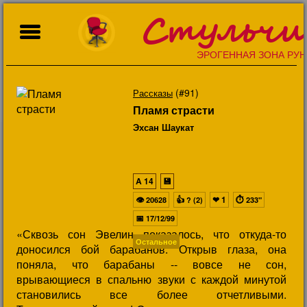
Стульчи
ЭРОГЕННАЯ ЗОНА РУН
(#91)
Рассказы
Пламя страсти
Эхсан Шаукат
A
14
💾
👁
👍
❤
1
⏱
20628
? (2)
233"
📅
17/12/99
«Сквозь сон Эвелин показалось, что откуда-то
Остальное
доносился бой барабанов. Открыв глаза, она
поняла, что барабаны -- вовсе не сон,
врывающиеся в спальню звуки с каждой минутой
становились все более отчетливыми.