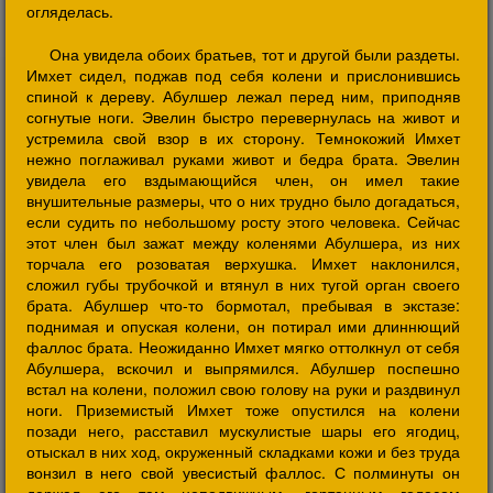
огляделась.
Она увидела обоих братьев, тот и другой были раздеты.
Имхет сидел, поджав под себя колени и прислонившись
спиной к дереву. Абулшер лежал перед ним, приподняв
согнутые ноги. Эвелин быстро перевернулась на живот и
устремила свой взор в их сторону. Темнокожий Имхет
нежно поглаживал руками живот и бедра брата. Эвелин
увидела его вздымающийся член, он имел такие
внушительные размеры, что о них трудно было догадаться,
если судить по небольшому росту этого человека. Сейчас
этот член был зажат между коленями Абулшера, из них
торчала его розоватая верхушка. Имхет наклонился,
сложил губы трубочкой и втянул в них тугой орган своего
брата. Абулшер что-то бормотал, пребывая в экстазе:
поднимая и опуская колени, он потирал ими длиннющий
фаллос брата. Неожиданно Имхет мягко оттолкнул от себя
Абулшера, вскочил и выпрямился. Абулшер поспешно
встал на колени, положил свою голову на руки и раздвинул
ноги. Приземистый Имхет тоже опустился на колени
позади него, расставил мускулистые шары его ягодиц,
отыскал в них ход, окруженный складками кожи и без труда
вонзил в него свой увесистый фаллос. С полминуты он