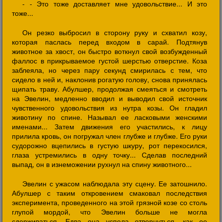
- - Это тоже доставляет мне удовольствие... И это
тоже...
Он резко выбросил в сторону руку и схватил козу,
которая паслась перед входом в сарай. Подтянув
животное за хвост, он быстро воткнул свой возбужденный
фаллос в прикрываемое густой шерстью отверстие. Коза
заблеяла, но через пару секунд смирилась с тем, что
сидело в ней и, наклонив рогатую голову, снова принялась
щипать траву. Абулшер, продолжая смеяться и смотреть
на Эвелин, медленно вводил и выводил свой источник
чувственного удовольствия из нутра козы. Он гладил
животину по спине. Называл ее ласковыми женскими
именами... Затем движения его участились, к лицу
прилила кровь, он погружал член глубже и глубже. Его руки
судорожно вцепились в густую шкуру, рот перекосился,
глаза устремились в одну точку... Сделав последний
выпад, он в изнеможении рухнул на спину животного...
Эвелин с ужасом наблюдала эту сцену. Ее затошнило.
Абулшер с таким откровением смаковал последствия
эксперимента, проведенного на этой грязной козе со столь
глупой мордой, что Эвелин больше не могла
сдерживаться. Едва она успела отвернуться, как ее