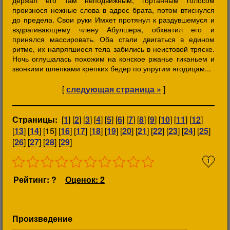
держал его там неподвижным, гортанным голосом
произнося нежные слова в адрес брата, потом втиснулся
до предела. Свои руки Имхет протянул к раздувшемуся и
вздрагивающему члену Абулшера, обхватил его и
принялся массировать. Оба стали двигаться в едином
ритме, их напрягшиеся тела забились в неистовой тряске.
Ночь оглушалась похожим на конское ржанье гиканьем и
звонкими шлепками крепких бедер по упругим ягодицам...
[
следующая страница »
]
Страницы:
[
1
] [
2
] [
3
] [
4
] [
5
] [
6
] [
7
] [
8
] [
9
] [
10
] [
11
] [
12
]
[
13
] [
14
] [15] [
16
] [
17
] [
18
] [
19
] [
20
] [
21
] [
22
] [
23
] [
24
] [
25
]
[
26
] [
27
] [
28
] [
29
]
1
Рейтинг: ?
Оценок: 2
Произведение