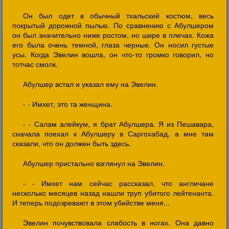
Он был одет в обычный тхальский костюм, весь
покрытый дорожной пылью. По сравнению с Абулшером
он был значительно ниже ростом, но шире в плечах. Кожа
его была очень темной, глаза черные. Он носил густые
усы. Когда Эвелин вошла, он что-то громко говорил, но
тотчас смолк.
Абулшер встал и указал ему на Эвелин.
- - Имхет, это та женщина.
- - Салам алейкум, я брат Абулшера. Я из Пешавара,
сначала поехал к Абулшеру в Саргохабад, а мне там
сказали, что он должен быть здесь.
Абулшер пристально взглянул на Эвелин.
- - Имхет нам сейчас рассказал, что англичане
несколько месяцев назад нашли труп убитого лейтенанта.
И теперь подозревают в этом убийстве меня...
Эвелин почувствовала слабость в ногах. Она давно