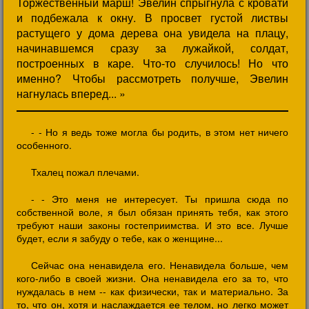
Торжественный марш! Эвелин спрыгнула с кровати
и подбежала к окну. В просвет густой листвы
растущего у дома дерева она увидела на плацу,
начинавшемся сразу за лужайкой, солдат,
построенных в каре. Что-то случилось! Но что
именно? Чтобы рассмотреть получше, Эвелин
нагнулась вперед... »
- - Но я ведь тоже могла бы родить, в этом нет ничего
особенного.
Тхалец пожал плечами.
- - Это меня не интересует. Ты пришла сюда по
собственной воле, я был обязан принять тебя, как этого
требуют наши законы гостеприимства. И это все. Лучше
будет, если я забуду о тебе, как о женщине...
Сейчас она ненавидела его. Ненавидела больше, чем
кого-либо в своей жизни. Она ненавидела его за то, что
нуждалась в нем -- как физически, так и материально. За
то, что он, хотя и наслаждается ее телом, но легко может