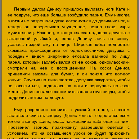
Первым делом Денису пришлось вылизать ноги Кате и
ее подруге, что еще больше возбудило парня. Ему никогда
в жизни не разрешали даже дотронуться до девичьих ног, и
теперь он наверстывал упущенное, нежно гладя икры
мучительниц. Наконец, с конца класса подошла девушка с
загадочной улыбкой и, велев Денису лечь на спину,
уселась пиздой ему на лицо. Широкая юбка полностью
скрывала происходящее от одноклассников, девушка с
победным видом энергично елозила вагиной по лицу
парня, который захлебывался от ее соков, одноклассники
смотрели на нее с восхищением. На соски Дениса
прицепили зажимы для бумаг, и он понял, что вот-вот
кончит. Спустив на лицо жертве, девушка аккуратно, чтобы
не засветиться, поднялась на ноги и вернулась на свое
место. Денис пытался запомнить запах и вкус пизды, чтобы
подрочить потом на досуге.
Ему разрешили кончить с указкой в попе, а затем
заставили слизать сперму. Денис кончал, содрогаясь всем
телом в конвульсиях, класс насмешливо наблюдал за ним.
Прозвенел звонок, практиканту разрешили одеться с
условием, что на оставшиеся уроки он будет приходить
уже обнаженным, но потом за выполнение желания