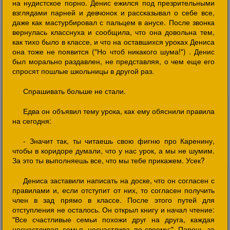
на нудистское порно. Денис ежился под презрительными
взглядами парней и девчонок и рассказывал о себе все,
даже как мастурбировал с пальцем в анусе. После звонка
вернулась класснуха и сообщила, что она довольна тем,
как тихо было в классе, и что на оставшихся уроках Дениса
она тоже не появится ("Но чтоб никакого шума!") . Денис
был морально раздавлен, не представляя, о чем еще его
спросят пошлые школьницы в другой раз.
Спрашивать больше не стали.
Едва он объявил тему урока, как ему обяснили правила
на сегодня:
- Значит так, ты читаешь свою фигню про Каренину,
чтобы в коридоре думали, что у нас урок, а мы не шумим.
За это ты выполняешь все, что мы тебе прикажем. Усек?
Дениса заставили написать на доске, что он согласен с
правилами и, если отступит от них, то согласен получить
член в зад прямо в классе. После этого путей для
отступления не осталось. Он открыл книгу и начал чтение:
"Все счастливые семьи похожи друг на друга, каждая
несчастливая семья несчастлива по-своему:" Парень за