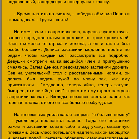
подавленный, запер дверь и повернулся к классу.
- Время платить по счетам, - победно объявил Попов и
скомандовал: - Трусы - снять!
Не имея воли к сопротивлению, парень спустил трусы,
впервые представ голым перед кем-то, кроме родителей.
Член съежился от страха и холода, а он и так не был
особо большим. Дениса заставили медленно пройти по
рядам, чтобы каждый мог рассмотреть все подробно.
Девушки смотрели на качающийся член и приглушенно
смеялись. Затем Дениса предсказуемо заставили дрочить.
Сев на учительский стол с расставленными ногами, он
должен был водить рукой по члену так, как ему
приказывали - "медленно, теперь яйца, теперь залупи,
быстрее, оттяни яйца вниз" - при этом ему строго-настрого
запретили кончать. Взгляды девчонок стегали парня как
горячая плетка, отчего он все больше возбуждался.
На головке выступила капля спермы, "я больше немогу"
, - умоляюще прошептал парень. Тогда его поставили
раком и заставили совать себе в зад указку, смазанную
плевками. Весь класс потешался над тем, как он морщится
и ерзает попой, пытаясь облегчить самоизнасилование.