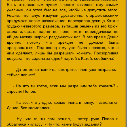
Быть оттраханным чужим членом казалось ему самым
ужасным, он готов был на все, чтобы не допустить этого.
Решив, что анус измучен достаточно, старшеклассники
придумали новое развлечение: перезрелая девица Катя с
грудью четвертого размера, вытащив ремень из его брюк,
стала хлестать парня по попе, метя периодически по
яйцам между широко раздвинутых ног. В это время Денис
дрочил, потому что эрекция не должна была
прекращаться. Под конец ему уже было неважно, что с
ним сделают, лишь бы разрешили кончить. Прозорливая
девушка, что сидела за одной партой с Катей, сообщила:
- Да он хочет кончить, смотрите, член уже покраснел,
сейчас лопнет!
- На что ты готов, если мы разрешим тебе кончить? -
спросил Попов.
- На все, что угодно, кроме члена в попку, - взмолился
Денис. Все засмеялись.
- Ну, что ж, ты сам решил, - потер руки Попов и
обратился к классу: - Ну что, какие будут задания?