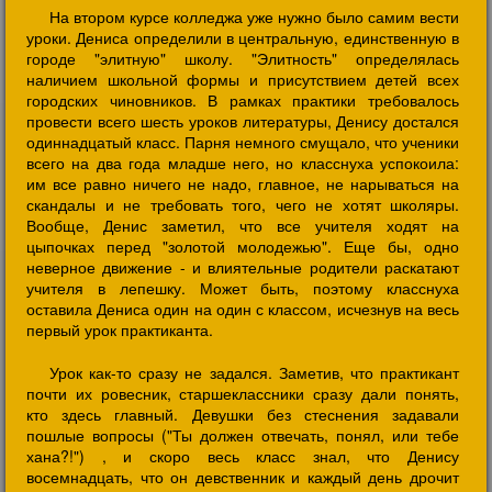
На втором курсе колледжа уже нужно было самим вести
уроки. Дениса определили в центральную, единственную в
городе "элитную" школу. "Элитность" определялась
наличием школьной формы и присутствием детей всех
городских чиновников. В рамках практики требовалось
провести всего шесть уроков литературы, Денису достался
одиннадцатый класс. Парня немного смущало, что ученики
всего на два года младше него, но класснуха успокоила:
им все равно ничего не надо, главное, не нарываться на
скандалы и не требовать того, чего не хотят школяры.
Вообще, Денис заметил, что все учителя ходят на
цыпочках перед "золотой молодежью". Еще бы, одно
неверное движение - и влиятельные родители раскатают
учителя в лепешку. Может быть, поэтому класснуха
оставила Дениса один на один с классом, исчезнув на весь
первый урок практиканта.
Урок как-то сразу не задался. Заметив, что практикант
почти их ровесник, старшеклассники сразу дали понять,
кто здесь главный. Девушки без стеснения задавали
пошлые вопросы ("Ты должен отвечать, понял, или тебе
хана?!") , и скоро весь класс знал, что Денису
восемнадцать, что он девственник и каждый день дрочит