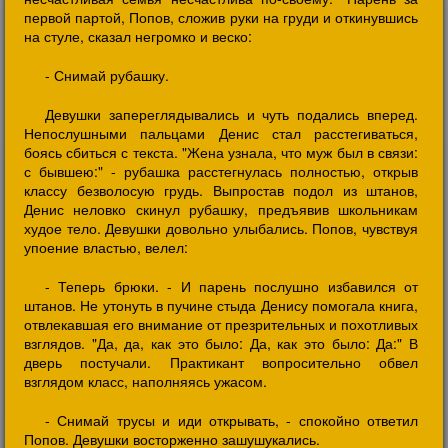
первой партой, Попов, сложив руки на груди и откинувшись
на стуле, сказал негромко и веско:
- Снимай рубашку.
Девушки запереглядывались и чуть подались вперед.
Непослушными пальцами Денис стал расстегиваться,
боясь сбиться с текста. "Жена узнала, что муж был в связи:
с бывшею:" - рубашка расстегнулась полностью, открыв
классу безволосую грудь. Выпростав подол из штанов,
Денис неловко скинул рубашку, предъявив школьникам
худое тело. Девушки довольно улыбались. Попов, чувствуя
упоение властью, велел:
- Теперь брюки. - И парень послушно избавился от
штанов. Не утонуть в пучине стыда Денису помогала книга,
отвлекавшая его внимание от презрительных и похотливых
взглядов. "Да, да, как это было: Да, как это было: Да:" В
дверь постучали. Практикант вопросительно обвел
взглядом класс, наполняясь ужасом.
- Снимай трусы и иди открывать, - спокойно ответил
Попов. Девушки восторженно зашушукались.