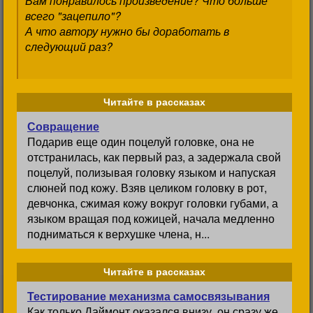
Вам понравилось произведение? Что больше
всего "зацепило"?
А что автору нужно бы доработать в
следующий раз?
Читайте в рассказах
Совращение
Подарив еще один поцелуй головке, она не
отстранилась, как первый раз, а задержала свой
поцелуй, полизывая головку языком и напуская
слюней под кожу. Взяв целиком головку в рот,
девчонка, сжимая кожу вокруг головки губами, а
языком вращая под кожицей, начала медленно
подниматься к верхушке члена, н...
Читайте в рассказах
Тестирование механизма самосвязывания
Как только Даймонт оказался внизу, он сразу же