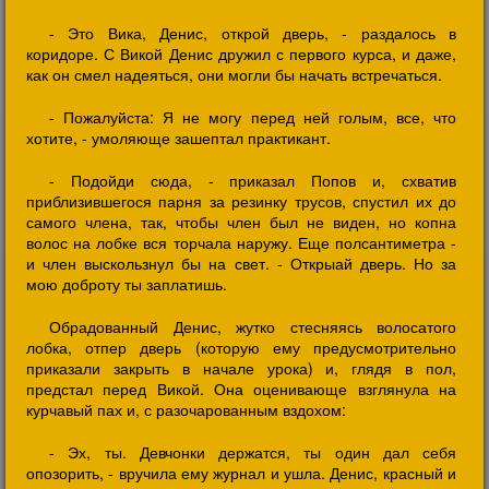
- Это Вика, Денис, открой дверь, - раздалось в
коридоре. С Викой Денис дружил с первого курса, и даже,
как он смел надеяться, они могли бы начать встречаться.
- Пожалуйста: Я не могу перед ней голым, все, что
хотите, - умоляюще зашептал практикант.
- Подойди сюда, - приказал Попов и, схватив
приблизившегося парня за резинку трусов, спустил их до
самого члена, так, чтобы член был не виден, но копна
волос на лобке вся торчала наружу. Еще полсантиметра -
и член выскользнул бы на свет. - Открыай дверь. Но за
мою доброту ты заплатишь.
Обрадованный Денис, жутко стесняясь волосатого
лобка, отпер дверь (которую ему предусмотрительно
приказали закрыть в начале урока) и, глядя в пол,
предстал перед Викой. Она оценивающе взглянула на
курчавый пах и, с разочарованным вздохом:
- Эх, ты. Девчонки держатся, ты один дал себя
опозорить, - вручила ему журнал и ушла. Денис, красный и