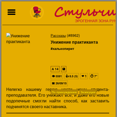
Стульчи
ЭРОГЕННАЯ ЗОНА РУН
(#8962)
Рассказы
Унижение практиканта
#халькопирит
A
14
💾
👁
👍
❤
1
⏱
5591
8.5 (5)
7"
📅
26/09/15
Нелегко нашему герою нести ношу студента-
По принуждению
Экзекуция
преподавателя. Его унижают все, и даже его новые
подопечные смогли найти способ, как заставить
подчинятся своего наставника.