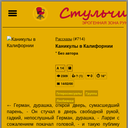
Стульчи
ЭРОГЕННАЯ ЗОНА РУН
(#714)
Рассказы
Каникулы в Калифорнии
* Без автора
A
14
💾
👁
👍
❤
0
⏱
2309
? (1)
16"
📅
14/02/00
Гетеросексуалы
Группа
Лесбиянки
«- Герман, дурашка, открой дверь, сумасшедший
парень, - Он стучал в дверь свободной рукой,
гадкий, непослушный Герман, дурашка, - Ларри с
сожалением покачал головой, - и такую публику