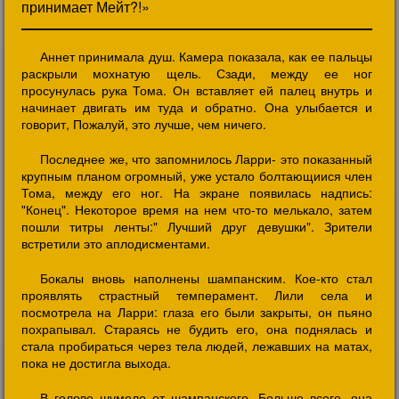
принимает Мейт?!»
Аннет принимала душ. Камера показала, как ее пальцы
раскрыли мохнатую щель. Сзади, между ее ног
просунулась рука Тома. Он вставляет ей палец внутрь и
начинает двигать им туда и обратно. Она улыбается и
говорит, Пожалуй, это лучше, чем ничего.
Последнее же, что запомнилось Ларри- это показанный
крупным планом огромный, уже устало болтающиися член
Тома, между его ног. На экране появилась надпись:
"Конец". Некоторое время на нем что-то мелькало, затем
пошли титры ленты:" Лучший друг девушки". Зрители
встретили это аплодисментами.
Бокалы вновь наполнены шампанским. Кое-кто стал
проявлять страстный темперамент. Лили села и
посмотрела на Ларри: глаза его были закрыты, он пьяно
похрапывал. Стараясь не будить его, она поднялась и
стала пробираться через тела людей, лежавших на матах,
пока не достигла выхода.
В голове шумело от шампанского. Больше всего, она