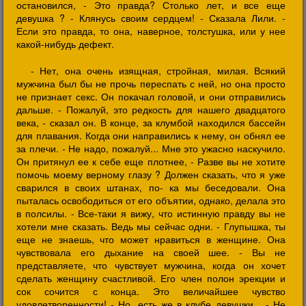
остановился, - Это правда? Столько лет, и все еще
девушка ? - Клянусь своим сердцем! - Сказала Лили. -
Если это правда, то она, наверное, толстушка, или у нее
какой-нибудь дефект.
- Нет, она очень изящная, стройная, милая. Всякий
мужчина был бы не прочь переспать с ней, но она просто
не признает секс. Он покачал головой, и они отправились
дальше. - Пожалуй, это редкость для нашего двадцатого
века, - сказал он. В конце, за клумбой находился бассейн
для плавания. Когда они направились к нему, он обнял ее
за плечи. - Не надо, пожалуй... Мне это ужасно наскучило.
Он притянул ее к себе еще плотнее, - Разве вы не хотите
помочь моему верному глазу ? Должен сказать, что я уже
сварился в своих штанах, по- ка мы беседовали. Она
пыталась освободиться от его объятии, однако, делала это
в полсилы. - Все-таки я вижу, что истинную правду вы не
хотели мне сказать. Ведь мы сейчас одни. - Глупышка, ты
еще не знаешь, что может нравиться в женщине. Она
чувствовала его дыхание на своей шее. - Вы не
представляете, что чувствует мужчина, когда он хочет
сделать женщину счастливой. Его член полон эрекции и
сок сочится с конца. Это величайшее чувство
удовлетворенности! - Но, есть же в клубе девушки... - Не