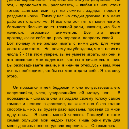
эти, - продолжал он, распаляясь, - любая из них, стоит
только заняться ими, тут же ложится, задирая подол и
раздвигая ножки. Таких у нас на студии дюжина, и у меня
работает столько же. И все они хо- тят от меня чего-то
большего: больше денег, главной роли, наконец, что бы я
женился, огромных алиментов. Все эти девки
прокладывают себе до- рогу передом, попросту своей ... .
Вот почему я не желаю иметь с ними дел. Для меня
достаточно этого. - Но, почему вы убеждены, что я не из их
числа ? - Я в этом уверен, вы не умеете играть, как они, и
это позволяет мне надеяться, что вы отличаетесь от них.
Вы разговариваете иначе, и я ина- че отношусь к вам. Мне
очень необходимо, чтобы вы мне отдали себя. Я так хочу
этого.
Он прижался к ней бедрами, и она почувствовала его
напрягшийся, член, упирающийся ей между ног. - Я
побеждена, - Сказала она и придала своему голосу самое
томное и нежное выражение, на какое она была только
способна, - но, вы будете разочарованы, проведя со мной
одну ночь. - Я очень мягкий человек. Пожалуй, в этом
самый большой мои недос- таток. Лишь один путь для
меня достичь полного удовлетворения. .. - Он замолчал, -