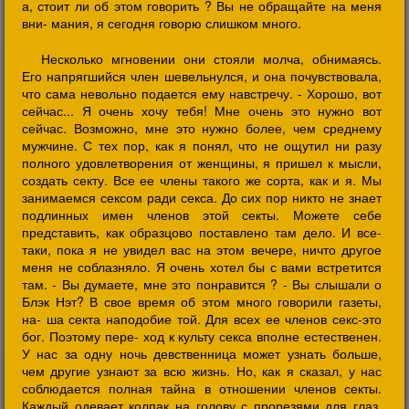
а, стоит ли об этом говорить ? Вы не обращайте на меня
вни- мания, я сегодня говорю слишком много.
Несколько мгновении они стояли молча, обнимаясь.
Его напрягшийся член шевельнулся, и она почувствовала,
что сама невольно подается ему навстречу. - Хорошо, вот
сейчас... Я очень хочу тебя! Мне очень это нужно вот
сейчас. Возможно, мне это нужно более, чем среднему
мужчине. С тех пор, как я понял, что не ощутил ни разу
полного удовлетворения от женщины, я пришел к мысли,
создать секту. Все ее члены такого же сорта, как и я. Мы
занимаемся сексом ради секса. До сих пор никто не знает
подлинных имен членов этой секты. Можете себе
представить, как образцово поставлено там дело. И все-
таки, пока я не увидел вас на этом вечере, ничто другое
меня не соблазняло. Я очень хотел бы с вами встретится
там. - Вы думаете, мне это понравится ? - Вы слышали о
Блэк Нэт? В свое время об этом много говорили газеты,
на- ша секта наподобие той. Для всех ее членов секс-это
бог. Поэтому пере- ход к культу секса вполне естественен.
У нас за одну ночь девственница может узнать больше,
чем другие узнают за всю жизнь. Но, как я сказал, у нас
соблюдается полная тайна в отношении членов секты.
Каждый одевает колпак на голову с прорезями для глаз.