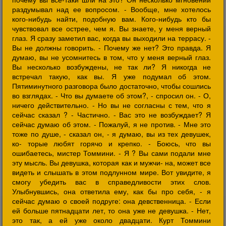
раздумывал над ее вопросом. - Вообще, мне хотелось
кого-нибудь найти, подобную вам. Кого-нибудь кто бы
чувствовал все острее, чем я. Вы знаете, у меня верный
глаз. Я сразу заметил вас, когда вы выходили на террасу. -
Вы не должны говорить. - Почему же нет? Это правда. Я
думаю, вы не усомнитесь в том, что у меня верный глаз.
Вы несколько возбуждены, не так ли? Я никогда не
встречал такую, как вы. Я уже подумал об этом.
Пятиминутного разговора было достаточно, чтобы сошлись
во взглядах. - Что вы думаете об этом?, - спросил он. - О,
ничего действительно. - Но вы не согласны с тем, что я
сейчас сказал ? - Частично. - Вас это не возбуждает? Я
сейчас думаю об этом. - Пожалуй, я не против. - Мне это
тоже по душе, - сказал он, - я думаю, вы из тех девушек,
ко- торые любят горячо и крепко. - Боюсь, что вы
ошибаетесь, мистер Томмини. - Я ? Вы сами подали мне
эту мысль. Вы девушка, которая как и мужчи- на, может все
видеть и слышать в этом подлунном мире. Вот увидите, я
смогу убедить вас в справедливости этих слов.
Улыбнувшись, она ответила ему, как бы про себя, - я
сейчас думаю о своей подруге: она девственница. - Если
ей больше пятнадцати лет, то она уже не девушка. - Нет,
это так, а ей уже около двадцати. Курт Томмини