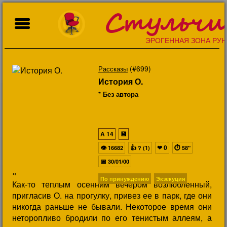
Стульчи
ЭРОГЕННАЯ ЗОНА РУН
(#699)
Рассказы
История О.
* Без автора
A
14
💾
👁
👍
❤
0
⏱
16682
? (1)
58"
📅
30/01/00
«
По принуждению
Экзекуция
Как-то теплым осенним вечером возлюбленный,
пригласив О. на прогулку, привез ее в парк, где они
никогда раньше не бывали. Некоторое время они
неторопливо бродили по его тенистым аллеям, а