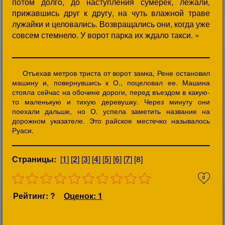
потом долго, до наступления сумерек, лежали,
прижавшись друг к другу, на чуть влажной траве
лужайки и целовались. Возвращались они, когда уже
совсем стемнело. У ворот парка их ждало такси. »
Отъехав метров триста от ворот замка, Рене остановил
машину и, повернувшись к О., поцеловал ее. Машина
стояла сейчас на обочине дороги, перед въездом в какую-
то маленькую и тихую деревушку. Через минуту они
поехали дальше, но О. успела заметить название на
дорожном указателе. Это райское местечко называлось
Руаси.
Страницы:
[
1
] [
2
] [
3
] [
4
] [
5
] [
6
] [
7
] [8]
0
Рейтинг: ?
Оценок: 1