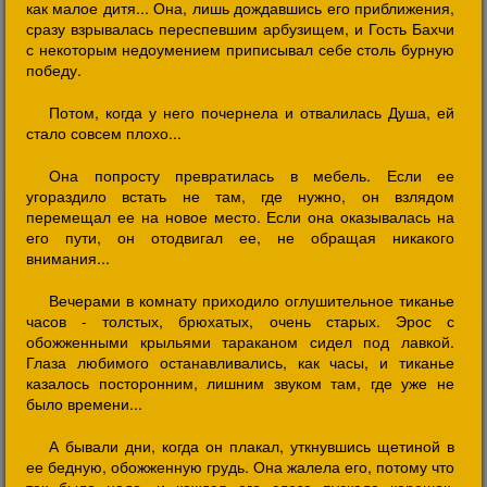
как малое дитя... Она, лишь дождавшись его приближения,
сразу взрывалась переспевшим арбузищем, и Гость Бахчи
с некоторым недоумением приписывал себе столь бурную
победу.
Потом, когда у него почернела и отвалилась Душа, ей
стало совсем плохо...
Она попросту превратилась в мебель. Если ее
угораздило встать не там, где нужно, он взлядом
перемещал ее на новое место. Если она оказывалась на
его пути, он отодвигал ее, не обращая никакого
внимания...
Вечерами в комнату приходило оглушительное тиканье
часов - толстых, брюхатых, очень старых. Эрос с
обожженными крыльями тараканом сидел под лавкой.
Глаза любимого останавливались, как часы, и тиканье
казалось посторонним, лишним звуком там, где уже не
было времени...
А бывали дни, когда он плакал, уткнувшись щетиной в
ее бедную, обожженную грудь. Она жалела его, потому что