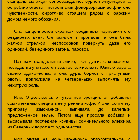
скандальные акции сопровождались бурной эякуляцией, а
ее робкие ответы - потаенными фейерверками во флигеле
чувственности, сиротливо стоящем рядом с барским
домом немого обожания.
Она канцелярской скрепкой соединяла черновики его
бездарных дней. Он катился в пропасть, а она была
жалкой стрелкой, неспособной повернуть даже его
одинокий, без единого вагона, паровоз.
Вот вам скандальный эпизод. От души, с книжечкой,
посидев на унитазе, он звал ее вылизывать Южные ворота
своего одиночества, и она, дура, борясь с приступами
рвоты, приползала на четвереньках выполнять эту
нехитрую роль.
Или. Отделываясь от утренней эрекции, он добавлял
сомнительных специй в ее утренний кофе. И она, сочтя эту
приправу изысканной, выпивала до капельки
предложенное зелье. Потом еще просила добавки и
высасывала последние крупицы сомнительного элексира
из Северных ворот его одиночества.
Или. Читая на ночь что-нибудь ортодоксальное, с