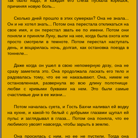
так было надо, и каждая его слеза пускала корешок,
причиняя новую боль...
Сколько дней прошло в этих сумерках? Она не знала...
Он и не хотел знать... Потом она перестала откликаться на
свое имя, и он перестал звать ее по имени. Потом они
поняли и приняли Луну, выли на нее, когда была охота или
просто смотрели в темноте. Потом перестал наступать
день, и воцарилась ночь, долгая, как остановка поезда в
тоннеле...
Даже когда он ушел в свою непомерную дозу, она не
сразу заметила это. Она продолжала ласкать его тело и
радовалась тому, что ее не наказывают. Она, никем не
остановленная, развернула во всю длину полотнище
любви с кривыми буквами на нем. Это были самые
счастливые дни в ее жизни...
Потом началась суета, и Гость Бахчи наливал ей водку
на кухне, и какой-то белый с добрыми глазами щупал ей
пульс и заглядывал в глаза... Потом она поняла, что ее
любимого увозят навсегда, чтобы зарыть в землю.
Она просилась с ним, но ее не пустили. Тогда она