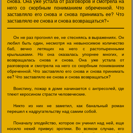
снова. Она уже устала от разговоров и смотрела на
него со скорбным пониманием обреченной. Что
заставляло его снова и снова принимать ее? Что
заставляло ее снова и снова возвращаться?»
Он не раз прогонял ее, не стесняясь в выражениях. Он
любил быть один, несмотря на невыносимое количество
баб, вечно летящих на него с растопыренными
крылышками. Но она оказалась упорнее многих, и
возвращалась снова и снова. Она уже устала от
разговоров и смотрела на него со скорбным пониманием
обреченной. Что заставляло его снова и снова принимать
ее? Что заставляло ее снова и снова возвращаться?
Воистину, пожар в доме начинается с антресолей, где
тлеют керосином страсти человеческие.
Никто из них не заметил, как банальный роман
перешел к надругательству над самим собой.
Поначалу злодейство, которое он учинил над ней, еще
носило некий привкус эротики. Во всяком случае, его