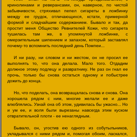
кринолинами и реверансами, он, наверное, по чистой
забывчивости, стряхивал пепел сигареты в ложбинку
между ее грудок, отличающихся, кстати, примерной
формой и сладчайшим содержанием. Бывало и так, да
простит меня Общество Ревнителей Кожи, что сигарета
тушилась там же, в упомянутой ложбинке, с
омерзительным шипением и запахом, который заставлял
почему-то вспомнить последний день Помпеи...
И ни разу, ни словом и ни жестом, он не просил ее
выполнять то, что она делала. Мало того. Отдадим
должное этому подлецу и развратнику. Не раз он гнал ее
прочь, только бы снова остаться одному и побыстрее
дожить до конца.
Но, что поделать, она возвращалась снова и снова. Она
хорошела рядом с ним, многие желали ее и даже
влюблялись. Узнай она об этом, удивилась бы ужасно... Но
и ум ее, и воля были вырезаны навсегда этим куском
отвратительной плоти - ее ненаглядным.
Бывало, он, угостив ею одного из собутыльников,
укладывался с ними рядом и, помогая обоим, ласкался,