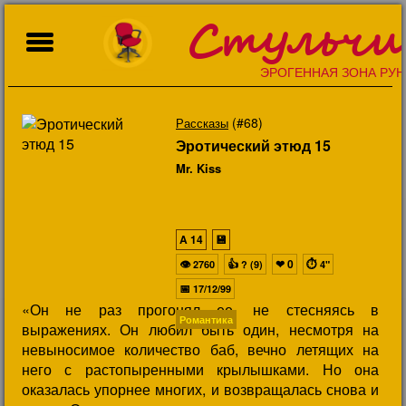
Стульчи
ЭРОГЕННАЯ ЗОНА РУН
(#68)
Рассказы
Эротический этюд 15
Mr. Kiss
A
14
💾
👁
👍
❤
0
⏱
2760
? (9)
4"
📅
17/12/99
«Он не раз прогонял ее, не стесняясь в
Романтика
выражениях. Он любил быть один, несмотря на
невыносимое количество баб, вечно летящих на
него с растопыренными крылышками. Но она
оказалась упорнее многих, и возвращалась снова и