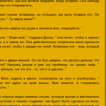
заметить, как она виляла бедрами, когда уходила. Она никогда
ему это понравилось.
им глазом телевизор, он услышал, как мать позвала его. Он
ил, " Ты звала меня? "
ми его сверху на сушке и принеси мне, пожалуйста. "
онни. " Боже мой, " подумал Донни, " она хочет, чтобы я принес
я, а я увижу ее. Она действительно попросила меня принести
хочет, чтобы я увидел ее голой. Возможно это - знак, который
ся к двери ванной. Он не был уверен, что делать дальше. Он
ти? Наконец решив в уме эту проблему, он сказал себе, "
анную, так что это - то, что я и сделаю. "
 Мать сидела в ванне, посмотрела на него и улыбнулась. "
жи его здесь на край ванны. Мне кажется, я становлюсь
сте. "
ло хорошо видно мамины сиськи, которые высоко и вертикально
руглыми и такими гладкими, как будто были сделаны из желе,
аканчивалась почти вертикально стоящим соском, похожим на