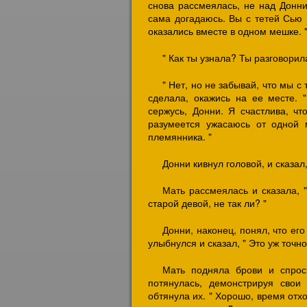
снова рассмеялась, не над Донни,
сама догадаюсь. Вы с тетей Сью п
оказались вместе в одном мешке. 
" Как ты узнала? Ты разговорил
" Нет, но не забывай, что мы с
сделала, окажись на ее месте.
сержусь, Донни. Я счастлива, чт
разумеется ужасаюсь от одной 
племянника. "
Донни кивнул головой, и сказал
Мать рассмеялась и сказала, 
старой девой, не так ли? "
Донни, наконец, понял, что его
улыбнулся и сказал, " Это уж точно
Мать подняла брови и спрос
потянулась, демонстрируя свои 
обтянула их. " Хорошо, время отхо