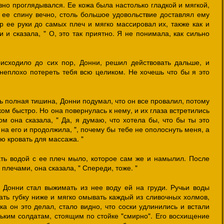
вно проглядывался. Ее кожа была настолько гладкой и мягкой,
 ее спину вечно, столь большое удовольствие доставлял ему
ер ее руки до самых плеч и мягко массировал их, также как и
 и сказала, " О, это так приятно. Я не понимала, как сильно
исходило до сих пор, Донни, решил действовать дальше, и
неплохо потереть тебя всю целиком. Не хочешь что бы я это
ь полная тишина, Донни подумал, что он все провалил, потому
ом быстро. Но она повернулась к нему, и их глаза встретились
м она сказала, " Да, я думаю, что хотела бы, что бы ты это
на его и продолжила, ", почему бы тебе не ополоснуть меня, а
ю кровать для массажа. "
ать водой с ее плеч мыло, которое сам же и намылил. После
и плечами, она сказала, " Спереди, тоже. "
, Донни стал выжимать из нее воду ей на груди. Ручьи воды
кать губку ниже и мягко омывать каждый из сливочных холмов,
ка он это делал, стало видно, что соски удлинились и встали
ьким солдатам, стоящим по стойке "смирно". Его восхищение