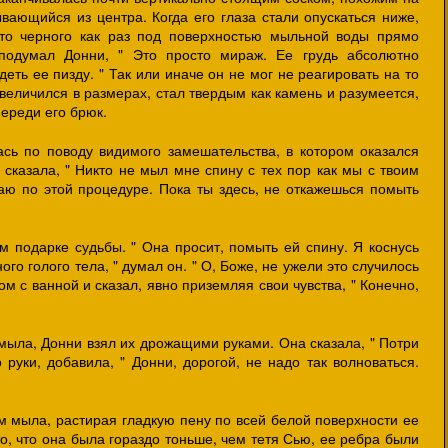
вающийся из центра. Когда его глаза стали опускаться ниже,
о-то черного как раз под поверхностью мыльной воды прямо
подумал Донни, " Это просто мираж. Ее грудь абсолютно
еть ее пизду. " Так или иначе он не мог не реагировать на то
увеличился в размерах, стал твердым как камень и разумеется,
ереди его брюк.
сь по поводу видимого замешательства, в котором оказался
сказала, " Никто не мыл мне спину с тех пор как мы с твоим
чаю по этой процедуре. Пока ты здесь, не откажешься помыть
м подарке судьбы. " Она просит, помыть ей спину. Я коснусь
ого голого тела, " думал он. " О, Боже, не ужели это случилось
ом с ванной и сказал, явно приземляя свои чувства, " Конечно,
 мыла, Донни взял их дрожащими руками. Она сказала, " Потри
о руки, добавила, " Донни, дорогой, не надо так волноваться.
м мыла, растирая гладкую пену по всей белой поверхности ее
о, что она была гораздо тоньше, чем тетя Сью, ее ребра были