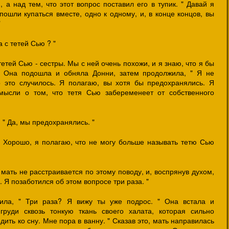
 а над тем, что этот вопрос поставил его в тупик. " Давай я
ошли купаться вместе, одно к одному, и, в конце концов, вы
"
а с тетей Сью ? "
 тетей Сью - сестры. Мы с ней очень похожи, и я знаю, что я бы
 " Она подошла и обняла Донни, затем продолжила, " Я не
о это случилось. Я полагаю, вы хотя бы предохранялись. Я
мысли о том, что тетя Сью забеременеет от собственного
, " Да, мы предохранялись. "
" Хорошо, я полагаю, что не могу больше называть тетю Сью
 мать не расстраивается по этому поводу, и, воспрянув духом,
. Я позаботился об этом вопросе три раза. "
ила, " Три раза? Я вижу ты уже подрос. " Она встала и
груди сквозь тонкую ткань своего халата, которая сильно
дить ко сну. Мне пора в ванну. " Сказав это, мать направилась