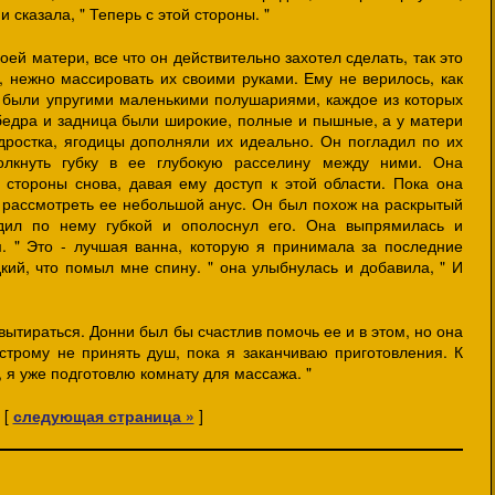
 сказала, " Теперь с этой стороны. "
ей матери, все что он действительно захотел сделать, так это
ь, нежно массировать их своими руками. Ему не верилось, как
 были упругими маленькими полушариями, каждое из которых
бедра и задница были широкие, полные и пышные, а у матери
одростка, ягодицы дополняли их идеально. Он погладил по их
олкнуть губку в ее глубокую расселину между ними. Она
 стороны снова, давая ему доступ к этой области. Пока она
г рассмотреть ее небольшой анус. Он был похож на раскрытый
дил по нему губкой и ополоснул его. Она выпрямилась и
. " Это - лучшая ванна, которую я принимала за последние
кий, что помыл мне спину. " она улыбнулась и добавила, " И
вытираться. Донни был бы счастлив помочь ее и в этом, но она
ыстрому не принять душ, пока я заканчиваю приготовления. К
, я уже подготовлю комнату для массажа. "
[
следующая страница »
]