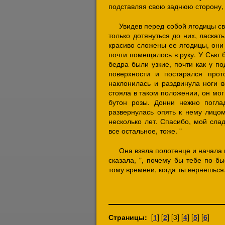
подставляя свою заднюю сторону, и
Увидев перед собой ягодицы сво
только дотянуться до них, ласкат
красиво сложены ее ягодицы, они
почти помещалось в руку. У Сью 
бедра были узкие, почти как у п
поверхности и постарался прот
наклонилась и раздвинула ноги в
стояла в таком положении, он мо
бутон розы. Донни нежно погла
развернулась опять к нему лицом
несколько лет. Спасибо, мой слад
все остальное, тоже. "
Она взяла полотенце и начала 
сказала, ", почему бы тебе по б
тому времени, когда ты вернешься
Страницы:
[
1
] [
2
] [3] [
4
] [
5
] [
6
]