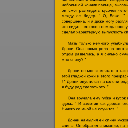
небольшой кончик пальца, высовы
он смог разглядеть кусочек чег
между ее бедер. " О, Боже, " 
совершенна, и я даже могу разгляд
что видит - его член немедленно 
сделал характерную выпуклость сп
Мать только немного улыбнула
Донни. Она посмотрела на него и 
отцом развелись, а я сильно ску
мне спину? "
Донни не мог и мечтать о тако
этой гладкой кожи и этого прекрасн
! " Донни опустился на колени ряд
я буду рад сделать это. "
Она вручила ему губка и кусок
здесь. " И заметив как дрожат ег
Ничего со мной не случится. "
Донни намылил ей спину куско
спины. Он обратил внимание, на т