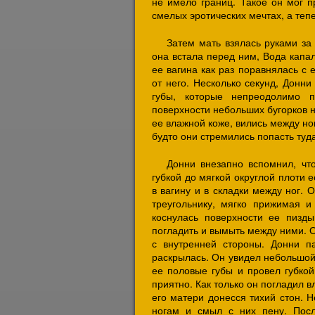
не имело границ. Такое он мог п
смелых эротических мечтах, а теп
Затем мать взялась руками за 
она встала перед ним, Вода капал
ее вагина как раз поравнялась с 
от него. Несколько секунд, Донн
губы, которые непреодолимо 
поверхности небольших бугорков 
ее влажной коже, вились между но
будто они стремились попасть туда
Донни внезапно вспомнил, чт
губкой до мягкой округлой плоти 
в вагину и в складки между ног. 
треугольнику, мягко прижимая и
коснулась поверхности ее пизды
погладить и вымыть между ними. Он
с внутренней стороны. Донни п
раскрылась. Он увидел небольшой 
ее половые губы и провел губкой
приятно. Как только он погладил в
его матери донесся тихий стон. Н
ногам и смыл с них пену. Посл