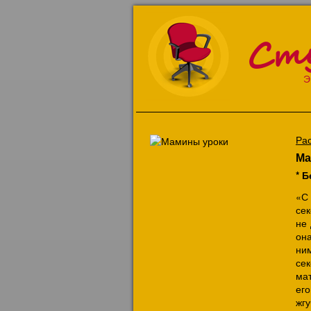
Ст
Э
Ра
Ма
* Б
«С
сек
не
она
ни
се
мат
его
жгу