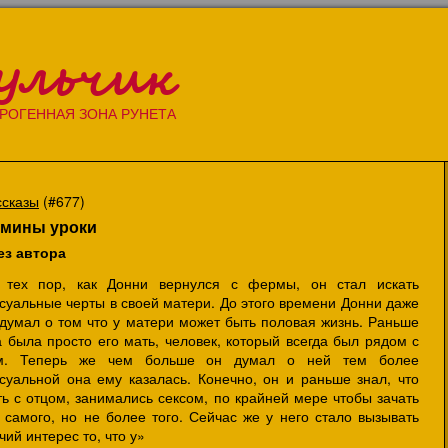
ульчик
РОГЕННАЯ ЗОНА РУНЕТА
ссказы
(#677)
мины уроки
ез автора
 тех пор, как Донни вернулся с фермы, он стал искать
суальные черты в своей матери. До этого времени Донни даже
 думал о том что у матери может быть половая жизнь. Раньше
 была просто его мать, человек, который всегда был рядом с
м. Теперь же чем больше он думал о ней тем более
ксуальной она ему казалась. Конечно, он и раньше знал, что
ь с отцом, занимались сексом, по крайней мере чтобы зачать
 самого, но не более того. Сейчас же у него стало вызывать
чий интерес то, что у»