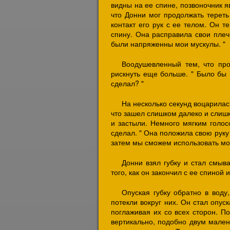
видны на ее спине, позвоночник я
что Донни мог продолжать тереть
контакт его рук с ее телом. Он т
спину. Она расправила свои плечи
были напряженны мои мускулы. "
Воодушевленный тем, что про
рискнуть еще больше. " Было бы 
сделал? "
На несколько секунд воцарилас
что зашел слишком далеко и слишк
и застыли. Немного мягким голосо
сделал. " Она положила свою руку 
затем мы сможем использовать мо
Донни взял губку и стал смыв
того, как он закончил с ее спиной 
Опуская губку обратно в воду
потекли вокруг них. Он стал опус
поглаживая их со всех сторон. По
вертикально, подобно двум мален