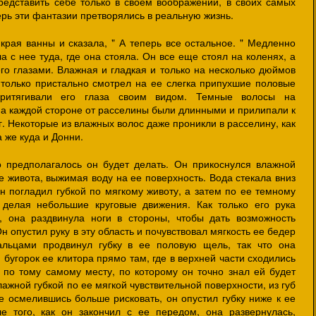
редставить себе только в своем воображении, в своих самых
ерь эти фантазии претворялись в реальную жизнь.
края ванны и сказала, " А теперь все остальное. " Медленно
а с нее туда, где она стояла. Он все еще стоял на коленях, а
его глазами. Влажная и гладкая и только на несколько дюймов
и только пристально смотрел на ее слегка припухшие половые
притягивали его глаза своим видом. Темные волосы на
на каждой стороне от расселины были длинными и прилипали к
г. Некоторые из влажных волос даже проникли в расселину, как
 же куда и Донни.
о предполагалось он будет делать. Он прикоснулся влажной
ее живота, выжимая воду на ее поверхность. Вода стекала вниз
Он погладил губкой по мягкому животу, а затем по ее темному
 делая небольшие круговые движения. Как только его рука
, она раздвинула ноги в стороны, чтобы дать возможность
 опустил руку в эту область и почувствовал мягкость ее бедер
альцами продвинул губку в ее половую щель, так что она
бугорок ее клитора прямо там, где в верхней части сходились
 по тому самому месту, по которому он точно знал ей будет
лажной губкой по ее мягкой чувствительной поверхности, из губ
е осмелившись больше рисковать, он опустил губку ниже к ее
е того, как он закончил с ее передом, она развернулась,