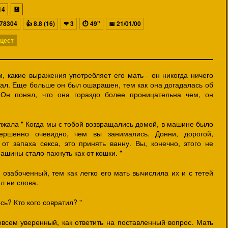
14
💾
78304
👍
8.8 (16)
❤
3
⏱
49"
📅
21/01/00
цест
, какие выражения употребляет его мать - он никогда ничего
ал. Еще больше он был ошарашен, тем как она догадалась об
Он понял, что она гораздо более проницательна чем, он
лжала " Когда мы с тобой возвращались домой, в машине было
вершенно очевидно, чем вы занимались. Донни, дорогой,
от запаха секса, это принять ванну. Вы, конечно, этого не
ашины стало пахнуть как от кошки. "
озабоченный, тем как легко его мать вычислила их и с тетей
л ни слова.
ось? Кто кого совратил? "
овсем уверенный, как ответить на поставленный вопрос. Мать