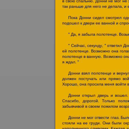
в свою спальню. Донни не мог не 
так раньше для него не делала, и 
Пока Донни сидел смотрел одн
подошел к двери ее ванной и спрос
" Да, я забыла полотенце. Возь
" Сейчас, секунду, " ответил Д
ей полотенце. Возможно она гола
полотенце в ванную. Возможно она 
я ждал. "
Донни взял полотенце и вернул
должен постучать или прямо вой
Хорошо, она просила меня войти в в
Донни открыл дверь и вошел.
Спасибо, дорогой. Только поло
забывчивой в своем пожилом возра
Донни не мог отвести глаз. Бы
стояли на ее груди. Они были ок
наполненного сливками. Каждая з