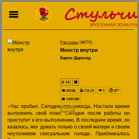
Стульчи
ЭРОГЕННАЯ ЗОНА РУН
(#670)
Рассказы
Монстр внутри
Барон Дарксид
A
14
💾
👁
👍
❤
1
⏱
33106
7.8 (7)
27"
📅
13/01/00
«Час пробил. Сегодня или никогда. Настало время
Инцест
выполнить свой план. Сегодня после работы он
приступит к его выполнению. В последнее время, он
казалось, мог думать только о своей матери и своем
неутолимом сексуальном голоде. Приближалось