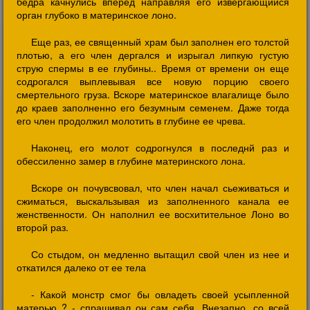
бедра качнулись вперед направляя его извергающийся
орган глубоко в материнское лоно.
Еще раз, ее священный храм был заполнен его толстой
плотью, а его член дергался и изрыгал липкую густую
струю спермы в ее глубины.. Время от времени он еще
содрогался выплевывая все новую порцию своего
смертельного груза. Вскоре материнское влагалище было
до краев заполненно его безумным семенем. Даже тогда
его член продолжил молотить в глубине ее чрева.
Наконец, его молот содрогнулся в последнй раз и
обессиленно замер в глубине материнского лона.
Вскоре он почувсвовал, что член начал сьеживаться и
сжиматься, выскальзывая из заполненного канала ее
женственности. Он наполнил ее восхитительное Лоно во
второй раз.
Со стыдом, он медленно вытащил свой член из нее и
откатился далеко от ее тела
- Какой монстр смог бы овладеть своей усыпленной
матерью ? - спрашивал он сам себя. Внезапно, со всей