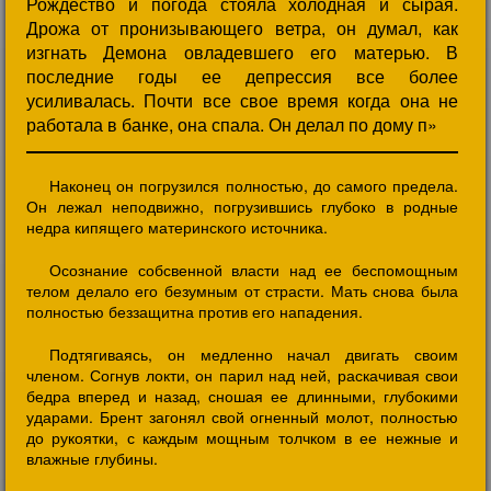
Рождество и погода стояла холодная и сырая.
Дрожа от пронизывающего ветра, он думал, как
изгнать Демона овладевшего его матерью. В
последние годы ее депрессия все более
усиливалась. Почти все свое время когда она не
работала в банке, она спала. Он делал по дому п»
Наконец он погрузился полностью, до самого предела.
Он лежал неподвижно, погрузившись глубоко в родные
недра кипящего материнского источника.
Осознание собсвенной власти над ее беспомощным
телом делало его безумным от страсти. Мать снова была
полностью беззащитна против его нападения.
Подтягиваясь, он медленно начал двигать своим
членом. Согнув локти, он парил над ней, раскачивая свои
бедра вперед и назад, сношая ее длинными, глубокими
ударами. Брент загонял свой огненный молот, полностью
до рукоятки, с каждым мощным толчком в ее нежные и
влажные глубины.