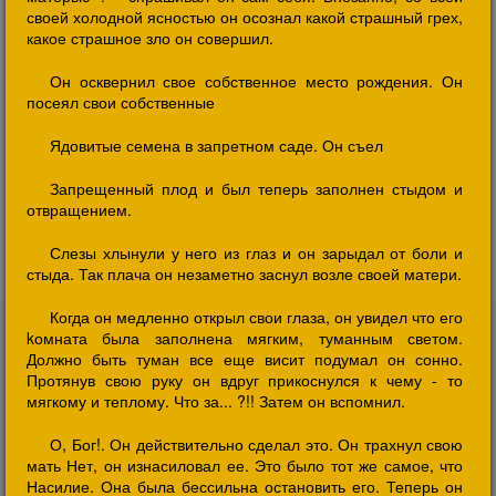
своей холодной ясностью он осознал какой страшный грех,
какое страшное зло он совершил.
Он осквернил свое собственное место рождения. Он
посеял свои собственные
Ядовитые семена в запретном саде. Он съел
Запрещенный плод и был теперь заполнен стыдом и
отвращением.
Слезы хлынули у него из глаз и он зарыдал от боли и
стыда. Так плача он незаметно заснул возле своей матери.
Когда он медленно открыл свои глаза, он увидел что его
kомната была заполнена мягким, туманным светом.
Должно быть туман все еще висит подумал он сонно.
Протянув свою руку он вдруг прикоснулся к чему - то
мягкому и теплому. Что за... ?!! Затем он вспомнил.
О, Бог!. Он действительно сделал это. Он трахнул свою
мать Нет, он изнасиловал ее. Это было тот же самое, что
Насилие. Она была бессильна остановить его. Теперь он