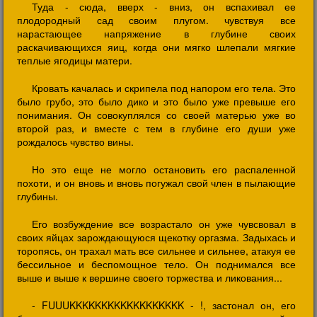
Туда - сюда, вверх - вниз, он вспахивал ее
плодородный сад своим плугом. чувствуя все
нарастающее напряжение в глубине своих
раскачивающихся яиц, когда они мягко шлепали мягкие
теплые ягодицы матери.
Кровать качалась и скрипела под напором его тела. Это
было грубо, это было дико и это было уже превыше его
понимания. Он совокуплялся со своей матерью уже во
второй раз, и вместе с тем в глубине его души уже
рождалось чувство вины.
Но это еще не могло остановить его распаленной
похоти, и он вновь и вновь погужал свой член в пылающие
глубины.
Его возбуждение все возрастало он уже чувсвовал в
своих яйцах зарождающуюся щекотку оргазма. Задыхась и
торопясь, он трахал мать все сильнее и сильнее, атакуя ее
бессильное и беспомощное тело. Он поднимался все
выше и выше к вершине своего торжества и ликования...
- FUUUKKKKKKKKKKKKKKKKKK - !, застонал он, его