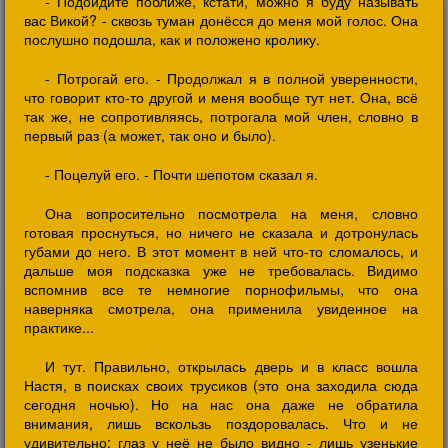
- Подойдите поближе, кстати, можно я буду называть
вас Викой? - сквозь туман донёсся до меня мой голос. Она
послушно подошла, как и положено кролику.
- Потрогай его. - Продолжал я в полной уверенности,
что говорит кто-то другой и меня вообще тут нет. Она, всё
так же, не сопротивляясь, потрогала мой член, словно в
первый раз (а может, так оно и было).
- Поцелуй его. - Почти шепотом сказал я.
Она вопросительно посмотрела на меня, словно
готовая проснуться, но ничего не сказала и дотронулась
губами до него. В этот момент в ней что-то сломалось, и
дальше моя подсказка уже не требовалась. Видимо
вспомнив все те немногие порнофильмы, что она
наверняка смотрела, она применила увиденное на
практике...
И тут. Правильно, открылась дверь и в класс вошла
Настя, в поисках своих трусиков (это она заходила сюда
сегодня ночью). Но на нас она даже не обратила
внимания, лишь вскользь поздоровалась. Что и не
удивительно: глаз у неё не было видно - лишь узенькие