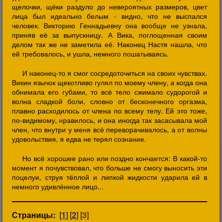
щелочки, щёки раздуло до невероятных размеров, цвет
лица был идеально белым - видно, что не выспался
человек. Викторию Геннадьевну она вообще не узнала,
приняв её за выпускницу. А Вика, поглощенная своим
делом так же не заметила её. Наконец Настя нашла, что
ей требовалось, и ушла, немного пошатываясь.
И наконец-то я смог сосредоточиться на своих чувствах.
Викин язычок щекотливо гулял по моему члену, а когда она
обнимала его губами, то всё тело сжимало судорогой и
волна сладкой боли, словно от бесконечного оргазма,
плавно расходилось от члена по всему телу. Ей это тоже,
по-видимому, нравилось, и она иногда так засасывала мой
член, что внутри у меня всё переворачивалось, а от волны
удовольствия, я едва не терял сознание.
Но всё хорошее рано или поздно кончается: В какой-то
момент я почувствовал, что больше не смогу выносить эти
поцелуи, струя тёплой и липкой жидкости ударила ей в
немного удивлённое лицо...
Страницы:
[
1
] [
2
] [3]