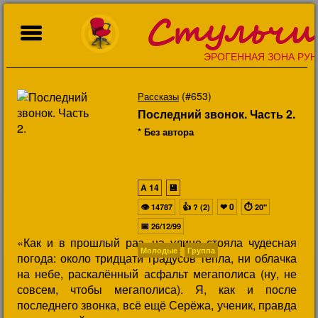
Стульчи
ЭРОГЕННАЯ ЗОНА РУН
(#653)
Рассказы
Последний звонок. Часть 2.
* Без автора
A
14
💾
👁
👍
❤
0
⏱
14787
? (2)
20"
📅
26/12/99
«Как и в прошлый раз, на улице стояла чудесная
Молодые
Группа
погода: около тридцати градусов тепла, ни облачка
на небе, раскалённый асфальт мегаполиса (ну, не
совсем, чтобы мегаполиса). Я, как и после
последнего звонка, всё ещё Серёжа, ученик, правда