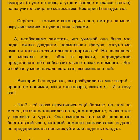
смотрит (а уже не ночь, а утро и вполне в классе светло)
наша учительница по математике Виктория Геннадьевна.
- Серёжа... - только и выговорила она, смотря на меня
округлившимися от удивления глазами.
А, необходимо заметить, что училкой она была что
надо: около двадцати, нормальная фигура, отсутствие
очков и только стеснительность портила её. Но последнее
не мешало мне, лёжа в кровати, периодически
представлять её в соблазнительных позах и немного... Вот
и сейчас у меня начало вставать, вспоминая о ней.
- Виктория Геннадьевна, вы разбудили во мне зверя! -
просто не понимая, как я это говорю, сказал я. - И я хочу
вас!
- Что? - её глаза округлились ещё больше, но, тем не
менее, взгляд остановился на одном предмете, словно как
у кролика и удава. Она смотрела на мой полностью
боеготовный член, который немного раскачивался, и даже
не предпринимала попыток уйти или поднять скандал.