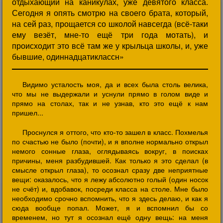
отдыхающий на каникулах, уже девятого класса.
Сегодня я опять смотрю на своего брата, который,
на сей раз, прощается со школой навсегда (всё-таки
ему везёт, мне-то ещё три года мотать), и
происходит это всё там же у крыльца школы, и, уже
бывшие, одиннадцатиклассн»
Видимо усталость моя, да и всех была столь велика,
что мы не выдержали и уснули прямо в голом виде и
прямо на столах, так и не узнав, кто это ещё к нам
пришел...
Проснулся я оттого, что кто-то зашел в класс. Похмелья
по счастью не было (почти), и я вполне нормально открыл
немого сонные глаза, оглядываясь вокруг, в поисках
причины, меня разбудившей. Как только я это сделал (в
смысле открыл глаза), то осознал сразу две неприятные
вещи: оказалось, что я лежу абсолютно голый (один носок
не счёт) и, вдобавок, посреди класса на столе. Мне было
необходимо срочно вспомнить, что я здесь делаю, и как я
сюда вообще попал. Может, я и вспомнил бы со
временем, но тут я осознал ещё одну вещь: на меня