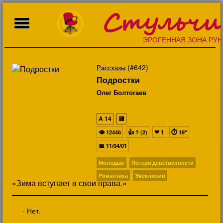
Стульчи
ЭРОГЕННАЯ ЗОНА РУН
(#642)
Рассказы
Подростки
Олег Болтогаев
A
14
💾
👁
👍
❤
1
⏱
12446
? (2)
19"
📅
11/04/01
Молодые
Потеря девственности
Романтика
Эксклюзив
«Зима вступает в свои права.»
- Нет.