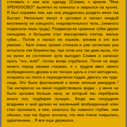
стягивать с нее всю одежду (Славик, с криком "Мне
ХРЕНОООВО!" вылетел из комнаты и закрылся на кухне).
Я был поражен тем, как она умудрилась раздеть меня так
быстро. Несколько минут я целовал и ласкал каждый
миллиметр ее изящного, очаровательного тела...(немного
подкачала лишь грудь). Раздвинув ее срамные губки двумя
пальцами, я большим стал массировать клитор, малые
губки... Потом я ласкал ее языком, вложив в это все
умение... Катя очень громко стонала и уже несколько раз
испытала пик блаженства, при этом она так дико выла, что
на кухне из состояния аута выходил Славик и начинал
орать "ого, мля!", потом вновь отрубался. Почти не видя
ничего перед своими глазами, я с трудом ввел своего
возбужденного дружка в ее тесную щель и стал методично,
опираясь на локти и периодически падая, двигать им туда-
сюда. Это было фантаскикой и моим личным рекордом !
Так интересно на меня подействовала водка - у меня не
было оргазма больше часа, за который мы перебрали
много поз, подбирая лучшую.. Когда мы соорудили
всадника и мой далеко не маленький возбужденный член
стал проникать в нее, казалось бы намного глубже, чем
обычно, она так бурно кончила, что мои плечи покрылись
царапинами... Я все еще держался..