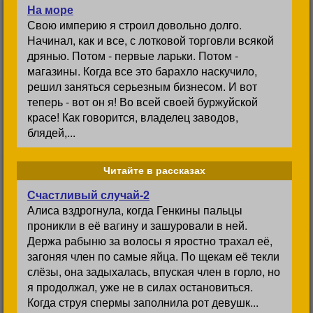
На море
Свою империю я строил довольно долго.
Начинал, как и все, с лотковой торговли всякой
дрянью. Потом - первые ларьки. Потом -
магазины. Когда все это барахло наскучило,
решил заняться серьезным бизнесом. И вот
теперь - вот он я! Во всей своей буржуйской
красе! Как говорится, владелец заводов,
блядей,...
Читайте в рассказах
Счастливый случай-2
Алиса вздрогнула, когда Генкины пальцы
проникли в её вагину и зашуровали в ней.
Держа рабыню за волосы я яростно трахал её,
загоняя член по самые яйца. По щекам её текли
слёзы, она задыхалась, впуская член в горло, но
я продолжал, уже не в силах остановиться.
Когда струя спермы заполнила рот девушк...