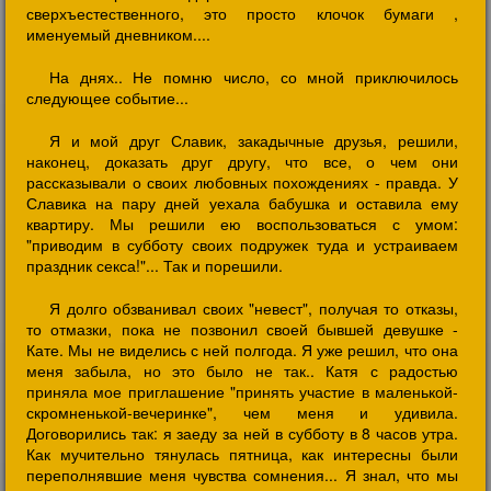
сверхъестественного, это просто клочок бумаги ,
именуемый дневником....
На днях.. Не помню число, со мной приключилось
следующее событие...
Я и мой друг Славик, закадычные друзья, решили,
наконец, доказать друг другу, что все, о чем они
рассказывали о своих любовных похождениях - правда. У
Славика на пару дней уехала бабушка и оставила ему
квартиру. Мы решили ею воспользоваться с умом:
"приводим в субботу своих подружек туда и устраиваем
праздник секса!"... Так и порешили.
Я долго обзванивал своих "невест", получая то отказы,
то отмазки, пока не позвонил своей бывшей девушке -
Кате. Мы не виделись с ней полгода. Я уже решил, что она
меня забыла, но это было не так.. Катя с радостью
приняла мое приглашение "принять участие в маленькой-
скромненькой-вечеринке", чем меня и удивила.
Договорились так: я заеду за ней в субботу в 8 часов утра.
Как мучительно тянулась пятница, как интересны были
переполнявшие меня чувства сомнения... Я знал, что мы