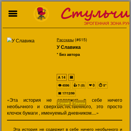
Стульчи
ЭРОГЕННАЯ ЗОНА РУН
(#615)
Рассказы
У Славика
* Без автора
A
14
💾
👁
👍
❤
0
⏱
4596
? (0)
5"
📅
17/12/99
«Эта история не содержит в себе ничего
Случай
Группа
необычного и сверхъестественного, это просто
клочок бумаги , именуемый дневником....»
Эта история не содержит в себе ничего необычного и