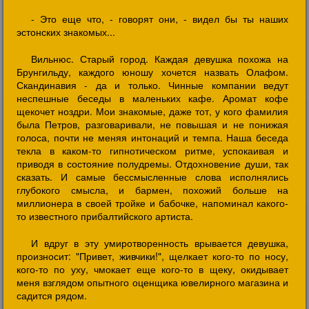
- Это еще что, - говорят они, - видел бы ты наших
эстонских знакомых...
Вильнюс. Старый город. Каждая девушка похожа на
Брунгильду, каждого юношу хочется назвать Олафом.
Скандинавия - да и только. Чинные компании ведут
неспешные беседы в маленьких кафе. Аромат кофе
щекочет ноздри. Мои знакомые, даже тот, у кого фамилия
была Петров, разговаривали, не повышая и не понижая
голоса, почти не меняя интонаций и темпа. Наша беседа
текла в каком-то гипнотическом ритме, успокаивая и
приводя в состояние полудремы. Отдохновение души, так
сказать. И самые бессмысленные слова исполнялись
глубокого смысла, и бармен, похожий больше на
миллионера в своей тройке и бабочке, напоминал какого-
то известного прибалтийского артиста.
И вдруг в эту умиротворенность врывается девушка,
произносит: "Привет, живчики!", щелкает кого-то по носу,
кого-то по уху, чмокает еще кого-то в щеку, окидывает
меня взглядом опытного оценщика ювелирного магазина и
садится рядом.