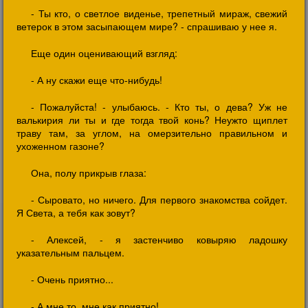
- Ты кто, о светлое виденье, трепетный мираж, свежий
ветерок в этом засыпающем мире? - спрашиваю у нее я.
Еще один оценивающий взгляд:
- А ну скажи еще что-нибудь!
- Пожалуйста! - улыбаюсь. - Кто ты, о дева? Уж не
валькирия ли ты и где тогда твой конь? Неужто щиплет
траву там, за углом, на омерзительно правильном и
ухоженном газоне?
Она, полу прикрыв глаза:
- Сыровато, но ничего. Для первого знакомства сойдет.
Я Света, а тебя как зовут?
- Алексей, - я застенчиво ковыряю ладошку
указательным пальцем.
- Очень приятно...
- А мне то, мне как приятно!