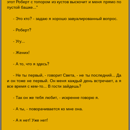
этот Роберт с топором из кустов выскочит и меня прямо по
пустой башке..."
- Это кто? - задаю я хорошо завуалированный вопрос.
- Роберт?
- Угу...
- Жених!
- А то, что я здесь?
- Не ты первый, - говорит Света, - не ты последний... Да
и он тоже не первый. Он меня каждый день встречает, а я
все время с кем-то... В гости зайдешь?
- Так он же тебя любит, - искренне говорю я.
- А ты, - поворачивается ко мне она.
- А я нет! Уже нет!