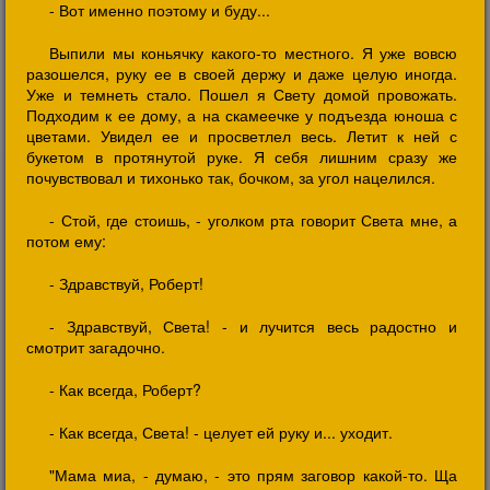
- Вот именно поэтому и буду...
Выпили мы коньячку какого-то местного. Я уже вовсю
разошелся, руку ее в своей держу и даже целую иногда.
Уже и темнеть стало. Пошел я Свету домой провожать.
Подходим к ее дому, а на скамеечке у подъезда юноша с
цветами. Увидел ее и просветлел весь. Летит к ней с
букетом в протянутой руке. Я себя лишним сразу же
почувствовал и тихонько так, бочком, за угол нацелился.
- Стой, где стоишь, - уголком рта говорит Света мне, а
потом ему:
- Здравствуй, Роберт!
- Здравствуй, Света! - и лучится весь радостно и
смотрит загадочно.
- Как всегда, Роберт?
- Как всегда, Света! - целует ей руку и... уходит.
"Мама миа, - думаю, - это прям заговор какой-то. Ща