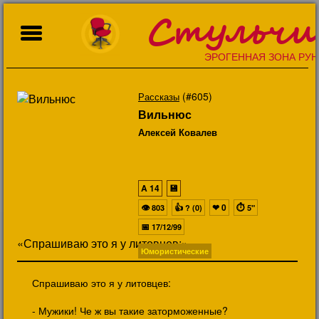
Стульчи
ЭРОГЕННАЯ ЗОНА РУН
(#605)
Рассказы
Вильнюс
Алексей Ковалев
A
14
💾
👁
👍
❤
0
⏱
803
? (0)
5"
📅
17/12/99
«Спрашиваю это я у литовцев:»
Юмористические
Спрашиваю это я у литовцев:
- Мужики! Че ж вы такие заторможенные?