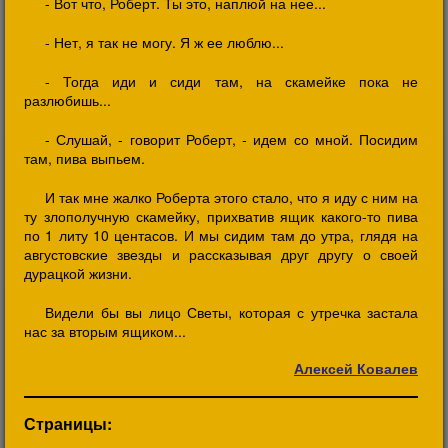
- Вот что, Роберт. Ты это, наплюй на нее...
- Нет, я так не могу. Я ж ее люблю...
- Тогда иди и сиди там, на скамейке пока не
разлюбишь...
- Слушай, - говорит Роберт, - идем со мной. Посидим
там, пива выпьем.
И так мне жалко Роберта этого стало, что я иду с ним на
ту злополучную скамейку, прихватив ящик какого-то пива
по 1 литу 10 центасов. И мы сидим там до утра, глядя на
августовские звезды и рассказывая друг другу о своей
дурацкой жизни.
Видели бы вы лицо Светы, которая с утречка застала
нас за вторым ящиком...
Алексей Ковалев
Страницы: