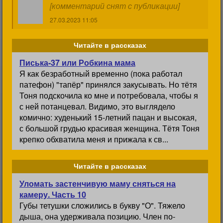
[комментарий снят с публикации]
27.03.2023 11:05
Читайте в рассказах
Писька-37 или Робкина мама
Я как безработный временно (пока работал
патефон) "тапёр" принялся закусывать. Но тётя
Тоня подскочила ко мне и потребовала, чтобы я
с ней потанцевал. Видимо, это выглядело
комично: худенький 15-летний пацан и высокая,
с большой грудью красивая женщина. Тётя Тоня
крепко обхватила меня и прижала к св...
Читайте в рассказах
Уломать застенчивую маму сняться на
камеру. Часть 10
Губы тетушки сложились в букву "О". Тяжело
дыша, она удерживала позицию. Член по-