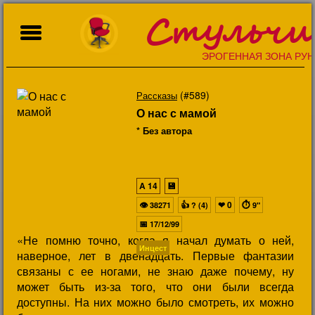
Стульчи
ЭРОГЕННАЯ ЗОНА РУН
(#589)
Рассказы
О нас с мамой
* Без автора
A
14
💾
👁
👍
❤
0
⏱
38271
? (4)
9"
📅
17/12/99
«Не помню точно, когда я начал думать о ней,
Инцест
наверное, лет в двенадцать. Первые фантазии
связаны с ее ногами, не знаю даже почему, ну
может быть из-за того, что они были всегда
доступны. На них можно было смотреть, их можно