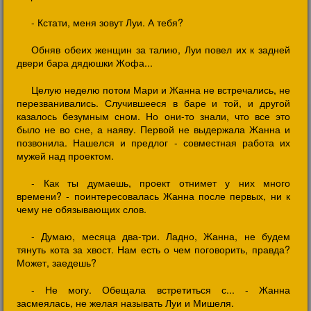
- Кстати, меня зовут Луи. А тебя?
Обняв обеих женщин за талию, Луи повел их к задней
двери бара дядюшки Жофа...
Целую неделю потом Мари и Жанна не встречались, не
перезванивались. Случившееся в баре и той, и другой
казалось безумным сном. Но они-то знали, что все это
было не во сне, а наяву. Первой не выдержала Жанна и
позвонила. Нашелся и предлог - совместная работа их
мужей над проектом.
- Как ты думаешь, проект отнимет у них много
времени? - поинтересовалась Жанна после первых, ни к
чему не обязывающих слов.
- Думаю, месяца два-три. Ладно, Жанна, не будем
тянуть кота за хвост. Нам есть о чем поговорить, правда?
Может, заедешь?
- Не могу. Обещала встретиться с... - Жанна
засмеялась, не желая называть Луи и Мишеля.