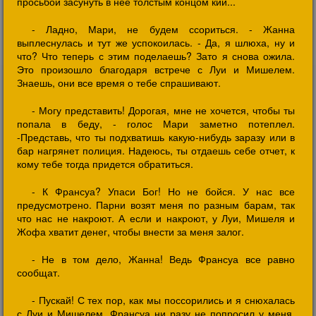
просьбой засунуть в нее толстым концом кий...
- Ладно, Мари, не будем ссориться. - Жанна
выплеснулась и тут же успокоилась. - Да, я шлюха, ну и
что? Что теперь с этим поделаешь? Зато я снова ожила.
Это произошло благодаря встрече с Луи и Мишелем.
Знаешь, они все время о тебе спрашивают.
- Могу представить! Дорогая, мне не хочется, чтобы ты
попала в беду, - голос Мари заметно потеплел.
-Представь, что ты подхватишь какую-нибудь заразу или в
бар нагрянет полиция. Надеюсь, ты отдаешь себе отчет, к
кому тебе тогда придется обратиться.
- К Франсуа? Упаси Бог! Но не бойся. У нас все
предусмотрено. Парни возят меня по разным барам, так
что нас не накроют. А если и накроют, у Луи, Мишеля и
Жофа хватит денег, чтобы внести за меня залог.
- Не в том дело, Жанна! Ведь Франсуа все равно
сообщат.
- Пускай! С тех пор, как мы поссорились и я снюхалась
с Луи и Мишелем, Франсуа ни разу не попросил у меня.