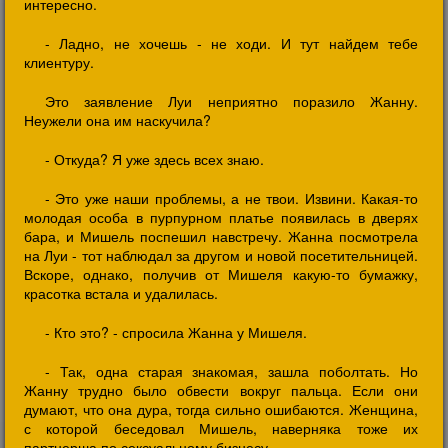
интересно.
- Ладно, не хочешь - не ходи. И тут найдем тебе
клиентуру.
Это заявление Луи неприятно поразило Жанну.
Неужели она им наскучила?
- Откуда? Я уже здесь всех знаю.
- Это уже наши проблемы, а не твои. Извини. Какая-то
молодая особа в пурпурном платье появилась в дверях
бара, и Мишель поспешил навстречу. Жанна посмотрела
на Луи - тот наблюдал за другом и новой посетительницей.
Вскоре, однако, получив от Мишеля какую-то бумажку,
красотка встала и удалилась.
- Кто это? - спросила Жанна у Мишеля.
- Так, одна старая знакомая, зашла поболтать. Но
Жанну трудно было обвести вокруг пальца. Если они
думают, что она дура, тогда сильно ошибаются. Женщина,
с которой беседовал Мишель, наверняка тоже их
партнерша по сексуальному бизнесу.