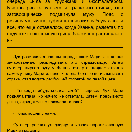
очередь была за трусиками и бюстгальтером.
Быстро расстегнув его и грациозно стянув, она
заговорщически подмигнула мужу. Пояс с
резинками, чулки, туфли на высоких каблуках-вот и
все, что еще оставалось, когда Жанна, разметав по
подушке свою темную гриву, блаженно растянулась
в»
Луи размахивал членом перед носом Мари, а она, как
зачарованная, разглядывала это страшилище. Затем
сутенер вырвал руку у Жанны изо рта, поднес ствол к
самому лицу Мари и, видя, что она больше не испытывает
страха, стал водить разбухшей головкой по левой щеке.
- Ты когда-нибудь сосала такой? - спросил Луи. Мари
подняла глаза, но ничего не ответила. Затем, прерывисто
дыша, отрицательно покачала головой.
- Тогда пошли с нами.
Сутенер распахнул дверцу и извлек парализованную
Мари из машины.