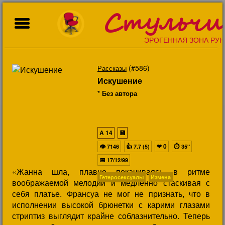
Стульчи
ЭРОГЕННАЯ ЗОНА РУН
(#586)
Рассказы
Искушение
* Без автора
A
14
💾
👁
👍
❤
0
⏱
7146
7.7 (5)
35"
📅
17/12/99
«Жанна шла, плавно покачиваясь в ритме
Гетеросексуалы
Измена
воображаемой мелодии и медленно стаскивая с
себя платье. Франсуа не мог не признать, что в
исполнении высокой брюнетки с карими глазами
стриптиз выглядит крайне соблазнительно. Теперь