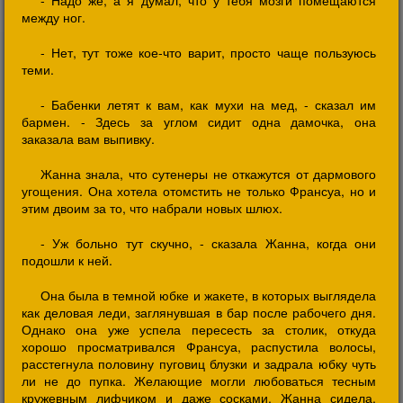
- Надо же, а я думал, что у тебя мозги помещаются
между ног.
- Нет, тут тоже кое-что варит, просто чаще пользуюсь
теми.
- Бабенки летят к вам, как мухи на мед, - сказал им
бармен. - Здесь за углом сидит одна дамочка, она
заказала вам выпивку.
Жанна знала, что сутенеры не откажутся от дармового
угощения. Она хотела отомстить не только Франсуа, но и
этим двоим за то, что набрали новых шлюх.
- Уж больно тут скучно, - сказала Жанна, когда они
подошли к ней.
Она была в темной юбке и жакете, в которых выглядела
как деловая леди, заглянувшая в бар после рабочего дня.
Однако она уже успела пересесть за столик, откуда
хорошо просматривался Франсуа, распустила волосы,
расстегнула половину пуговиц блузки и задрала юбку чуть
ли не до пупка. Желающие могли любоваться тесным
кружевным лифчиком и даже сосками. Жанна сидела,