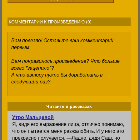
КОММЕНТАРИИ К ПРОИЗВЕДЕНИЮ (
0
)
Вам повезло! Оставьте ваш комментарий
первым.
Вам понравилось произведение? Что больше
всего "зацепило"?
А что автору нужно бы доработать в
следующий раз?
Читайте в рассказах
Утро Мальцевой
Я, видя его выражение лица, отлично понимаю,
что он пытается меня разжалобить. И у него это
прекрасно получается. —Ладно, дядя Саш, но