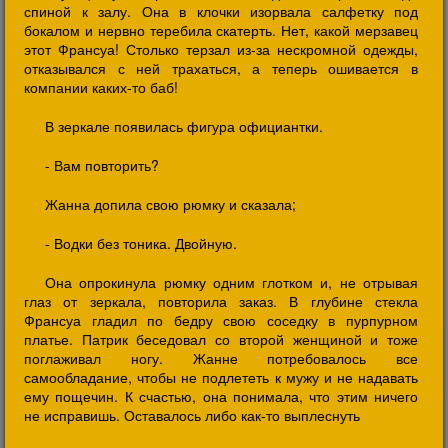
спиной к залу. Она в клочки изорвала салфетку под
бокалом и нервно теребила скатерть. Нет, какой мерзавец
этот Франсуа! Столько терзал из-за нескромной одежды,
отказывался с ней трахаться, а теперь ошивается в
компании каких-то баб!
В зеркале появилась фигура официантки.
- Вам повторить?
Жанна допила свою рюмку и сказала;
- Водки без тоника. Двойную.
Она опрокинула рюмку одним глотком и, не отрывая
глаз от зеркала, повторила заказ. В глубине стекла
Франсуа гладил по бедру свою соседку в пурпурном
платье. Патрик беседовал со второй женщиной и тоже
поглаживал ногу. Жанне потребовалось все
самообладание, чтобы не подлететь к мужу и не надавать
ему пощечин. К счастью, она понимала, что этим ничего
не исправишь. Оставалось либо как-то выплеснуть