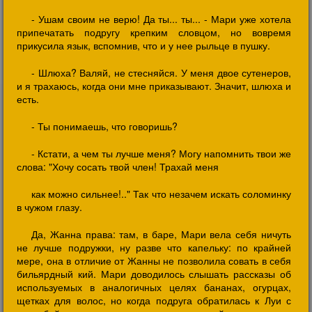
- Ушам своим не верю! Да ты... ты... - Мари уже хотела
припечатать подругу крепким словцом, но вовремя
прикусила язык, вспомнив, что и у нее рыльце в пушку.
- Шлюха? Валяй, не стесняйся. У меня двое сутенеров,
и я трахаюсь, когда они мне приказывают. Значит, шлюха и
есть.
- Ты понимаешь, что говоришь?
- Кстати, а чем ты лучше меня? Могу напомнить твои же
слова: "Хочу сосать твой член! Трахай меня
как можно сильнее!.." Так что незачем искать соломинку
в чужом глазу.
Да, Жанна права: там, в баре, Мари вела себя ничуть
не лучше подружки, ну разве что капельку: по крайней
мере, она в отличие от Жанны не позволила совать в себя
бильярдный кий. Мари доводилось слышать рассказы об
используемых в аналогичных целях бананах, огурцах,
щетках для волос, но когда подруга обратилась к Луи с