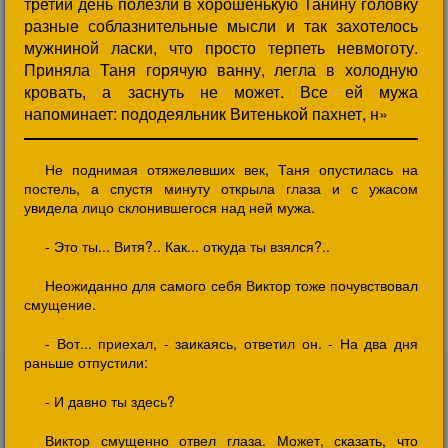
третий день полезли в хорошенькую Танину головку
разные соблазнительные мысли и так захотелось
мужниной ласки, что просто терпеть невмоготу.
Приняла Таня горячую ванну, легла в холодную
кровать, а заснуть не может. Все ей мужа
напоминает: пододеяльник Витенькой пахнет, н»
Не поднимая отяжелевших век, Таня опустилась на
постель, а спустя минуту открыла глаза и с ужасом
увидела лицо склонившегося над ней мужа.
- Это ты... Витя?.. Как... откуда ты взялся?..
Неожиданно для самого себя Виктор тоже почувствовал
смущение.
- Вот... приехал, - заикаясь, ответил он. - На два дня
раньше отпустили:
- И давно ты здесь?
Виктор смущенно отвел глаза. Может, сказать, что