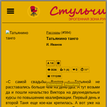
Стульчи
ЭРОГЕННАЯ ЗОНА РУН
(#584)
Рассказы
Татьянино танго
И. Иванов
A
14
💾
👁
👍
❤
0
⏱
3536
? (4)
11"
📅
17/12/99
«С самой свадьбы Виктор с Татьяной не
Остальное
Романтика
расставались больше чем на день-два. А тут возьми
да и пошли начальство Виктора на двухнедельные
курсы по повышению квалификации. Первый день и
второй Таня еще кое-как крепилась. А вот уже на