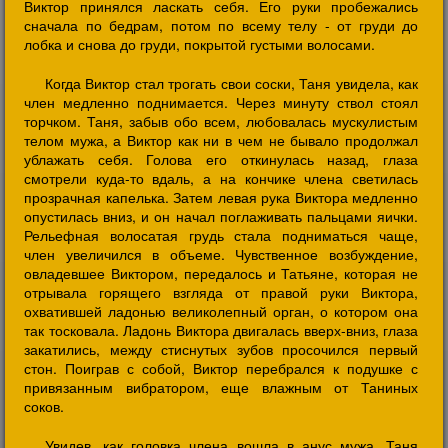
Виктор принялся ласкать себя. Его руки пробежались
сначала по бедрам, потом по всему телу - от груди до
лобка и снова до груди, покрытой густыми волосами.
Когда Виктор стал трогать свои соски, Таня увидела, как
член медленно поднимается. Через минуту ствол стоял
торчком. Таня, забыв обо всем, любовалась мускулистым
телом мужа, а Виктор как ни в чем не бывало продолжал
ублажать себя. Голова его откинулась назад, глаза
смотрели куда-то вдаль, а на кончике члена светилась
прозрачная капелька. Затем левая рука Виктора медленно
опустилась вниз, и он начал поглаживать пальцами яички.
Рельефная волосатая грудь стала подниматься чаще,
член увеличился в объеме. Чувственное возбуждение,
овладевшее Виктором, передалось и Татьяне, которая не
отрывала горящего взгляда от правой руки Виктора,
охватившей ладонью великолепный орган, о котором она
так тосковала. Ладонь Виктора двигалась вверх-вниз, глаза
закатились, между стиснутых зубов просочился первый
стон. Поиграв с собой, Виктор перебрался к подушке с
привязанным вибратором, еще влажным от Таниных
соков.
Увидев, как головка члена вошла в анус мужа, Таня