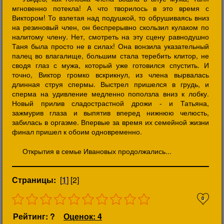
мгновенно потекла! А что творилось в это время с
Виктором! То взлетая над подушкой, то обрушиваясь вниз
на резиновый член, он беспрерывно скользил кулаком по
налитому члену. Нет, смотреть на эту сцену равнодушно
Таня была просто не в силах! Она вонзила указательный
палец во влагалище, большим стала теребить клитор, не
сводя глаз с мужа, который уже готовился спустить. И
точно, Виктор громко вскрикнул, из члена вырвалась
длинная струя спермы. Выстрел пришелся в грудь, и
сперма на удивление медленно поползла вниз к лобку.
Новый прилив сладострастной дрожи - и Татьяна,
зажмурив глаза и выпятив вперед нижнюю челюсть,
забилась в оргазме. Впервые за время их семейной жизни
финал пришел к обоим одновременно.
Открытия в семье Ивановых продолжались...
Страницы:
[
1
] [2]
0
Рейтинг: ?
Оценок: 4