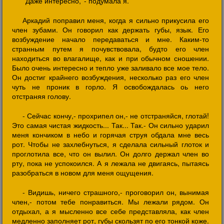
''Даже интересно,''- подумала я.
Аркадий поправил меня, когда я сильно прикусила его
член зубами. Он говорил как держать губы, язык. Его
возбуждение начало передаваться и мне. Каким-то
странным путем я почувствовала, будто его член
находиться во влагалище, как и при обычном сношении.
Было очень интересно и тепло уже заливало все мое тело.
Он достиг крайнего возбуждения, несколько раз его член
чуть не проник в горло. Я освобождалась оь него
отстраняя голову.
- Сейчас кончу,- прохрипел он,- не отстраняйся, глотай!
Это самая чистая жидкость... Так... Так.- Он сильно ударил
меня кончиком в небо и горячая струя обдала мне весь
рот. Чтобы не захлебнуться, я сделала сильный глоток и
проглотила все, что он вылил. Он долго держал член во
рту, пока не успокоился. А я лежала не двигаясь, пытаясь
разобраться в новом для меня ощущения.
- Видишь, ничего страшного,- проговорил он, вынимая
член,- потом тебе понравиться. Мы лежали рядом. Он
отдыхал, а я мысленно все себе представляла, как член
медленно заполняет рот, губы скользят по его тонкой коже.