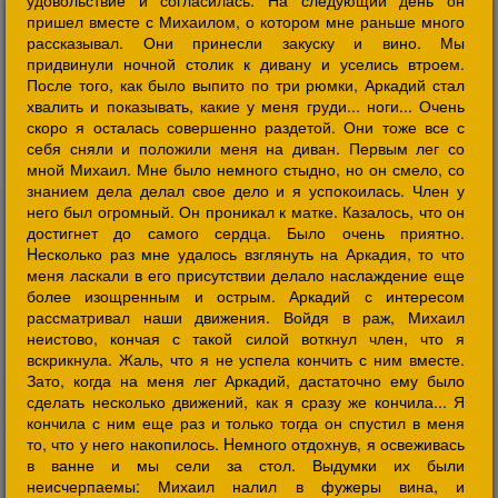
удовольствие и согласилась. Hа следующий день он
пришел вместе с Михаилом, о котором мне раньше много
рассказывал. Они принесли закуску и вино. Мы
придвинули ночной столик к дивану и уселись втроем.
После того, как было выпито по три рюмки, Аркадий стал
хвалить и показывать, какие у меня груди... ноги... Очень
скоро я осталась совершенно раздетой. Они тоже все с
себя сняли и положили меня на диван. Первым лег со
мной Михаил. Мне было немного стыдно, но он смело, со
знанием дела делал свое дело и я успокоилась. Член у
него был огромный. Он проникал к матке. Казалось, что он
достигнет до самого сердца. Было очень приятно.
Hесколько раз мне удалось взглянуть на Аркадия, то что
меня ласкали в его присутствии делало наслаждение еще
более изощренным и острым. Аркадий с интересом
рассматривал наши движения. Войдя в раж, Михаил
неистово, кончая с такой силой воткнул член, что я
вскрикнула. Жаль, что я не успела кончить с ним вместе.
Зато, когда на меня лег Аркадий, дастаточно ему было
сделать несколько движений, как я сразу же кончила... Я
кончила с ним еще раз и только тогда он спустил в меня
то, что у него накопилось. Hемного отдохнув, я освеживась
в ванне и мы сели за стол. Выдумки их были
неисчерпаемы: Михаил налил в фужеры вина, и