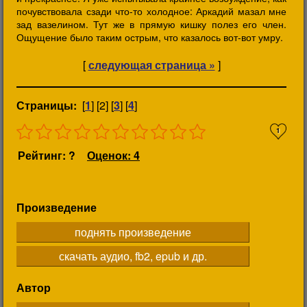
почувствовала сзади что-то холодное: Аркадий мазал мне
зад вазелином. Тут же в прямую кишку полез его член.
Ощущение было таким острым, что казалось вот-вот умру.
[
следующая страница »
]
Страницы:
[
1
] [2] [
3
] [
4
]
1
Рейтинг: ?
Оценок: 4
Произведение
поднять произведение
скачать аудио, fb2, epub и др.
Автор