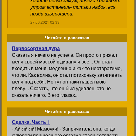
ходите девки замуж, ничего хорошего.
утром встанешь- титьки набок, вся
пизда взъерошена.
27.06.2021 02:33
Читайте в рассказах
Первосортная дура
Сказать я нечего не успела. Он просто прижал
меня своей массой к дивану и все... Он стал
входить в меня, медленно и как-то неотвратимо,
что ли. Как волна, он стал потихоньку затягивать
меня под себя. Но тут он таки нашел мою
плеву... Сказать, что он был удивлен, это не
сказать ничего. В его глазах...
Читайте в рассказах
Сделка. Часть 1
- Ай-яй-яй! Мамочки! - Запричитала она, когда
судороги пришедшего оргазма стали сотрясать