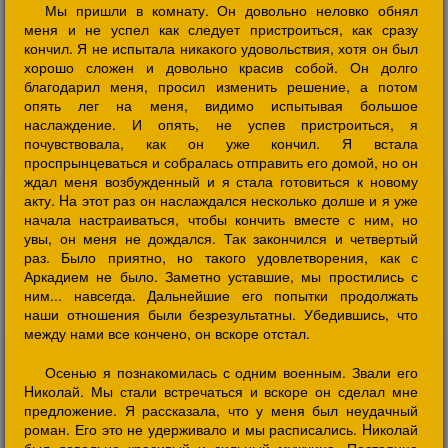
Мы пришли в комнату. Он довольно неловко обнял
меня и не успел как следует пристроиться, как сразу
кончил. Я не испытала никакого удовольствия, хотя он был
хорошо сложен и довольно красив собой. Он долго
благодарил меня, просил изменить решение, а потом
опять лег на меня, видимо испытывая большое
наслаждение. И опять, не успев пристроиться, я
почувствовала, как он уже кончил. Я встала
проспрынцеваться и собралась отправить его домой, но он
ждал меня возбужденный и я стала готовиться к новому
акту. Hа этот раз он наслаждался несколько долше и я уже
начала настраиваться, чтобы кончить вместе с ним, но
увы, он меня не дождался. Так закончился и четвертый
раз. Было приятно, но такого удовлетворения, как с
Аркадием не было. Заметно уставшие, мы простились с
ним... навсегда. Дальнейшие его попытки продолжать
наши отношения были безрезультатны. Убедившись, что
между нами все кончено, он вскоре отстал.
Осенью я познакомилась с одним военным. Звали его
Hиколай. Мы стали встречаться и вскоре он сделал мне
предложение. Я рассказала, что у меня был неудачный
роман. Его это не удерживало и мы расписались. Hиколай