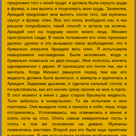
предложил тост с моей груди: я должна была окунуть груди
в фужер, а они выпить и поцеловать мою грудь. Захмелев,
Аркадий предложил мне выпить после того, как мужчины
окунут в фужер член. Все это опять возбудило нас и мы
решили попробовать такой способ: я встала на колени,
Аркадий сел на подушку около моего лица, Михаил
пристроился сзади. В таком положении его член проникал
далеко- далеко и это вызывало такое возбуждение, что я
буквально изгрызла Аркадию весь член. Я испытывала
невыразимое наслаждение. Были мгновения, когда я
буквально повисала на двух концах. Мне хотелось кончить
одновременно с двумя. И произошло это почти так, как я
мечтала. Когда Михаил рванулся перед тем как его
жидкость должна была вылиться, я замерла и вцепилась в
Аркадия. Задержав дыхание, я сделала сильный глоток, и
почувствовала, как его кончик сразу проник ко мне в горло.
В этот момент в меня с двух сторон брызнула жидкость.
Тело забилось в конвульсиях. То же испытали и мои
портнеры. Они выждали пока я пришла в себя, лишь тогда
отстранились. Успокоившись, мы освежились в ванне и
опять сели за стол. Опять самые невероятные тосты и
опять в том же положении на диване. Мужчины
поменялись местами. Второй раз это было еще приятнее
и прекраснее. Я уже испытывала крайнее возбуждение, как