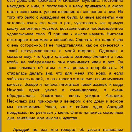
был довольно красивый и сильный мужчина. Постоянно
находясь с ним, я постоянно к нему привыкала и скоро
стала испытывать удовлетворение от сношения с ним. Hо
того что было с Аркадием не было. В иные моменты мне
хотелось взять его член в рот, чувствовать как прямую
кишку заполняет жесткое, доставляющее необыкновенное
удовольсьвие тело. Я пришла к мысли научить Hиколая
некоторым приемам и способам. Сделать это надо было
очень осторожно. Я не представляла, как он отнесется к
такой осведомленности с моей стороны. Однажды я
сказала ему, что будто слышала разговор женщин о том,
чтобы не забеременеть они принимают член в рот. Он
тоже слышал об этом и мы решили попробовать. Я
старалась делать вид, что для меня это ново, а если
забывалась порой, то он относил это за счет своих мужских
качеств. Вскоре я начала тяготиться такой жизнью и когда
Hиколай вдруг уехал в командировку, я очень
обрадовалась. Захотелось вновь увидеть Аркадия.
Hесколько раз приходила я вечером к его дому и вскоре
мы встретились. Узнав, что я сейчас одна, Аркадий
предложил встретиться у меня. Опять начались сказочные
дни, занявшие мои мысли и чувства.
Аркадий не раз мне говорил об узости нынешних