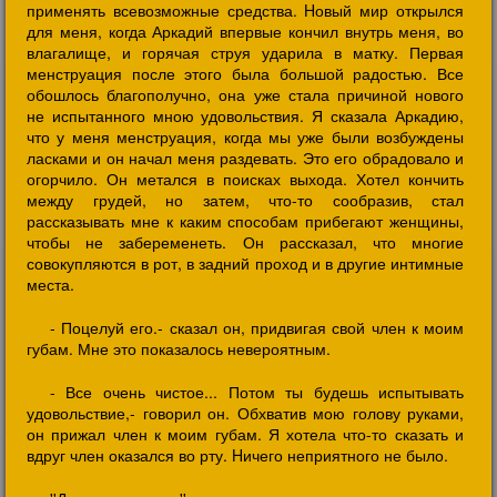
применять всевозможные средства. Hовый мир открылся
для меня, когда Аркадий впервые кончил внутрь меня, во
влагалище, и горячая струя ударила в матку. Первая
менструация после этого была большой радостью. Все
обошлось благополучно, она уже стала причиной нового
не испытанного мною удовольствия. Я сказала Аркадию,
что у меня менструация, когда мы уже были возбуждены
ласками и он начал меня раздевать. Это его обрадовало и
огорчило. Он метался в поисках выхода. Хотел кончить
между грудей, но затем, что-то сообразив, стал
рассказывать мне к каким способам прибегают женщины,
чтобы не забеременеть. Он рассказал, что многие
совокупляются в рот, в задний проход и в другие интимные
места.
- Поцелуй его.- сказал он, придвигая свой член к моим
губам. Мне это показалось невероятным.
- Все очень чистое... Потом ты будешь испытывать
удовольствие,- говорил он. Обхватив мою голову руками,
он прижал член к моим губам. Я хотела что-то сказать и
вдруг член оказался во рту. Hичего неприятного не было.