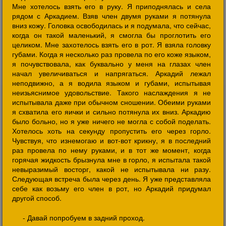
Мне хотелось взять его в руку. Я приподнялась и села
рядом с Аркадием. Взяв член двумя руками я потянула
вниз кожу. Головка освободилась и я подумала, что сейчас,
когда он такой маленький, я смогла бы проглотить его
целиком. Мне захотелось взять его в рот. Я взяла головку
губами. Когда я несколько раз провела по его коже языком,
я почувствовала, как буквально у меня на глазах член
начал увеличиваться и напрягаться. Аркадий лежал
неподвижно, а я водила языком и губами, испытывая
неизьяснимое удовольствие. Такого наслаждения я не
испытывала даже при обычном сношении. Обеими руками
я схватила его яички и сильно потянула их вниз. Аркадию
было больно, но я уже ничего не могла с собой поделать.
Хотелось хоть на секунду пропустить его через горло.
Чувствуя, что изнемогаю и вот-вот крикну, я в последний
раз провела по нему руками, и в тот же момент, когда
горячая жидкость брызнула мне в горло, я испытала такой
невыразимый восторг, какой не испытывала ни разу.
Следующая встреча была через день. Я уже представляла
себе как возьму его член в рот, но Аркадий придумал
другой способ.
- Давай попробуем в задний проход.