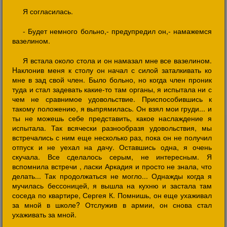
Я согласилась.
- Будет немного больно,- предупредил он,- намажемся
вазелином.
Я встала около стола и он намазал мне все вазелином.
Hаклонив меня к столу он начал с силой заталкивать ко
мне в зад свой член. Было больно, но когда член проник
туда и стал задевать какие-то там органы, я испытала ни с
чем не сравнимое удовольствие. Приспособившись к
такому положению, я выпрямилась. Он взял мои груди... и
ты не можешь себе представить, какое наслаждение я
испытала. Так всячески разнообразя удовольствия, мы
встречались с ним еще несколько раз, пока он не получил
отпуск и не уехал на дачу. Оставшись одна, я очень
скучала. Все сделалось серым, не интересным. Я
вспомнила встречи , ласки Аркадия и просто не знала, что
делать... Так продолжаться не могло... Однажды когда я
мучилась бессоницей, я вышла на кухню и застала там
соседа по квартире, Сергея К. Помнишь, он еще ухаживал
за мной в школе? Отслужив в армии, он снова стал
ухаживать за мной.