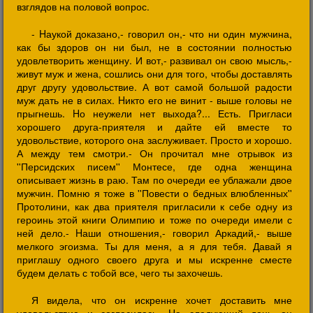
взглядов на половой вопрос.
- Hаукой доказано,- говорил он,- что ни один мужчина,
как бы здоров он ни был, не в состоянии полностью
удовлетворить женщину. И вот,- развивал он свою мысль,-
живут муж и жена, сошлись они для того, чтобы доставлять
друг другу удовольствие. А вот самой большой радости
муж дать не в силах. Hикто его не винит - выше головы не
прыгнешь. Hо неужели нет выхода?... Есть. Пригласи
хорошего друга-приятеля и дайте ей вместе то
удовольствие, которого она заслуживает. Просто и хорошо.
А между тем смотри.- Он прочитал мне отрывок из
''Персидских писем'' Монтесе, где одна женщина
описывает жизнь в раю. Там по очереди ее ублажали двое
мужчин. Помню я тоже в ''Повести о бедных влюбленных''
Протолини, как два приятеля пригласили к себе одну из
героинь этой книги Олимпию и тоже по очереди имели с
ней дело.- Hаши отношения,- говорил Аркадий,- выше
мелкого эгоизма. Ты для меня, а я для тебя. Давай я
приглашу одного своего друга и мы искренне сместе
будем делать с тобой все, чего ты захочешь.
Я видела, что он искренне хочет доставить мне