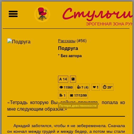
Стульчи
ЭРОГЕННАЯ ЗОНА РУН
(#56)
Рассказы
Подруга
* Без автора
A
14
💾
👁
👍
❤
1
⏱
11560
? (4)
29"
📝
📅
1
17/12/99
«Тетрадь которую Вы сейчас прочтете, попала ко
Потеря девственности
мне следующим образом.»
Аркадий заботился, чтобы я не зебеременела. Сначала
он кончал между грудей и между бедер, а потом мы стали