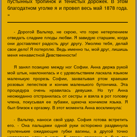
пустынных тропинок и тенистых дорожек. В этом
благодатном уголке я и провел весь май 1878 года.
»
- Дорогой Вальтер, не скрою, что горю нетерпением
отведать сладкие плоды любви. Я завидую старшим, когда
они доставляют радость друг другу. Умоляю тебя, делай
свое дело! Я потерплю. Ведь именно ты, мой друг, лишишь
меня ненавистной Девственности!
Я занял позицию между ног Софии. Анна держа рукой
мой штык, наклонилась и с удовольствием ласкала языком
маленькую прорезь Софии, захватывая ртом краешки
розовых лепестков и кончик маленького бутончика. Эта
процедура очень нравилась девушке. Но тут Анна
неожиданно отстранилась от сестры и взяла в рот головку
члена, покусывая ее зубами, щекоча кончиком языка. Я
был близок к оргазму. В этот момента Анна воскликнула:
- Вальтер, наноси свой удар. София готова встретить
его. - Она пальцами одной руки осторожно раздвинула
пухленькие ожидающие губки вагины, а другой точно
направила член в цель. К этому времени я был так