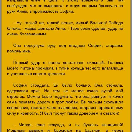
возбужден, что не выдержал, и струя спермы брызнула на
руки Анны, в промежность Софии.
- Ну, толкай же, толкай пенис, милый Вальтер! Победа
близка, - жарко шептала Анна. - Твое семя сделает удар не
очень болезненным.
Она подсунула руку под ягодицы Софии, стараясь
помочь мне.
Первый удар я нанес достаточно сильный. Головка
моего питона проникла в тугие кольца тесного влагалища
и уперлась в ворота крепости.
София страдала. Ей было больно. Она стонала,
сдерживая крик. Но тем не менее взяла рукой мой
отросток. Можно было подумать, что она ревнует и хочет
сама показать дорогу в грот любви. Ее пальцы скользили
вверх-вниз, тискали член в ладонях, стараясь придать ему
силу и крепость. Я был тронут таким доверием и отвагой:
- Милая, еще секунда, и ты будешь женщиной!
Мощным рывком я бросился на бастион, и через