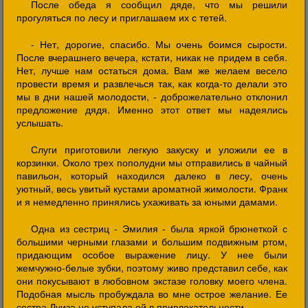
После обеда я сообщил дяде, что мы решили
прогуляться по лесу и приглашаем их с тетей.
- Нет, дорогие, спасибо. Мы очень боимся сырости.
После вчерашнего вечера, кстати, никак не придем в себя.
Нет, лучше нам остаться дома. Вам же желаем весело
провести время и развлечься так, как когда-то делали это
мы в дни нашей молодости, - доброжелательно отклонил
предложение дядя. Именно этот ответ мы надеялись
услышать.
Слуги приготовили легкую закуску и уложили ее в
корзинки. Около трех пополудни мы отправились в чайный
павильон, который находился далеко в лесу, очень
уютный, весь увитый кустами ароматной жимолости. Франк
и я немедленно принялись ухаживать за юными дамами.
Одна из сестриц - Эмилия - была яркой брюнеткой с
большими черными глазами и большим подвижным ртом,
придающим особое выражение лицу. У нее были
жемчужно-белые зубки, поэтому живо представил себе, как
они покусывают в любовном экстазе головку моего члена.
Подобная мысль пробуждала во мне острое желание. Ее
сестра Луиза не уступала ей в привлекательности.