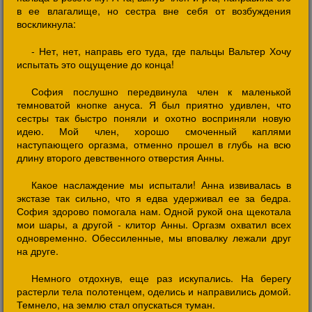
в ее влагалище, но сестра вне себя от возбуждения
воскликнула:
- Нет, нет, направь его туда, где пальцы Вальтер Хочу
испытать это ощущение до конца!
София послушно передвинула член к маленькой
темноватой кнопке ануса. Я был приятно удивлен, что
сестры так быстро поняли и охотно восприняли новую
идею. Мой член, хорошо смоченный каплями
наступающего оргазма, отменно прошел в глубь на всю
длину второго девственного отверстия Анны.
Какое наслаждение мы испытали! Анна извивалась в
экстазе так сильно, что я едва удерживал ее за бедра.
София здорово помогала нам. Одной рукой она щекотала
мои шары, а другой - клитор Анны. Оргазм охватил всех
одновременно. Обессиленные, мы вповалку лежали друг
на друге.
Немного отдохнув, еще раз искупались. На берегу
растерли тела полотенцем, оделись и направились домой.
Темнело, на землю стал опускаться туман.