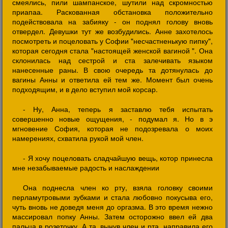
смеялись, пили шампанское, шутили над скромностью
приапаа. Раскованная обстановка положительно
подействовала на забияку - он поднял голову вновь
отвердел. Девушки тут же возбудились. Анне захотелось
посмотреть и поцеловать у Софии "несчастненькую пипку",
которая сегодня стала "настоящей женской вагиной ". Она
склонилась над сестрой и ста залечивать языком
нанесенные раны. В свою очередь та дотянулась до
вагины Анны и ответила ей тем же. Момент был очень
подходящим, и в дело вступил мой корсар.
- Ну, Анна, теперь я заставлю тебя испытать
совершенно новые ощущения, - подумал я. Но в э
мгновение София, которая не подозревала о моих
намерениях, схватила рукой мой член.
- Я хочу поцеловать сладчайшую вещь, котор принесла
мне незабываемые радость и наслаждении
Она поднесла член ко рту, взяла головку своими
перламутровыми зубками и стала любовно покусыва его,
чуть вновь не доведя меня до оргазма. В это время нежно
массировал попку Анны. Затем осторожно ввел ей два
пальца в розеточку. А та, вынув член и рта, направила его