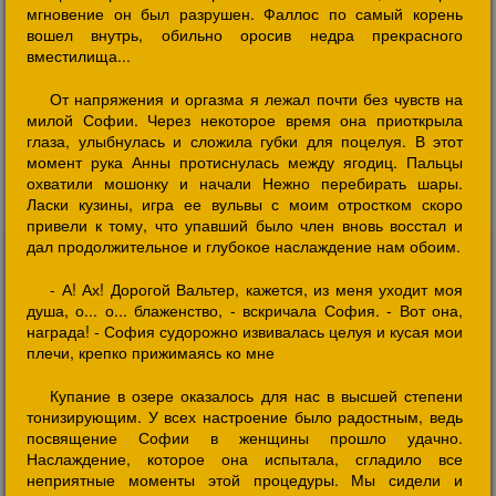
мгновение он был разрушен. Фаллос по самый корень
вошел внутрь, обильно оросив недра прекрасного
вместилища...
От напряжения и оргазма я лежал почти без чувств на
милой Софии. Через некоторое время она приоткрыла
глаза, улыбнулась и сложила губки для поцелуя. В этот
момент рука Анны протиснулась между ягодиц. Пальцы
охватили мошонку и начали Нежно перебирать шары.
Ласки кузины, игра ее вульвы с моим отростком скоро
привели к тому, что упавший было член вновь восстал и
дал продолжительное и глубокое наслаждение нам обоим.
- А! Ах! Дорогой Вальтер, кажется, из меня уходит моя
душа, о... о... блаженство, - вскричала София. - Вот она,
награда! - София судорожно извивалась целуя и кусая мои
плечи, крепко прижимаясь ко мне
Купание в озере оказалось для нас в высшей степени
тонизирующим. У всех настроение было радостным, ведь
посвящение Софии в женщины прошло удачно.
Наслаждение, которое она испытала, сгладило все
неприятные моменты этой процедуры. Мы сидели и