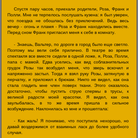
Спустя пару часов, приехали родители, Роза, Франк и
Полли. Мне не терпелось послушать кузена: я был уверен,
что поездка не обошлась без приключений. Ведь весь
вечер - огонь и пламя - Роза и Франк находились вместе.
Перед сном Франк пригласил меня к себе в комнату.
- Знаешь, Вальтер, по дороге в город было еще светло.
Поэтому мы вели себя прилично. В театре во время
спектакля все вместе сидели в одной ложе, я, Роза, Полли,
папа с мамой. Едва уселись, как вид соблазнительных
грудок Розы так возбудил меня, что зверь вскочил и
напряженно застыл. Тогда я взял руку Розы, затянутую в
перчатку, и приложил к брюкам. Никто не видел, как она
стала гладить мне член поверх ткани. Этого оказалось
достаточно, чтобы пустить струю спермы в трусы, к
великой радости моей красотки. Я видел, как она
заулыбалась, в то же время пришла в сильное
возбуждение. Наклонилась ко мне и прошептала:
- Как жаль! Я понимаю, что поступила нехорошо, но
давай воздержимся от взаимных ласк до более удобного
случая.