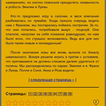
намерениях, но охотно помогали преодолеть скованность
и робость Эмилии и Луизы
Кто-то предложил игру в салочки, и веся компания
разбежалась по лужайке. Когда пришла очередь водить
нам с Франком, мы постарались поймать сестричек. За то,
что они попались, потребовали выкуп - поцелуй. Они
платили, напуская на себя показное равнодушие, но нам
было ясно, что страшно волновались. Ведь все для них
были таким новым и неожиданным!
После окончания игры все вновь выпили по бокалу
шампанского. Вскоре решили играть в прятки с условием,
что прятавшиеся не должны слишком далеко удаляться от
поляны. Мы распределились по парам: Эмилия и я. Франк
и Луиза, Полли и Соня, Анна и Роза водили.
[
следующая страница »
]
Страницы:
[
1
] [
2
] [
3
] [
4
] [
5
] [6] [
7
] [
8
] [
9
]
0