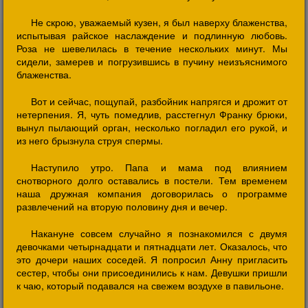
Не скрою, уважаемый кузен, я был наверху блаженства,
испытывая райское наслаждение и подлинную любовь.
Роза не шевелилась в течение нескольких минут. Мы
сидели, замерев и погрузившись в пучину неизъяснимого
блаженства.
Вот и сейчас, пощупай, разбойник напрягся и дрожит от
нетерпения. Я, чуть помедлив, расстегнул Франку брюки,
вынул пылающий орган, несколько погладил его рукой, и
из него брызнула струя спермы.
Наступило утро. Папа и мама под влиянием
снотворного долго оставались в постели. Тем временем
наша дружная компания договорилась о программе
развлечений на вторую половину дня и вечер.
Накануне совсем случайно я познакомился с двумя
девочками четырнадцати и пятнадцати лет. Оказалось, что
это дочери наших соседей. Я попросил Анну пригласить
сестер, чтобы они присоединились к нам. Девушки пришли
к чаю, который подавался на свежем воздухе в павильоне.