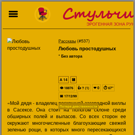
Стульчи
ЭРОГЕННАЯ ЗОНА РУН
(#537)
Рассказы
Любовь простодушных
* Без автора
A
14
💾
👁
👍
❤
0
⏱
18876
? (1)
67"
📅
17/12/99
«Мой дядя - владелец роскошной загородной виллы
Потеря девственности
в Сасексе. Она стоит на пологом склоне среди
обширных полей и выпасов. Со всех сторон ее
окружают многочисленные благоухающие свежей
зеленью рощи, в которых много пересекающихся