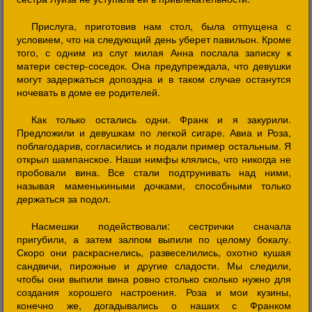
Прислуга, приготовив нам стол, была отпущена с
условием, что на следующий день уберет павильон. Кроме
того, с одним из слуг милая Анна послала записку к
матери сестер-соседок. Она предупреждала, что девушки
могут задержаться допоздна и в таком случае останутся
ночевать в доме ее родителей.
Как только остались одни. Франк и я закурили.
Предложили и девушкам по легкой сигаре. Авиа и Роза,
поблагодарив, согласились и подали пример остальным. Я
открыл шампанское. Наши нимфы клялись, что никогда не
пробовали вина. Все стали подтрунивать над ними,
называя маменькиными дочками, способными только
держаться за подол.
Насмешки подействовали: сестрички сначала
пригубили, а затем залпом выпили по целому бокалу.
Скоро они раскраснелись, развеселились, охотно кушая
сандвичи, пирожные и другие сладости. Мы следили,
чтобы они выпили вина ровно столько сколько нужно для
создания хорошего настроения. Роза и мои кузины,
конечно же, догадывались о наших с Франком