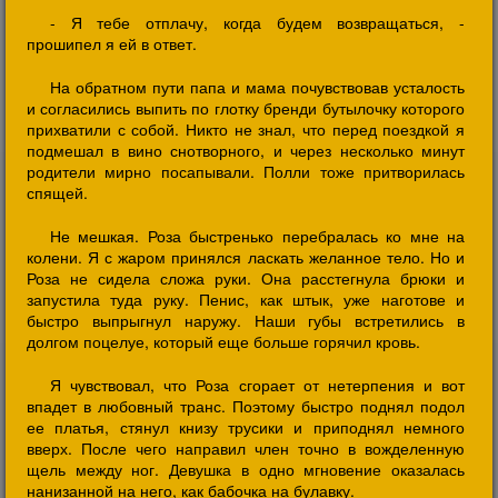
- Я тебе отплачу, когда будем возвращаться, -
прошипел я ей в ответ.
На обратном пути папа и мама почувствовав усталость
и согласились выпить по глотку бренди бутылочку которого
прихватили с собой. Никто не знал, что перед поездкой я
подмешал в вино снотворного, и через несколько минут
родители мирно посапывали. Полли тоже притворилась
спящей.
Не мешкая. Роза быстренько перебралась ко мне на
колени. Я с жаром принялся ласкать желанное тело. Но и
Роза не сидела сложа руки. Она расстегнула брюки и
запустила туда руку. Пенис, как штык, уже наготове и
быстро выпрыгнул наружу. Наши губы встретились в
долгом поцелуе, который еще больше горячил кровь.
Я чувствовал, что Роза сгорает от нетерпения и вот
впадет в любовный транс. Поэтому быстро поднял подол
ее платья, стянул книзу трусики и приподнял немного
вверх. После чего направил член точно в вожделенную
щель между ног. Девушка в одно мгновение оказалась
нанизанной на него, как бабочка на булавку.