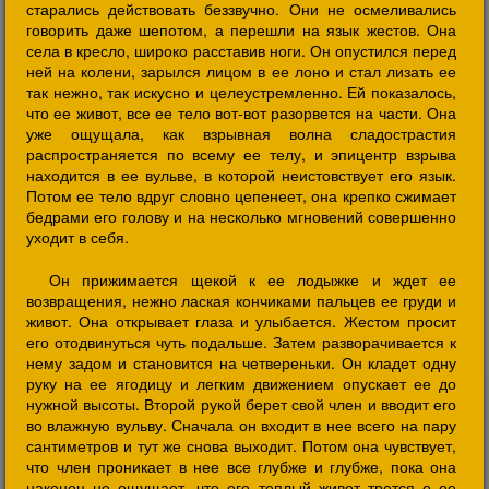
старались действовать беззвучно. Они не осмеливались
говорить даже шепотом, а перешли на язык жестов. Она
села в кресло, широко расставив ноги. Он опустился перед
ней на колени, зарылся лицом в ее лоно и стал лизать ее
так нежно, так искусно и целеустремленно. Ей показалось,
что ее живот, все ее тело вот-вот разорвется на части. Она
уже ощущала, как взрывная волна сладострастия
распространяется по всему ее телу, и эпицентр взрыва
находится в ее вульве, в которой неистовствует его язык.
Потом ее тело вдруг словно цепенеет, она крепко сжимает
бедрами его голову и на несколько мгновений совершенно
уходит в себя.
Он прижимается щекой к ее лодыжке и ждет ее
возвращения, нежно лаская кончиками пальцев ее груди и
живот. Она открывает глаза и улыбается. Жестом просит
его отодвинуться чуть подальше. Затем разворачивается к
нему задом и становится на четвереньки. Он кладет одну
руку на ее ягодицу и легким движением опускает ее до
нужной высоты. Второй рукой берет свой член и вводит его
во влажную вульву. Сначала он входит в нее всего на пару
сантиметров и тут же снова выходит. Потом она чувствует,
что член проникает в нее все глубже и глубже, пока она
наконец не ощущает, что его теплый живот трется о ее