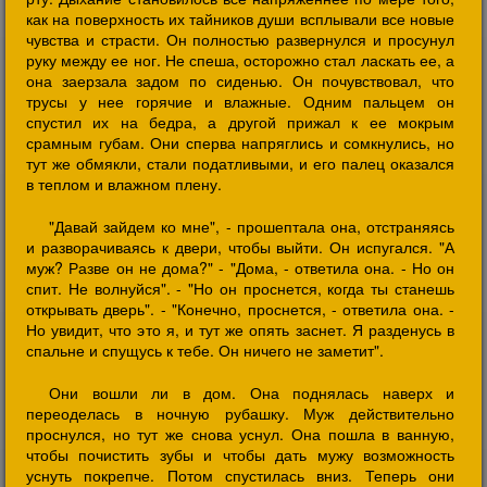
как на поверхность их тайников души всплывали все новые
чувства и страсти. Он полностью развернулся и просунул
руку между ее ног. Не спеша, осторожно стал ласкать ее, а
она заерзала задом по сиденью. Он почувствовал, что
трусы у нее горячие и влажные. Одним пальцем он
спустил их на бедра, а другой прижал к ее мокрым
срамным губам. Они сперва напряглись и сомкнулись, но
тут же обмякли, стали податливыми, и его палец оказался
в теплом и влажном плену.
"Давай зайдем ко мне", - прошептала она, отстраняясь
и разворачиваясь к двери, чтобы выйти. Он испугался. "А
муж? Разве он не дома?" - "Дома, - ответила она. - Но он
спит. Не волнуйся". - "Но он проснется, когда ты станешь
открывать дверь". - "Конечно, проснется, - ответила она. -
Но увидит, что это я, и тут же опять заснет. Я разденусь в
спальне и спущусь к тебе. Он ничего не заметит".
Они вошли ли в дом. Она поднялась наверх и
переоделась в ночную рубашку. Муж действительно
проснулся, но тут же снова уснул. Она пошла в ванную,
чтобы почистить зубы и чтобы дать мужу возможность
уснуть покрепче. Потом спустилась вниз. Теперь они