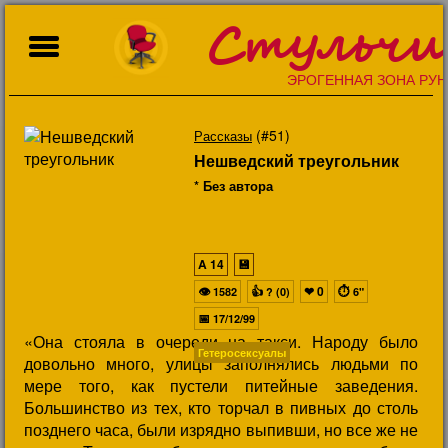
Стульчи
ЭРОГЕННАЯ ЗОНА РУН
(#51)
Рассказы
Нешведский треугольник
* Без автора
A
14
💾
👁
👍
❤
0
⏱
1582
? (0)
6"
📅
17/12/99
«Она стояла в очереди на такси. Народу было
Гетеросексуалы
довольно много, улицы заполнялись людьми по
мере того, как пустели питейные заведения.
Большинство из тех, кто торчал в пивных до столь
позднего часа, были изрядно выпивши, но все же не