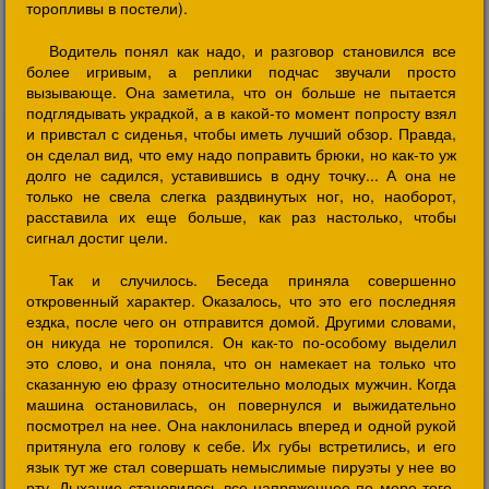
торопливы в постели).
Водитель понял как надо, и разговор становился все
более игривым, а реплики подчас звучали просто
вызывающе. Она заметила, что он больше не пытается
подглядывать украдкой, а в какой-то момент попросту взял
и привстал с сиденья, чтобы иметь лучший обзор. Правда,
он сделал вид, что ему надо поправить брюки, но как-то уж
долго не садился, уставившись в одну точку... А она не
только не свела слегка раздвинутых ног, но, наоборот,
расставила их еще больше, как раз настолько, чтобы
сигнал достиг цели.
Так и случилось. Беседа приняла совершенно
откровенный характер. Оказалось, что это его последняя
ездка, после чего он отправится домой. Другими словами,
он никуда не торопился. Он как-то по-особому выделил
это слово, и она поняла, что он намекает на только что
сказанную ею фразу относительно молодых мужчин. Когда
машина остановилась, он повернулся и выжидательно
посмотрел на нее. Она наклонилась вперед и одной рукой
притянула его голову к себе. Их губы встретились, и его
язык тут же стал совершать немыслимые пируэты у нее во
рту. Дыхание становилось все напряженнее по мере того,