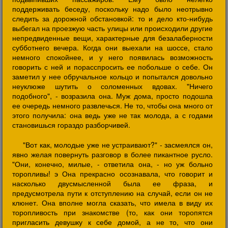
поддерживать беседу, поскольку надо было неотрывно
следить за дорожной обстановкой: то и дело кто-нибудь
выбегал на проезжую часть улицы или происходили другие
непредвиденные вещи, характерные для безалаберности
субботнего вечера. Когда они выехали на шоссе, стало
немного спокойнее, и у него появилась возможность
говорить с ней и порасспросить ее побольше о себе. Он
заметил у нее обручальное кольцо и попытался довольно
неуклюже шутить о соломенных вдовах. "Ничего
подобного", - возразила она. Муж дома, просто подошла
ее очередь немного развлечься. Не то, чтобы она много от
этого получила: она ведь уже не так молода, а с годами
становишься гораздо разборчивей.
"Вот как, молодые уже не устраивают?" - засмеялся он,
явно желая повернуть разговор в более пикантное русло.
"Они, конечно, милые, - ответила она, - но уж больно
торопливы! э Она прекрасно осознавала, что говорит и
насколько двусмысленной была ее фраза, и
предусмотрела пути к отступлению на случай, если он не
клюнет. Она вполне могла сказать, что имела в виду их
торопливость при знакомстве (то, как они торопятся
пригласить девушку к себе домой, а не то, что они