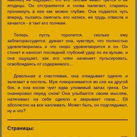
ягодицы. Он отстраняется и снова налегает, стараясь
проникнуть в нее как можно глубже. Она подается чуть
вперед, пытаясь смягчить его натиск, ее грудь отвисла и
качается - в такт его толчкам.
Теперь пусть торопится, сколько ему
заблагорассудится, думает она, чувствуя, что полностью
удовлетворилась и что скоро удовлетворится и он. Он
стонет и наносит последний глубокий удар по ее вульве, и
она ощущает, как его член начинает пульсировать,
освобождаясь от содержимого...
Довольная и счастливая, она откидывает одеяло и
залезает в постель. Муж поворачивается во сне на другой
бок, и она косом чует едва уловимый запах греха. Он
онанировал перед сном! Она улыбается своим мыслям,
натягивает на себя одеяло и закрывает глаза... Ей
абсолютно на все наплевать. Может быть, он подглядывал,
ну и что?
Страницы: