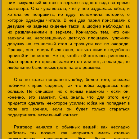
ним визуальный контакт в зеркале заднего вида во время
разговора. Она чувствовала, что у нее задралась юбка, и
хотела ее поправить, но вдруг вспомнила историю, о
которой однажды читала. В ней два парня приставали к
девушке на заднем сиденье такси, а шофер наблюдал за
их развлечениями в зеркале. Кончилось тем, что они
заехали на неосвещенную детскую площадку, уложили
девушку на теннисный стол и трахнули все по очереди.
Правда, она теперь была одна, так что ничего подобного
произойти не могло. Не то, чтобы ей хотелось рисковать,
было просто интересно: заметит он или нет, а если да, то
любопытно было посмотреть на его реакцию.
Она не стала поправлять юбку, более того, съехала
поближе к краю сиденья, так что юбка задралась еще
больше. Не слишком, но с ясным намеком - если он,
конечно, это заметит. Она знала, что для этого ему
придется сделать некоторое усилие: юбка не попадает в
поле его зрения, если он будет только стараться
поддерживать визуальный контакт.
Разговор начался с обычных вещей: как несладко
работать так поздно, как неприятно иметь столько
подвыпивших пассажиров. Ему было нелегко