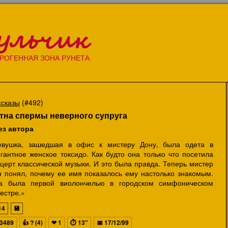
ульчик
РОГЕННАЯ ЗОНА РУНЕТА
ссказы
(#492)
тна спермы неверного супруга
ез автора
евушка, зашедшая в офис к мистеру Дону, была одета в
гантное женское токсидо. Как будто она только что посетила
церт классической музыки. И это была правда. Теперь мистер
н понял, почему ее имя показалось ему настолько знакомым.
а была первой виолончелью в городском симфоническом
естре.»
14
💾
3489
👍
? (4)
❤
1
⏱
13"
📅
17/12/99