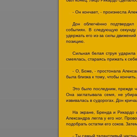
- Он кончает, - произнесла Але
Дон облегчённо подтвердил
событиях. В следующую секунду
удержать его из-за силы движений
позицию.
Сильная белая струя ударила 
смеялась, стараясь прижать к себ
- О, Боже, - простонала Алекс
была близка к тому, чтобы кончить.
Это было последним, прежде ч
Она заглатывала семя, не убира
извивалась в судорогах. Дон крича
На экране, Бренда и Рикардо 
Александра легла у его ног. Пров
подобрать остатки его соков. Зат
- Ты самый талантливый частны