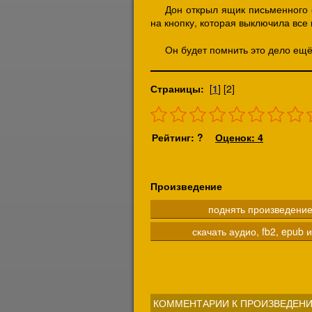
Дон открыл ящик письменного с
на кнопку, которая выключила вс
Он будет помнить это дело ещё
Страницы:
[
1
] [2]
Рейтинг: ?
Оценок: 4
Произведение
поднять произведени
скачать аудио, fb2, epub и
КОММЕНТАРИИ К ПРОИЗВЕДЕНИ