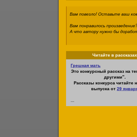
Вам повезло! Оставьте ваш к
Вам понравилось произведение?
А что автору нужно бы дорабо
Читайте в рассказах
Грешная мать
Это конкурсный рассказ на те
другими".
Рассказы конкурса читайте н
выпуска от
29 январ
...