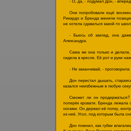
- О, да, - подумал Дон, - впере
Они попробовали ещё восемна
Рикардо и Бренда меняли позицию
не хотела сдаваться какой-то шко
- Бьюсь об заклад, она даже
Александра.
Сама же она только и делала, 
сидела в кресле. Её рот и руки н
- Не заканчивай, - проговорила
Дон перестал дышать, стараяс
казался неизбежным в любую секу
Сможет ли он продержаться?
поперёк кровати. Бренда лежала с
ногами. Он держал её попку, контр
из неё. Угол, под которым была сн
Дон помнил, как губки влагали
был конец. Лицо Рикардо сделало