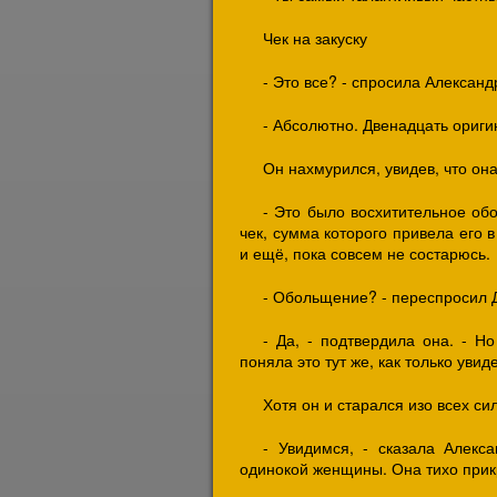
Чек на закуску
- Это все? - спросила Алексан
- Абсолютно. Двенадцать ориги
Он нахмурился, увидев, что она
- Это было восхитительное об
чек, сумма которого привела его 
и ещё, пока совсем не состарюсь.
- Обольщение? - переспросил 
- Да, - подтвердила она. - Н
поняла это тут же, как только увид
Хотя он и старался изо всех си
- Увидимся, - сказала Алекс
одинокой женщины. Она тихо прик