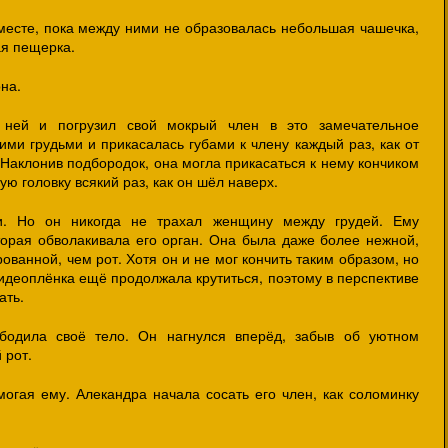
месте, пока между ними не образовалась небольшая чашечка,
ая пещерка.
она.
 ней и погрузил свой мокрый член в это замечательное
ими грудьми и прикасалась губами к члену каждый раз, как от
 Наклонив подбородок, она могла прикасаться к нему кончиком
ю головку всякий раз, как он шёл наверх.
и. Но он никогда не трахал женщину между грудей. Ему
торая обволакивала его орган. Она была даже более нежной,
ованной, чем рот. Хотя он и не мог кончить таким образом, но
 Видеоплёнка ещё продолжала крутиться, поэтому в перспективе
ать.
бодила своё тело. Он нагнулся вперёд, забыв об уютном
 рот.
могая ему. Алекандра начала сосать его член, как соломинку