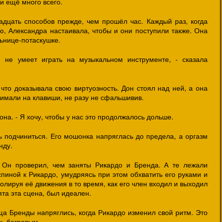
ди ещё много всего.
дцать способов прежде, чем прошёл час. Каждый раз, когда
, Александра настаивала, чтобы и они поступили также. Она
льнице-потаскушке.
 не умеет играть на музыкальном инструменте, - сказала
что доказывала свою виртуозность. Дон стоял над ней, а она
ажимали на клавиши, не разу не сфальшивив.
 она. - Я хочу, чтобы у нас это продолжалось дольше.
ь подчиниться. Его мошонка напряглась до предела, а оргазм
нду.
 Он проверил, чем заняты Рикардо и Бренда. А те лежали
пиной к Рикардо, умудряясь при этом обхватить его руками и
олируя её движения в то время, как его член входил и выходил
ята эта сцена, был идеален.
ща Бренды напряглись, когда Рикардо изменил свой ритм. Это
сь багровым.