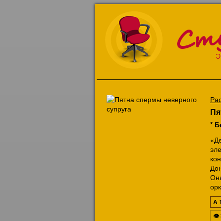
Ст
Э
Ра
Пя
* Б
«Д
эле
кон
До
Он
орк
A
👁