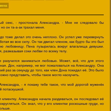
мена
й секс, - простонала Александра. - Мне не следовало бы
 но он та-а-ак трахал меня.
рдо тоже делал это очень неплохо. Он успел уже перевернуть
ботая во всю силу. Он так двигал членом, как будто бы это был
ою любовницу. Пена пузырилась вокруг влагалища девушки.
я, размазывая соки любви по всему телу.
 разучился заниматься любовью. Может, всё, что для этого
ная. Дон, например, не мог пожаловаться на Александру. Она
й раз за секунду до того, как член Дона покидал её. Это было
жно представить, чтобы такое могло наскучить.
Александра, - я покажу тебе такое, что мой дорогой муженёк
й потаскушкой.
л клиентку. Александра начала раздеваться, он последовал её
округляться. Он знал, что у его клиентки роскошные груди, но
ольше.