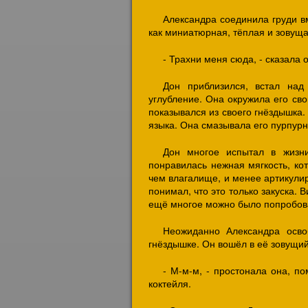
Александра соединила груди в
как миниатюрная, тёплая и зовущ
- Трахни меня сюда, - сказала 
Дон приблизился, встал над
углубление. Она окружила его сво
показывался из своего гнёздышка.
языка. Она смазывала его пурпурну
Дон многое испытал в жизн
понравилась нежная мягкость, ко
чем влагалище, и менее артикулир
понимал, что это только закуска.
ещё многое можно было попробов
Неожиданно Александра осво
гнёздышке. Он вошёл в её зовущий
- М-м-м, - простонала она, по
коктейля.