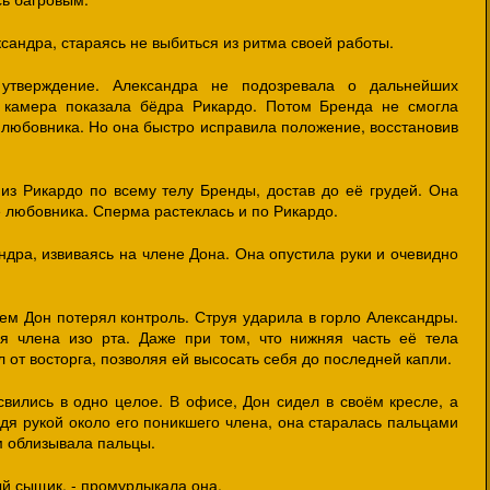
ксандра, стараясь не выбиться из ритма своей работы.
 утверждение. Александра не подозревала о дальнейших
 камера показала бёдра Рикардо. Потом Бренда не смогла
 любовника. Но она быстро исправила положение, восстановив
из Рикардо по всему телу Бренды, достав до её грудей. Она
е любовника. Сперма растеклась и по Рикардо.
андра, извиваясь на члене Дона. Она опустила руки и очевидно
ем Дон потерял контроль. Струя ударила в горло Александры.
я члена изо рта. Даже при том, что нижняя часть её тела
л от восторга, позволяя ей высосать себя до последней капли.
свились в одно целое. В офисе, Дон сидел в своём кресле, а
одя рукой около его поникшего члена, она старалась пальцами
ем облизывала пальцы.
й сыщик, - промурлыкала она.