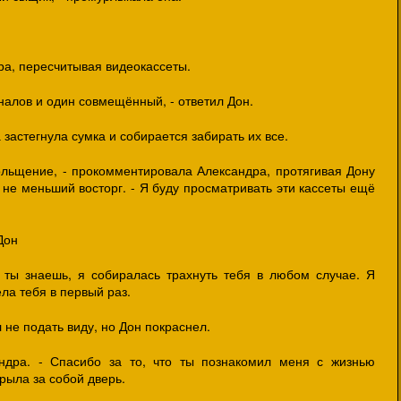
дра, пересчитывая видеокассеты.
налов и один совмещённый, - ответил Дон.
 застегнула сумка и собирается забирать их все.
ольщение, - прокомментировала Александра, протягивая Дону
в не меньший восторг. - Я буду просматривать эти кассеты ещё
Дон
о ты знаешь, я собиралась трахнуть тебя в любом случае. Я
ела тебя в первый раз.
л не подать виду, но Дон покраснел.
андра. - Спасибо за то, что ты познакомил меня с жизнью
рыла за собой дверь.