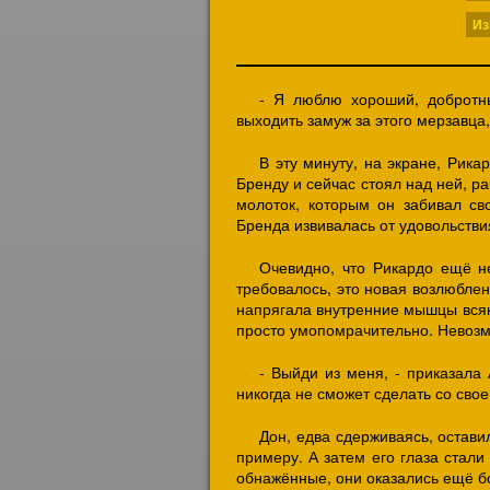
Из
- Я люблю хороший, добротны
выходить замуж за этого мерзавца,
В эту минуту, на экране, Рика
Бренду и сейчас стоял над ней, ра
молоток, которым он забивал св
Бренда извивалась от удовольстви
Очевидно, что Рикардо ещё не
требовалось, это новая возлюблен
напрягала внутренние мышцы всяки
просто умопомрачительно. Невозмо
- Выйди из меня, - приказала 
никогда не сможет сделать со свое
Дон, едва сдерживаясь, остави
примеру. А затем его глаза стали 
обнажённые, они оказались ещё б