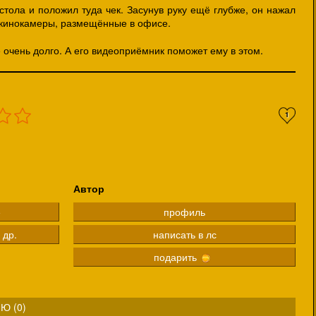
тола и положил туда чек. Засунув руку ещё глубже, он нажал
е кинокамеры, размещённые в офисе.
 очень долго. А его видеоприёмник поможет ему в этом.
1
Автор
е
профиль
 др.
написать в лс
подарить
Ю (
0
)