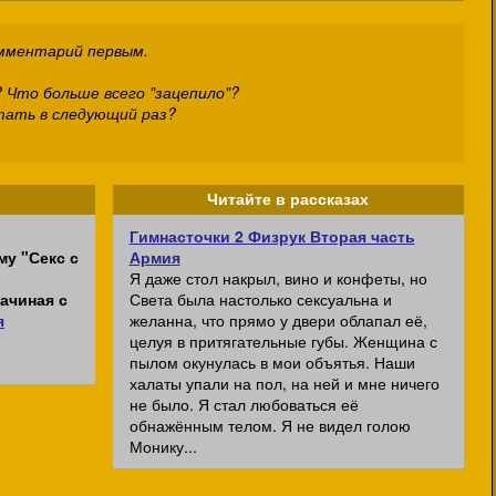
омментарий первым.
 Что больше всего "зацепило"?
тать в следующий раз?
Читайте в рассказах
Гимнасточки 2 Физрук Вторая часть
му "Секс с
Армия
Я даже стол накрыл, вино и конфеты, но
ачиная с
Света была настолько сексуальна и
я
желанна, что прямо у двери облапал её,
целуя в притягательные губы. Женщина с
пылом окунулась в мои объятья. Наши
халаты упали на пол, на ней и мне ничего
не было. Я стал любоваться её
обнажённым телом. Я не видел голою
Монику...